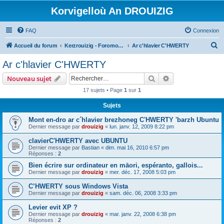
Korvigelloù An DROUIZIG
FAQ
Connexion
R
Accueil du forum
Kerzrouizig - Foromoù An Drouizig
Ar c'hlavier C'HWERTY
e
Ar c'hlavier C'HWERTY
c
Rechercher
Recherche avanc
Nouveau sujet
h
17 sujets • Page
1
sur
1
e
Sujets
r
c
Mont en-dro ar c´hlavier brezhoneg C'HWERTY 'barzh Ubuntu
Dernier message par
drouizig
«
lun. janv. 12, 2009 8:22 pm
h
clavierC'HWERTY avec UBUNTU
e
Dernier message par
Bastian
«
dim. mai 16, 2010 6:57 pm
r
Réponses :
2
Bien écrire sur ordinateur en māori, espéranto, gallois...
Dernier message par
drouizig
«
mer. déc. 17, 2008 5:03 pm
C’HWERTY sous Windows Vista
Dernier message par
drouizig
«
sam. déc. 06, 2008 3:33 pm
Levier evit XP ?
Dernier message par
drouizig
«
mar. janv. 22, 2008 6:38 pm
Réponses :
2