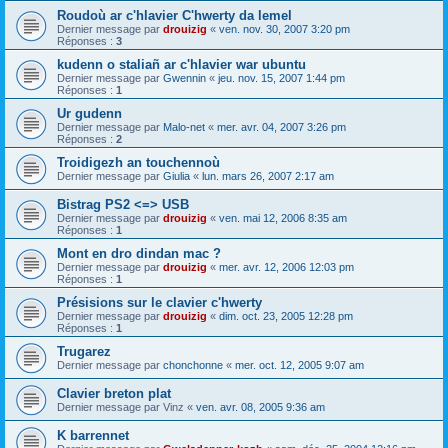
Roudoù ar c'hlavier C'hwerty da lemel
Dernier message par
drouizig
«
ven. nov. 30, 2007 3:20 pm
Réponses :
3
kudenn o staliañ ar c'hlavier war ubuntu
Dernier message par
Gwennin
«
jeu. nov. 15, 2007 1:44 pm
Réponses :
1
Ur gudenn
Dernier message par
Malo-net
«
mer. avr. 04, 2007 3:26 pm
Réponses :
2
Troidigezh an touchennoù
Dernier message par
Giulia
«
lun. mars 26, 2007 2:17 am
Bistrag PS2 <=> USB
Dernier message par
drouizig
«
ven. mai 12, 2006 8:35 am
Réponses :
1
Mont en dro dindan mac ?
Dernier message par
drouizig
«
mer. avr. 12, 2006 12:03 pm
Réponses :
1
Présisions sur le clavier c'hwerty
Dernier message par
drouizig
«
dim. oct. 23, 2005 12:28 pm
Réponses :
1
Trugarez
Dernier message par
chonchonne
«
mer. oct. 12, 2005 9:07 am
Clavier breton plat
Dernier message par
Vinz
«
ven. avr. 08, 2005 9:36 am
K barrennet