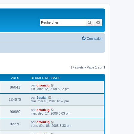
Rechercher
Recherche avancé
Connexion
17 sujets • Page
1
sur
1
VUES
DERNIER MESSAGE
par
drouizig
86041
lun. janv. 12, 2009 8:22 pm
par
Bastian
134078
dim. mai 16, 2010 6:57 pm
par
drouizig
90980
mer. déc. 17, 2008 5:03 pm
par
drouizig
92270
sam. déc. 06, 2008 3:33 pm