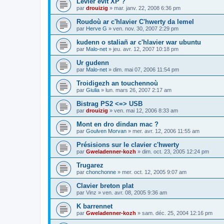
Levier evit XP ?
par
drouizig
»
mar. janv. 22, 2008 6:36 pm
Roudoù ar c'hlavier C'hwerty da lemel
par
Herve G
»
ven. nov. 30, 2007 2:29 pm
kudenn o staliañ ar c'hlavier war ubuntu
par
Malo-net
»
jeu. avr. 12, 2007 10:18 pm
Ur gudenn
par
Malo-net
»
dim. mai 07, 2006 11:54 pm
Troidigezh an touchennoù
par
Giulia
»
lun. mars 26, 2007 2:17 am
Bistrag PS2 <=> USB
par
drouizig
»
ven. mai 12, 2006 8:33 am
Mont en dro dindan mac ?
par
Goulven Morvan
»
mer. avr. 12, 2006 11:55 am
Présisions sur le clavier c'hwerty
par
Gweladenner-kozh
»
dim. oct. 23, 2005 12:24 pm
Trugarez
par
chonchonne
»
mer. oct. 12, 2005 9:07 am
Clavier breton plat
par
Vinz
»
ven. avr. 08, 2005 9:36 am
K barrennet
par
Gweladenner-kozh
»
sam. déc. 25, 2004 12:16 pm