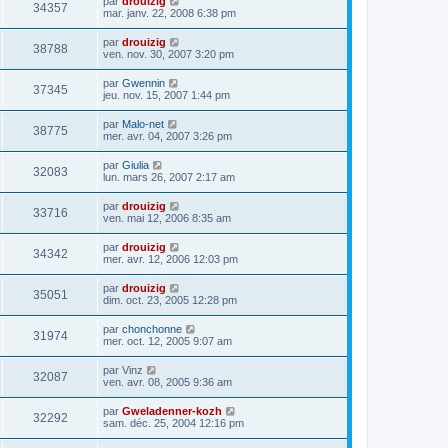
par
drouizig
34357
mar. janv. 22, 2008 6:38 pm
par
drouizig
38788
ven. nov. 30, 2007 3:20 pm
par
Gwennin
37345
jeu. nov. 15, 2007 1:44 pm
par
Malo-net
38775
mer. avr. 04, 2007 3:26 pm
par
Giulia
32083
lun. mars 26, 2007 2:17 am
par
drouizig
33716
ven. mai 12, 2006 8:35 am
par
drouizig
34342
mer. avr. 12, 2006 12:03 pm
par
drouizig
35051
dim. oct. 23, 2005 12:28 pm
par
chonchonne
31974
mer. oct. 12, 2005 9:07 am
par
Vinz
32087
ven. avr. 08, 2005 9:36 am
par
Gweladenner-kozh
32292
sam. déc. 25, 2004 12:16 pm