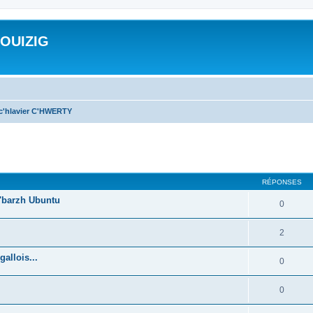
ROUIZIG
 c'hlavier C'HWERTY
cher
cherche avancée
RÉPONSES
'barzh Ubuntu
0
2
allois...
0
0