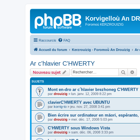
Korvigelloù An D
Foromoù KERZROUIZIG
Raccourcis
FAQ
Accueil du forum
Kerzrouizig - Foromoù An Drouizig
Ar
Ar c'hlavier C'HWERTY
Recher
Re
Nouveau sujet
SUJETS
Mont en-dro ar c´hlavier brezhoneg C'HWERTY 
par
drouizig
»
lun. janv. 12, 2009 8:22 pm
clavierC'HWERTY avec UBUNTU
par
korrig-to
»
jeu. nov. 27, 2008 3:41 pm
Bien écrire sur ordinateur en māori, espéranto, g
par
drouizig
»
mer. déc. 17, 2008 5:03 pm
C’HWERTY sous Windows Vista
par
drouizig
»
sam. déc. 06, 2008 3:33 pm