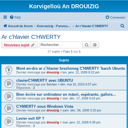
Korvigelloù An DROUIZIG
FAQ
Connexion
R
Accueil du forum
Kerzrouizig - Foromoù An Drouizig
Ar c'hlavier C'HWERTY
e
Ar c'hlavier C'HWERTY
c
Rechercher
Recherche avanc
Nouveau sujet
h
17 sujets • Page
1
sur
1
e
Sujets
r
c
Mont en-dro ar c´hlavier brezhoneg C'HWERTY 'barzh Ubuntu
Dernier message par
drouizig
«
lun. janv. 12, 2009 8:22 pm
h
clavierC'HWERTY avec UBUNTU
e
Dernier message par
Bastian
«
dim. mai 16, 2010 6:57 pm
r
Réponses :
2
Bien écrire sur ordinateur en māori, espéranto, gallois...
Dernier message par
drouizig
«
mer. déc. 17, 2008 5:03 pm
C’HWERTY sous Windows Vista
Dernier message par
drouizig
«
sam. déc. 06, 2008 3:33 pm
Levier evit XP ?
Dernier message par
drouizig
«
mar. janv. 22, 2008 6:38 pm
Réponses :
2