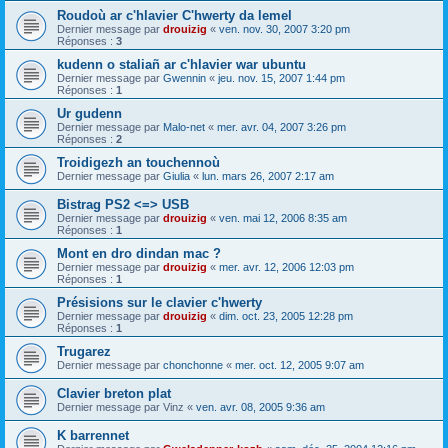
Roudoù ar c'hlavier C'hwerty da lemel
Dernier message par
drouizig
«
ven. nov. 30, 2007 3:20 pm
Réponses :
3
kudenn o staliañ ar c'hlavier war ubuntu
Dernier message par
Gwennin
«
jeu. nov. 15, 2007 1:44 pm
Réponses :
1
Ur gudenn
Dernier message par
Malo-net
«
mer. avr. 04, 2007 3:26 pm
Réponses :
2
Troidigezh an touchennoù
Dernier message par
Giulia
«
lun. mars 26, 2007 2:17 am
Bistrag PS2 <=> USB
Dernier message par
drouizig
«
ven. mai 12, 2006 8:35 am
Réponses :
1
Mont en dro dindan mac ?
Dernier message par
drouizig
«
mer. avr. 12, 2006 12:03 pm
Réponses :
1
Présisions sur le clavier c'hwerty
Dernier message par
drouizig
«
dim. oct. 23, 2005 12:28 pm
Réponses :
1
Trugarez
Dernier message par
chonchonne
«
mer. oct. 12, 2005 9:07 am
Clavier breton plat
Dernier message par
Vinz
«
ven. avr. 08, 2005 9:36 am
K barrennet