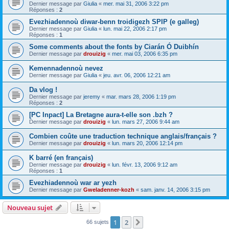
Dernier message par
Giulia
«
mer. mai 31, 2006 3:22 pm
Réponses :
2
Evezhiadennoù diwar-benn troidigezh SPIP (e galleg)
Dernier message par
Giulia
«
lun. mai 22, 2006 2:17 pm
Réponses :
1
Some comments about the fonts by Ciarán Ó Duibhín
Dernier message par
drouizig
«
mer. mai 03, 2006 6:35 pm
Kemennadennoù nevez
Dernier message par
Giulia
«
jeu. avr. 06, 2006 12:21 am
Da vlog !
Dernier message par
jeremy
«
mar. mars 28, 2006 1:19 pm
Réponses :
2
[PC Inpact] La Bretagne aura-t-elle son .bzh ?
Dernier message par
drouizig
«
lun. mars 27, 2006 9:44 am
Combien coûte une traduction technique anglais/français ?
Dernier message par
drouizig
«
lun. mars 20, 2006 12:14 pm
K barré (en français)
Dernier message par
drouizig
«
lun. févr. 13, 2006 9:12 am
Réponses :
1
Evezhiadennoù war ar yezh
Dernier message par
Gweladenner-kozh
«
sam. janv. 14, 2006 3:15 pm
Nouveau sujet
1
2
Suivant
66 sujets