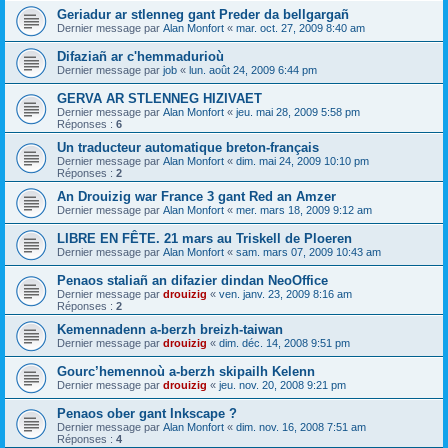
Geriadur ar stlenneg gant Preder da bellgargañ
Dernier message par
Alan Monfort
«
mar. oct. 27, 2009 8:40 am
Difaziañ ar c'hemmadurioù
Dernier message par
job
«
lun. août 24, 2009 6:44 pm
GERVA AR STLENNEG HIZIVAET
Dernier message par
Alan Monfort
«
jeu. mai 28, 2009 5:58 pm
Réponses :
6
Un traducteur automatique breton-français
Dernier message par
Alan Monfort
«
dim. mai 24, 2009 10:10 pm
Réponses :
2
An Drouizig war France 3 gant Red an Amzer
Dernier message par
Alan Monfort
«
mer. mars 18, 2009 9:12 am
LIBRE EN FÊTE. 21 mars au Triskell de Ploeren
Dernier message par
Alan Monfort
«
sam. mars 07, 2009 10:43 am
Penaos staliañ an difazier dindan NeoOffice
Dernier message par
drouizig
«
ven. janv. 23, 2009 8:16 am
Réponses :
2
Kemennadenn a-berzh breizh-taiwan
Dernier message par
drouizig
«
dim. déc. 14, 2008 9:51 pm
Gourc’hemennoù a-berzh skipailh Kelenn
Dernier message par
drouizig
«
jeu. nov. 20, 2008 9:21 pm
Penaos ober gant Inkscape ?
Dernier message par
Alan Monfort
«
dim. nov. 16, 2008 7:51 am
Réponses :
4