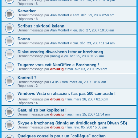
Dernier message par
Alan Monfort
«
dim. déc. 30, 2007 10:34 pm
Réponses :
3
Kervarker
Dernier message par
Alan Monfort
«
sam. déc. 29, 2007 8:58 am
Réponses :
3
Scribus : skridoù kelenn
Dernier message par
Alan Monfort
«
jeu. déc. 27, 2007 10:36 am
Doona
Dernier message par
Alan Monfort
«
dim. déc. 23, 2007 11:24 am
Diskouezadeg diwar-benn istor ar brezhoneg
Dernier message par
yannig
«
jeu. oct. 25, 2007 11:22 am
Trugarez vras evit NeoOffice e Brezhoneg !
Dernier message par
drouizig
«
mar. avr. 03, 2007 1:59 am
Kontroll ?
Dernier message par
Giulia
«
ven. mars 30, 2007 10:07 am
Réponses :
2
Windows Vista en alsacien: t'as pas 500 camarade !
Dernier message par
drouizig
«
lun. mars 26, 2007 6:16 pm
Réponses :
4
Gast, ni zo bet kopikolet !
Dernier message par
drouizig
«
jeu. mars 15, 2007 11:34 am
Skype e brezhoneg (kinnig an droidigezh gant Diwan SB)
Dernier message par
drouizig
«
lun. févr. 05, 2007 5:30 pm
Quelques conseils pour un "collègue" occitan