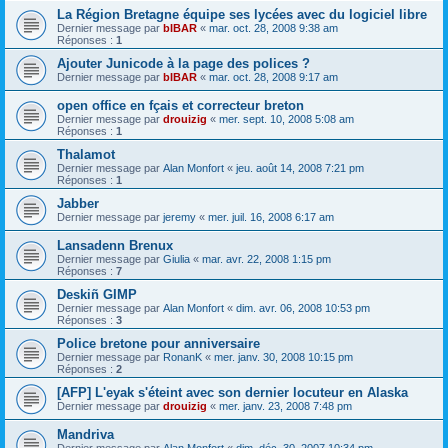
La Région Bretagne équipe ses lycées avec du logiciel libre
Dernier message par
bIBAR
«
mar. oct. 28, 2008 9:38 am
Réponses :
1
Ajouter Junicode à la page des polices ?
Dernier message par
bIBAR
«
mar. oct. 28, 2008 9:17 am
open office en fçais et correcteur breton
Dernier message par
drouizig
«
mer. sept. 10, 2008 5:08 am
Réponses :
1
Thalamot
Dernier message par
Alan Monfort
«
jeu. août 14, 2008 7:21 pm
Réponses :
1
Jabber
Dernier message par
jeremy
«
mer. juil. 16, 2008 6:17 am
Lansadenn Brenux
Dernier message par
Giulia
«
mar. avr. 22, 2008 1:15 pm
Réponses :
7
Deskiñ GIMP
Dernier message par
Alan Monfort
«
dim. avr. 06, 2008 10:53 pm
Réponses :
3
Police bretone pour anniversaire
Dernier message par
RonanK
«
mer. janv. 30, 2008 10:15 pm
Réponses :
2
[AFP] L'eyak s'éteint avec son dernier locuteur en Alaska
Dernier message par
drouizig
«
mer. janv. 23, 2008 7:48 pm
Mandriva