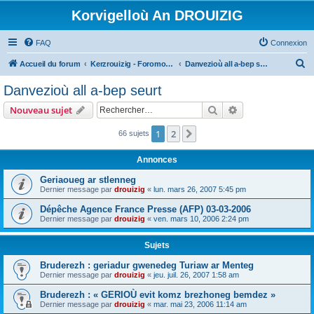
Korvigelloù An DROUIZIG
FAQ
Connexion
R
Accueil du forum
Kerzrouizig - Foromoù An Drouizig
Danvezioù all a-bep seurt
e
Danvezioù all a-bep seurt
c
Rechercher
Recherche avanc
Nouveau sujet
h
e
1
2
Suivant
66 sujets
r
Annonces
c
Geriaoueg ar stlenneg
h
Dernier message par
drouizig
«
lun. mars 26, 2007 5:45 pm
e
Dépêche Agence France Presse (AFP) 03-03-2006
r
Dernier message par
drouizig
«
ven. mars 10, 2006 2:24 pm
Sujets
Bruderezh : geriadur gwenedeg Turiaw ar Menteg
Dernier message par
drouizig
«
jeu. juil. 26, 2007 1:58 am
Bruderezh : « GERIOÙ evit komz brezhoneg bemdez »
Dernier message par
drouizig
«
mar. mai 23, 2006 11:14 am