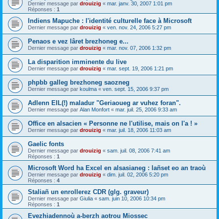
Dernier message par
drouizig
«
mar. janv. 30, 2007 1:01 pm
Réponses :
1
Indiens Mapuche : l'identité culturelle face à Microsoft
Dernier message par
drouizig
«
ven. nov. 24, 2006 5:27 pm
Penaos e vez lâret brezhoneg e...
Dernier message par
drouizig
«
mar. nov. 07, 2006 1:32 pm
La disparition imminente du live
Dernier message par
drouizig
«
mar. sept. 19, 2006 1:21 pm
phpbb galleg brezhoneg saozneg
Dernier message par
koulma
«
ven. sept. 15, 2006 9:37 pm
Adlenn EIL(!) maladur "Geriaoueg ar vuhez foran".
Dernier message par
Alan Monfort
«
mar. juil. 25, 2006 9:33 am
Office en alsacien « Personne ne l'utilise, mais on l'a ! »
Dernier message par
drouizig
«
mar. juil. 18, 2006 11:03 am
Gaelic fonts
Dernier message par
drouizig
«
sam. juil. 08, 2006 7:41 am
Réponses :
1
Microsoft Word ha Excel en alsasianeg : lañset eo an traoù
Dernier message par
drouizig
«
dim. juil. 02, 2006 5:20 pm
Réponses :
4
Staliañ un enrollerez CDR (glg. graveur)
Dernier message par
Giulia
«
sam. juin 10, 2006 10:34 pm
Réponses :
1
Evezhiadennoù a-berzh aotrou Miossec