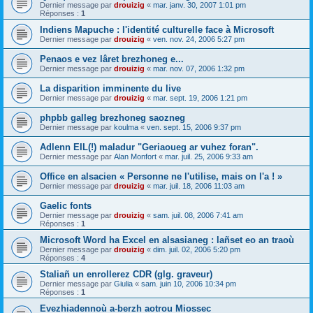
Dernier message par
drouizig
«
mar. janv. 30, 2007 1:01 pm
Réponses :
1
Indiens Mapuche : l'identité culturelle face à Microsoft
Dernier message par
drouizig
«
ven. nov. 24, 2006 5:27 pm
Penaos e vez lâret brezhoneg e...
Dernier message par
drouizig
«
mar. nov. 07, 2006 1:32 pm
La disparition imminente du live
Dernier message par
drouizig
«
mar. sept. 19, 2006 1:21 pm
phpbb galleg brezhoneg saozneg
Dernier message par
koulma
«
ven. sept. 15, 2006 9:37 pm
Adlenn EIL(!) maladur "Geriaoueg ar vuhez foran".
Dernier message par
Alan Monfort
«
mar. juil. 25, 2006 9:33 am
Office en alsacien « Personne ne l'utilise, mais on l'a ! »
Dernier message par
drouizig
«
mar. juil. 18, 2006 11:03 am
Gaelic fonts
Dernier message par
drouizig
«
sam. juil. 08, 2006 7:41 am
Réponses :
1
Microsoft Word ha Excel en alsasianeg : lañset eo an traoù
Dernier message par
drouizig
«
dim. juil. 02, 2006 5:20 pm
Réponses :
4
Staliañ un enrollerez CDR (glg. graveur)
Dernier message par
Giulia
«
sam. juin 10, 2006 10:34 pm
Réponses :
1
Evezhiadennoù a-berzh aotrou Miossec