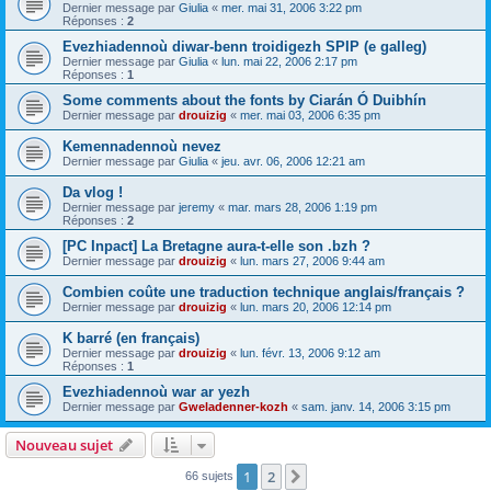
Dernier message par
Giulia
«
mer. mai 31, 2006 3:22 pm
Réponses :
2
Evezhiadennoù diwar-benn troidigezh SPIP (e galleg)
Dernier message par
Giulia
«
lun. mai 22, 2006 2:17 pm
Réponses :
1
Some comments about the fonts by Ciarán Ó Duibhín
Dernier message par
drouizig
«
mer. mai 03, 2006 6:35 pm
Kemennadennoù nevez
Dernier message par
Giulia
«
jeu. avr. 06, 2006 12:21 am
Da vlog !
Dernier message par
jeremy
«
mar. mars 28, 2006 1:19 pm
Réponses :
2
[PC Inpact] La Bretagne aura-t-elle son .bzh ?
Dernier message par
drouizig
«
lun. mars 27, 2006 9:44 am
Combien coûte une traduction technique anglais/français ?
Dernier message par
drouizig
«
lun. mars 20, 2006 12:14 pm
K barré (en français)
Dernier message par
drouizig
«
lun. févr. 13, 2006 9:12 am
Réponses :
1
Evezhiadennoù war ar yezh
Dernier message par
Gweladenner-kozh
«
sam. janv. 14, 2006 3:15 pm
Nouveau sujet
1
2
Suivant
66 sujets