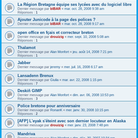
La Région Bretagne équipe ses lycées avec du logiciel libre
Dernier message par
bIBAR
«
mar. oct. 28, 2008 9:38 am
Réponses :
1
Ajouter Junicode à la page des polices ?
Dernier message par
bIBAR
«
mar. oct. 28, 2008 9:17 am
open office en fçais et correcteur breton
Dernier message par
drouizig
«
mer. sept. 10, 2008 5:08 am
Réponses :
1
Thalamot
Dernier message par
Alan Monfort
«
jeu. août 14, 2008 7:21 pm
Réponses :
1
Jabber
Dernier message par
jeremy
«
mer. juil. 16, 2008 6:17 am
Lansadenn Brenux
Dernier message par
Giulia
«
mar. avr. 22, 2008 1:15 pm
Réponses :
7
Deskiñ GIMP
Dernier message par
Alan Monfort
«
dim. avr. 06, 2008 10:53 pm
Réponses :
3
Police bretone pour anniversaire
Dernier message par
RonanK
«
mer. janv. 30, 2008 10:15 pm
Réponses :
2
[AFP] L'eyak s'éteint avec son dernier locuteur en Alaska
Dernier message par
drouizig
«
mer. janv. 23, 2008 7:48 pm
Mandriva