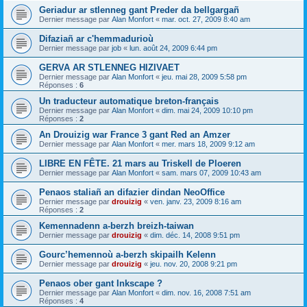
Geriadur ar stlenneg gant Preder da bellgargañ
Dernier message par
Alan Monfort
«
mar. oct. 27, 2009 8:40 am
Difaziañ ar c'hemmadurioù
Dernier message par
job
«
lun. août 24, 2009 6:44 pm
GERVA AR STLENNEG HIZIVAET
Dernier message par
Alan Monfort
«
jeu. mai 28, 2009 5:58 pm
Réponses :
6
Un traducteur automatique breton-français
Dernier message par
Alan Monfort
«
dim. mai 24, 2009 10:10 pm
Réponses :
2
An Drouizig war France 3 gant Red an Amzer
Dernier message par
Alan Monfort
«
mer. mars 18, 2009 9:12 am
LIBRE EN FÊTE. 21 mars au Triskell de Ploeren
Dernier message par
Alan Monfort
«
sam. mars 07, 2009 10:43 am
Penaos staliañ an difazier dindan NeoOffice
Dernier message par
drouizig
«
ven. janv. 23, 2009 8:16 am
Réponses :
2
Kemennadenn a-berzh breizh-taiwan
Dernier message par
drouizig
«
dim. déc. 14, 2008 9:51 pm
Gourc’hemennoù a-berzh skipailh Kelenn
Dernier message par
drouizig
«
jeu. nov. 20, 2008 9:21 pm
Penaos ober gant Inkscape ?
Dernier message par
Alan Monfort
«
dim. nov. 16, 2008 7:51 am
Réponses :
4