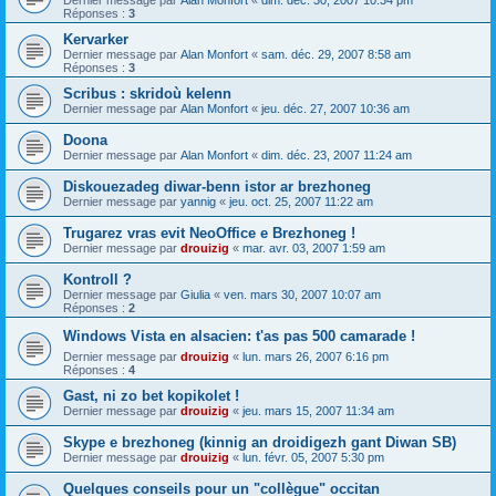
Dernier message par
Alan Monfort
«
dim. déc. 30, 2007 10:34 pm
Réponses :
3
Kervarker
Dernier message par
Alan Monfort
«
sam. déc. 29, 2007 8:58 am
Réponses :
3
Scribus : skridoù kelenn
Dernier message par
Alan Monfort
«
jeu. déc. 27, 2007 10:36 am
Doona
Dernier message par
Alan Monfort
«
dim. déc. 23, 2007 11:24 am
Diskouezadeg diwar-benn istor ar brezhoneg
Dernier message par
yannig
«
jeu. oct. 25, 2007 11:22 am
Trugarez vras evit NeoOffice e Brezhoneg !
Dernier message par
drouizig
«
mar. avr. 03, 2007 1:59 am
Kontroll ?
Dernier message par
Giulia
«
ven. mars 30, 2007 10:07 am
Réponses :
2
Windows Vista en alsacien: t'as pas 500 camarade !
Dernier message par
drouizig
«
lun. mars 26, 2007 6:16 pm
Réponses :
4
Gast, ni zo bet kopikolet !
Dernier message par
drouizig
«
jeu. mars 15, 2007 11:34 am
Skype e brezhoneg (kinnig an droidigezh gant Diwan SB)
Dernier message par
drouizig
«
lun. févr. 05, 2007 5:30 pm
Quelques conseils pour un "collègue" occitan