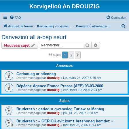
Korvigelloù An DROUIZIG
FAQ
Connexion
R
Accueil du forum
Kerzrouizig - Foromoù An Drouizig
Danvezioù all a-bep seurt
e
Danvezioù all a-bep seurt
c
Rechercher
Recherche avanc
Nouveau sujet
h
e
1
2
Suivant
66 sujets
r
Annonces
c
Geriaoueg ar stlenneg
h
Dernier message par
drouizig
«
lun. mars 26, 2007 5:45 pm
e
Dépêche Agence France Presse (AFP) 03-03-2006
r
Dernier message par
drouizig
«
ven. mars 10, 2006 2:24 pm
Sujets
Bruderezh : geriadur gwenedeg Turiaw ar Menteg
Dernier message par
drouizig
«
jeu. juil. 26, 2007 1:58 am
Bruderezh : « GERIOÙ evit komz brezhoneg bemdez »
Dernier message par
drouizig
«
mar. mai 23, 2006 11:14 am