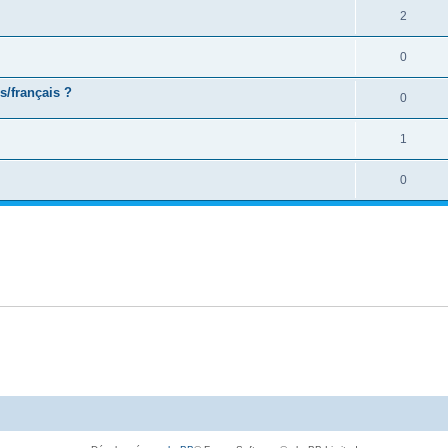
2
0
s/français ?
0
1
0