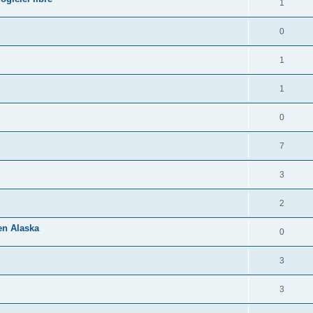
1
0
1
1
0
7
3
2
 en Alaska
0
3
3