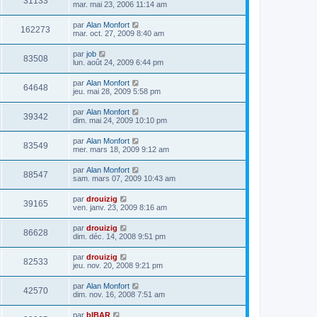
31133
mar. mai 23, 2006 11:14 am
par
Alan Monfort
162273
mar. oct. 27, 2009 8:40 am
par
job
83508
lun. août 24, 2009 6:44 pm
par
Alan Monfort
64648
jeu. mai 28, 2009 5:58 pm
par
Alan Monfort
39342
dim. mai 24, 2009 10:10 pm
par
Alan Monfort
83549
mer. mars 18, 2009 9:12 am
par
Alan Monfort
88547
sam. mars 07, 2009 10:43 am
par
drouizig
39165
ven. janv. 23, 2009 8:16 am
par
drouizig
86628
dim. déc. 14, 2008 9:51 pm
par
drouizig
82533
jeu. nov. 20, 2008 9:21 pm
par
Alan Monfort
42570
dim. nov. 16, 2008 7:51 am
par
bIBAR