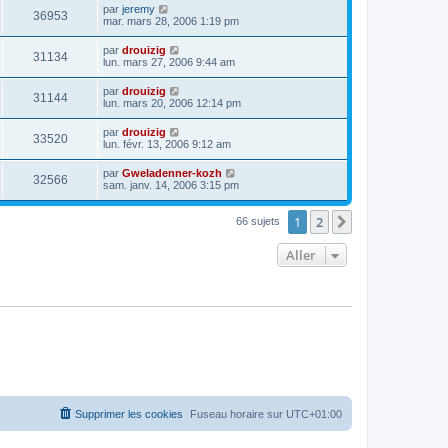
par
jeremy
36953
mar. mars 28, 2006 1:19 pm
par
drouizig
31134
lun. mars 27, 2006 9:44 am
par
drouizig
31144
lun. mars 20, 2006 12:14 pm
par
drouizig
33520
lun. févr. 13, 2006 9:12 am
par
Gweladenner-kozh
32566
sam. janv. 14, 2006 3:15 pm
1
2
Suivant
66 sujets
Aller
Supprimer les cookies
Fuseau horaire sur
UTC+01:00