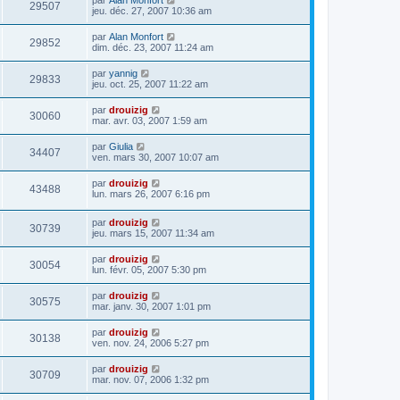
29507
jeu. déc. 27, 2007 10:36 am
par
Alan Monfort
29852
dim. déc. 23, 2007 11:24 am
par
yannig
29833
jeu. oct. 25, 2007 11:22 am
par
drouizig
30060
mar. avr. 03, 2007 1:59 am
par
Giulia
34407
ven. mars 30, 2007 10:07 am
par
drouizig
43488
lun. mars 26, 2007 6:16 pm
par
drouizig
30739
jeu. mars 15, 2007 11:34 am
par
drouizig
30054
lun. févr. 05, 2007 5:30 pm
par
drouizig
30575
mar. janv. 30, 2007 1:01 pm
par
drouizig
30138
ven. nov. 24, 2006 5:27 pm
par
drouizig
30709
mar. nov. 07, 2006 1:32 pm