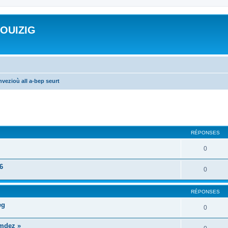
ROUIZIG
vezioù all a-bep seurt
cher
cherche avancée
RÉPONSES
0
6
0
RÉPONSES
eg
0
mdez »