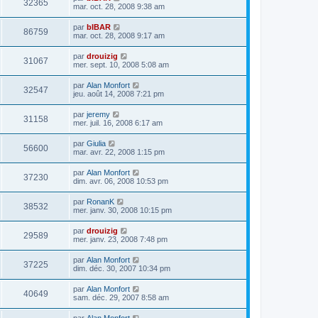
32365
mar. oct. 28, 2008 9:38 am
par
bIBAR
86759
mar. oct. 28, 2008 9:17 am
par
drouizig
31067
mer. sept. 10, 2008 5:08 am
par
Alan Monfort
32547
jeu. août 14, 2008 7:21 pm
par
jeremy
31158
mer. juil. 16, 2008 6:17 am
par
Giulia
56600
mar. avr. 22, 2008 1:15 pm
par
Alan Monfort
37230
dim. avr. 06, 2008 10:53 pm
par
RonanK
38532
mer. janv. 30, 2008 10:15 pm
par
drouizig
29589
mer. janv. 23, 2008 7:48 pm
par
Alan Monfort
37225
dim. déc. 30, 2007 10:34 pm
par
Alan Monfort
40649
sam. déc. 29, 2007 8:58 am
par
Alan Monfort