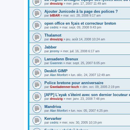
par
drouizig
»
mer. janv. 17, 2007 11:49 am
Ajouter Junicode à la page des polices ?
par
bIBAR
»
mar. oct. 28, 2008 9:17 am
open office en fçais et correcteur breton
par
cedric
»
mar. sept. 09, 2008 9:43 pm
Thalamot
par
drouizig
»
jeu. août 14, 2008 10:24 am
Jabber
par
jeremy
»
mer. juil. 16, 2008 6:17 am
Lansadenn Brenux
par
Gwennin
»
mar. sept. 25, 2007 6:05 pm
Deskiñ GIMP
par
Alan Monfort
»
lun. déc. 24, 2007 12:49 am
Police bretone pour anniversaire
par
Gweladenner-kozh
»
dim. oct. 09, 2005 2:19 pm
[AFP] L'eyak s'éteint avec son dernier locuteur
par
drouizig
»
mer. janv. 23, 2008 7:48 pm
Mandriva
par
Alan Monfort
»
lun. nov. 05, 2007 4:25 pm
Kervarker
par
cedric
»
mer. nov. 30, 2005 10:19 pm