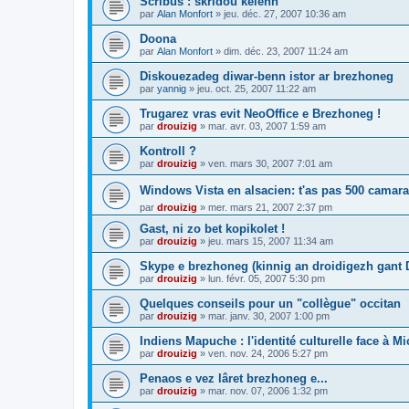
Scribus : skridoù kelenn
par
Alan Monfort
»
jeu. déc. 27, 2007 10:36 am
Doona
par
Alan Monfort
»
dim. déc. 23, 2007 11:24 am
Diskouezadeg diwar-benn istor ar brezhoneg
par
yannig
»
jeu. oct. 25, 2007 11:22 am
Trugarez vras evit NeoOffice e Brezhoneg !
par
drouizig
»
mar. avr. 03, 2007 1:59 am
Kontroll ?
par
drouizig
»
ven. mars 30, 2007 7:01 am
Windows Vista en alsacien: t'as pas 500 camara
par
drouizig
»
mer. mars 21, 2007 2:37 pm
Gast, ni zo bet kopikolet !
par
drouizig
»
jeu. mars 15, 2007 11:34 am
Skype e brezhoneg (kinnig an droidigezh gant
par
drouizig
»
lun. févr. 05, 2007 5:30 pm
Quelques conseils pour un "collègue" occitan
par
drouizig
»
mar. janv. 30, 2007 1:00 pm
Indiens Mapuche : l'identité culturelle face à Mi
par
drouizig
»
ven. nov. 24, 2006 5:27 pm
Penaos e vez lâret brezhoneg e...
par
drouizig
»
mar. nov. 07, 2006 1:32 pm