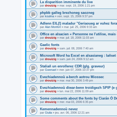
La disparition imminente du live
par
drouizig
»
mar. sept. 19, 2006 1:21 pm
phpbb galleg brezhoneg saozneg
par
koulma
»
ven. sept. 15, 2006 9:37 pm
Adlenn EIL(!) maladur "Geriaoueg ar vuhez fora
par
Alan Monfort
»
mar. juil. 25, 2006 9:33 am
Office en alsacien « Personne ne l'utilise, mais o
par
drouizig
»
mar. juil. 18, 2006 11:03 am
Gaelic fonts
par
drouizig
»
sam. juil. 08, 2006 7:40 am
Microsoft Word ha Excel en alsasianeg : lañset 
par
drouizig
»
sam. juin 24, 2006 9:12 am
Staliañ un enrollerez CDR (glg. graveur)
par
Gwenael
»
mer. juin 07, 2006 10:37 pm
Evezhiadennoù a-berzh aotrou Miossec
par
drouizig
»
mar. mai 30, 2006 3:49 pm
Evezhiadennoù diwar-benn troidigezh SPIP (e g
par
drouizig
»
lun. mai 22, 2006 11:09 am
Some comments about the fonts by Ciarán Ó D
par
drouizig
»
mer. mai 03, 2006 6:35 pm
Kemennadennoù nevez
par
Giulia
»
jeu. avr. 06, 2006 12:21 am