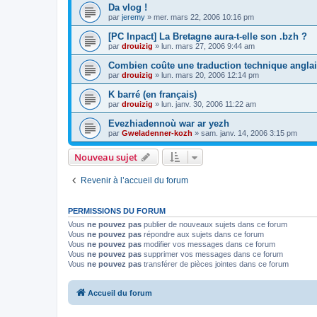
Da vlog !
par
jeremy
»
mer. mars 22, 2006 10:16 pm
[PC Inpact] La Bretagne aura-t-elle son .bzh ?
par
drouizig
»
lun. mars 27, 2006 9:44 am
Combien coûte une traduction technique anglai
par
drouizig
»
lun. mars 20, 2006 12:14 pm
K barré (en français)
par
drouizig
»
lun. janv. 30, 2006 11:22 am
Evezhiadennoù war ar yezh
par
Gweladenner-kozh
»
sam. janv. 14, 2006 3:15 pm
Nouveau sujet
Revenir à l’accueil du forum
PERMISSIONS DU FORUM
Vous
ne pouvez pas
publier de nouveaux sujets dans ce forum
Vous
ne pouvez pas
répondre aux sujets dans ce forum
Vous
ne pouvez pas
modifier vos messages dans ce forum
Vous
ne pouvez pas
supprimer vos messages dans ce forum
Vous
ne pouvez pas
transférer de pièces jointes dans ce forum
Accueil du forum