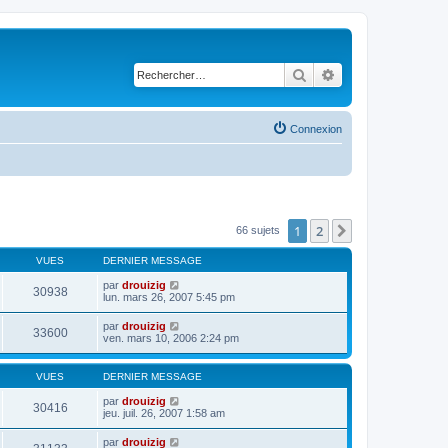
Rechercher
Recherche avancé
Connexion
1
2
Suivant
66 sujets
VUES
DERNIER MESSAGE
par
drouizig
30938
lun. mars 26, 2007 5:45 pm
par
drouizig
33600
ven. mars 10, 2006 2:24 pm
VUES
DERNIER MESSAGE
par
drouizig
30416
jeu. juil. 26, 2007 1:58 am
par
drouizig