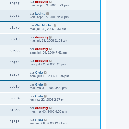
par
drouizig
30727
mar. sept. 19, 2006 1:21 pm
par
koulma
29582
ven. sept. 15, 2006 9:37 pm
par
Alan Monfort
31875
mar. juil. 25, 2006 9:33 am
par
drouizig
30710
mar. juil. 18, 2006 11:03 am
par
drouizig
30588
sam. juil. 08, 2006 7:41 am
par
drouizig
40724
dim. juil. 02, 2006 5:20 pm
par
Giulia
32367
sam. juin 10, 2006 10:34 pm
par
Giulia
35316
mer. mai 31, 2006 3:22 pm
par
Giulia
32204
lun. mai 22, 2006 2:17 pm
par
drouizig
31863
mer. mai 03, 2006 6:35 pm
par
Giulia
31615
jeu. avr. 06, 2006 12:21 am