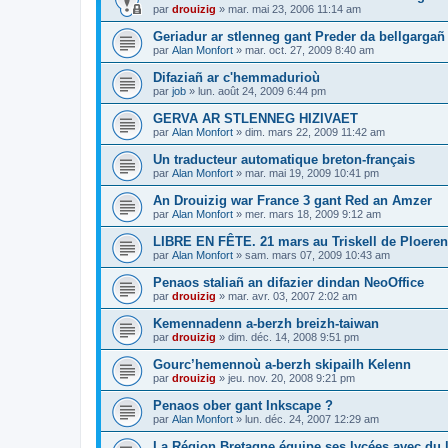
par
drouizig
»
mar. mai 23, 2006 11:14 am
Geriadur ar stlenneg gant Preder da bellgargañ
par
Alan Monfort
»
mar. oct. 27, 2009 8:40 am
Difaziañ ar c'hemmadurioù
par
job
»
lun. août 24, 2009 6:44 pm
GERVA AR STLENNEG HIZIVAET
par
Alan Monfort
»
dim. mars 22, 2009 11:42 am
Un traducteur automatique breton-français
par
Alan Monfort
»
mar. mai 19, 2009 10:41 pm
An Drouizig war France 3 gant Red an Amzer
par
Alan Monfort
»
mer. mars 18, 2009 9:12 am
LIBRE EN FÊTE. 21 mars au Triskell de Ploeren
par
Alan Monfort
»
sam. mars 07, 2009 10:43 am
Penaos staliañ an difazier dindan NeoOffice
par
drouizig
»
mar. avr. 03, 2007 2:02 am
Kemennadenn a-berzh breizh-taiwan
par
drouizig
»
dim. déc. 14, 2008 9:51 pm
Gourc’hemennoù a-berzh skipailh Kelenn
par
drouizig
»
jeu. nov. 20, 2008 9:21 pm
Penaos ober gant Inkscape ?
par
Alan Monfort
»
lun. déc. 24, 2007 12:29 am
La Région Bretagne équipe ses lycées avec du lo