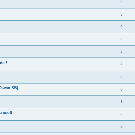
0
0
0
0
2
de !
4
0
 Diwan SB)
0
1
crosoft
0
0