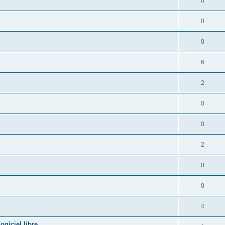
0
0
0
6
2
0
0
2
0
0
4
giciel libre