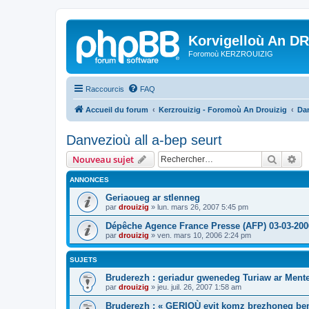
Korvigelloù An D
Foromoù KERZROUIZIG
Raccourcis
FAQ
Accueil du forum
Kerzrouizig - Foromoù An Drouizig
Dan
Danvezioù all a-bep seurt
Recher
Re
Nouveau sujet
ANNONCES
Geriaoueg ar stlenneg
par
drouizig
»
lun. mars 26, 2007 5:45 pm
Dépêche Agence France Presse (AFP) 03-03-200
par
drouizig
»
ven. mars 10, 2006 2:24 pm
SUJETS
Bruderezh : geriadur gwenedeg Turiaw ar Ment
par
drouizig
»
jeu. juil. 26, 2007 1:58 am
Bruderezh : « GERIOÙ evit komz brezhoneg be