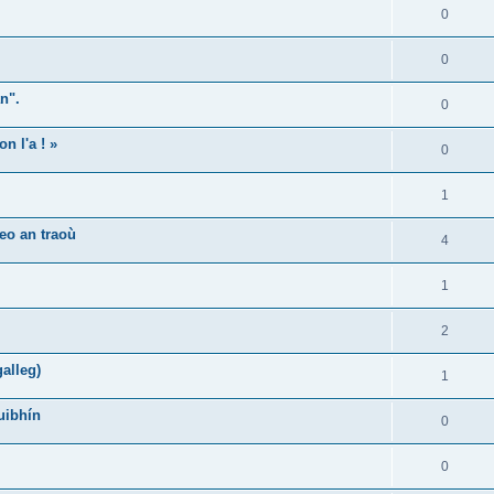
0
0
n".
0
n l'a ! »
0
1
eo an traoù
4
1
2
alleg)
1
uibhín
0
0