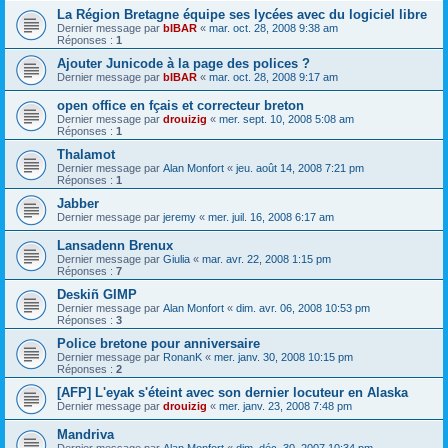
La Région Bretagne équipe ses lycées avec du logiciel libre
Dernier message par
bIBAR
«
mar. oct. 28, 2008 9:38 am
Réponses :
1
Ajouter Junicode à la page des polices ?
Dernier message par
bIBAR
«
mar. oct. 28, 2008 9:17 am
open office en fçais et correcteur breton
Dernier message par
drouizig
«
mer. sept. 10, 2008 5:08 am
Réponses :
1
Thalamot
Dernier message par
Alan Monfort
«
jeu. août 14, 2008 7:21 pm
Réponses :
1
Jabber
Dernier message par
jeremy
«
mer. juil. 16, 2008 6:17 am
Lansadenn Brenux
Dernier message par
Giulia
«
mar. avr. 22, 2008 1:15 pm
Réponses :
7
Deskiñ GIMP
Dernier message par
Alan Monfort
«
dim. avr. 06, 2008 10:53 pm
Réponses :
3
Police bretone pour anniversaire
Dernier message par
RonanK
«
mer. janv. 30, 2008 10:15 pm
Réponses :
2
[AFP] L'eyak s'éteint avec son dernier locuteur en Alaska
Dernier message par
drouizig
«
mer. janv. 23, 2008 7:48 pm
Mandriva