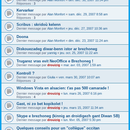
Dernier message par
Alan Monfort
«
dim. déc. 30, 2007 10:34 pm
Réponses :
3
Kervarker
Dernier message par
Alan Monfort
«
sam. déc. 29, 2007 8:58 am
Réponses :
3
Scribus : skridoù kelenn
Dernier message par
Alan Monfort
«
jeu. déc. 27, 2007 10:36 am
Doona
Dernier message par
Alan Monfort
«
dim. déc. 23, 2007 11:24 am
Diskouezadeg diwar-benn istor ar brezhoneg
Dernier message par
yannig
«
jeu. oct. 25, 2007 11:22 am
Trugarez vras evit NeoOffice e Brezhoneg !
Dernier message par
drouizig
«
mar. avr. 03, 2007 1:59 am
Kontroll ?
Dernier message par
Giulia
«
ven. mars 30, 2007 10:07 am
Réponses :
2
Windows Vista en alsacien: t'as pas 500 camarade !
Dernier message par
drouizig
«
lun. mars 26, 2007 6:16 pm
Réponses :
4
Gast, ni zo bet kopikolet !
Dernier message par
drouizig
«
jeu. mars 15, 2007 11:34 am
Skype e brezhoneg (kinnig an droidigezh gant Diwan SB)
Dernier message par
drouizig
«
lun. févr. 05, 2007 5:30 pm
Quelques conseils pour un "collègue" occitan