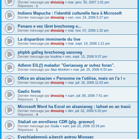
Dernier message par
drouizig
«
mar. janv. 30, 2007 1:01 pm
Réponses :
1
Indiens Mapuche : l'identité culturelle face à Microsoft
Dernier message par
drouizig
«
ven. nov. 24, 2006 5:27 pm
Penaos e vez lâret brezhoneg e...
Dernier message par
drouizig
«
mar. nov. 07, 2006 1:32 pm
La disparition imminente du live
Dernier message par
drouizig
«
mar. sept. 19, 2006 1:21 pm
phpbb galleg brezhoneg saozneg
Dernier message par
koulma
«
ven. sept. 15, 2006 9:37 pm
Adlenn EIL(!) maladur "Geriaoueg ar vuhez foran".
Dernier message par
Alan Monfort
«
mar. juil. 25, 2006 9:33 am
Office en alsacien « Personne ne l'utilise, mais on l'a ! »
Dernier message par
drouizig
«
mar. juil. 18, 2006 11:03 am
Gaelic fonts
Dernier message par
drouizig
«
sam. juil. 08, 2006 7:41 am
Réponses :
1
Microsoft Word ha Excel en alsasianeg : lañset eo an traoù
Dernier message par
drouizig
«
dim. juil. 02, 2006 5:20 pm
Réponses :
4
Staliañ un enrollerez CDR (glg. graveur)
Dernier message par
Giulia
«
sam. juin 10, 2006 10:34 pm
Réponses :
1
Evezhiadennoù a-berzh aotrou Miossec