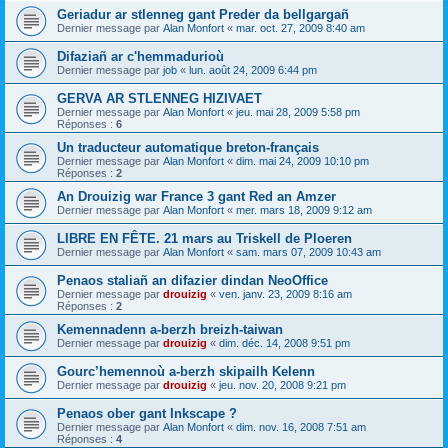
Geriadur ar stlenneg gant Preder da bellgargañ
Dernier message par
Alan Monfort
«
mar. oct. 27, 2009 8:40 am
Difaziañ ar c'hemmadurioù
Dernier message par
job
«
lun. août 24, 2009 6:44 pm
GERVA AR STLENNEG HIZIVAET
Dernier message par
Alan Monfort
«
jeu. mai 28, 2009 5:58 pm
Réponses :
6
Un traducteur automatique breton-français
Dernier message par
Alan Monfort
«
dim. mai 24, 2009 10:10 pm
Réponses :
2
An Drouizig war France 3 gant Red an Amzer
Dernier message par
Alan Monfort
«
mer. mars 18, 2009 9:12 am
LIBRE EN FÊTE. 21 mars au Triskell de Ploeren
Dernier message par
Alan Monfort
«
sam. mars 07, 2009 10:43 am
Penaos staliañ an difazier dindan NeoOffice
Dernier message par
drouizig
«
ven. janv. 23, 2009 8:16 am
Réponses :
2
Kemennadenn a-berzh breizh-taiwan
Dernier message par
drouizig
«
dim. déc. 14, 2008 9:51 pm
Gourc’hemennoù a-berzh skipailh Kelenn
Dernier message par
drouizig
«
jeu. nov. 20, 2008 9:21 pm
Penaos ober gant Inkscape ?
Dernier message par
Alan Monfort
«
dim. nov. 16, 2008 7:51 am
Réponses :
4