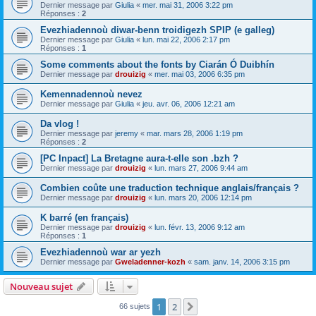
Dernier message par
Giulia
«
mer. mai 31, 2006 3:22 pm
Réponses :
2
Evezhiadennoù diwar-benn troidigezh SPIP (e galleg)
Dernier message par
Giulia
«
lun. mai 22, 2006 2:17 pm
Réponses :
1
Some comments about the fonts by Ciarán Ó Duibhín
Dernier message par
drouizig
«
mer. mai 03, 2006 6:35 pm
Kemennadennoù nevez
Dernier message par
Giulia
«
jeu. avr. 06, 2006 12:21 am
Da vlog !
Dernier message par
jeremy
«
mar. mars 28, 2006 1:19 pm
Réponses :
2
[PC Inpact] La Bretagne aura-t-elle son .bzh ?
Dernier message par
drouizig
«
lun. mars 27, 2006 9:44 am
Combien coûte une traduction technique anglais/français ?
Dernier message par
drouizig
«
lun. mars 20, 2006 12:14 pm
K barré (en français)
Dernier message par
drouizig
«
lun. févr. 13, 2006 9:12 am
Réponses :
1
Evezhiadennoù war ar yezh
Dernier message par
Gweladenner-kozh
«
sam. janv. 14, 2006 3:15 pm
Nouveau sujet
1
2
Suivant
66 sujets