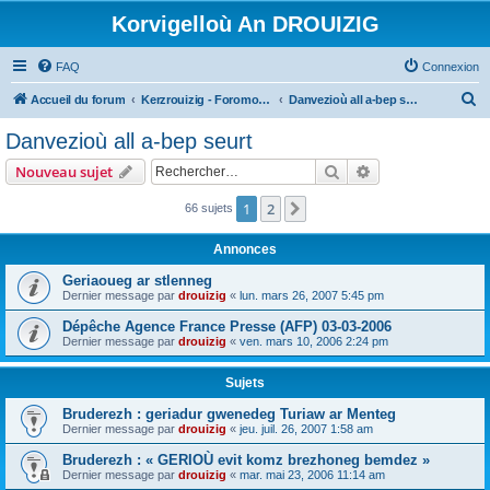
Korvigelloù An DROUIZIG
FAQ
Connexion
R
Accueil du forum
Kerzrouizig - Foromoù An Drouizig
Danvezioù all a-bep seurt
e
Danvezioù all a-bep seurt
c
Rechercher
Recherche avanc
Nouveau sujet
h
e
1
2
Suivant
66 sujets
r
Annonces
c
Geriaoueg ar stlenneg
h
Dernier message par
drouizig
«
lun. mars 26, 2007 5:45 pm
e
Dépêche Agence France Presse (AFP) 03-03-2006
r
Dernier message par
drouizig
«
ven. mars 10, 2006 2:24 pm
Sujets
Bruderezh : geriadur gwenedeg Turiaw ar Menteg
Dernier message par
drouizig
«
jeu. juil. 26, 2007 1:58 am
Bruderezh : « GERIOÙ evit komz brezhoneg bemdez »
Dernier message par
drouizig
«
mar. mai 23, 2006 11:14 am