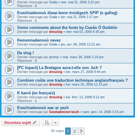
Dernier message par
Giulia
«
mer. mai 31, 2006 3:22 pm
Réponses :
2
Evezhiadennoù diwar-benn troidigezh SPIP (e galleg)
Dernier message par
Giulia
«
lun. mai 22, 2006 2:17 pm
Réponses :
1
Some comments about the fonts by Ciarán Ó Duibhín
Dernier message par
drouizig
«
mer. mai 03, 2006 6:35 pm
Kemennadennoù nevez
Dernier message par
Giulia
«
jeu. avr. 06, 2006 12:21 am
Da vlog !
Dernier message par
jeremy
«
mar. mars 28, 2006 1:19 pm
Réponses :
2
[PC Inpact] La Bretagne aura-t-elle son .bzh ?
Dernier message par
drouizig
«
lun. mars 27, 2006 9:44 am
Combien coûte une traduction technique anglais/français ?
Dernier message par
drouizig
«
lun. mars 20, 2006 12:14 pm
K barré (en français)
Dernier message par
drouizig
«
lun. févr. 13, 2006 9:12 am
Réponses :
1
Evezhiadennoù war ar yezh
Dernier message par
Gweladenner-kozh
«
sam. janv. 14, 2006 3:15 pm
Nouveau sujet
1
2
Suivant
66 sujets