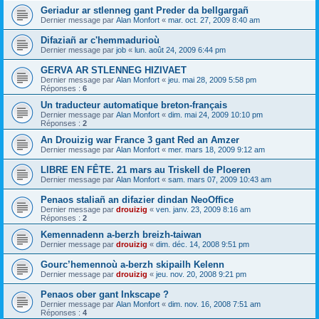
Geriadur ar stlenneg gant Preder da bellgargañ
Dernier message par
Alan Monfort
«
mar. oct. 27, 2009 8:40 am
Difaziañ ar c'hemmadurioù
Dernier message par
job
«
lun. août 24, 2009 6:44 pm
GERVA AR STLENNEG HIZIVAET
Dernier message par
Alan Monfort
«
jeu. mai 28, 2009 5:58 pm
Réponses :
6
Un traducteur automatique breton-français
Dernier message par
Alan Monfort
«
dim. mai 24, 2009 10:10 pm
Réponses :
2
An Drouizig war France 3 gant Red an Amzer
Dernier message par
Alan Monfort
«
mer. mars 18, 2009 9:12 am
LIBRE EN FÊTE. 21 mars au Triskell de Ploeren
Dernier message par
Alan Monfort
«
sam. mars 07, 2009 10:43 am
Penaos staliañ an difazier dindan NeoOffice
Dernier message par
drouizig
«
ven. janv. 23, 2009 8:16 am
Réponses :
2
Kemennadenn a-berzh breizh-taiwan
Dernier message par
drouizig
«
dim. déc. 14, 2008 9:51 pm
Gourc’hemennoù a-berzh skipailh Kelenn
Dernier message par
drouizig
«
jeu. nov. 20, 2008 9:21 pm
Penaos ober gant Inkscape ?
Dernier message par
Alan Monfort
«
dim. nov. 16, 2008 7:51 am
Réponses :
4