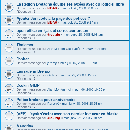
La Région Bretagne équipe ses lycées avec du logiciel libre
Dernier message par
bIBAR
«
mar. oct. 28, 2008 9:38 am
Réponses :
1
Ajouter Junicode à la page des polices ?
Dernier message par
bIBAR
«
mar. oct. 28, 2008 9:17 am
open office en fçais et correcteur breton
Dernier message par
drouizig
«
mer. sept. 10, 2008 5:08 am
Réponses :
1
Thalamot
Dernier message par
Alan Monfort
«
jeu. août 14, 2008 7:21 pm
Réponses :
1
Jabber
Dernier message par
jeremy
«
mer. juil. 16, 2008 6:17 am
Lansadenn Brenux
Dernier message par
Giulia
«
mar. avr. 22, 2008 1:15 pm
Réponses :
7
Deskiñ GIMP
Dernier message par
Alan Monfort
«
dim. avr. 06, 2008 10:53 pm
Réponses :
3
Police bretone pour anniversaire
Dernier message par
RonanK
«
mer. janv. 30, 2008 10:15 pm
Réponses :
2
[AFP] L'eyak s'éteint avec son dernier locuteur en Alaska
Dernier message par
drouizig
«
mer. janv. 23, 2008 7:48 pm
Mandriva