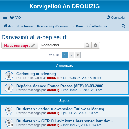
Korvigelloù An DROUIZIG
FAQ
Connexion
R
Accueil du forum
Kerzrouizig - Foromoù An Drouizig
Danvezioù all a-bep seurt
e
Danvezioù all a-bep seurt
c
Rechercher
Recherche avanc
Nouveau sujet
h
e
1
2
Suivant
66 sujets
r
Annonces
c
Geriaoueg ar stlenneg
h
Dernier message par
drouizig
«
lun. mars 26, 2007 5:45 pm
e
Dépêche Agence France Presse (AFP) 03-03-2006
r
Dernier message par
drouizig
«
ven. mars 10, 2006 2:24 pm
Sujets
Bruderezh : geriadur gwenedeg Turiaw ar Menteg
Dernier message par
drouizig
«
jeu. juil. 26, 2007 1:58 am
Bruderezh : « GERIOÙ evit komz brezhoneg bemdez »
Dernier message par
drouizig
«
mar. mai 23, 2006 11:14 am