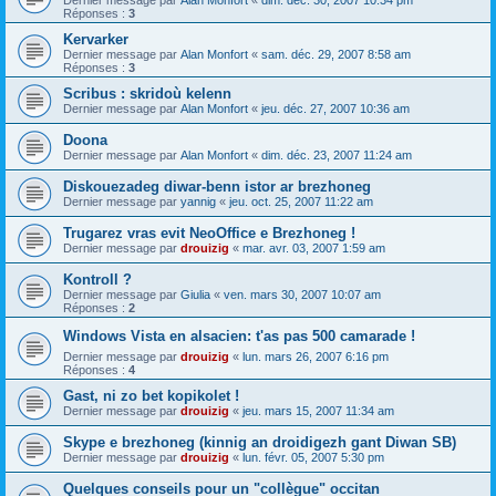
Dernier message par
Alan Monfort
«
dim. déc. 30, 2007 10:34 pm
Réponses :
3
Kervarker
Dernier message par
Alan Monfort
«
sam. déc. 29, 2007 8:58 am
Réponses :
3
Scribus : skridoù kelenn
Dernier message par
Alan Monfort
«
jeu. déc. 27, 2007 10:36 am
Doona
Dernier message par
Alan Monfort
«
dim. déc. 23, 2007 11:24 am
Diskouezadeg diwar-benn istor ar brezhoneg
Dernier message par
yannig
«
jeu. oct. 25, 2007 11:22 am
Trugarez vras evit NeoOffice e Brezhoneg !
Dernier message par
drouizig
«
mar. avr. 03, 2007 1:59 am
Kontroll ?
Dernier message par
Giulia
«
ven. mars 30, 2007 10:07 am
Réponses :
2
Windows Vista en alsacien: t'as pas 500 camarade !
Dernier message par
drouizig
«
lun. mars 26, 2007 6:16 pm
Réponses :
4
Gast, ni zo bet kopikolet !
Dernier message par
drouizig
«
jeu. mars 15, 2007 11:34 am
Skype e brezhoneg (kinnig an droidigezh gant Diwan SB)
Dernier message par
drouizig
«
lun. févr. 05, 2007 5:30 pm
Quelques conseils pour un "collègue" occitan