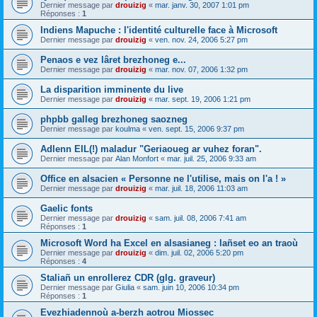
Dernier message par
drouizig
«
mar. janv. 30, 2007 1:01 pm
Réponses :
1
Indiens Mapuche : l'identité culturelle face à Microsoft
Dernier message par
drouizig
«
ven. nov. 24, 2006 5:27 pm
Penaos e vez lâret brezhoneg e...
Dernier message par
drouizig
«
mar. nov. 07, 2006 1:32 pm
La disparition imminente du live
Dernier message par
drouizig
«
mar. sept. 19, 2006 1:21 pm
phpbb galleg brezhoneg saozneg
Dernier message par
koulma
«
ven. sept. 15, 2006 9:37 pm
Adlenn EIL(!) maladur "Geriaoueg ar vuhez foran".
Dernier message par
Alan Monfort
«
mar. juil. 25, 2006 9:33 am
Office en alsacien « Personne ne l'utilise, mais on l'a ! »
Dernier message par
drouizig
«
mar. juil. 18, 2006 11:03 am
Gaelic fonts
Dernier message par
drouizig
«
sam. juil. 08, 2006 7:41 am
Réponses :
1
Microsoft Word ha Excel en alsasianeg : lañset eo an traoù
Dernier message par
drouizig
«
dim. juil. 02, 2006 5:20 pm
Réponses :
4
Staliañ un enrollerez CDR (glg. graveur)
Dernier message par
Giulia
«
sam. juin 10, 2006 10:34 pm
Réponses :
1
Evezhiadennoù a-berzh aotrou Miossec