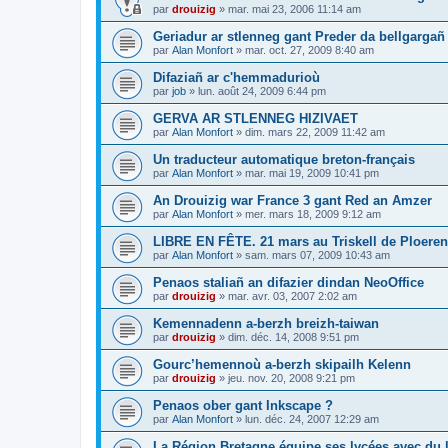
par
drouizig
»
mar. mai 23, 2006 11:14 am
Geriadur ar stlenneg gant Preder da bellgargañ
par
Alan Monfort
»
mar. oct. 27, 2009 8:40 am
Difaziañ ar c'hemmadurioù
par
job
»
lun. août 24, 2009 6:44 pm
GERVA AR STLENNEG HIZIVAET
par
Alan Monfort
»
dim. mars 22, 2009 11:42 am
Un traducteur automatique breton-français
par
Alan Monfort
»
mar. mai 19, 2009 10:41 pm
An Drouizig war France 3 gant Red an Amzer
par
Alan Monfort
»
mer. mars 18, 2009 9:12 am
LIBRE EN FÊTE. 21 mars au Triskell de Ploeren
par
Alan Monfort
»
sam. mars 07, 2009 10:43 am
Penaos staliañ an difazier dindan NeoOffice
par
drouizig
»
mar. avr. 03, 2007 2:02 am
Kemennadenn a-berzh breizh-taiwan
par
drouizig
»
dim. déc. 14, 2008 9:51 pm
Gourc’hemennoù a-berzh skipailh Kelenn
par
drouizig
»
jeu. nov. 20, 2008 9:21 pm
Penaos ober gant Inkscape ?
par
Alan Monfort
»
lun. déc. 24, 2007 12:29 am
La Région Bretagne équipe ses lycées avec du lo