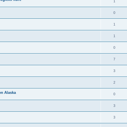
1
0
1
1
0
7
3
2
 en Alaska
0
3
3