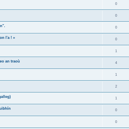
0
0
n".
0
n l'a ! »
0
1
eo an traoù
4
1
2
alleg)
1
uibhín
0
0