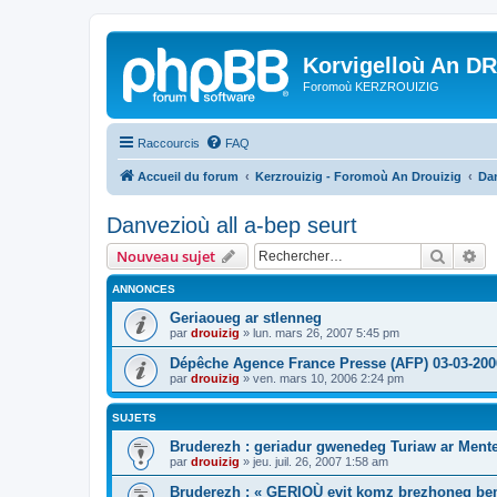
Korvigelloù An D
Foromoù KERZROUIZIG
Raccourcis
FAQ
Accueil du forum
Kerzrouizig - Foromoù An Drouizig
Dan
Danvezioù all a-bep seurt
Recher
Re
Nouveau sujet
ANNONCES
Geriaoueg ar stlenneg
par
drouizig
»
lun. mars 26, 2007 5:45 pm
Dépêche Agence France Presse (AFP) 03-03-200
par
drouizig
»
ven. mars 10, 2006 2:24 pm
SUJETS
Bruderezh : geriadur gwenedeg Turiaw ar Ment
par
drouizig
»
jeu. juil. 26, 2007 1:58 am
Bruderezh : « GERIOÙ evit komz brezhoneg be