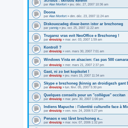
Scribus : skridoù kelenn
par
Alan Monfort
»
jeu. déc. 27, 2007 10:36 am
Doona
par
Alan Monfort
»
dim. déc. 23, 2007 11:24 am
Diskouezadeg diwar-benn istor ar brezhoneg
par
yannig
»
jeu. oct. 25, 2007 11:22 am
Trugarez vras evit NeoOffice e Brezhoneg !
par
drouizig
»
mar. avr. 03, 2007 1:59 am
Kontroll ?
par
drouizig
»
ven. mars 30, 2007 7:01 am
Windows Vista en alsacien: t'as pas 500 camara
par
drouizig
»
mer. mars 21, 2007 2:37 pm
Gast, ni zo bet kopikolet !
par
drouizig
»
jeu. mars 15, 2007 11:34 am
Skype e brezhoneg (kinnig an droidigezh gant
par
drouizig
»
lun. févr. 05, 2007 5:30 pm
Quelques conseils pour un "collègue" occitan
par
drouizig
»
mar. janv. 30, 2007 1:00 pm
Indiens Mapuche : l'identité culturelle face à Mi
par
drouizig
»
ven. nov. 24, 2006 5:27 pm
Penaos e vez lâret brezhoneg e...
par
drouizig
»
mar. nov. 07, 2006 1:32 pm