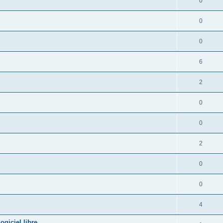
0
0
0
6
2
0
0
2
0
0
4
giciel libre