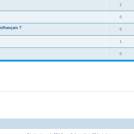
2
0
s/français ?
0
1
0