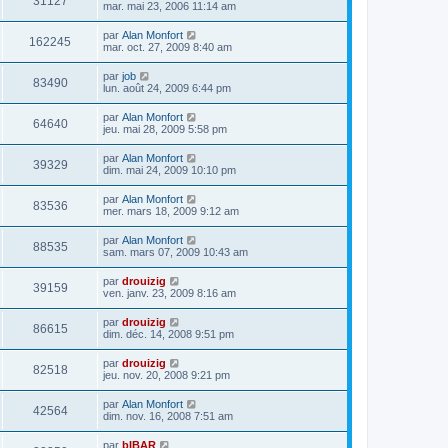
31127
mar. mai 23, 2006 11:14 am
par
Alan Monfort
162245
mar. oct. 27, 2009 8:40 am
par
job
83490
lun. août 24, 2009 6:44 pm
par
Alan Monfort
64640
jeu. mai 28, 2009 5:58 pm
par
Alan Monfort
39329
dim. mai 24, 2009 10:10 pm
par
Alan Monfort
83536
mer. mars 18, 2009 9:12 am
par
Alan Monfort
88535
sam. mars 07, 2009 10:43 am
par
drouizig
39159
ven. janv. 23, 2009 8:16 am
par
drouizig
86615
dim. déc. 14, 2008 9:51 pm
par
drouizig
82518
jeu. nov. 20, 2008 9:21 pm
par
Alan Monfort
42564
dim. nov. 16, 2008 7:51 am
par
bIBAR