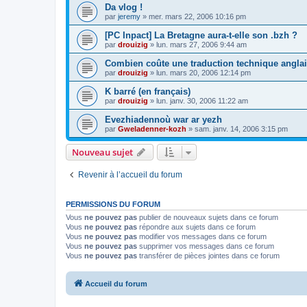
Da vlog !
par
jeremy
»
mer. mars 22, 2006 10:16 pm
[PC Inpact] La Bretagne aura-t-elle son .bzh ?
par
drouizig
»
lun. mars 27, 2006 9:44 am
Combien coûte une traduction technique anglai
par
drouizig
»
lun. mars 20, 2006 12:14 pm
K barré (en français)
par
drouizig
»
lun. janv. 30, 2006 11:22 am
Evezhiadennoù war ar yezh
par
Gweladenner-kozh
»
sam. janv. 14, 2006 3:15 pm
Nouveau sujet
Revenir à l’accueil du forum
PERMISSIONS DU FORUM
Vous
ne pouvez pas
publier de nouveaux sujets dans ce forum
Vous
ne pouvez pas
répondre aux sujets dans ce forum
Vous
ne pouvez pas
modifier vos messages dans ce forum
Vous
ne pouvez pas
supprimer vos messages dans ce forum
Vous
ne pouvez pas
transférer de pièces jointes dans ce forum
Accueil du forum