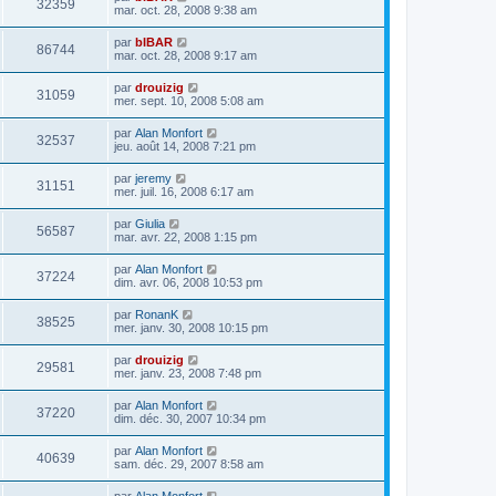
32359
mar. oct. 28, 2008 9:38 am
par
bIBAR
86744
mar. oct. 28, 2008 9:17 am
par
drouizig
31059
mer. sept. 10, 2008 5:08 am
par
Alan Monfort
32537
jeu. août 14, 2008 7:21 pm
par
jeremy
31151
mer. juil. 16, 2008 6:17 am
par
Giulia
56587
mar. avr. 22, 2008 1:15 pm
par
Alan Monfort
37224
dim. avr. 06, 2008 10:53 pm
par
RonanK
38525
mer. janv. 30, 2008 10:15 pm
par
drouizig
29581
mer. janv. 23, 2008 7:48 pm
par
Alan Monfort
37220
dim. déc. 30, 2007 10:34 pm
par
Alan Monfort
40639
sam. déc. 29, 2007 8:58 am
par
Alan Monfort