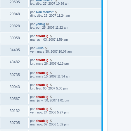
29505
jeu. déc. 27, 2007 10:36 am
par
Alan Monfort
29848
dim. déc. 23, 2007 11:24 am
par
yannig
29828
jeu. oct. 25, 2007 11:22 am
par
drouizig
30058
mar. avr. 03, 2007 1:59 am
par
Giulia
34405
ven. mars 30, 2007 10:07 am
par
drouizig
43482
lun. mars 26, 2007 6:16 pm
par
drouizig
30735
jeu. mars 15, 2007 11:34 am
par
drouizig
30043
lun. févr. 05, 2007 5:30 pm
par
drouizig
30567
mar. janv. 30, 2007 1:01 pm
par
drouizig
30132
ven. nov. 24, 2006 5:27 pm
par
drouizig
30705
mar. nov. 07, 2006 1:32 pm