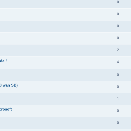
0
0
0
0
2
de !
4
0
 Diwan SB)
0
1
crosoft
0
0