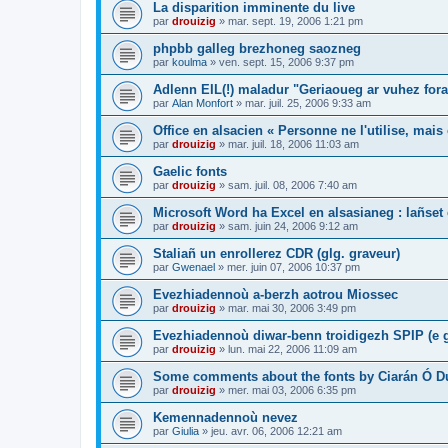
La disparition imminente du live
par
drouizig
»
mar. sept. 19, 2006 1:21 pm
phpbb galleg brezhoneg saozneg
par
koulma
»
ven. sept. 15, 2006 9:37 pm
Adlenn EIL(!) maladur "Geriaoueg ar vuhez fora
par
Alan Monfort
»
mar. juil. 25, 2006 9:33 am
Office en alsacien « Personne ne l'utilise, mais o
par
drouizig
»
mar. juil. 18, 2006 11:03 am
Gaelic fonts
par
drouizig
»
sam. juil. 08, 2006 7:40 am
Microsoft Word ha Excel en alsasianeg : lañset 
par
drouizig
»
sam. juin 24, 2006 9:12 am
Staliañ un enrollerez CDR (glg. graveur)
par
Gwenael
»
mer. juin 07, 2006 10:37 pm
Evezhiadennoù a-berzh aotrou Miossec
par
drouizig
»
mar. mai 30, 2006 3:49 pm
Evezhiadennoù diwar-benn troidigezh SPIP (e g
par
drouizig
»
lun. mai 22, 2006 11:09 am
Some comments about the fonts by Ciarán Ó D
par
drouizig
»
mer. mai 03, 2006 6:35 pm
Kemennadennoù nevez
par
Giulia
»
jeu. avr. 06, 2006 12:21 am