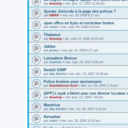
par
drouizig
»
mer. janv. 17, 2007 11:49 am
Ajouter Junicode à la page des polices ?
par
bIBAR
»
mar. oct. 28, 2008 9:17 am
open office en fçais et correcteur breton
par
cedric
»
mar. sept. 09, 2008 9:43 pm
Thalamot
par
drouizig
»
jeu. août 14, 2008 10:24 am
Jabber
par
jeremy
»
mer. juil. 16, 2008 6:17 am
Lansadenn Brenux
par
Gwennin
»
mar. sept. 25, 2007 6:05 pm
Deskiñ GIMP
par
Alan Monfort
»
lun. déc. 24, 2007 12:49 am
Police bretone pour anniversaire
par
Gweladenner-kozh
»
dim. oct. 09, 2005 2:19 pm
[AFP] L'eyak s'éteint avec son dernier locuteur
par
drouizig
»
mer. janv. 23, 2008 7:48 pm
Mandriva
par
Alan Monfort
»
lun. nov. 05, 2007 4:25 pm
Kervarker
par
cedric
»
mer. nov. 30, 2005 10:19 pm