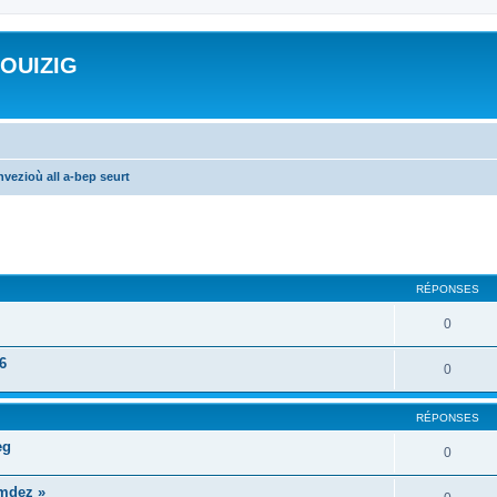
ROUIZIG
vezioù all a-bep seurt
cher
cherche avancée
RÉPONSES
0
6
0
RÉPONSES
eg
0
mdez »