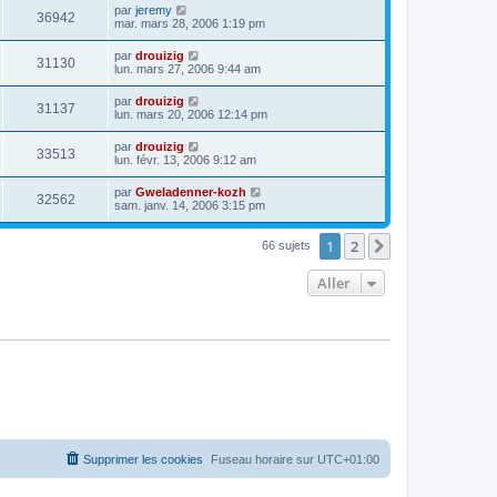
par
jeremy
36942
mar. mars 28, 2006 1:19 pm
par
drouizig
31130
lun. mars 27, 2006 9:44 am
par
drouizig
31137
lun. mars 20, 2006 12:14 pm
par
drouizig
33513
lun. févr. 13, 2006 9:12 am
par
Gweladenner-kozh
32562
sam. janv. 14, 2006 3:15 pm
1
2
Suivant
66 sujets
Aller
Supprimer les cookies
Fuseau horaire sur
UTC+01:00