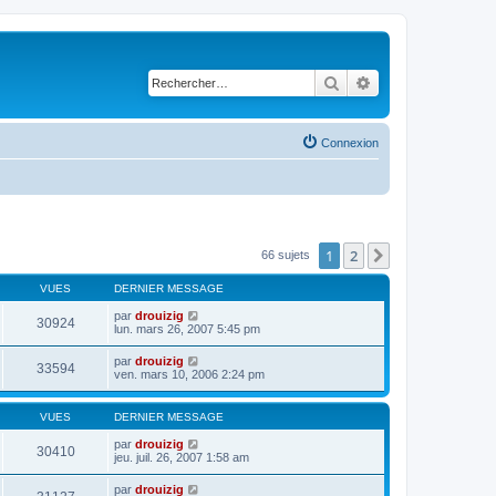
Rechercher
Recherche avancé
Connexion
1
2
Suivant
66 sujets
VUES
DERNIER MESSAGE
par
drouizig
30924
lun. mars 26, 2007 5:45 pm
par
drouizig
33594
ven. mars 10, 2006 2:24 pm
VUES
DERNIER MESSAGE
par
drouizig
30410
jeu. juil. 26, 2007 1:58 am
par
drouizig