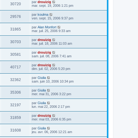
par
drouizig
30720
mar. sept. 19, 2006 1:21 pm
par
koulma
29576
ven. sept. 15, 2006 9:37 pm
par
Alan Monfort
31865
mar. juil. 25, 2006 9:33 am
par
drouizig
30703
mar. juil. 18, 2006 11:03 am
par
drouizig
30581
sam. juil. 08, 2006 7:41 am
par
drouizig
40717
dim. juil. 02, 2006 5:20 pm
par
Giulia
32362
sam. juin 10, 2006 10:34 pm
par
Giulia
35306
mer. mai 31, 2006 3:22 pm
par
Giulia
32197
lun. mai 22, 2006 2:17 pm
par
drouizig
31859
mer. mai 03, 2006 6:35 pm
par
Giulia
31608
jeu. avr. 06, 2006 12:21 am