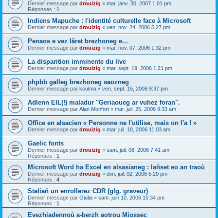
Dernier message par
drouizig
«
mar. janv. 30, 2007 1:01 pm
Réponses :
1
Indiens Mapuche : l'identité culturelle face à Microsoft
Dernier message par
drouizig
«
ven. nov. 24, 2006 5:27 pm
Penaos e vez lâret brezhoneg e...
Dernier message par
drouizig
«
mar. nov. 07, 2006 1:32 pm
La disparition imminente du live
Dernier message par
drouizig
«
mar. sept. 19, 2006 1:21 pm
phpbb galleg brezhoneg saozneg
Dernier message par
koulma
«
ven. sept. 15, 2006 9:37 pm
Adlenn EIL(!) maladur "Geriaoueg ar vuhez foran".
Dernier message par
Alan Monfort
«
mar. juil. 25, 2006 9:33 am
Office en alsacien « Personne ne l'utilise, mais on l'a ! »
Dernier message par
drouizig
«
mar. juil. 18, 2006 11:03 am
Gaelic fonts
Dernier message par
drouizig
«
sam. juil. 08, 2006 7:41 am
Réponses :
1
Microsoft Word ha Excel en alsasianeg : lañset eo an traoù
Dernier message par
drouizig
«
dim. juil. 02, 2006 5:20 pm
Réponses :
4
Staliañ un enrollerez CDR (glg. graveur)
Dernier message par
Giulia
«
sam. juin 10, 2006 10:34 pm
Réponses :
1
Evezhiadennoù a-berzh aotrou Miossec