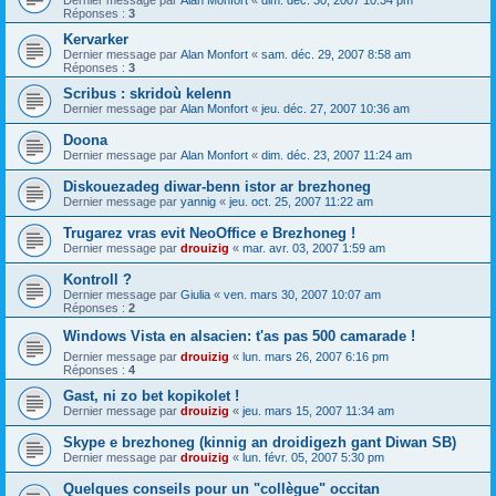
Dernier message par
Alan Monfort
«
dim. déc. 30, 2007 10:34 pm
Réponses :
3
Kervarker
Dernier message par
Alan Monfort
«
sam. déc. 29, 2007 8:58 am
Réponses :
3
Scribus : skridoù kelenn
Dernier message par
Alan Monfort
«
jeu. déc. 27, 2007 10:36 am
Doona
Dernier message par
Alan Monfort
«
dim. déc. 23, 2007 11:24 am
Diskouezadeg diwar-benn istor ar brezhoneg
Dernier message par
yannig
«
jeu. oct. 25, 2007 11:22 am
Trugarez vras evit NeoOffice e Brezhoneg !
Dernier message par
drouizig
«
mar. avr. 03, 2007 1:59 am
Kontroll ?
Dernier message par
Giulia
«
ven. mars 30, 2007 10:07 am
Réponses :
2
Windows Vista en alsacien: t'as pas 500 camarade !
Dernier message par
drouizig
«
lun. mars 26, 2007 6:16 pm
Réponses :
4
Gast, ni zo bet kopikolet !
Dernier message par
drouizig
«
jeu. mars 15, 2007 11:34 am
Skype e brezhoneg (kinnig an droidigezh gant Diwan SB)
Dernier message par
drouizig
«
lun. févr. 05, 2007 5:30 pm
Quelques conseils pour un "collègue" occitan