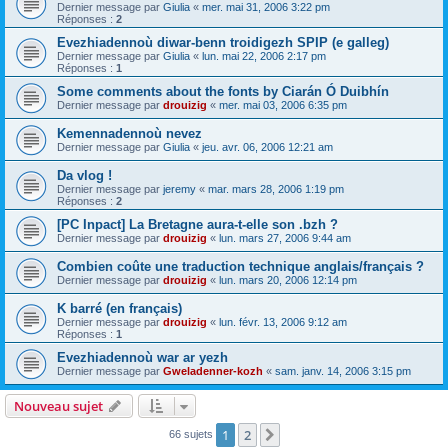
Dernier message par
Giulia
«
mer. mai 31, 2006 3:22 pm
Réponses :
2
Evezhiadennoù diwar-benn troidigezh SPIP (e galleg)
Dernier message par
Giulia
«
lun. mai 22, 2006 2:17 pm
Réponses :
1
Some comments about the fonts by Ciarán Ó Duibhín
Dernier message par
drouizig
«
mer. mai 03, 2006 6:35 pm
Kemennadennoù nevez
Dernier message par
Giulia
«
jeu. avr. 06, 2006 12:21 am
Da vlog !
Dernier message par
jeremy
«
mar. mars 28, 2006 1:19 pm
Réponses :
2
[PC Inpact] La Bretagne aura-t-elle son .bzh ?
Dernier message par
drouizig
«
lun. mars 27, 2006 9:44 am
Combien coûte une traduction technique anglais/français ?
Dernier message par
drouizig
«
lun. mars 20, 2006 12:14 pm
K barré (en français)
Dernier message par
drouizig
«
lun. févr. 13, 2006 9:12 am
Réponses :
1
Evezhiadennoù war ar yezh
Dernier message par
Gweladenner-kozh
«
sam. janv. 14, 2006 3:15 pm
Nouveau sujet
1
2
Suivant
66 sujets