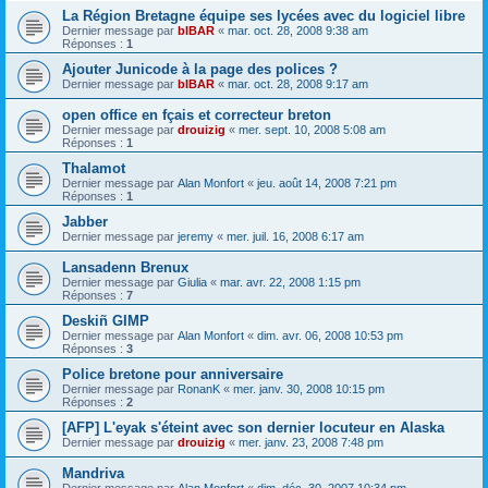
La Région Bretagne équipe ses lycées avec du logiciel libre
Dernier message par
bIBAR
«
mar. oct. 28, 2008 9:38 am
Réponses :
1
Ajouter Junicode à la page des polices ?
Dernier message par
bIBAR
«
mar. oct. 28, 2008 9:17 am
open office en fçais et correcteur breton
Dernier message par
drouizig
«
mer. sept. 10, 2008 5:08 am
Réponses :
1
Thalamot
Dernier message par
Alan Monfort
«
jeu. août 14, 2008 7:21 pm
Réponses :
1
Jabber
Dernier message par
jeremy
«
mer. juil. 16, 2008 6:17 am
Lansadenn Brenux
Dernier message par
Giulia
«
mar. avr. 22, 2008 1:15 pm
Réponses :
7
Deskiñ GIMP
Dernier message par
Alan Monfort
«
dim. avr. 06, 2008 10:53 pm
Réponses :
3
Police bretone pour anniversaire
Dernier message par
RonanK
«
mer. janv. 30, 2008 10:15 pm
Réponses :
2
[AFP] L'eyak s'éteint avec son dernier locuteur en Alaska
Dernier message par
drouizig
«
mer. janv. 23, 2008 7:48 pm
Mandriva