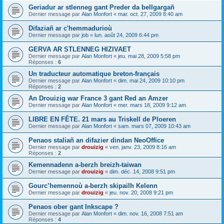
Geriadur ar stlenneg gant Preder da bellgargañ
Dernier message par
Alan Monfort
«
mar. oct. 27, 2009 8:40 am
Difaziañ ar c'hemmadurioù
Dernier message par
job
«
lun. août 24, 2009 6:44 pm
GERVA AR STLENNEG HIZIVAET
Dernier message par
Alan Monfort
«
jeu. mai 28, 2009 5:58 pm
Réponses :
6
Un traducteur automatique breton-français
Dernier message par
Alan Monfort
«
dim. mai 24, 2009 10:10 pm
Réponses :
2
An Drouizig war France 3 gant Red an Amzer
Dernier message par
Alan Monfort
«
mer. mars 18, 2009 9:12 am
LIBRE EN FÊTE. 21 mars au Triskell de Ploeren
Dernier message par
Alan Monfort
«
sam. mars 07, 2009 10:43 am
Penaos staliañ an difazier dindan NeoOffice
Dernier message par
drouizig
«
ven. janv. 23, 2009 8:16 am
Réponses :
2
Kemennadenn a-berzh breizh-taiwan
Dernier message par
drouizig
«
dim. déc. 14, 2008 9:51 pm
Gourc’hemennoù a-berzh skipailh Kelenn
Dernier message par
drouizig
«
jeu. nov. 20, 2008 9:21 pm
Penaos ober gant Inkscape ?
Dernier message par
Alan Monfort
«
dim. nov. 16, 2008 7:51 am
Réponses :
4