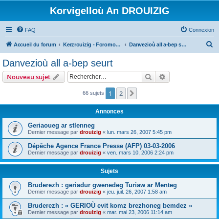
Korvigelloù An DROUIZIG
FAQ
Connexion
R
Accueil du forum
Kerzrouizig - Foromoù An Drouizig
Danvezioù all a-bep seurt
e
Danvezioù all a-bep seurt
c
Rechercher
Recherche avanc
Nouveau sujet
h
e
1
2
Suivant
66 sujets
r
Annonces
c
Geriaoueg ar stlenneg
h
Dernier message par
drouizig
«
lun. mars 26, 2007 5:45 pm
e
Dépêche Agence France Presse (AFP) 03-03-2006
r
Dernier message par
drouizig
«
ven. mars 10, 2006 2:24 pm
Sujets
Bruderezh : geriadur gwenedeg Turiaw ar Menteg
Dernier message par
drouizig
«
jeu. juil. 26, 2007 1:58 am
Bruderezh : « GERIOÙ evit komz brezhoneg bemdez »
Dernier message par
drouizig
«
mar. mai 23, 2006 11:14 am