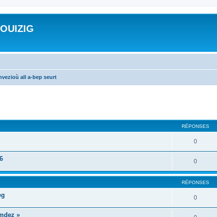
ROUIZIG
vezioù all a-bep seurt
cher
cherche avancée
RÉPONSES
0
6
0
RÉPONSES
eg
0
mdez »