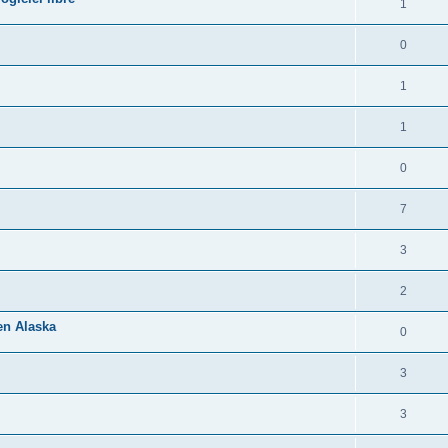
1
0
1
1
0
7
3
2
 en Alaska
0
3
3