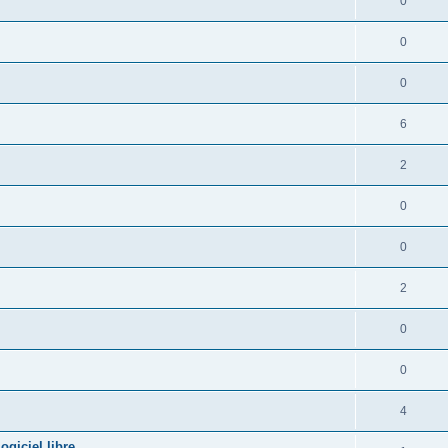
0
0
0
6
2
0
0
2
0
0
4
giciel libre