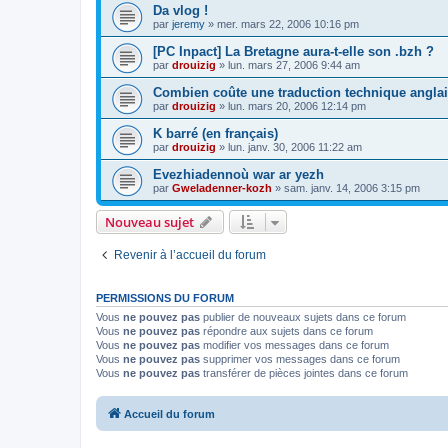
Da vlog !
par
jeremy
»
mer. mars 22, 2006 10:16 pm
[PC Inpact] La Bretagne aura-t-elle son .bzh ?
par
drouizig
»
lun. mars 27, 2006 9:44 am
Combien coûte une traduction technique anglai
par
drouizig
»
lun. mars 20, 2006 12:14 pm
K barré (en français)
par
drouizig
»
lun. janv. 30, 2006 11:22 am
Evezhiadennoù war ar yezh
par
Gweladenner-kozh
»
sam. janv. 14, 2006 3:15 pm
Nouveau sujet
Revenir à l’accueil du forum
PERMISSIONS DU FORUM
Vous
ne pouvez pas
publier de nouveaux sujets dans ce forum
Vous
ne pouvez pas
répondre aux sujets dans ce forum
Vous
ne pouvez pas
modifier vos messages dans ce forum
Vous
ne pouvez pas
supprimer vos messages dans ce forum
Vous
ne pouvez pas
transférer de pièces jointes dans ce forum
Accueil du forum