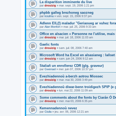
La disparition imminente du live
par
drouizig
»
mar. sept. 19, 2006 1:21 pm
phpbb galleg brezhoneg saozneg
par
koulma
»
ven. sept. 15, 2006 9:37 pm
Adlenn EIL(!) maladur "Geriaoueg ar vuhez fora
par
Alan Monfort
»
mar. juil. 25, 2006 9:33 am
Office en alsacien « Personne ne l'utilise, mais o
par
drouizig
»
mar. juil. 18, 2006 11:03 am
Gaelic fonts
par
drouizig
»
sam. juil. 08, 2006 7:40 am
Microsoft Word ha Excel en alsasianeg : lañset 
par
drouizig
»
sam. juin 24, 2006 9:12 am
Staliañ un enrollerez CDR (glg. graveur)
par
Gwenael
»
mer. juin 07, 2006 10:37 pm
Evezhiadennoù a-berzh aotrou Miossec
par
drouizig
»
mar. mai 30, 2006 3:49 pm
Evezhiadennoù diwar-benn troidigezh SPIP (e g
par
drouizig
»
lun. mai 22, 2006 11:09 am
Some comments about the fonts by Ciarán Ó D
par
drouizig
»
mer. mai 03, 2006 6:35 pm
Kemennadennoù nevez
par
Giulia
»
jeu. avr. 06, 2006 12:21 am