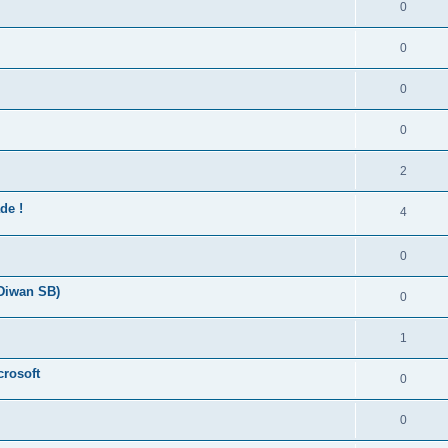
0
0
0
0
2
de !
4
0
 Diwan SB)
0
1
crosoft
0
0