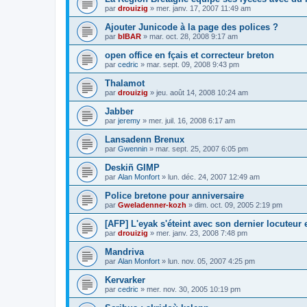
par
drouizig
»
mer. janv. 17, 2007 11:49 am
Ajouter Junicode à la page des polices ?
par
bIBAR
»
mar. oct. 28, 2008 9:17 am
open office en fçais et correcteur breton
par
cedric
»
mar. sept. 09, 2008 9:43 pm
Thalamot
par
drouizig
»
jeu. août 14, 2008 10:24 am
Jabber
par
jeremy
»
mer. juil. 16, 2008 6:17 am
Lansadenn Brenux
par
Gwennin
»
mar. sept. 25, 2007 6:05 pm
Deskiñ GIMP
par
Alan Monfort
»
lun. déc. 24, 2007 12:49 am
Police bretone pour anniversaire
par
Gweladenner-kozh
»
dim. oct. 09, 2005 2:19 pm
[AFP] L'eyak s'éteint avec son dernier locuteur
par
drouizig
»
mer. janv. 23, 2008 7:48 pm
Mandriva
par
Alan Monfort
»
lun. nov. 05, 2007 4:25 pm
Kervarker
par
cedric
»
mer. nov. 30, 2005 10:19 pm