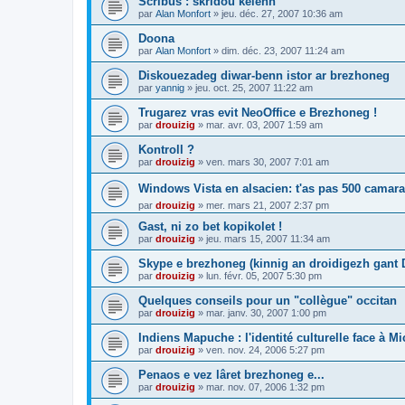
Scribus : skridoù kelenn
par
Alan Monfort
»
jeu. déc. 27, 2007 10:36 am
Doona
par
Alan Monfort
»
dim. déc. 23, 2007 11:24 am
Diskouezadeg diwar-benn istor ar brezhoneg
par
yannig
»
jeu. oct. 25, 2007 11:22 am
Trugarez vras evit NeoOffice e Brezhoneg !
par
drouizig
»
mar. avr. 03, 2007 1:59 am
Kontroll ?
par
drouizig
»
ven. mars 30, 2007 7:01 am
Windows Vista en alsacien: t'as pas 500 camara
par
drouizig
»
mer. mars 21, 2007 2:37 pm
Gast, ni zo bet kopikolet !
par
drouizig
»
jeu. mars 15, 2007 11:34 am
Skype e brezhoneg (kinnig an droidigezh gant
par
drouizig
»
lun. févr. 05, 2007 5:30 pm
Quelques conseils pour un "collègue" occitan
par
drouizig
»
mar. janv. 30, 2007 1:00 pm
Indiens Mapuche : l'identité culturelle face à Mi
par
drouizig
»
ven. nov. 24, 2006 5:27 pm
Penaos e vez lâret brezhoneg e...
par
drouizig
»
mar. nov. 07, 2006 1:32 pm