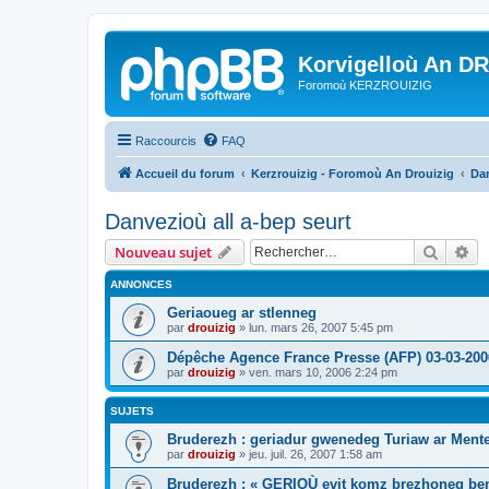
Korvigelloù An D
Foromoù KERZROUIZIG
Raccourcis
FAQ
Accueil du forum
Kerzrouizig - Foromoù An Drouizig
Dan
Danvezioù all a-bep seurt
Recher
Re
Nouveau sujet
ANNONCES
Geriaoueg ar stlenneg
par
drouizig
»
lun. mars 26, 2007 5:45 pm
Dépêche Agence France Presse (AFP) 03-03-200
par
drouizig
»
ven. mars 10, 2006 2:24 pm
SUJETS
Bruderezh : geriadur gwenedeg Turiaw ar Ment
par
drouizig
»
jeu. juil. 26, 2007 1:58 am
Bruderezh : « GERIOÙ evit komz brezhoneg be