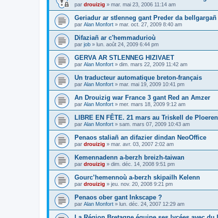
par
drouizig
»
mar. mai 23, 2006 11:14 am
Geriadur ar stlenneg gant Preder da bellgargañ
par
Alan Monfort
»
mar. oct. 27, 2009 8:40 am
Difaziañ ar c'hemmadurioù
par
job
»
lun. août 24, 2009 6:44 pm
GERVA AR STLENNEG HIZIVAET
par
Alan Monfort
»
dim. mars 22, 2009 11:42 am
Un traducteur automatique breton-français
par
Alan Monfort
»
mar. mai 19, 2009 10:41 pm
An Drouizig war France 3 gant Red an Amzer
par
Alan Monfort
»
mer. mars 18, 2009 9:12 am
LIBRE EN FÊTE. 21 mars au Triskell de Ploeren
par
Alan Monfort
»
sam. mars 07, 2009 10:43 am
Penaos staliañ an difazier dindan NeoOffice
par
drouizig
»
mar. avr. 03, 2007 2:02 am
Kemennadenn a-berzh breizh-taiwan
par
drouizig
»
dim. déc. 14, 2008 9:51 pm
Gourc’hemennoù a-berzh skipailh Kelenn
par
drouizig
»
jeu. nov. 20, 2008 9:21 pm
Penaos ober gant Inkscape ?
par
Alan Monfort
»
lun. déc. 24, 2007 12:29 am
La Région Bretagne équipe ses lycées avec du lo