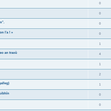
0
0
n".
0
n l'a ! »
0
1
eo an traoù
4
1
2
alleg)
1
uibhín
0
0