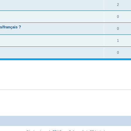
2
0
s/français ?
0
1
0