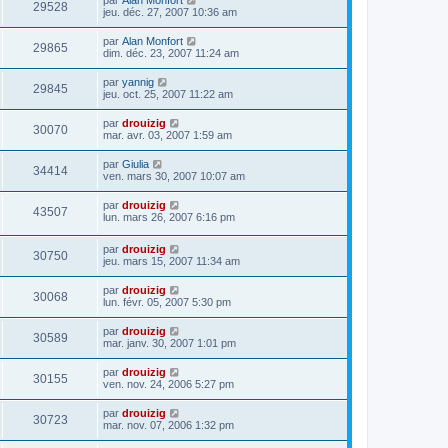
29528
jeu. déc. 27, 2007 10:36 am
par
Alan Monfort
29865
dim. déc. 23, 2007 11:24 am
par
yannig
29845
jeu. oct. 25, 2007 11:22 am
par
drouizig
30070
mar. avr. 03, 2007 1:59 am
par
Giulia
34414
ven. mars 30, 2007 10:07 am
par
drouizig
43507
lun. mars 26, 2007 6:16 pm
par
drouizig
30750
jeu. mars 15, 2007 11:34 am
par
drouizig
30068
lun. févr. 05, 2007 5:30 pm
par
drouizig
30589
mar. janv. 30, 2007 1:01 pm
par
drouizig
30155
ven. nov. 24, 2006 5:27 pm
par
drouizig
30723
mar. nov. 07, 2006 1:32 pm