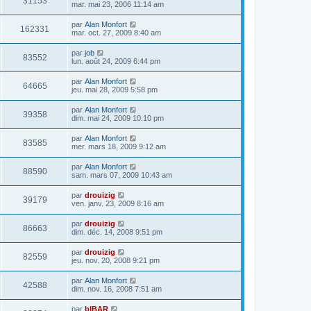
31153
mar. mai 23, 2006 11:14 am
par
Alan Monfort
162331
mar. oct. 27, 2009 8:40 am
par
job
83552
lun. août 24, 2009 6:44 pm
par
Alan Monfort
64665
jeu. mai 28, 2009 5:58 pm
par
Alan Monfort
39358
dim. mai 24, 2009 10:10 pm
par
Alan Monfort
83585
mer. mars 18, 2009 9:12 am
par
Alan Monfort
88590
sam. mars 07, 2009 10:43 am
par
drouizig
39179
ven. janv. 23, 2009 8:16 am
par
drouizig
86663
dim. déc. 14, 2008 9:51 pm
par
drouizig
82559
jeu. nov. 20, 2008 9:21 pm
par
Alan Monfort
42588
dim. nov. 16, 2008 7:51 am
par
bIBAR