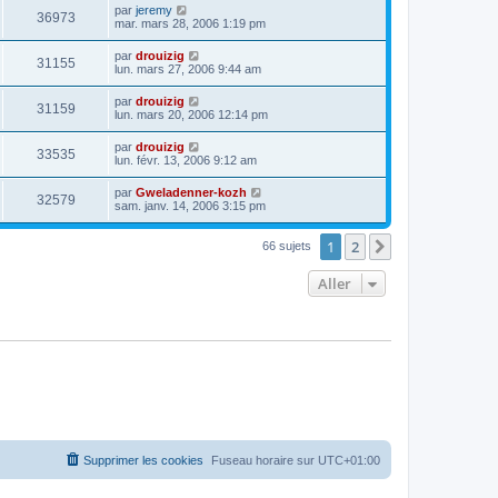
par
jeremy
36973
mar. mars 28, 2006 1:19 pm
par
drouizig
31155
lun. mars 27, 2006 9:44 am
par
drouizig
31159
lun. mars 20, 2006 12:14 pm
par
drouizig
33535
lun. févr. 13, 2006 9:12 am
par
Gweladenner-kozh
32579
sam. janv. 14, 2006 3:15 pm
1
2
Suivant
66 sujets
Aller
Supprimer les cookies
Fuseau horaire sur
UTC+01:00