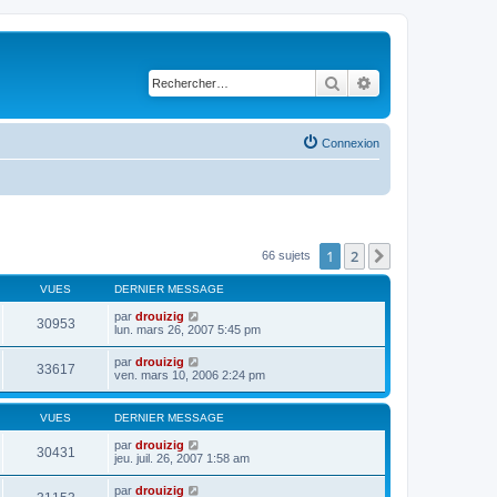
Rechercher
Recherche avancé
Connexion
1
2
Suivant
66 sujets
VUES
DERNIER MESSAGE
par
drouizig
30953
lun. mars 26, 2007 5:45 pm
par
drouizig
33617
ven. mars 10, 2006 2:24 pm
VUES
DERNIER MESSAGE
par
drouizig
30431
jeu. juil. 26, 2007 1:58 am
par
drouizig