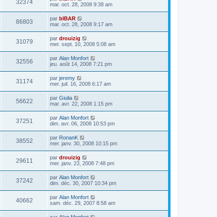
32374
mar. oct. 28, 2008 9:38 am
par
bIBAR
86803
mar. oct. 28, 2008 9:17 am
par
drouizig
31079
mer. sept. 10, 2008 5:08 am
par
Alan Monfort
32556
jeu. août 14, 2008 7:21 pm
par
jeremy
31174
mer. juil. 16, 2008 6:17 am
par
Giulia
56622
mar. avr. 22, 2008 1:15 pm
par
Alan Monfort
37251
dim. avr. 06, 2008 10:53 pm
par
RonanK
38552
mer. janv. 30, 2008 10:15 pm
par
drouizig
29611
mer. janv. 23, 2008 7:48 pm
par
Alan Monfort
37242
dim. déc. 30, 2007 10:34 pm
par
Alan Monfort
40662
sam. déc. 29, 2007 8:58 am
par
Alan Monfort