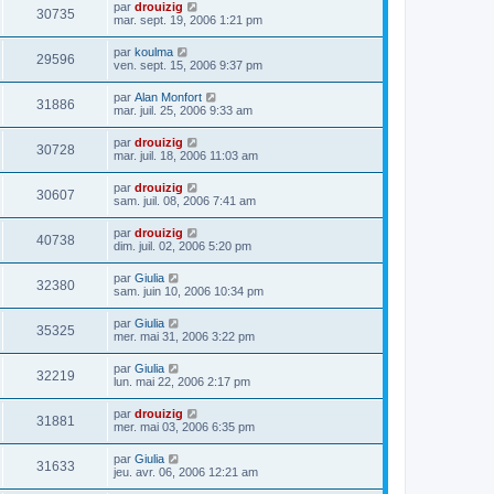
par
drouizig
30735
mar. sept. 19, 2006 1:21 pm
par
koulma
29596
ven. sept. 15, 2006 9:37 pm
par
Alan Monfort
31886
mar. juil. 25, 2006 9:33 am
par
drouizig
30728
mar. juil. 18, 2006 11:03 am
par
drouizig
30607
sam. juil. 08, 2006 7:41 am
par
drouizig
40738
dim. juil. 02, 2006 5:20 pm
par
Giulia
32380
sam. juin 10, 2006 10:34 pm
par
Giulia
35325
mer. mai 31, 2006 3:22 pm
par
Giulia
32219
lun. mai 22, 2006 2:17 pm
par
drouizig
31881
mer. mai 03, 2006 6:35 pm
par
Giulia
31633
jeu. avr. 06, 2006 12:21 am