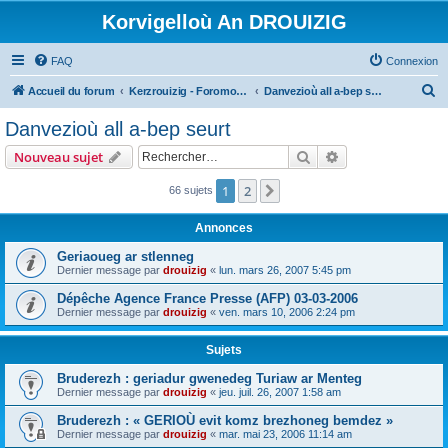
Korvigelloù An DROUIZIG
FAQ
Connexion
R
Accueil du forum
Kerzrouizig - Foromoù An Drouizig
Danvezioù all a-bep seurt
e
Danvezioù all a-bep seurt
c
Rechercher
Recherche avanc
Nouveau sujet
h
e
1
2
Suivant
66 sujets
r
Annonces
c
Geriaoueg ar stlenneg
h
Dernier message par
drouizig
«
lun. mars 26, 2007 5:45 pm
e
Dépêche Agence France Presse (AFP) 03-03-2006
r
Dernier message par
drouizig
«
ven. mars 10, 2006 2:24 pm
Sujets
Bruderezh : geriadur gwenedeg Turiaw ar Menteg
Dernier message par
drouizig
«
jeu. juil. 26, 2007 1:58 am
Bruderezh : « GERIOÙ evit komz brezhoneg bemdez »
Dernier message par
drouizig
«
mar. mai 23, 2006 11:14 am