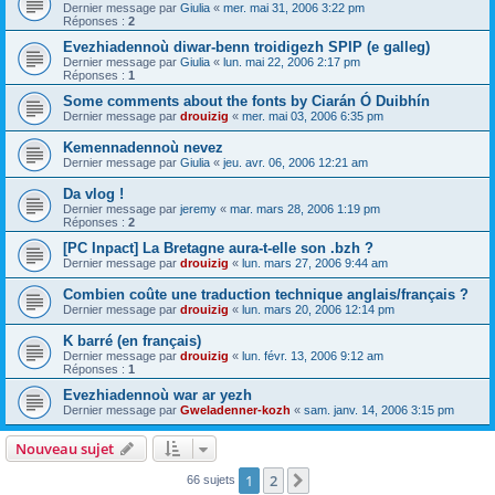
Dernier message par
Giulia
«
mer. mai 31, 2006 3:22 pm
Réponses :
2
Evezhiadennoù diwar-benn troidigezh SPIP (e galleg)
Dernier message par
Giulia
«
lun. mai 22, 2006 2:17 pm
Réponses :
1
Some comments about the fonts by Ciarán Ó Duibhín
Dernier message par
drouizig
«
mer. mai 03, 2006 6:35 pm
Kemennadennoù nevez
Dernier message par
Giulia
«
jeu. avr. 06, 2006 12:21 am
Da vlog !
Dernier message par
jeremy
«
mar. mars 28, 2006 1:19 pm
Réponses :
2
[PC Inpact] La Bretagne aura-t-elle son .bzh ?
Dernier message par
drouizig
«
lun. mars 27, 2006 9:44 am
Combien coûte une traduction technique anglais/français ?
Dernier message par
drouizig
«
lun. mars 20, 2006 12:14 pm
K barré (en français)
Dernier message par
drouizig
«
lun. févr. 13, 2006 9:12 am
Réponses :
1
Evezhiadennoù war ar yezh
Dernier message par
Gweladenner-kozh
«
sam. janv. 14, 2006 3:15 pm
Nouveau sujet
1
2
Suivant
66 sujets