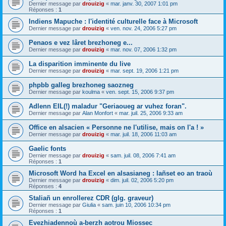
Dernier message par
drouizig
«
mar. janv. 30, 2007 1:01 pm
Réponses :
1
Indiens Mapuche : l'identité culturelle face à Microsoft
Dernier message par
drouizig
«
ven. nov. 24, 2006 5:27 pm
Penaos e vez lâret brezhoneg e...
Dernier message par
drouizig
«
mar. nov. 07, 2006 1:32 pm
La disparition imminente du live
Dernier message par
drouizig
«
mar. sept. 19, 2006 1:21 pm
phpbb galleg brezhoneg saozneg
Dernier message par
koulma
«
ven. sept. 15, 2006 9:37 pm
Adlenn EIL(!) maladur "Geriaoueg ar vuhez foran".
Dernier message par
Alan Monfort
«
mar. juil. 25, 2006 9:33 am
Office en alsacien « Personne ne l'utilise, mais on l'a ! »
Dernier message par
drouizig
«
mar. juil. 18, 2006 11:03 am
Gaelic fonts
Dernier message par
drouizig
«
sam. juil. 08, 2006 7:41 am
Réponses :
1
Microsoft Word ha Excel en alsasianeg : lañset eo an traoù
Dernier message par
drouizig
«
dim. juil. 02, 2006 5:20 pm
Réponses :
4
Staliañ un enrollerez CDR (glg. graveur)
Dernier message par
Giulia
«
sam. juin 10, 2006 10:34 pm
Réponses :
1
Evezhiadennoù a-berzh aotrou Miossec