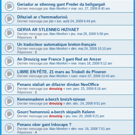
Geriadur ar stlenneg gant Preder da bellgargañ
Dernier message par
Alan Monfort
«
mar. oct. 27, 2009 8:40 am
Difaziañ ar c'hemmadurioù
Dernier message par
job
«
lun. août 24, 2009 6:44 pm
GERVA AR STLENNEG HIZIVAET
Dernier message par
Alan Monfort
«
jeu. mai 28, 2009 5:58 pm
Réponses :
6
Un traducteur automatique breton-français
Dernier message par
Alan Monfort
«
dim. mai 24, 2009 10:10 pm
Réponses :
2
An Drouizig war France 3 gant Red an Amzer
Dernier message par
Alan Monfort
«
mer. mars 18, 2009 9:12 am
LIBRE EN FÊTE. 21 mars au Triskell de Ploeren
Dernier message par
Alan Monfort
«
sam. mars 07, 2009 10:43 am
Penaos staliañ an difazier dindan NeoOffice
Dernier message par
drouizig
«
ven. janv. 23, 2009 8:16 am
Réponses :
2
Kemennadenn a-berzh breizh-taiwan
Dernier message par
drouizig
«
dim. déc. 14, 2008 9:51 pm
Gourc’hemennoù a-berzh skipailh Kelenn
Dernier message par
drouizig
«
jeu. nov. 20, 2008 9:21 pm
Penaos ober gant Inkscape ?
Dernier message par
Alan Monfort
«
dim. nov. 16, 2008 7:51 am
Réponses :
4