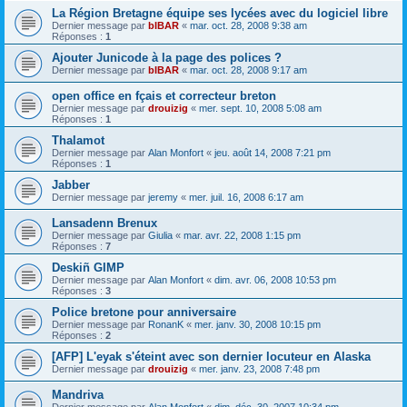
La Région Bretagne équipe ses lycées avec du logiciel libre
Dernier message par
bIBAR
«
mar. oct. 28, 2008 9:38 am
Réponses :
1
Ajouter Junicode à la page des polices ?
Dernier message par
bIBAR
«
mar. oct. 28, 2008 9:17 am
open office en fçais et correcteur breton
Dernier message par
drouizig
«
mer. sept. 10, 2008 5:08 am
Réponses :
1
Thalamot
Dernier message par
Alan Monfort
«
jeu. août 14, 2008 7:21 pm
Réponses :
1
Jabber
Dernier message par
jeremy
«
mer. juil. 16, 2008 6:17 am
Lansadenn Brenux
Dernier message par
Giulia
«
mar. avr. 22, 2008 1:15 pm
Réponses :
7
Deskiñ GIMP
Dernier message par
Alan Monfort
«
dim. avr. 06, 2008 10:53 pm
Réponses :
3
Police bretone pour anniversaire
Dernier message par
RonanK
«
mer. janv. 30, 2008 10:15 pm
Réponses :
2
[AFP] L'eyak s'éteint avec son dernier locuteur en Alaska
Dernier message par
drouizig
«
mer. janv. 23, 2008 7:48 pm
Mandriva