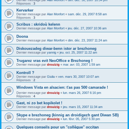
Dernier message par
Alan Monfort
«
dim. déc. 30, 2007 10:34 pm
Réponses :
3
Kervarker
Dernier message par
Alan Monfort
«
sam. déc. 29, 2007 8:58 am
Réponses :
3
Scribus : skridoù kelenn
Dernier message par
Alan Monfort
«
jeu. déc. 27, 2007 10:36 am
Doona
Dernier message par
Alan Monfort
«
dim. déc. 23, 2007 11:24 am
Diskouezadeg diwar-benn istor ar brezhoneg
Dernier message par
yannig
«
jeu. oct. 25, 2007 11:22 am
Trugarez vras evit NeoOffice e Brezhoneg !
Dernier message par
drouizig
«
mar. avr. 03, 2007 1:59 am
Kontroll ?
Dernier message par
Giulia
«
ven. mars 30, 2007 10:07 am
Réponses :
2
Windows Vista en alsacien: t'as pas 500 camarade !
Dernier message par
drouizig
«
lun. mars 26, 2007 6:16 pm
Réponses :
4
Gast, ni zo bet kopikolet !
Dernier message par
drouizig
«
jeu. mars 15, 2007 11:34 am
Skype e brezhoneg (kinnig an droidigezh gant Diwan SB)
Dernier message par
drouizig
«
lun. févr. 05, 2007 5:30 pm
Quelques conseils pour un "collègue" occitan