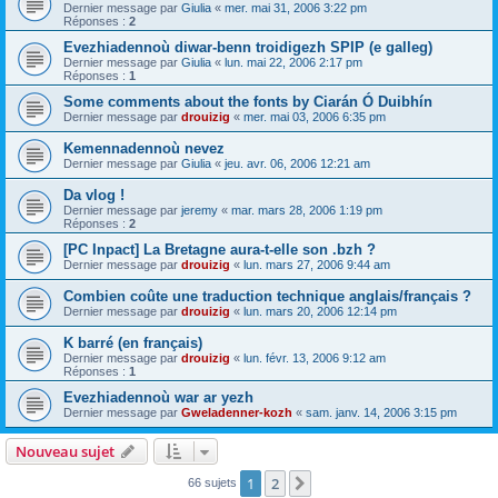
Dernier message par
Giulia
«
mer. mai 31, 2006 3:22 pm
Réponses :
2
Evezhiadennoù diwar-benn troidigezh SPIP (e galleg)
Dernier message par
Giulia
«
lun. mai 22, 2006 2:17 pm
Réponses :
1
Some comments about the fonts by Ciarán Ó Duibhín
Dernier message par
drouizig
«
mer. mai 03, 2006 6:35 pm
Kemennadennoù nevez
Dernier message par
Giulia
«
jeu. avr. 06, 2006 12:21 am
Da vlog !
Dernier message par
jeremy
«
mar. mars 28, 2006 1:19 pm
Réponses :
2
[PC Inpact] La Bretagne aura-t-elle son .bzh ?
Dernier message par
drouizig
«
lun. mars 27, 2006 9:44 am
Combien coûte une traduction technique anglais/français ?
Dernier message par
drouizig
«
lun. mars 20, 2006 12:14 pm
K barré (en français)
Dernier message par
drouizig
«
lun. févr. 13, 2006 9:12 am
Réponses :
1
Evezhiadennoù war ar yezh
Dernier message par
Gweladenner-kozh
«
sam. janv. 14, 2006 3:15 pm
Nouveau sujet
1
2
Suivant
66 sujets