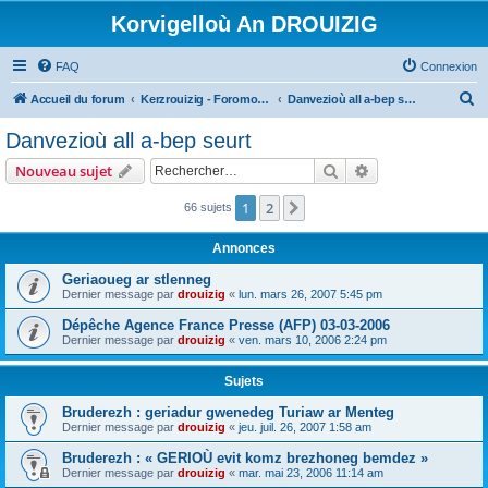
Korvigelloù An DROUIZIG
FAQ
Connexion
R
Accueil du forum
Kerzrouizig - Foromoù An Drouizig
Danvezioù all a-bep seurt
e
Danvezioù all a-bep seurt
c
Rechercher
Recherche avanc
Nouveau sujet
h
e
1
2
Suivant
66 sujets
r
Annonces
c
Geriaoueg ar stlenneg
h
Dernier message par
drouizig
«
lun. mars 26, 2007 5:45 pm
e
Dépêche Agence France Presse (AFP) 03-03-2006
r
Dernier message par
drouizig
«
ven. mars 10, 2006 2:24 pm
Sujets
Bruderezh : geriadur gwenedeg Turiaw ar Menteg
Dernier message par
drouizig
«
jeu. juil. 26, 2007 1:58 am
Bruderezh : « GERIOÙ evit komz brezhoneg bemdez »
Dernier message par
drouizig
«
mar. mai 23, 2006 11:14 am