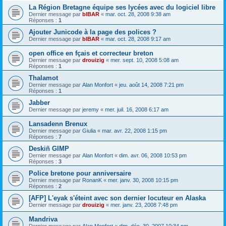
La Région Bretagne équipe ses lycées avec du logiciel libre
Dernier message par
bIBAR
«
mar. oct. 28, 2008 9:38 am
Réponses :
1
Ajouter Junicode à la page des polices ?
Dernier message par
bIBAR
«
mar. oct. 28, 2008 9:17 am
open office en fçais et correcteur breton
Dernier message par
drouizig
«
mer. sept. 10, 2008 5:08 am
Réponses :
1
Thalamot
Dernier message par
Alan Monfort
«
jeu. août 14, 2008 7:21 pm
Réponses :
1
Jabber
Dernier message par
jeremy
«
mer. juil. 16, 2008 6:17 am
Lansadenn Brenux
Dernier message par
Giulia
«
mar. avr. 22, 2008 1:15 pm
Réponses :
7
Deskiñ GIMP
Dernier message par
Alan Monfort
«
dim. avr. 06, 2008 10:53 pm
Réponses :
3
Police bretone pour anniversaire
Dernier message par
RonanK
«
mer. janv. 30, 2008 10:15 pm
Réponses :
2
[AFP] L'eyak s'éteint avec son dernier locuteur en Alaska
Dernier message par
drouizig
«
mer. janv. 23, 2008 7:48 pm
Mandriva