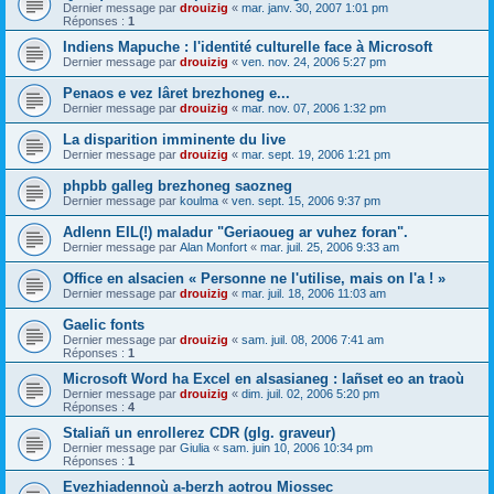
Dernier message par
drouizig
«
mar. janv. 30, 2007 1:01 pm
Réponses :
1
Indiens Mapuche : l'identité culturelle face à Microsoft
Dernier message par
drouizig
«
ven. nov. 24, 2006 5:27 pm
Penaos e vez lâret brezhoneg e...
Dernier message par
drouizig
«
mar. nov. 07, 2006 1:32 pm
La disparition imminente du live
Dernier message par
drouizig
«
mar. sept. 19, 2006 1:21 pm
phpbb galleg brezhoneg saozneg
Dernier message par
koulma
«
ven. sept. 15, 2006 9:37 pm
Adlenn EIL(!) maladur "Geriaoueg ar vuhez foran".
Dernier message par
Alan Monfort
«
mar. juil. 25, 2006 9:33 am
Office en alsacien « Personne ne l'utilise, mais on l'a ! »
Dernier message par
drouizig
«
mar. juil. 18, 2006 11:03 am
Gaelic fonts
Dernier message par
drouizig
«
sam. juil. 08, 2006 7:41 am
Réponses :
1
Microsoft Word ha Excel en alsasianeg : lañset eo an traoù
Dernier message par
drouizig
«
dim. juil. 02, 2006 5:20 pm
Réponses :
4
Staliañ un enrollerez CDR (glg. graveur)
Dernier message par
Giulia
«
sam. juin 10, 2006 10:34 pm
Réponses :
1
Evezhiadennoù a-berzh aotrou Miossec