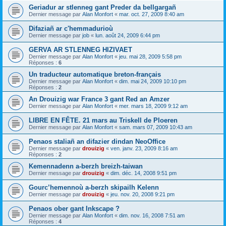
Geriadur ar stlenneg gant Preder da bellgargañ
Dernier message par
Alan Monfort
«
mar. oct. 27, 2009 8:40 am
Difaziañ ar c'hemmadurioù
Dernier message par
job
«
lun. août 24, 2009 6:44 pm
GERVA AR STLENNEG HIZIVAET
Dernier message par
Alan Monfort
«
jeu. mai 28, 2009 5:58 pm
Réponses :
6
Un traducteur automatique breton-français
Dernier message par
Alan Monfort
«
dim. mai 24, 2009 10:10 pm
Réponses :
2
An Drouizig war France 3 gant Red an Amzer
Dernier message par
Alan Monfort
«
mer. mars 18, 2009 9:12 am
LIBRE EN FÊTE. 21 mars au Triskell de Ploeren
Dernier message par
Alan Monfort
«
sam. mars 07, 2009 10:43 am
Penaos staliañ an difazier dindan NeoOffice
Dernier message par
drouizig
«
ven. janv. 23, 2009 8:16 am
Réponses :
2
Kemennadenn a-berzh breizh-taiwan
Dernier message par
drouizig
«
dim. déc. 14, 2008 9:51 pm
Gourc’hemennoù a-berzh skipailh Kelenn
Dernier message par
drouizig
«
jeu. nov. 20, 2008 9:21 pm
Penaos ober gant Inkscape ?
Dernier message par
Alan Monfort
«
dim. nov. 16, 2008 7:51 am
Réponses :
4