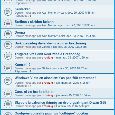
Dernier message par
Alan Monfort
«
dim. déc. 30, 2007 10:34 pm
Réponses :
3
Kervarker
Dernier message par
Alan Monfort
«
sam. déc. 29, 2007 8:58 am
Réponses :
3
Scribus : skridoù kelenn
Dernier message par
Alan Monfort
«
jeu. déc. 27, 2007 10:36 am
Doona
Dernier message par
Alan Monfort
«
dim. déc. 23, 2007 11:24 am
Diskouezadeg diwar-benn istor ar brezhoneg
Dernier message par
yannig
«
jeu. oct. 25, 2007 11:22 am
Trugarez vras evit NeoOffice e Brezhoneg !
Dernier message par
drouizig
«
mar. avr. 03, 2007 1:59 am
Kontroll ?
Dernier message par
Giulia
«
ven. mars 30, 2007 10:07 am
Réponses :
2
Windows Vista en alsacien: t'as pas 500 camarade !
Dernier message par
drouizig
«
lun. mars 26, 2007 6:16 pm
Réponses :
4
Gast, ni zo bet kopikolet !
Dernier message par
drouizig
«
jeu. mars 15, 2007 11:34 am
Skype e brezhoneg (kinnig an droidigezh gant Diwan SB)
Dernier message par
drouizig
«
lun. févr. 05, 2007 5:30 pm
Quelques conseils pour un "collègue" occitan