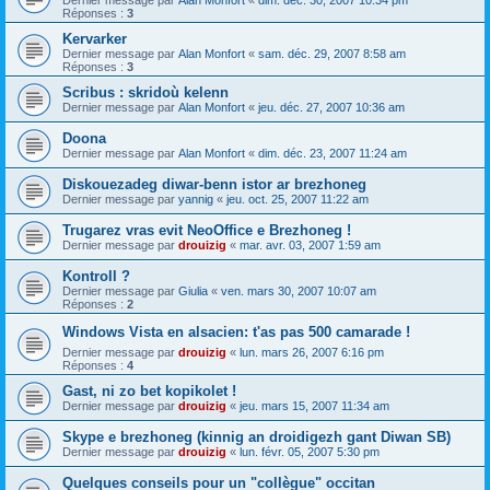
Dernier message par
Alan Monfort
«
dim. déc. 30, 2007 10:34 pm
Réponses :
3
Kervarker
Dernier message par
Alan Monfort
«
sam. déc. 29, 2007 8:58 am
Réponses :
3
Scribus : skridoù kelenn
Dernier message par
Alan Monfort
«
jeu. déc. 27, 2007 10:36 am
Doona
Dernier message par
Alan Monfort
«
dim. déc. 23, 2007 11:24 am
Diskouezadeg diwar-benn istor ar brezhoneg
Dernier message par
yannig
«
jeu. oct. 25, 2007 11:22 am
Trugarez vras evit NeoOffice e Brezhoneg !
Dernier message par
drouizig
«
mar. avr. 03, 2007 1:59 am
Kontroll ?
Dernier message par
Giulia
«
ven. mars 30, 2007 10:07 am
Réponses :
2
Windows Vista en alsacien: t'as pas 500 camarade !
Dernier message par
drouizig
«
lun. mars 26, 2007 6:16 pm
Réponses :
4
Gast, ni zo bet kopikolet !
Dernier message par
drouizig
«
jeu. mars 15, 2007 11:34 am
Skype e brezhoneg (kinnig an droidigezh gant Diwan SB)
Dernier message par
drouizig
«
lun. févr. 05, 2007 5:30 pm
Quelques conseils pour un "collègue" occitan