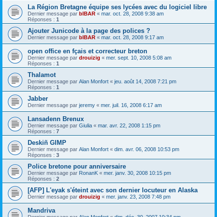
La Région Bretagne équipe ses lycées avec du logiciel libre
Dernier message par
bIBAR
«
mar. oct. 28, 2008 9:38 am
Réponses :
1
Ajouter Junicode à la page des polices ?
Dernier message par
bIBAR
«
mar. oct. 28, 2008 9:17 am
open office en fçais et correcteur breton
Dernier message par
drouizig
«
mer. sept. 10, 2008 5:08 am
Réponses :
1
Thalamot
Dernier message par
Alan Monfort
«
jeu. août 14, 2008 7:21 pm
Réponses :
1
Jabber
Dernier message par
jeremy
«
mer. juil. 16, 2008 6:17 am
Lansadenn Brenux
Dernier message par
Giulia
«
mar. avr. 22, 2008 1:15 pm
Réponses :
7
Deskiñ GIMP
Dernier message par
Alan Monfort
«
dim. avr. 06, 2008 10:53 pm
Réponses :
3
Police bretone pour anniversaire
Dernier message par
RonanK
«
mer. janv. 30, 2008 10:15 pm
Réponses :
2
[AFP] L'eyak s'éteint avec son dernier locuteur en Alaska
Dernier message par
drouizig
«
mer. janv. 23, 2008 7:48 pm
Mandriva