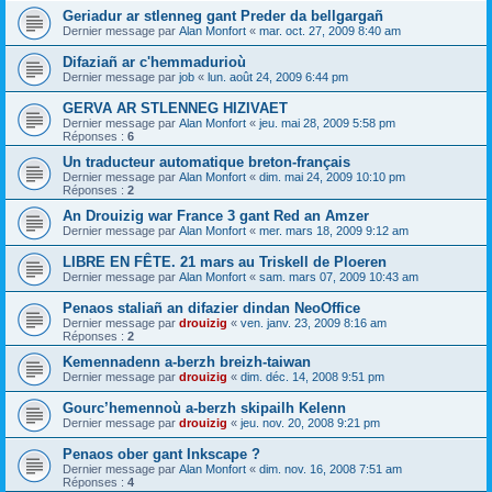
Geriadur ar stlenneg gant Preder da bellgargañ
Dernier message par
Alan Monfort
«
mar. oct. 27, 2009 8:40 am
Difaziañ ar c'hemmadurioù
Dernier message par
job
«
lun. août 24, 2009 6:44 pm
GERVA AR STLENNEG HIZIVAET
Dernier message par
Alan Monfort
«
jeu. mai 28, 2009 5:58 pm
Réponses :
6
Un traducteur automatique breton-français
Dernier message par
Alan Monfort
«
dim. mai 24, 2009 10:10 pm
Réponses :
2
An Drouizig war France 3 gant Red an Amzer
Dernier message par
Alan Monfort
«
mer. mars 18, 2009 9:12 am
LIBRE EN FÊTE. 21 mars au Triskell de Ploeren
Dernier message par
Alan Monfort
«
sam. mars 07, 2009 10:43 am
Penaos staliañ an difazier dindan NeoOffice
Dernier message par
drouizig
«
ven. janv. 23, 2009 8:16 am
Réponses :
2
Kemennadenn a-berzh breizh-taiwan
Dernier message par
drouizig
«
dim. déc. 14, 2008 9:51 pm
Gourc’hemennoù a-berzh skipailh Kelenn
Dernier message par
drouizig
«
jeu. nov. 20, 2008 9:21 pm
Penaos ober gant Inkscape ?
Dernier message par
Alan Monfort
«
dim. nov. 16, 2008 7:51 am
Réponses :
4