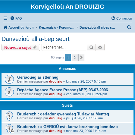
Korvigelloù An DROUIZIG
FAQ
Connexion
R
Accueil du forum
Kerzrouizig - Foromoù An Drouizig
Danvezioù all a-bep seurt
e
Danvezioù all a-bep seurt
c
Rechercher
Recherche avanc
Nouveau sujet
h
e
1
2
Suivant
66 sujets
r
Annonces
c
Geriaoueg ar stlenneg
h
Dernier message par
drouizig
«
lun. mars 26, 2007 5:45 pm
e
Dépêche Agence France Presse (AFP) 03-03-2006
r
Dernier message par
drouizig
«
ven. mars 10, 2006 2:24 pm
Sujets
Bruderezh : geriadur gwenedeg Turiaw ar Menteg
Dernier message par
drouizig
«
jeu. juil. 26, 2007 1:58 am
Bruderezh : « GERIOÙ evit komz brezhoneg bemdez »
Dernier message par
drouizig
«
mar. mai 23, 2006 11:14 am