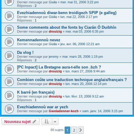
Dernier message par
Giulia
«
mer. mai 31, 2006 3:22 pm
Réponses :
2
Evezhiadennoù diwar-benn troidigezh SPIP (e galleg)
Dernier message par
Giulia
«
lun. mai 22, 2006 2:17 pm
Réponses :
1
Some comments about the fonts by Ciarán Ó Duibhín
Dernier message par
drouizig
«
mer. mai 03, 2006 6:35 pm
Kemennadennoù nevez
Dernier message par
Giulia
«
jeu. avr. 06, 2006 12:21 am
Da vlog !
Dernier message par
jeremy
«
mar. mars 28, 2006 1:19 pm
Réponses :
2
[PC Inpact] La Bretagne aura-t-elle son .bzh ?
Dernier message par
drouizig
«
lun. mars 27, 2006 9:44 am
Combien coûte une traduction technique anglais/français ?
Dernier message par
drouizig
«
lun. mars 20, 2006 12:14 pm
K barré (en français)
Dernier message par
drouizig
«
lun. févr. 13, 2006 9:12 am
Réponses :
1
Evezhiadennoù war ar yezh
Dernier message par
Gweladenner-kozh
«
sam. janv. 14, 2006 3:15 pm
Nouveau sujet
1
2
Suivant
66 sujets