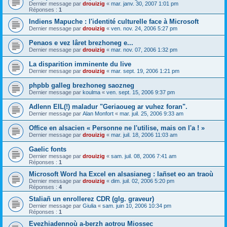
Dernier message par
drouizig
«
mar. janv. 30, 2007 1:01 pm
Réponses :
1
Indiens Mapuche : l'identité culturelle face à Microsoft
Dernier message par
drouizig
«
ven. nov. 24, 2006 5:27 pm
Penaos e vez lâret brezhoneg e...
Dernier message par
drouizig
«
mar. nov. 07, 2006 1:32 pm
La disparition imminente du live
Dernier message par
drouizig
«
mar. sept. 19, 2006 1:21 pm
phpbb galleg brezhoneg saozneg
Dernier message par
koulma
«
ven. sept. 15, 2006 9:37 pm
Adlenn EIL(!) maladur "Geriaoueg ar vuhez foran".
Dernier message par
Alan Monfort
«
mar. juil. 25, 2006 9:33 am
Office en alsacien « Personne ne l'utilise, mais on l'a ! »
Dernier message par
drouizig
«
mar. juil. 18, 2006 11:03 am
Gaelic fonts
Dernier message par
drouizig
«
sam. juil. 08, 2006 7:41 am
Réponses :
1
Microsoft Word ha Excel en alsasianeg : lañset eo an traoù
Dernier message par
drouizig
«
dim. juil. 02, 2006 5:20 pm
Réponses :
4
Staliañ un enrollerez CDR (glg. graveur)
Dernier message par
Giulia
«
sam. juin 10, 2006 10:34 pm
Réponses :
1
Evezhiadennoù a-berzh aotrou Miossec