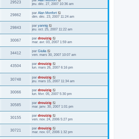
29523
jeu. déc. 27, 2007 10:36 am
par
Alan Monfort
29862
dim. déc. 23, 2007 11:24 am
par
yannig
29843
jeu. oct. 25, 2007 11:22 am
par
drouizig
30067
mar. avr. 03, 2007 1:59 am
par
Giulia
34412
ven. mars 30, 2007 10:07 am
par
drouizig
43504
lun. mars 26, 2007 6:16 pm
par
drouizig
30748
jeu. mars 15, 2007 11:34 am
par
drouizig
30066
lun. févr. 05, 2007 5:30 pm
par
drouizig
30585
mar. janv. 30, 2007 1:01 pm
par
drouizig
30155
ven. nov. 24, 2006 5:27 pm
par
drouizig
30721
mar. nov. 07, 2006 1:32 pm