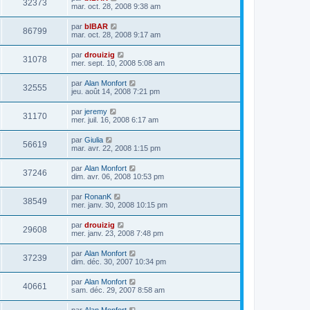
32373
mar. oct. 28, 2008 9:38 am
par
bIBAR
86799
mar. oct. 28, 2008 9:17 am
par
drouizig
31078
mer. sept. 10, 2008 5:08 am
par
Alan Monfort
32555
jeu. août 14, 2008 7:21 pm
par
jeremy
31170
mer. juil. 16, 2008 6:17 am
par
Giulia
56619
mar. avr. 22, 2008 1:15 pm
par
Alan Monfort
37246
dim. avr. 06, 2008 10:53 pm
par
RonanK
38549
mer. janv. 30, 2008 10:15 pm
par
drouizig
29608
mer. janv. 23, 2008 7:48 pm
par
Alan Monfort
37239
dim. déc. 30, 2007 10:34 pm
par
Alan Monfort
40661
sam. déc. 29, 2007 8:58 am
par
Alan Monfort