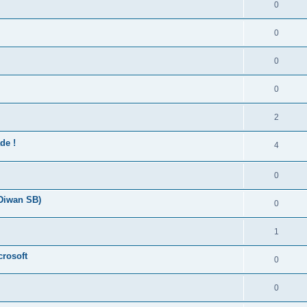
0
0
0
0
2
de !
4
0
 Diwan SB)
0
1
crosoft
0
0