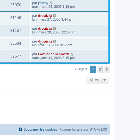
par
jeremy
36970
mar. mars 28, 2006 1:19 pm
par
drouizig
31149
lun. mars 27, 2006 9:44 am
par
drouizig
31157
lun. mars 20, 2006 12:14 pm
par
drouizig
33534
lun. févr. 13, 2006 9:12 am
par
Gweladenner-kozh
32577
sam. janv. 14, 2006 3:15 pm
1
2
Suivant
66 sujets
Aller
Supprimer les cookies
Fuseau horaire sur
UTC+01:00