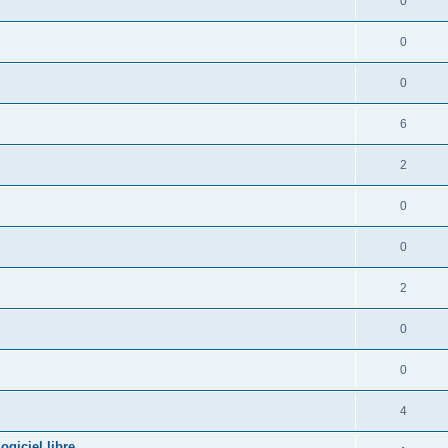
0
0
0
6
2
0
0
2
0
0
4
giciel libre