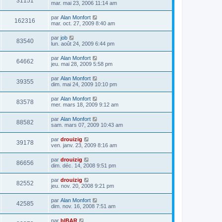
31151
mar. mai 23, 2006 11:14 am
par
Alan Monfort
162316
mar. oct. 27, 2009 8:40 am
par
job
83540
lun. août 24, 2009 6:44 pm
par
Alan Monfort
64662
jeu. mai 28, 2009 5:58 pm
par
Alan Monfort
39355
dim. mai 24, 2009 10:10 pm
par
Alan Monfort
83578
mer. mars 18, 2009 9:12 am
par
Alan Monfort
88582
sam. mars 07, 2009 10:43 am
par
drouizig
39178
ven. janv. 23, 2009 8:16 am
par
drouizig
86656
dim. déc. 14, 2008 9:51 pm
par
drouizig
82552
jeu. nov. 20, 2008 9:21 pm
par
Alan Monfort
42585
dim. nov. 16, 2008 7:51 am
par
bIBAR