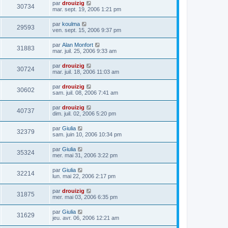
par
drouizig
30734
mar. sept. 19, 2006 1:21 pm
par
koulma
29593
ven. sept. 15, 2006 9:37 pm
par
Alan Monfort
31883
mar. juil. 25, 2006 9:33 am
par
drouizig
30724
mar. juil. 18, 2006 11:03 am
par
drouizig
30602
sam. juil. 08, 2006 7:41 am
par
drouizig
40737
dim. juil. 02, 2006 5:20 pm
par
Giulia
32379
sam. juin 10, 2006 10:34 pm
par
Giulia
35324
mer. mai 31, 2006 3:22 pm
par
Giulia
32214
lun. mai 22, 2006 2:17 pm
par
drouizig
31875
mer. mai 03, 2006 6:35 pm
par
Giulia
31629
jeu. avr. 06, 2006 12:21 am