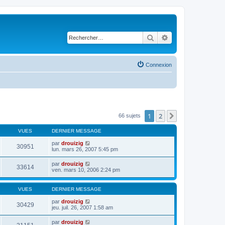
Rechercher
Recherche avancé
Connexion
1
2
Suivant
66 sujets
VUES
DERNIER MESSAGE
par
drouizig
30951
lun. mars 26, 2007 5:45 pm
par
drouizig
33614
ven. mars 10, 2006 2:24 pm
VUES
DERNIER MESSAGE
par
drouizig
30429
jeu. juil. 26, 2007 1:58 am
par
drouizig