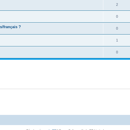
2
0
s/français ?
0
1
0