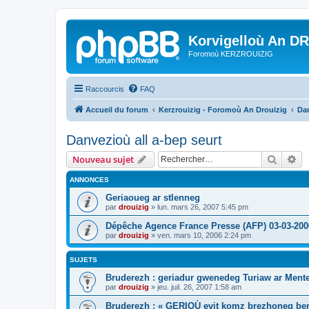
Korvigelloù An D
Foromoù KERZROUIZIG
Raccourcis
FAQ
Accueil du forum
Kerzrouizig - Foromoù An Drouizig
Dan
Danvezioù all a-bep seurt
Recher
Re
Nouveau sujet
ANNONCES
Geriaoueg ar stlenneg
par
drouizig
»
lun. mars 26, 2007 5:45 pm
Dépêche Agence France Presse (AFP) 03-03-200
par
drouizig
»
ven. mars 10, 2006 2:24 pm
SUJETS
Bruderezh : geriadur gwenedeg Turiaw ar Ment
par
drouizig
»
jeu. juil. 26, 2007 1:58 am
Bruderezh : « GERIOÙ evit komz brezhoneg be