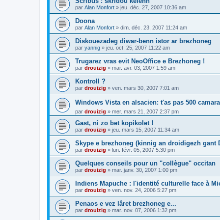
Scribus : skridoù kelenn
par
Alan Monfort
»
jeu. déc. 27, 2007 10:36 am
Doona
par
Alan Monfort
»
dim. déc. 23, 2007 11:24 am
Diskouezadeg diwar-benn istor ar brezhoneg
par
yannig
»
jeu. oct. 25, 2007 11:22 am
Trugarez vras evit NeoOffice e Brezhoneg !
par
drouizig
»
mar. avr. 03, 2007 1:59 am
Kontroll ?
par
drouizig
»
ven. mars 30, 2007 7:01 am
Windows Vista en alsacien: t'as pas 500 camara
par
drouizig
»
mer. mars 21, 2007 2:37 pm
Gast, ni zo bet kopikolet !
par
drouizig
»
jeu. mars 15, 2007 11:34 am
Skype e brezhoneg (kinnig an droidigezh gant
par
drouizig
»
lun. févr. 05, 2007 5:30 pm
Quelques conseils pour un "collègue" occitan
par
drouizig
»
mar. janv. 30, 2007 1:00 pm
Indiens Mapuche : l'identité culturelle face à Mi
par
drouizig
»
ven. nov. 24, 2006 5:27 pm
Penaos e vez lâret brezhoneg e...
par
drouizig
»
mar. nov. 07, 2006 1:32 pm