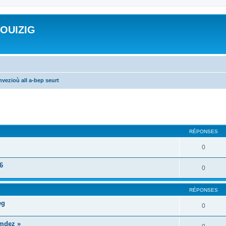
ROUIZIG
vezioù all a-bep seurt
cher
cherche avancée
RÉPONSES
0
6
0
RÉPONSES
eg
0
mdez »