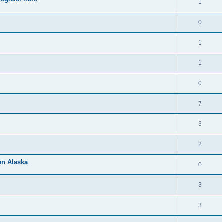
1
0
1
1
0
7
3
2
 en Alaska
0
3
3