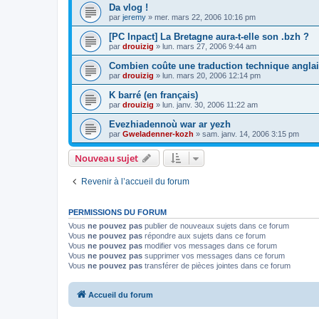
Da vlog !
par
jeremy
»
mer. mars 22, 2006 10:16 pm
[PC Inpact] La Bretagne aura-t-elle son .bzh ?
par
drouizig
»
lun. mars 27, 2006 9:44 am
Combien coûte une traduction technique anglai
par
drouizig
»
lun. mars 20, 2006 12:14 pm
K barré (en français)
par
drouizig
»
lun. janv. 30, 2006 11:22 am
Evezhiadennoù war ar yezh
par
Gweladenner-kozh
»
sam. janv. 14, 2006 3:15 pm
Nouveau sujet
Revenir à l’accueil du forum
PERMISSIONS DU FORUM
Vous
ne pouvez pas
publier de nouveaux sujets dans ce forum
Vous
ne pouvez pas
répondre aux sujets dans ce forum
Vous
ne pouvez pas
modifier vos messages dans ce forum
Vous
ne pouvez pas
supprimer vos messages dans ce forum
Vous
ne pouvez pas
transférer de pièces jointes dans ce forum
Accueil du forum