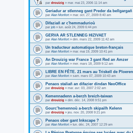
par
drouizig
»
mar. mai 23, 2006 11:14 am
Geriadur ar stlenneg gant Preder da bellgargañ
par
Alan Monfort
»
mar. oct. 27, 2009 8:40 am
Difaziañ ar c'hemmadurioù
par
job
»
lun. août 24, 2009 6:44 pm
GERVA AR STLENNEG HIZIVAET
par
Alan Monfort
»
dim. mars 22, 2009 11:42 am
Un traducteur automatique breton-français
par
Alan Monfort
»
mar. mai 19, 2009 10:41 pm
An Drouizig war France 3 gant Red an Amzer
par
Alan Monfort
»
mer. mars 18, 2009 9:12 am
LIBRE EN FÊTE. 21 mars au Triskell de Ploeren
par
Alan Monfort
»
sam. mars 07, 2009 10:43 am
Penaos staliañ an difazier dindan NeoOffice
par
drouizig
»
mar. avr. 03, 2007 2:02 am
Kemennadenn a-berzh breizh-taiwan
par
drouizig
»
dim. déc. 14, 2008 9:51 pm
Gourc’hemennoù a-berzh skipailh Kelenn
par
drouizig
»
jeu. nov. 20, 2008 9:21 pm
Penaos ober gant Inkscape ?
par
Alan Monfort
»
lun. déc. 24, 2007 12:29 am
La Région Bretagne équipe ses lycées avec du lo