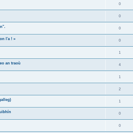
0
0
n".
0
n l'a ! »
0
1
eo an traoù
4
1
2
alleg)
1
uibhín
0
0