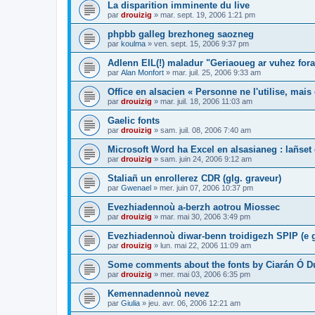
La disparition imminente du live
par
drouizig
»
mar. sept. 19, 2006 1:21 pm
phpbb galleg brezhoneg saozneg
par
koulma
»
ven. sept. 15, 2006 9:37 pm
Adlenn EIL(!) maladur "Geriaoueg ar vuhez fora
par
Alan Monfort
»
mar. juil. 25, 2006 9:33 am
Office en alsacien « Personne ne l'utilise, mais o
par
drouizig
»
mar. juil. 18, 2006 11:03 am
Gaelic fonts
par
drouizig
»
sam. juil. 08, 2006 7:40 am
Microsoft Word ha Excel en alsasianeg : lañset 
par
drouizig
»
sam. juin 24, 2006 9:12 am
Staliañ un enrollerez CDR (glg. graveur)
par
Gwenael
»
mer. juin 07, 2006 10:37 pm
Evezhiadennoù a-berzh aotrou Miossec
par
drouizig
»
mar. mai 30, 2006 3:49 pm
Evezhiadennoù diwar-benn troidigezh SPIP (e g
par
drouizig
»
lun. mai 22, 2006 11:09 am
Some comments about the fonts by Ciarán Ó D
par
drouizig
»
mer. mai 03, 2006 6:35 pm
Kemennadennoù nevez
par
Giulia
»
jeu. avr. 06, 2006 12:21 am