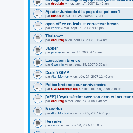
par
drouizig
»
mer. janv. 17, 2007 11:49 am
Ajouter Junicode à la page des polices ?
par
bIBAR
»
mar. oct. 28, 2008 9:17 am
open office en fçais et correcteur breton
par
cedric
»
mar. sept. 09, 2008 9:43 pm
Thalamot
par
drouizig
»
jeu. août 14, 2008 10:24 am
Jabber
par
jeremy
»
mer. juil. 16, 2008 6:17 am
Lansadenn Brenux
par
Gwennin
»
mar. sept. 25, 2007 6:05 pm
Deskiñ GIMP
par
Alan Monfort
»
lun. déc. 24, 2007 12:49 am
Police bretone pour anniversaire
par
Gweladenner-kozh
»
dim. oct. 09, 2005 2:19 pm
[AFP] L'eyak s'éteint avec son dernier locuteur
par
drouizig
»
mer. janv. 23, 2008 7:48 pm
Mandriva
par
Alan Monfort
»
lun. nov. 05, 2007 4:25 pm
Kervarker
par
cedric
»
mer. nov. 30, 2005 10:19 pm