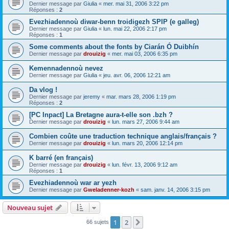
Dernier message par
Giulia
«
mer. mai 31, 2006 3:22 pm
Réponses :
2
Evezhiadennoù diwar-benn troidigezh SPIP (e galleg)
Dernier message par
Giulia
«
lun. mai 22, 2006 2:17 pm
Réponses :
1
Some comments about the fonts by Ciarán Ó Duibhín
Dernier message par
drouizig
«
mer. mai 03, 2006 6:35 pm
Kemennadennoù nevez
Dernier message par
Giulia
«
jeu. avr. 06, 2006 12:21 am
Da vlog !
Dernier message par
jeremy
«
mar. mars 28, 2006 1:19 pm
Réponses :
2
[PC Inpact] La Bretagne aura-t-elle son .bzh ?
Dernier message par
drouizig
«
lun. mars 27, 2006 9:44 am
Combien coûte une traduction technique anglais/français ?
Dernier message par
drouizig
«
lun. mars 20, 2006 12:14 pm
K barré (en français)
Dernier message par
drouizig
«
lun. févr. 13, 2006 9:12 am
Réponses :
1
Evezhiadennoù war ar yezh
Dernier message par
Gweladenner-kozh
«
sam. janv. 14, 2006 3:15 pm
Nouveau sujet
1
2
Suivant
66 sujets