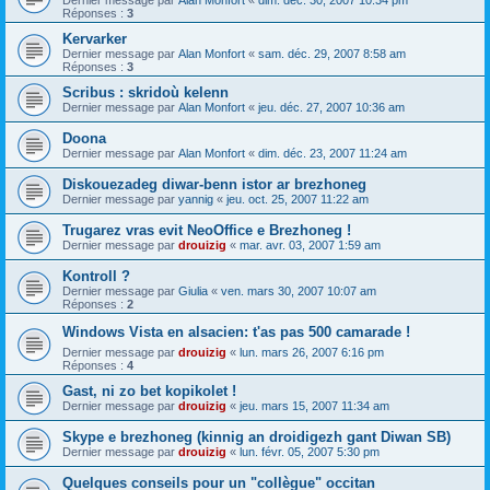
Dernier message par
Alan Monfort
«
dim. déc. 30, 2007 10:34 pm
Réponses :
3
Kervarker
Dernier message par
Alan Monfort
«
sam. déc. 29, 2007 8:58 am
Réponses :
3
Scribus : skridoù kelenn
Dernier message par
Alan Monfort
«
jeu. déc. 27, 2007 10:36 am
Doona
Dernier message par
Alan Monfort
«
dim. déc. 23, 2007 11:24 am
Diskouezadeg diwar-benn istor ar brezhoneg
Dernier message par
yannig
«
jeu. oct. 25, 2007 11:22 am
Trugarez vras evit NeoOffice e Brezhoneg !
Dernier message par
drouizig
«
mar. avr. 03, 2007 1:59 am
Kontroll ?
Dernier message par
Giulia
«
ven. mars 30, 2007 10:07 am
Réponses :
2
Windows Vista en alsacien: t'as pas 500 camarade !
Dernier message par
drouizig
«
lun. mars 26, 2007 6:16 pm
Réponses :
4
Gast, ni zo bet kopikolet !
Dernier message par
drouizig
«
jeu. mars 15, 2007 11:34 am
Skype e brezhoneg (kinnig an droidigezh gant Diwan SB)
Dernier message par
drouizig
«
lun. févr. 05, 2007 5:30 pm
Quelques conseils pour un "collègue" occitan