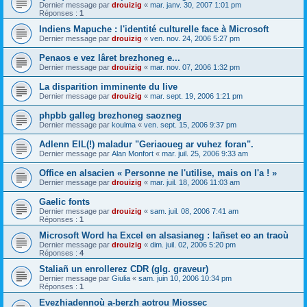
Dernier message par
drouizig
«
mar. janv. 30, 2007 1:01 pm
Réponses :
1
Indiens Mapuche : l'identité culturelle face à Microsoft
Dernier message par
drouizig
«
ven. nov. 24, 2006 5:27 pm
Penaos e vez lâret brezhoneg e...
Dernier message par
drouizig
«
mar. nov. 07, 2006 1:32 pm
La disparition imminente du live
Dernier message par
drouizig
«
mar. sept. 19, 2006 1:21 pm
phpbb galleg brezhoneg saozneg
Dernier message par
koulma
«
ven. sept. 15, 2006 9:37 pm
Adlenn EIL(!) maladur "Geriaoueg ar vuhez foran".
Dernier message par
Alan Monfort
«
mar. juil. 25, 2006 9:33 am
Office en alsacien « Personne ne l'utilise, mais on l'a ! »
Dernier message par
drouizig
«
mar. juil. 18, 2006 11:03 am
Gaelic fonts
Dernier message par
drouizig
«
sam. juil. 08, 2006 7:41 am
Réponses :
1
Microsoft Word ha Excel en alsasianeg : lañset eo an traoù
Dernier message par
drouizig
«
dim. juil. 02, 2006 5:20 pm
Réponses :
4
Staliañ un enrollerez CDR (glg. graveur)
Dernier message par
Giulia
«
sam. juin 10, 2006 10:34 pm
Réponses :
1
Evezhiadennoù a-berzh aotrou Miossec