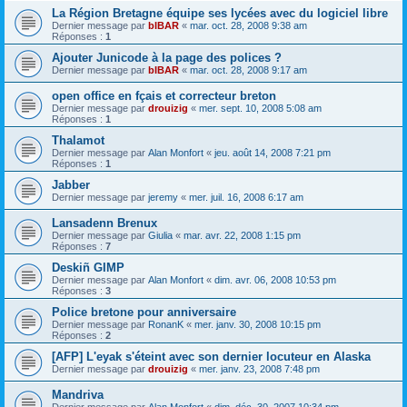
La Région Bretagne équipe ses lycées avec du logiciel libre
Dernier message par
bIBAR
«
mar. oct. 28, 2008 9:38 am
Réponses :
1
Ajouter Junicode à la page des polices ?
Dernier message par
bIBAR
«
mar. oct. 28, 2008 9:17 am
open office en fçais et correcteur breton
Dernier message par
drouizig
«
mer. sept. 10, 2008 5:08 am
Réponses :
1
Thalamot
Dernier message par
Alan Monfort
«
jeu. août 14, 2008 7:21 pm
Réponses :
1
Jabber
Dernier message par
jeremy
«
mer. juil. 16, 2008 6:17 am
Lansadenn Brenux
Dernier message par
Giulia
«
mar. avr. 22, 2008 1:15 pm
Réponses :
7
Deskiñ GIMP
Dernier message par
Alan Monfort
«
dim. avr. 06, 2008 10:53 pm
Réponses :
3
Police bretone pour anniversaire
Dernier message par
RonanK
«
mer. janv. 30, 2008 10:15 pm
Réponses :
2
[AFP] L'eyak s'éteint avec son dernier locuteur en Alaska
Dernier message par
drouizig
«
mer. janv. 23, 2008 7:48 pm
Mandriva