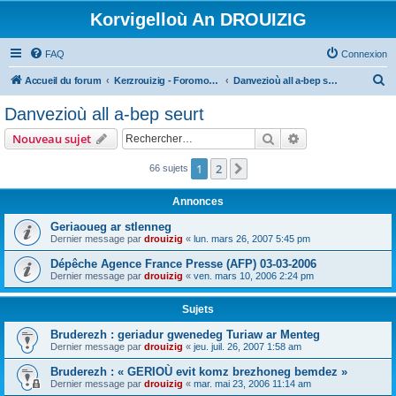
Korvigelloù An DROUIZIG
FAQ
Connexion
R
Accueil du forum
Kerzrouizig - Foromoù An Drouizig
Danvezioù all a-bep seurt
e
Danvezioù all a-bep seurt
c
Rechercher
Recherche avanc
Nouveau sujet
h
e
1
2
Suivant
66 sujets
r
Annonces
c
Geriaoueg ar stlenneg
h
Dernier message par
drouizig
«
lun. mars 26, 2007 5:45 pm
e
Dépêche Agence France Presse (AFP) 03-03-2006
r
Dernier message par
drouizig
«
ven. mars 10, 2006 2:24 pm
Sujets
Bruderezh : geriadur gwenedeg Turiaw ar Menteg
Dernier message par
drouizig
«
jeu. juil. 26, 2007 1:58 am
Bruderezh : « GERIOÙ evit komz brezhoneg bemdez »
Dernier message par
drouizig
«
mar. mai 23, 2006 11:14 am