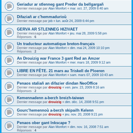
Geriadur ar stlenneg gant Preder da bellgargañ
Dernier message par
Alan Monfort
«
mar. oct. 27, 2009 8:40 am
Difaziañ ar c'hemmadurioù
Dernier message par
job
«
lun. août 24, 2009 6:44 pm
GERVA AR STLENNEG HIZIVAET
Dernier message par
Alan Monfort
«
jeu. mai 28, 2009 5:58 pm
Réponses :
6
Un traducteur automatique breton-français
Dernier message par
Alan Monfort
«
dim. mai 24, 2009 10:10 pm
Réponses :
2
An Drouizig war France 3 gant Red an Amzer
Dernier message par
Alan Monfort
«
mer. mars 18, 2009 9:12 am
LIBRE EN FÊTE. 21 mars au Triskell de Ploeren
Dernier message par
Alan Monfort
«
sam. mars 07, 2009 10:43 am
Penaos staliañ an difazier dindan NeoOffice
Dernier message par
drouizig
«
ven. janv. 23, 2009 8:16 am
Réponses :
2
Kemennadenn a-berzh breizh-taiwan
Dernier message par
drouizig
«
dim. déc. 14, 2008 9:51 pm
Gourc’hemennoù a-berzh skipailh Kelenn
Dernier message par
drouizig
«
jeu. nov. 20, 2008 9:21 pm
Penaos ober gant Inkscape ?
Dernier message par
Alan Monfort
«
dim. nov. 16, 2008 7:51 am
Réponses :
4