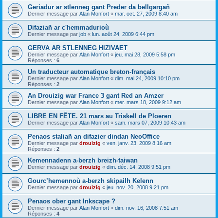
Geriadur ar stlenneg gant Preder da bellgargañ
Dernier message par
Alan Monfort
«
mar. oct. 27, 2009 8:40 am
Difaziañ ar c'hemmadurioù
Dernier message par
job
«
lun. août 24, 2009 6:44 pm
GERVA AR STLENNEG HIZIVAET
Dernier message par
Alan Monfort
«
jeu. mai 28, 2009 5:58 pm
Réponses :
6
Un traducteur automatique breton-français
Dernier message par
Alan Monfort
«
dim. mai 24, 2009 10:10 pm
Réponses :
2
An Drouizig war France 3 gant Red an Amzer
Dernier message par
Alan Monfort
«
mer. mars 18, 2009 9:12 am
LIBRE EN FÊTE. 21 mars au Triskell de Ploeren
Dernier message par
Alan Monfort
«
sam. mars 07, 2009 10:43 am
Penaos staliañ an difazier dindan NeoOffice
Dernier message par
drouizig
«
ven. janv. 23, 2009 8:16 am
Réponses :
2
Kemennadenn a-berzh breizh-taiwan
Dernier message par
drouizig
«
dim. déc. 14, 2008 9:51 pm
Gourc’hemennoù a-berzh skipailh Kelenn
Dernier message par
drouizig
«
jeu. nov. 20, 2008 9:21 pm
Penaos ober gant Inkscape ?
Dernier message par
Alan Monfort
«
dim. nov. 16, 2008 7:51 am
Réponses :
4