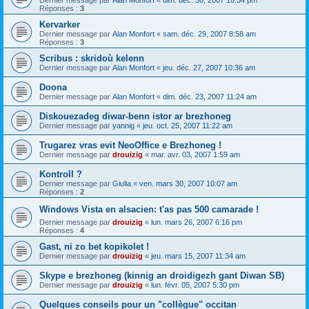
Dernier message par
Alan Monfort
«
dim. déc. 30, 2007 10:34 pm
Réponses :
3
Kervarker
Dernier message par
Alan Monfort
«
sam. déc. 29, 2007 8:58 am
Réponses :
3
Scribus : skridoù kelenn
Dernier message par
Alan Monfort
«
jeu. déc. 27, 2007 10:36 am
Doona
Dernier message par
Alan Monfort
«
dim. déc. 23, 2007 11:24 am
Diskouezadeg diwar-benn istor ar brezhoneg
Dernier message par
yannig
«
jeu. oct. 25, 2007 11:22 am
Trugarez vras evit NeoOffice e Brezhoneg !
Dernier message par
drouizig
«
mar. avr. 03, 2007 1:59 am
Kontroll ?
Dernier message par
Giulia
«
ven. mars 30, 2007 10:07 am
Réponses :
2
Windows Vista en alsacien: t'as pas 500 camarade !
Dernier message par
drouizig
«
lun. mars 26, 2007 6:16 pm
Réponses :
4
Gast, ni zo bet kopikolet !
Dernier message par
drouizig
«
jeu. mars 15, 2007 11:34 am
Skype e brezhoneg (kinnig an droidigezh gant Diwan SB)
Dernier message par
drouizig
«
lun. févr. 05, 2007 5:30 pm
Quelques conseils pour un "collègue" occitan