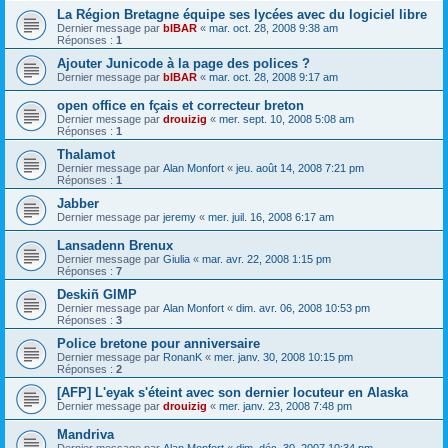
La Région Bretagne équipe ses lycées avec du logiciel libre
Dernier message par
bIBAR
«
mar. oct. 28, 2008 9:38 am
Réponses :
1
Ajouter Junicode à la page des polices ?
Dernier message par
bIBAR
«
mar. oct. 28, 2008 9:17 am
open office en fçais et correcteur breton
Dernier message par
drouizig
«
mer. sept. 10, 2008 5:08 am
Réponses :
1
Thalamot
Dernier message par
Alan Monfort
«
jeu. août 14, 2008 7:21 pm
Réponses :
1
Jabber
Dernier message par
jeremy
«
mer. juil. 16, 2008 6:17 am
Lansadenn Brenux
Dernier message par
Giulia
«
mar. avr. 22, 2008 1:15 pm
Réponses :
7
Deskiñ GIMP
Dernier message par
Alan Monfort
«
dim. avr. 06, 2008 10:53 pm
Réponses :
3
Police bretone pour anniversaire
Dernier message par
RonanK
«
mer. janv. 30, 2008 10:15 pm
Réponses :
2
[AFP] L'eyak s'éteint avec son dernier locuteur en Alaska
Dernier message par
drouizig
«
mer. janv. 23, 2008 7:48 pm
Mandriva