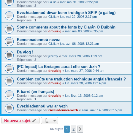
Dernier message par
Giulia
«
mer. mai 31, 2006 3:22 pm
Réponses :
2
Evezhiadennoù diwar-benn troidigezh SPIP (e galleg)
Dernier message par
Giulia
«
lun. mai 22, 2006 2:17 pm
Réponses :
1
Some comments about the fonts by Ciarán Ó Duibhín
Dernier message par
drouizig
«
mer. mai 03, 2006 6:35 pm
Kemennadennoù nevez
Dernier message par
Giulia
«
jeu. avr. 06, 2006 12:21 am
Da vlog !
Dernier message par
jeremy
«
mar. mars 28, 2006 1:19 pm
Réponses :
2
[PC Inpact] La Bretagne aura-t-elle son .bzh ?
Dernier message par
drouizig
«
lun. mars 27, 2006 9:44 am
Combien coûte une traduction technique anglais/français ?
Dernier message par
drouizig
«
lun. mars 20, 2006 12:14 pm
K barré (en français)
Dernier message par
drouizig
«
lun. févr. 13, 2006 9:12 am
Réponses :
1
Evezhiadennoù war ar yezh
Dernier message par
Gweladenner-kozh
«
sam. janv. 14, 2006 3:15 pm
Nouveau sujet
1
2
Suivant
66 sujets