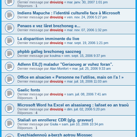
Dernier message par
drouizig
«
mar. janv. 30, 2007 1:01 pm
Réponses :
1
Indiens Mapuche : l'identité culturelle face à Microsoft
Dernier message par
drouizig
«
ven. nov. 24, 2006 5:27 pm
Penaos e vez lâret brezhoneg e...
Dernier message par
drouizig
«
mar. nov. 07, 2006 1:32 pm
La disparition imminente du live
Dernier message par
drouizig
«
mar. sept. 19, 2006 1:21 pm
phpbb galleg brezhoneg saozneg
Dernier message par
koulma
«
ven. sept. 15, 2006 9:37 pm
Adlenn EIL(!) maladur "Geriaoueg ar vuhez foran".
Dernier message par
Alan Monfort
«
mar. juil. 25, 2006 9:33 am
Office en alsacien « Personne ne l'utilise, mais on l'a ! »
Dernier message par
drouizig
«
mar. juil. 18, 2006 11:03 am
Gaelic fonts
Dernier message par
drouizig
«
sam. juil. 08, 2006 7:41 am
Réponses :
1
Microsoft Word ha Excel en alsasianeg : lañset eo an traoù
Dernier message par
drouizig
«
dim. juil. 02, 2006 5:20 pm
Réponses :
4
Staliañ un enrollerez CDR (glg. graveur)
Dernier message par
Giulia
«
sam. juin 10, 2006 10:34 pm
Réponses :
1
Evezhiadennoù a-berzh aotrou Miossec