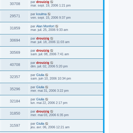
par
drouizig
30708
mar. sept. 19, 2006 1:21 pm
par
koulma
29571
ven. sept. 15, 2006 9:37 pm
par
Alan Monfort
31859
mar. juil. 25, 2006 9:33 am
par
drouizig
30694
mar. juil. 18, 2006 11:03 am
par
drouizig
30569
sam. juil. 08, 2006 7:41 am
par
drouizig
40708
dim. juil. 02, 2006 5:20 pm
par
Giulia
32357
sam. juin 10, 2006 10:34 pm
par
Giulia
35296
mer. mai 31, 2006 3:22 pm
par
Giulia
32184
lun. mai 22, 2006 2:17 pm
par
drouizig
31850
mer. mai 03, 2006 6:35 pm
par
Giulia
31597
jeu. avr. 06, 2006 12:21 am