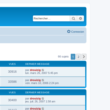
Rechercher
Recherche avancé
Connexion
1
2
Suivant
66 sujets
VUES
DERNIER MESSAGE
par
drouizig
30916
lun. mars 26, 2007 5:45 pm
par
drouizig
33586
ven. mars 10, 2006 2:24 pm
VUES
DERNIER MESSAGE
par
drouizig
30400
jeu. juil. 26, 2007 1:58 am
par
drouizig