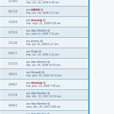
32350
mar. oct. 28, 2008 9:38 am
par
bIBAR
86719
mar. oct. 28, 2008 9:17 am
par
drouizig
31053
mer. sept. 10, 2008 5:08 am
par
Alan Monfort
32528
jeu. août 14, 2008 7:21 pm
par
jeremy
31138
mer. juil. 16, 2008 6:17 am
par
Giulia
56577
mar. avr. 22, 2008 1:15 pm
par
Alan Monfort
37210
dim. avr. 06, 2008 10:53 pm
par
RonanK
38521
mer. janv. 30, 2008 10:15 pm
par
drouizig
29567
mer. janv. 23, 2008 7:48 pm
par
Alan Monfort
37216
dim. déc. 30, 2007 10:34 pm
par
Alan Monfort
40621
sam. déc. 29, 2007 8:58 am
par
Alan Monfort