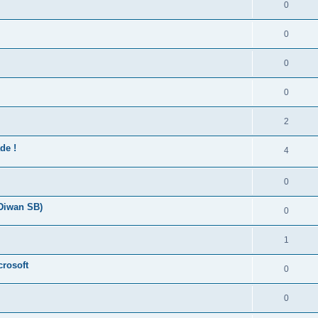
0
0
0
0
2
de !
4
0
 Diwan SB)
0
1
crosoft
0
0