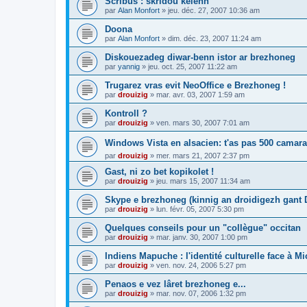
Scribus : skridoù kelenn
par
Alan Monfort
»
jeu. déc. 27, 2007 10:36 am
Doona
par
Alan Monfort
»
dim. déc. 23, 2007 11:24 am
Diskouezadeg diwar-benn istor ar brezhoneg
par
yannig
»
jeu. oct. 25, 2007 11:22 am
Trugarez vras evit NeoOffice e Brezhoneg !
par
drouizig
»
mar. avr. 03, 2007 1:59 am
Kontroll ?
par
drouizig
»
ven. mars 30, 2007 7:01 am
Windows Vista en alsacien: t'as pas 500 camara
par
drouizig
»
mer. mars 21, 2007 2:37 pm
Gast, ni zo bet kopikolet !
par
drouizig
»
jeu. mars 15, 2007 11:34 am
Skype e brezhoneg (kinnig an droidigezh gant
par
drouizig
»
lun. févr. 05, 2007 5:30 pm
Quelques conseils pour un "collègue" occitan
par
drouizig
»
mar. janv. 30, 2007 1:00 pm
Indiens Mapuche : l'identité culturelle face à Mi
par
drouizig
»
ven. nov. 24, 2006 5:27 pm
Penaos e vez lâret brezhoneg e...
par
drouizig
»
mar. nov. 07, 2006 1:32 pm