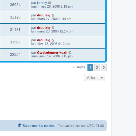
par
jeremy
36934
mar. mars 28, 2006 1:19 pm
par
drouizig
31120
lun. mars 27, 2006 9:44 am
par
drouizig
31131
lun. mars 20, 2006 12:14 pm
par
drouizig
33506
lun. févr. 13, 2006 9:12 am
par
Gweladenner-kozh
32554
sam. janv. 14, 2006 3:15 pm
1
2
Suivant
66 sujets
Aller
Supprimer les cookies
Fuseau horaire sur
UTC+01:00