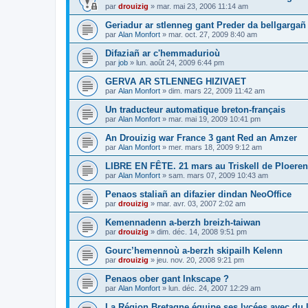
par
drouizig
»
mar. mai 23, 2006 11:14 am
Geriadur ar stlenneg gant Preder da bellgargañ
par
Alan Monfort
»
mar. oct. 27, 2009 8:40 am
Difaziañ ar c'hemmadurioù
par
job
»
lun. août 24, 2009 6:44 pm
GERVA AR STLENNEG HIZIVAET
par
Alan Monfort
»
dim. mars 22, 2009 11:42 am
Un traducteur automatique breton-français
par
Alan Monfort
»
mar. mai 19, 2009 10:41 pm
An Drouizig war France 3 gant Red an Amzer
par
Alan Monfort
»
mer. mars 18, 2009 9:12 am
LIBRE EN FÊTE. 21 mars au Triskell de Ploeren
par
Alan Monfort
»
sam. mars 07, 2009 10:43 am
Penaos staliañ an difazier dindan NeoOffice
par
drouizig
»
mar. avr. 03, 2007 2:02 am
Kemennadenn a-berzh breizh-taiwan
par
drouizig
»
dim. déc. 14, 2008 9:51 pm
Gourc’hemennoù a-berzh skipailh Kelenn
par
drouizig
»
jeu. nov. 20, 2008 9:21 pm
Penaos ober gant Inkscape ?
par
Alan Monfort
»
lun. déc. 24, 2007 12:29 am
La Région Bretagne équipe ses lycées avec du lo