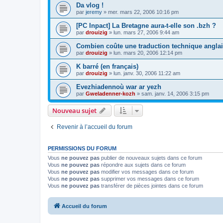
Da vlog !
par
jeremy
»
mer. mars 22, 2006 10:16 pm
[PC Inpact] La Bretagne aura-t-elle son .bzh ?
par
drouizig
»
lun. mars 27, 2006 9:44 am
Combien coûte une traduction technique anglai
par
drouizig
»
lun. mars 20, 2006 12:14 pm
K barré (en français)
par
drouizig
»
lun. janv. 30, 2006 11:22 am
Evezhiadennoù war ar yezh
par
Gweladenner-kozh
»
sam. janv. 14, 2006 3:15 pm
Nouveau sujet
Revenir à l’accueil du forum
PERMISSIONS DU FORUM
Vous
ne pouvez pas
publier de nouveaux sujets dans ce forum
Vous
ne pouvez pas
répondre aux sujets dans ce forum
Vous
ne pouvez pas
modifier vos messages dans ce forum
Vous
ne pouvez pas
supprimer vos messages dans ce forum
Vous
ne pouvez pas
transférer de pièces jointes dans ce forum
Accueil du forum