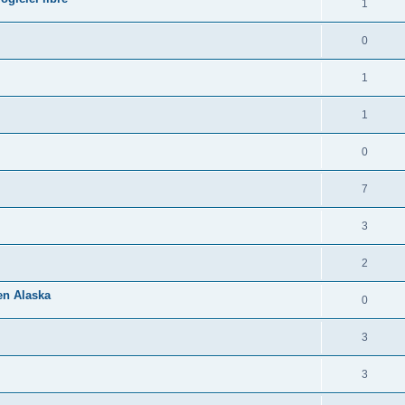
1
0
1
1
0
7
3
2
 en Alaska
0
3
3