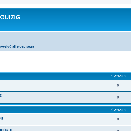
ROUIZIG
vezioù all a-bep seurt
cher
cherche avancée
RÉPONSES
0
6
0
RÉPONSES
eg
0
mdez »