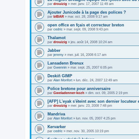
par
drouizig
»
mer. janv. 17, 2007 11:49 am
Ajouter Junicode à la page des polices ?
par
bIBAR
»
mar. oct. 28, 2008 9:17 am
open office en fçais et correcteur breton
par
cedric
»
mar. sept. 09, 2008 9:43 pm
Thalamot
par
drouizig
»
jeu. août 14, 2008 10:24 am
Jabber
par
jeremy
»
mer. juil. 16, 2008 6:17 am
Lansadenn Brenux
par
Gwennin
»
mar. sept. 25, 2007 6:05 pm
Deskiñ GIMP
par
Alan Monfort
»
lun. déc. 24, 2007 12:49 am
Police bretone pour anniversaire
par
Gweladenner-kozh
»
dim. oct. 09, 2005 2:19 pm
[AFP] L'eyak s'éteint avec son dernier locuteur
par
drouizig
»
mer. janv. 23, 2008 7:48 pm
Mandriva
par
Alan Monfort
»
lun. nov. 05, 2007 4:25 pm
Kervarker
par
cedric
»
mer. nov. 30, 2005 10:19 pm