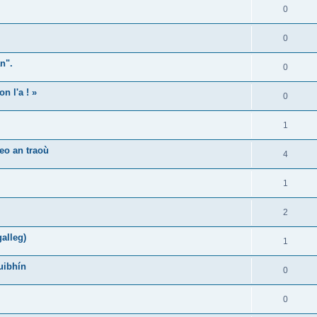
0
0
n".
0
n l'a ! »
0
1
eo an traoù
4
1
2
alleg)
1
uibhín
0
0