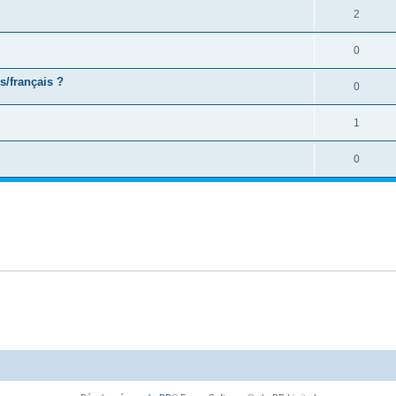
2
0
s/français ?
0
1
0