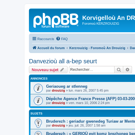
Korvigelloù An D
Foromoù KERZROUIZIG
Raccourcis
FAQ
Accueil du forum
Kerzrouizig - Foromoù An Drouizig
Dan
Danvezioù all a-bep seurt
Recher
Re
Nouveau sujet
ANNONCES
Geriaoueg ar stlenneg
par
drouizig
»
lun. mars 26, 2007 5:45 pm
Dépêche Agence France Presse (AFP) 03-03-200
par
drouizig
»
ven. mars 10, 2006 2:24 pm
SUJETS
Bruderezh : geriadur gwenedeg Turiaw ar Ment
par
drouizig
»
jeu. juil. 26, 2007 1:58 am
Bruderezh : « GERIOÙ evit komz brezhoneg be