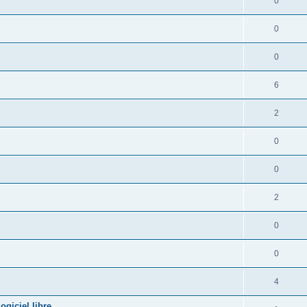
0
0
0
6
2
0
0
2
0
0
4
giciel libre