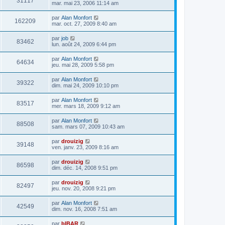
31117
mar. mai 23, 2006 11:14 am
par
Alan Monfort
162209
mar. oct. 27, 2009 8:40 am
par
job
83462
lun. août 24, 2009 6:44 pm
par
Alan Monfort
64634
jeu. mai 28, 2009 5:58 pm
par
Alan Monfort
39322
dim. mai 24, 2009 10:10 pm
par
Alan Monfort
83517
mer. mars 18, 2009 9:12 am
par
Alan Monfort
88508
sam. mars 07, 2009 10:43 am
par
drouizig
39148
ven. janv. 23, 2009 8:16 am
par
drouizig
86598
dim. déc. 14, 2008 9:51 pm
par
drouizig
82497
jeu. nov. 20, 2008 9:21 pm
par
Alan Monfort
42549
dim. nov. 16, 2008 7:51 am
par
bIBAR