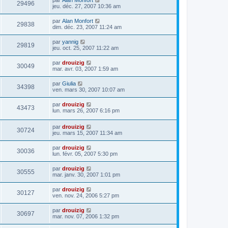
29496
jeu. déc. 27, 2007 10:36 am
par
Alan Monfort
29838
dim. déc. 23, 2007 11:24 am
par
yannig
29819
jeu. oct. 25, 2007 11:22 am
par
drouizig
30049
mar. avr. 03, 2007 1:59 am
par
Giulia
34398
ven. mars 30, 2007 10:07 am
par
drouizig
43473
lun. mars 26, 2007 6:16 pm
par
drouizig
30724
jeu. mars 15, 2007 11:34 am
par
drouizig
30036
lun. févr. 05, 2007 5:30 pm
par
drouizig
30555
mar. janv. 30, 2007 1:01 pm
par
drouizig
30127
ven. nov. 24, 2006 5:27 pm
par
drouizig
30697
mar. nov. 07, 2006 1:32 pm