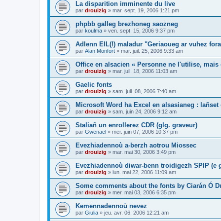
La disparition imminente du live
par
drouizig
»
mar. sept. 19, 2006 1:21 pm
phpbb galleg brezhoneg saozneg
par
koulma
»
ven. sept. 15, 2006 9:37 pm
Adlenn EIL(!) maladur "Geriaoueg ar vuhez fora
par
Alan Monfort
»
mar. juil. 25, 2006 9:33 am
Office en alsacien « Personne ne l'utilise, mais o
par
drouizig
»
mar. juil. 18, 2006 11:03 am
Gaelic fonts
par
drouizig
»
sam. juil. 08, 2006 7:40 am
Microsoft Word ha Excel en alsasianeg : lañset 
par
drouizig
»
sam. juin 24, 2006 9:12 am
Staliañ un enrollerez CDR (glg. graveur)
par
Gwenael
»
mer. juin 07, 2006 10:37 pm
Evezhiadennoù a-berzh aotrou Miossec
par
drouizig
»
mar. mai 30, 2006 3:49 pm
Evezhiadennoù diwar-benn troidigezh SPIP (e g
par
drouizig
»
lun. mai 22, 2006 11:09 am
Some comments about the fonts by Ciarán Ó D
par
drouizig
»
mer. mai 03, 2006 6:35 pm
Kemennadennoù nevez
par
Giulia
»
jeu. avr. 06, 2006 12:21 am