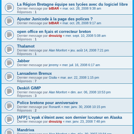
La Région Bretagne équipe ses lycées avec du logiciel libre
Dernier message par
bIBAR
«
mar. oct. 28, 2008 9:38 am
Réponses :
1
Ajouter Junicode à la page des polices ?
Dernier message par
bIBAR
«
mar. oct. 28, 2008 9:17 am
open office en fçais et correcteur breton
Dernier message par
drouizig
«
mer. sept. 10, 2008 5:08 am
Réponses :
1
Thalamot
Dernier message par
Alan Monfort
«
jeu. août 14, 2008 7:21 pm
Réponses :
1
Jabber
Dernier message par
jeremy
«
mer. juil. 16, 2008 6:17 am
Lansadenn Brenux
Dernier message par
Giulia
«
mar. avr. 22, 2008 1:15 pm
Réponses :
7
Deskiñ GIMP
Dernier message par
Alan Monfort
«
dim. avr. 06, 2008 10:53 pm
Réponses :
3
Police bretone pour anniversaire
Dernier message par
RonanK
«
mer. janv. 30, 2008 10:15 pm
Réponses :
2
[AFP] L'eyak s'éteint avec son dernier locuteur en Alaska
Dernier message par
drouizig
«
mer. janv. 23, 2008 7:48 pm
Mandriva