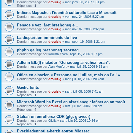
Dernier message par
drouizig
«
mar. janv. 30, 2007 1:01 pm
Réponses :
1
Indiens Mapuche : l'identité culturelle face à Microsoft
Dernier message par
drouizig
«
ven. nov. 24, 2006 5:27 pm
Penaos e vez lâret brezhoneg e...
Dernier message par
drouizig
«
mar. nov. 07, 2006 1:32 pm
La disparition imminente du live
Dernier message par
drouizig
«
mar. sept. 19, 2006 1:21 pm
phpbb galleg brezhoneg saozneg
Dernier message par
koulma
«
ven. sept. 15, 2006 9:37 pm
Adlenn EIL(!) maladur "Geriaoueg ar vuhez foran".
Dernier message par
Alan Monfort
«
mar. juil. 25, 2006 9:33 am
Office en alsacien « Personne ne l'utilise, mais on l'a ! »
Dernier message par
drouizig
«
mar. juil. 18, 2006 11:03 am
Gaelic fonts
Dernier message par
drouizig
«
sam. juil. 08, 2006 7:41 am
Réponses :
1
Microsoft Word ha Excel en alsasianeg : lañset eo an traoù
Dernier message par
drouizig
«
dim. juil. 02, 2006 5:20 pm
Réponses :
4
Staliañ un enrollerez CDR (glg. graveur)
Dernier message par
Giulia
«
sam. juin 10, 2006 10:34 pm
Réponses :
1
Evezhiadennoù a-berzh aotrou Miossec