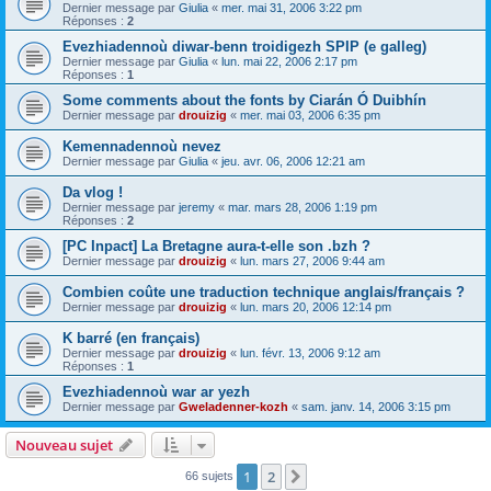
Dernier message par
Giulia
«
mer. mai 31, 2006 3:22 pm
Réponses :
2
Evezhiadennoù diwar-benn troidigezh SPIP (e galleg)
Dernier message par
Giulia
«
lun. mai 22, 2006 2:17 pm
Réponses :
1
Some comments about the fonts by Ciarán Ó Duibhín
Dernier message par
drouizig
«
mer. mai 03, 2006 6:35 pm
Kemennadennoù nevez
Dernier message par
Giulia
«
jeu. avr. 06, 2006 12:21 am
Da vlog !
Dernier message par
jeremy
«
mar. mars 28, 2006 1:19 pm
Réponses :
2
[PC Inpact] La Bretagne aura-t-elle son .bzh ?
Dernier message par
drouizig
«
lun. mars 27, 2006 9:44 am
Combien coûte une traduction technique anglais/français ?
Dernier message par
drouizig
«
lun. mars 20, 2006 12:14 pm
K barré (en français)
Dernier message par
drouizig
«
lun. févr. 13, 2006 9:12 am
Réponses :
1
Evezhiadennoù war ar yezh
Dernier message par
Gweladenner-kozh
«
sam. janv. 14, 2006 3:15 pm
Nouveau sujet
1
2
Suivant
66 sujets