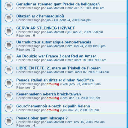
Geriadur ar stlenneg gant Preder da bellgargañ
Dernier message par
Alan Monfort
«
mar. oct. 27, 2009 8:40 am
Difaziañ ar c'hemmadurioù
Dernier message par
job
«
lun. août 24, 2009 6:44 pm
GERVA AR STLENNEG HIZIVAET
Dernier message par
Alan Monfort
«
jeu. mai 28, 2009 5:58 pm
Réponses :
6
Un traducteur automatique breton-français
Dernier message par
Alan Monfort
«
dim. mai 24, 2009 10:10 pm
Réponses :
2
An Drouizig war France 3 gant Red an Amzer
Dernier message par
Alan Monfort
«
mer. mars 18, 2009 9:12 am
LIBRE EN FÊTE. 21 mars au Triskell de Ploeren
Dernier message par
Alan Monfort
«
sam. mars 07, 2009 10:43 am
Penaos staliañ an difazier dindan NeoOffice
Dernier message par
drouizig
«
ven. janv. 23, 2009 8:16 am
Réponses :
2
Kemennadenn a-berzh breizh-taiwan
Dernier message par
drouizig
«
dim. déc. 14, 2008 9:51 pm
Gourc’hemennoù a-berzh skipailh Kelenn
Dernier message par
drouizig
«
jeu. nov. 20, 2008 9:21 pm
Penaos ober gant Inkscape ?
Dernier message par
Alan Monfort
«
dim. nov. 16, 2008 7:51 am
Réponses :
4