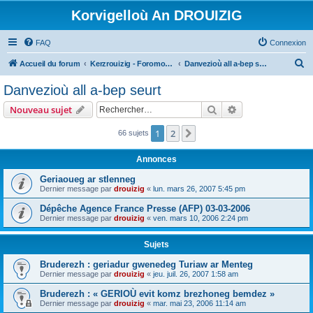
Korvigelloù An DROUIZIG
FAQ
Connexion
R
Accueil du forum
Kerzrouizig - Foromoù An Drouizig
Danvezioù all a-bep seurt
e
Danvezioù all a-bep seurt
c
Rechercher
Recherche avanc
Nouveau sujet
h
e
1
2
Suivant
66 sujets
r
Annonces
c
Geriaoueg ar stlenneg
h
Dernier message par
drouizig
«
lun. mars 26, 2007 5:45 pm
e
Dépêche Agence France Presse (AFP) 03-03-2006
r
Dernier message par
drouizig
«
ven. mars 10, 2006 2:24 pm
Sujets
Bruderezh : geriadur gwenedeg Turiaw ar Menteg
Dernier message par
drouizig
«
jeu. juil. 26, 2007 1:58 am
Bruderezh : « GERIOÙ evit komz brezhoneg bemdez »
Dernier message par
drouizig
«
mar. mai 23, 2006 11:14 am