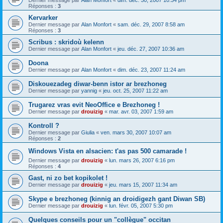
Dernier message par
Alan Monfort
«
dim. déc. 30, 2007 10:34 pm
Réponses :
3
Kervarker
Dernier message par
Alan Monfort
«
sam. déc. 29, 2007 8:58 am
Réponses :
3
Scribus : skridoù kelenn
Dernier message par
Alan Monfort
«
jeu. déc. 27, 2007 10:36 am
Doona
Dernier message par
Alan Monfort
«
dim. déc. 23, 2007 11:24 am
Diskouezadeg diwar-benn istor ar brezhoneg
Dernier message par
yannig
«
jeu. oct. 25, 2007 11:22 am
Trugarez vras evit NeoOffice e Brezhoneg !
Dernier message par
drouizig
«
mar. avr. 03, 2007 1:59 am
Kontroll ?
Dernier message par
Giulia
«
ven. mars 30, 2007 10:07 am
Réponses :
2
Windows Vista en alsacien: t'as pas 500 camarade !
Dernier message par
drouizig
«
lun. mars 26, 2007 6:16 pm
Réponses :
4
Gast, ni zo bet kopikolet !
Dernier message par
drouizig
«
jeu. mars 15, 2007 11:34 am
Skype e brezhoneg (kinnig an droidigezh gant Diwan SB)
Dernier message par
drouizig
«
lun. févr. 05, 2007 5:30 pm
Quelques conseils pour un "collègue" occitan