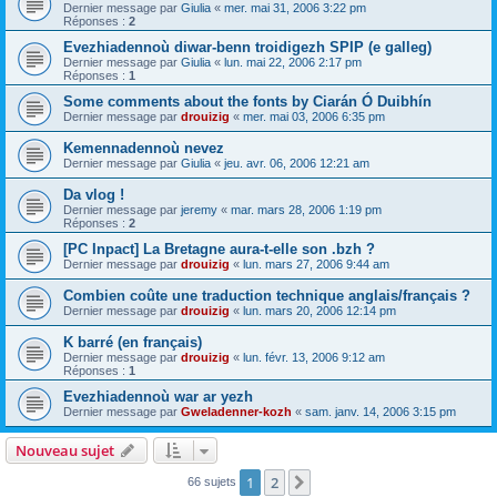
Dernier message par
Giulia
«
mer. mai 31, 2006 3:22 pm
Réponses :
2
Evezhiadennoù diwar-benn troidigezh SPIP (e galleg)
Dernier message par
Giulia
«
lun. mai 22, 2006 2:17 pm
Réponses :
1
Some comments about the fonts by Ciarán Ó Duibhín
Dernier message par
drouizig
«
mer. mai 03, 2006 6:35 pm
Kemennadennoù nevez
Dernier message par
Giulia
«
jeu. avr. 06, 2006 12:21 am
Da vlog !
Dernier message par
jeremy
«
mar. mars 28, 2006 1:19 pm
Réponses :
2
[PC Inpact] La Bretagne aura-t-elle son .bzh ?
Dernier message par
drouizig
«
lun. mars 27, 2006 9:44 am
Combien coûte une traduction technique anglais/français ?
Dernier message par
drouizig
«
lun. mars 20, 2006 12:14 pm
K barré (en français)
Dernier message par
drouizig
«
lun. févr. 13, 2006 9:12 am
Réponses :
1
Evezhiadennoù war ar yezh
Dernier message par
Gweladenner-kozh
«
sam. janv. 14, 2006 3:15 pm
Nouveau sujet
1
2
Suivant
66 sujets