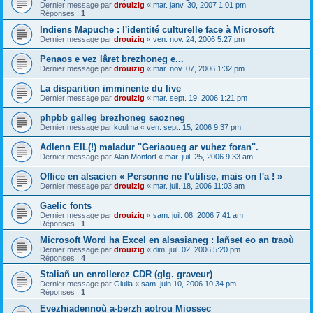
Dernier message par
drouizig
«
mar. janv. 30, 2007 1:01 pm
Réponses :
1
Indiens Mapuche : l'identité culturelle face à Microsoft
Dernier message par
drouizig
«
ven. nov. 24, 2006 5:27 pm
Penaos e vez lâret brezhoneg e...
Dernier message par
drouizig
«
mar. nov. 07, 2006 1:32 pm
La disparition imminente du live
Dernier message par
drouizig
«
mar. sept. 19, 2006 1:21 pm
phpbb galleg brezhoneg saozneg
Dernier message par
koulma
«
ven. sept. 15, 2006 9:37 pm
Adlenn EIL(!) maladur "Geriaoueg ar vuhez foran".
Dernier message par
Alan Monfort
«
mar. juil. 25, 2006 9:33 am
Office en alsacien « Personne ne l'utilise, mais on l'a ! »
Dernier message par
drouizig
«
mar. juil. 18, 2006 11:03 am
Gaelic fonts
Dernier message par
drouizig
«
sam. juil. 08, 2006 7:41 am
Réponses :
1
Microsoft Word ha Excel en alsasianeg : lañset eo an traoù
Dernier message par
drouizig
«
dim. juil. 02, 2006 5:20 pm
Réponses :
4
Staliañ un enrollerez CDR (glg. graveur)
Dernier message par
Giulia
«
sam. juin 10, 2006 10:34 pm
Réponses :
1
Evezhiadennoù a-berzh aotrou Miossec