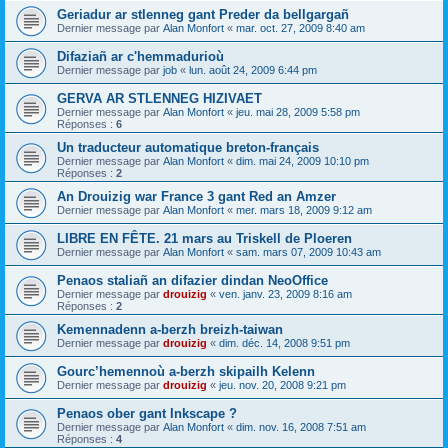
Geriadur ar stlenneg gant Preder da bellgargañ
Dernier message par
Alan Monfort
«
mar. oct. 27, 2009 8:40 am
Difaziañ ar c'hemmadurioù
Dernier message par
job
«
lun. août 24, 2009 6:44 pm
GERVA AR STLENNEG HIZIVAET
Dernier message par
Alan Monfort
«
jeu. mai 28, 2009 5:58 pm
Réponses :
6
Un traducteur automatique breton-français
Dernier message par
Alan Monfort
«
dim. mai 24, 2009 10:10 pm
Réponses :
2
An Drouizig war France 3 gant Red an Amzer
Dernier message par
Alan Monfort
«
mer. mars 18, 2009 9:12 am
LIBRE EN FÊTE. 21 mars au Triskell de Ploeren
Dernier message par
Alan Monfort
«
sam. mars 07, 2009 10:43 am
Penaos staliañ an difazier dindan NeoOffice
Dernier message par
drouizig
«
ven. janv. 23, 2009 8:16 am
Réponses :
2
Kemennadenn a-berzh breizh-taiwan
Dernier message par
drouizig
«
dim. déc. 14, 2008 9:51 pm
Gourc’hemennoù a-berzh skipailh Kelenn
Dernier message par
drouizig
«
jeu. nov. 20, 2008 9:21 pm
Penaos ober gant Inkscape ?
Dernier message par
Alan Monfort
«
dim. nov. 16, 2008 7:51 am
Réponses :
4