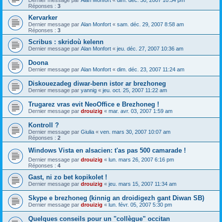
Dernier message par
Alan Monfort
«
dim. déc. 30, 2007 10:34 pm
Réponses :
3
Kervarker
Dernier message par
Alan Monfort
«
sam. déc. 29, 2007 8:58 am
Réponses :
3
Scribus : skridoù kelenn
Dernier message par
Alan Monfort
«
jeu. déc. 27, 2007 10:36 am
Doona
Dernier message par
Alan Monfort
«
dim. déc. 23, 2007 11:24 am
Diskouezadeg diwar-benn istor ar brezhoneg
Dernier message par
yannig
«
jeu. oct. 25, 2007 11:22 am
Trugarez vras evit NeoOffice e Brezhoneg !
Dernier message par
drouizig
«
mar. avr. 03, 2007 1:59 am
Kontroll ?
Dernier message par
Giulia
«
ven. mars 30, 2007 10:07 am
Réponses :
2
Windows Vista en alsacien: t'as pas 500 camarade !
Dernier message par
drouizig
«
lun. mars 26, 2007 6:16 pm
Réponses :
4
Gast, ni zo bet kopikolet !
Dernier message par
drouizig
«
jeu. mars 15, 2007 11:34 am
Skype e brezhoneg (kinnig an droidigezh gant Diwan SB)
Dernier message par
drouizig
«
lun. févr. 05, 2007 5:30 pm
Quelques conseils pour un "collègue" occitan