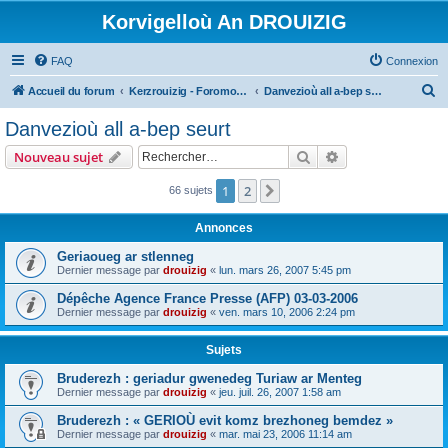
Korvigelloù An DROUIZIG
FAQ
Connexion
R
Accueil du forum
Kerzrouizig - Foromoù An Drouizig
Danvezioù all a-bep seurt
e
Danvezioù all a-bep seurt
c
Rechercher
Recherche avanc
Nouveau sujet
h
e
1
2
Suivant
66 sujets
r
Annonces
c
Geriaoueg ar stlenneg
h
Dernier message par
drouizig
«
lun. mars 26, 2007 5:45 pm
e
Dépêche Agence France Presse (AFP) 03-03-2006
r
Dernier message par
drouizig
«
ven. mars 10, 2006 2:24 pm
Sujets
Bruderezh : geriadur gwenedeg Turiaw ar Menteg
Dernier message par
drouizig
«
jeu. juil. 26, 2007 1:58 am
Bruderezh : « GERIOÙ evit komz brezhoneg bemdez »
Dernier message par
drouizig
«
mar. mai 23, 2006 11:14 am