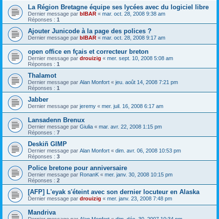
La Région Bretagne équipe ses lycées avec du logiciel libre
Dernier message par
bIBAR
«
mar. oct. 28, 2008 9:38 am
Réponses :
1
Ajouter Junicode à la page des polices ?
Dernier message par
bIBAR
«
mar. oct. 28, 2008 9:17 am
open office en fçais et correcteur breton
Dernier message par
drouizig
«
mer. sept. 10, 2008 5:08 am
Réponses :
1
Thalamot
Dernier message par
Alan Monfort
«
jeu. août 14, 2008 7:21 pm
Réponses :
1
Jabber
Dernier message par
jeremy
«
mer. juil. 16, 2008 6:17 am
Lansadenn Brenux
Dernier message par
Giulia
«
mar. avr. 22, 2008 1:15 pm
Réponses :
7
Deskiñ GIMP
Dernier message par
Alan Monfort
«
dim. avr. 06, 2008 10:53 pm
Réponses :
3
Police bretone pour anniversaire
Dernier message par
RonanK
«
mer. janv. 30, 2008 10:15 pm
Réponses :
2
[AFP] L'eyak s'éteint avec son dernier locuteur en Alaska
Dernier message par
drouizig
«
mer. janv. 23, 2008 7:48 pm
Mandriva