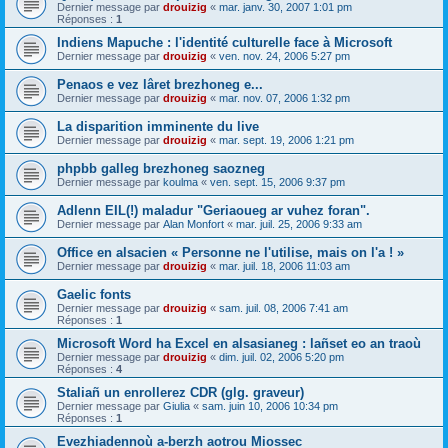
Dernier message par
drouizig
«
mar. janv. 30, 2007 1:01 pm
Réponses :
1
Indiens Mapuche : l'identité culturelle face à Microsoft
Dernier message par
drouizig
«
ven. nov. 24, 2006 5:27 pm
Penaos e vez lâret brezhoneg e...
Dernier message par
drouizig
«
mar. nov. 07, 2006 1:32 pm
La disparition imminente du live
Dernier message par
drouizig
«
mar. sept. 19, 2006 1:21 pm
phpbb galleg brezhoneg saozneg
Dernier message par
koulma
«
ven. sept. 15, 2006 9:37 pm
Adlenn EIL(!) maladur "Geriaoueg ar vuhez foran".
Dernier message par
Alan Monfort
«
mar. juil. 25, 2006 9:33 am
Office en alsacien « Personne ne l'utilise, mais on l'a ! »
Dernier message par
drouizig
«
mar. juil. 18, 2006 11:03 am
Gaelic fonts
Dernier message par
drouizig
«
sam. juil. 08, 2006 7:41 am
Réponses :
1
Microsoft Word ha Excel en alsasianeg : lañset eo an traoù
Dernier message par
drouizig
«
dim. juil. 02, 2006 5:20 pm
Réponses :
4
Staliañ un enrollerez CDR (glg. graveur)
Dernier message par
Giulia
«
sam. juin 10, 2006 10:34 pm
Réponses :
1
Evezhiadennoù a-berzh aotrou Miossec