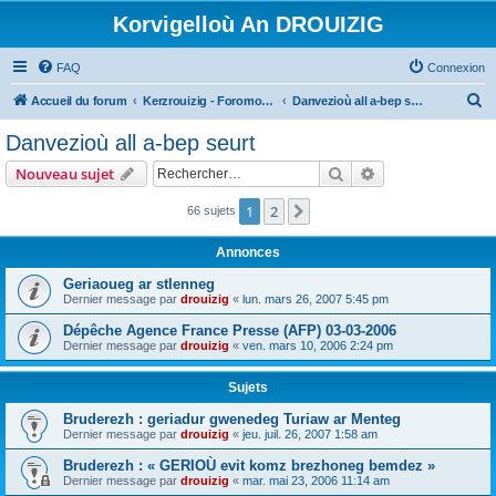
Korvigelloù An DROUIZIG
FAQ
Connexion
R
Accueil du forum
Kerzrouizig - Foromoù An Drouizig
Danvezioù all a-bep seurt
e
Danvezioù all a-bep seurt
c
Rechercher
Recherche avanc
Nouveau sujet
h
e
1
2
Suivant
66 sujets
r
Annonces
c
Geriaoueg ar stlenneg
h
Dernier message par
drouizig
«
lun. mars 26, 2007 5:45 pm
e
Dépêche Agence France Presse (AFP) 03-03-2006
r
Dernier message par
drouizig
«
ven. mars 10, 2006 2:24 pm
Sujets
Bruderezh : geriadur gwenedeg Turiaw ar Menteg
Dernier message par
drouizig
«
jeu. juil. 26, 2007 1:58 am
Bruderezh : « GERIOÙ evit komz brezhoneg bemdez »
Dernier message par
drouizig
«
mar. mai 23, 2006 11:14 am