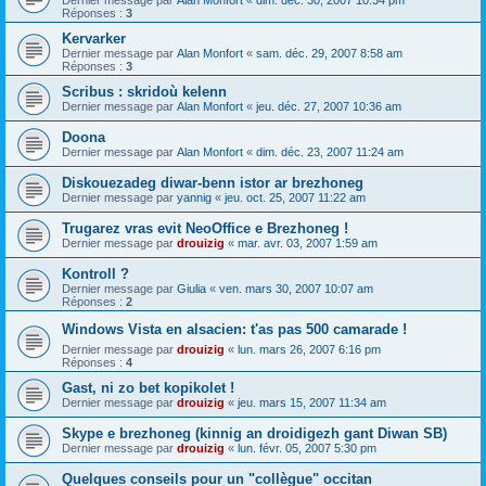
Dernier message par
Alan Monfort
«
dim. déc. 30, 2007 10:34 pm
Réponses :
3
Kervarker
Dernier message par
Alan Monfort
«
sam. déc. 29, 2007 8:58 am
Réponses :
3
Scribus : skridoù kelenn
Dernier message par
Alan Monfort
«
jeu. déc. 27, 2007 10:36 am
Doona
Dernier message par
Alan Monfort
«
dim. déc. 23, 2007 11:24 am
Diskouezadeg diwar-benn istor ar brezhoneg
Dernier message par
yannig
«
jeu. oct. 25, 2007 11:22 am
Trugarez vras evit NeoOffice e Brezhoneg !
Dernier message par
drouizig
«
mar. avr. 03, 2007 1:59 am
Kontroll ?
Dernier message par
Giulia
«
ven. mars 30, 2007 10:07 am
Réponses :
2
Windows Vista en alsacien: t'as pas 500 camarade !
Dernier message par
drouizig
«
lun. mars 26, 2007 6:16 pm
Réponses :
4
Gast, ni zo bet kopikolet !
Dernier message par
drouizig
«
jeu. mars 15, 2007 11:34 am
Skype e brezhoneg (kinnig an droidigezh gant Diwan SB)
Dernier message par
drouizig
«
lun. févr. 05, 2007 5:30 pm
Quelques conseils pour un "collègue" occitan