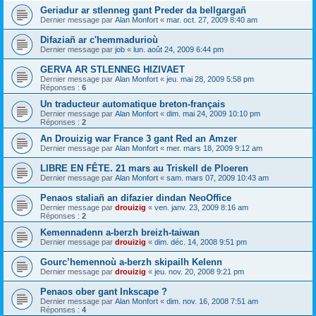
Geriadur ar stlenneg gant Preder da bellgargañ
Dernier message par
Alan Monfort
«
mar. oct. 27, 2009 8:40 am
Difaziañ ar c'hemmadurioù
Dernier message par
job
«
lun. août 24, 2009 6:44 pm
GERVA AR STLENNEG HIZIVAET
Dernier message par
Alan Monfort
«
jeu. mai 28, 2009 5:58 pm
Réponses :
6
Un traducteur automatique breton-français
Dernier message par
Alan Monfort
«
dim. mai 24, 2009 10:10 pm
Réponses :
2
An Drouizig war France 3 gant Red an Amzer
Dernier message par
Alan Monfort
«
mer. mars 18, 2009 9:12 am
LIBRE EN FÊTE. 21 mars au Triskell de Ploeren
Dernier message par
Alan Monfort
«
sam. mars 07, 2009 10:43 am
Penaos staliañ an difazier dindan NeoOffice
Dernier message par
drouizig
«
ven. janv. 23, 2009 8:16 am
Réponses :
2
Kemennadenn a-berzh breizh-taiwan
Dernier message par
drouizig
«
dim. déc. 14, 2008 9:51 pm
Gourc’hemennoù a-berzh skipailh Kelenn
Dernier message par
drouizig
«
jeu. nov. 20, 2008 9:21 pm
Penaos ober gant Inkscape ?
Dernier message par
Alan Monfort
«
dim. nov. 16, 2008 7:51 am
Réponses :
4