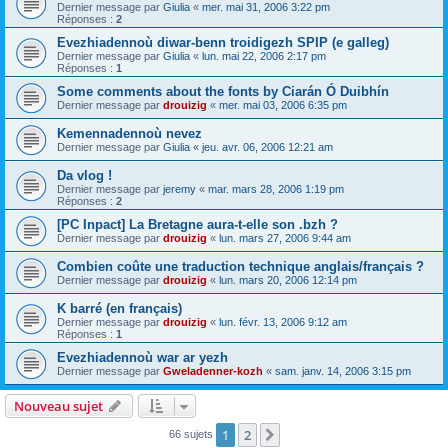
Dernier message par
Giulia
«
mer. mai 31, 2006 3:22 pm
Réponses :
2
Evezhiadennoù diwar-benn troidigezh SPIP (e galleg)
Dernier message par
Giulia
«
lun. mai 22, 2006 2:17 pm
Réponses :
1
Some comments about the fonts by Ciarán Ó Duibhín
Dernier message par
drouizig
«
mer. mai 03, 2006 6:35 pm
Kemennadennoù nevez
Dernier message par
Giulia
«
jeu. avr. 06, 2006 12:21 am
Da vlog !
Dernier message par
jeremy
«
mar. mars 28, 2006 1:19 pm
Réponses :
2
[PC Inpact] La Bretagne aura-t-elle son .bzh ?
Dernier message par
drouizig
«
lun. mars 27, 2006 9:44 am
Combien coûte une traduction technique anglais/français ?
Dernier message par
drouizig
«
lun. mars 20, 2006 12:14 pm
K barré (en français)
Dernier message par
drouizig
«
lun. févr. 13, 2006 9:12 am
Réponses :
1
Evezhiadennoù war ar yezh
Dernier message par
Gweladenner-kozh
«
sam. janv. 14, 2006 3:15 pm
Nouveau sujet
1
2
Suivant
66 sujets