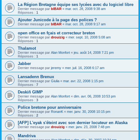
La Région Bretagne équipe ses lycées avec du logiciel libre
Dernier message par
bIBAR
«
mar. oct. 28, 2008 9:38 am
Réponses :
1
Ajouter Junicode à la page des polices ?
Dernier message par
bIBAR
«
mar. oct. 28, 2008 9:17 am
open office en fçais et correcteur breton
Dernier message par
drouizig
«
mer. sept. 10, 2008 5:08 am
Réponses :
1
Thalamot
Dernier message par
Alan Monfort
«
jeu. août 14, 2008 7:21 pm
Réponses :
1
Jabber
Dernier message par
jeremy
«
mer. juil. 16, 2008 6:17 am
Lansadenn Brenux
Dernier message par
Giulia
«
mar. avr. 22, 2008 1:15 pm
Réponses :
7
Deskiñ GIMP
Dernier message par
Alan Monfort
«
dim. avr. 06, 2008 10:53 pm
Réponses :
3
Police bretone pour anniversaire
Dernier message par
RonanK
«
mer. janv. 30, 2008 10:15 pm
Réponses :
2
[AFP] L'eyak s'éteint avec son dernier locuteur en Alaska
Dernier message par
drouizig
«
mer. janv. 23, 2008 7:48 pm
Mandriva