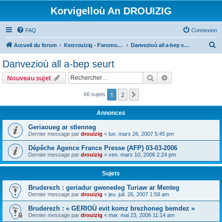
Korvigelloù An DROUIZIG
FAQ
Connexion
R
Accueil du forum
Kerzrouizig - Foromoù An Drouizig
Danvezioù all a-bep seurt
e
Danvezioù all a-bep seurt
c
Rechercher
Recherche avanc
Nouveau sujet
h
e
1
2
Suivant
66 sujets
r
Annonces
c
Geriaoueg ar stlenneg
h
Dernier message par
drouizig
«
lun. mars 26, 2007 5:45 pm
e
Dépêche Agence France Presse (AFP) 03-03-2006
r
Dernier message par
drouizig
«
ven. mars 10, 2006 2:24 pm
Sujets
Bruderezh : geriadur gwenedeg Turiaw ar Menteg
Dernier message par
drouizig
«
jeu. juil. 26, 2007 1:58 am
Bruderezh : « GERIOÙ evit komz brezhoneg bemdez »
Dernier message par
drouizig
«
mar. mai 23, 2006 11:14 am