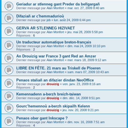
Geriadur ar stlenneg gant Preder da bellgargañ
Dernier message par
Alan Monfort
«
mar. oct. 27, 2009 8:40 am
Difaziañ ar c'hemmadurioù
Dernier message par
job
«
lun. août 24, 2009 6:44 pm
GERVA AR STLENNEG HIZIVAET
Dernier message par
Alan Monfort
«
jeu. mai 28, 2009 5:58 pm
Réponses :
6
Un traducteur automatique breton-français
Dernier message par
Alan Monfort
«
dim. mai 24, 2009 10:10 pm
Réponses :
2
An Drouizig war France 3 gant Red an Amzer
Dernier message par
Alan Monfort
«
mer. mars 18, 2009 9:12 am
LIBRE EN FÊTE. 21 mars au Triskell de Ploeren
Dernier message par
Alan Monfort
«
sam. mars 07, 2009 10:43 am
Penaos staliañ an difazier dindan NeoOffice
Dernier message par
drouizig
«
ven. janv. 23, 2009 8:16 am
Réponses :
2
Kemennadenn a-berzh breizh-taiwan
Dernier message par
drouizig
«
dim. déc. 14, 2008 9:51 pm
Gourc’hemennoù a-berzh skipailh Kelenn
Dernier message par
drouizig
«
jeu. nov. 20, 2008 9:21 pm
Penaos ober gant Inkscape ?
Dernier message par
Alan Monfort
«
dim. nov. 16, 2008 7:51 am
Réponses :
4