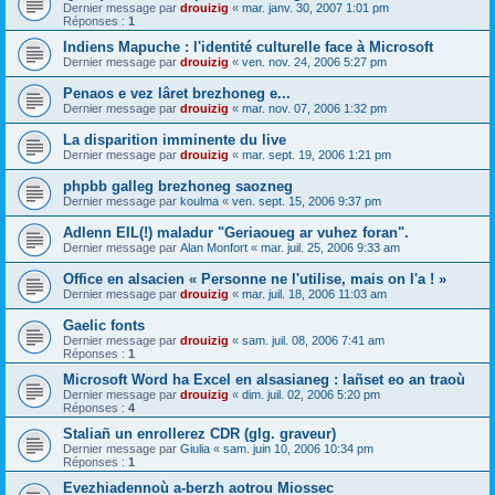
Dernier message par
drouizig
«
mar. janv. 30, 2007 1:01 pm
Réponses :
1
Indiens Mapuche : l'identité culturelle face à Microsoft
Dernier message par
drouizig
«
ven. nov. 24, 2006 5:27 pm
Penaos e vez lâret brezhoneg e...
Dernier message par
drouizig
«
mar. nov. 07, 2006 1:32 pm
La disparition imminente du live
Dernier message par
drouizig
«
mar. sept. 19, 2006 1:21 pm
phpbb galleg brezhoneg saozneg
Dernier message par
koulma
«
ven. sept. 15, 2006 9:37 pm
Adlenn EIL(!) maladur "Geriaoueg ar vuhez foran".
Dernier message par
Alan Monfort
«
mar. juil. 25, 2006 9:33 am
Office en alsacien « Personne ne l'utilise, mais on l'a ! »
Dernier message par
drouizig
«
mar. juil. 18, 2006 11:03 am
Gaelic fonts
Dernier message par
drouizig
«
sam. juil. 08, 2006 7:41 am
Réponses :
1
Microsoft Word ha Excel en alsasianeg : lañset eo an traoù
Dernier message par
drouizig
«
dim. juil. 02, 2006 5:20 pm
Réponses :
4
Staliañ un enrollerez CDR (glg. graveur)
Dernier message par
Giulia
«
sam. juin 10, 2006 10:34 pm
Réponses :
1
Evezhiadennoù a-berzh aotrou Miossec