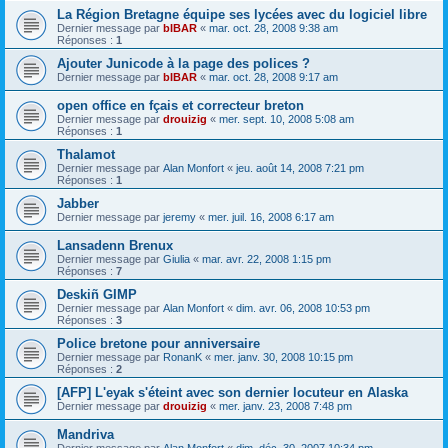
La Région Bretagne équipe ses lycées avec du logiciel libre
Dernier message par
bIBAR
«
mar. oct. 28, 2008 9:38 am
Réponses :
1
Ajouter Junicode à la page des polices ?
Dernier message par
bIBAR
«
mar. oct. 28, 2008 9:17 am
open office en fçais et correcteur breton
Dernier message par
drouizig
«
mer. sept. 10, 2008 5:08 am
Réponses :
1
Thalamot
Dernier message par
Alan Monfort
«
jeu. août 14, 2008 7:21 pm
Réponses :
1
Jabber
Dernier message par
jeremy
«
mer. juil. 16, 2008 6:17 am
Lansadenn Brenux
Dernier message par
Giulia
«
mar. avr. 22, 2008 1:15 pm
Réponses :
7
Deskiñ GIMP
Dernier message par
Alan Monfort
«
dim. avr. 06, 2008 10:53 pm
Réponses :
3
Police bretone pour anniversaire
Dernier message par
RonanK
«
mer. janv. 30, 2008 10:15 pm
Réponses :
2
[AFP] L'eyak s'éteint avec son dernier locuteur en Alaska
Dernier message par
drouizig
«
mer. janv. 23, 2008 7:48 pm
Mandriva