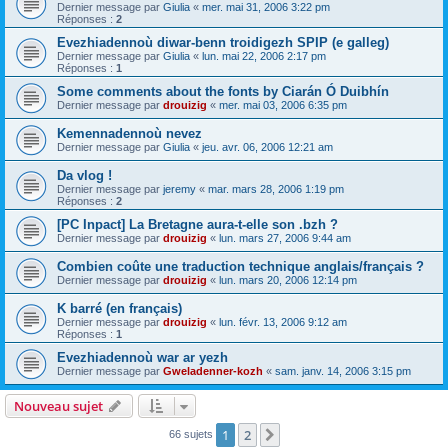
Dernier message par
Giulia
«
mer. mai 31, 2006 3:22 pm
Réponses :
2
Evezhiadennoù diwar-benn troidigezh SPIP (e galleg)
Dernier message par
Giulia
«
lun. mai 22, 2006 2:17 pm
Réponses :
1
Some comments about the fonts by Ciarán Ó Duibhín
Dernier message par
drouizig
«
mer. mai 03, 2006 6:35 pm
Kemennadennoù nevez
Dernier message par
Giulia
«
jeu. avr. 06, 2006 12:21 am
Da vlog !
Dernier message par
jeremy
«
mar. mars 28, 2006 1:19 pm
Réponses :
2
[PC Inpact] La Bretagne aura-t-elle son .bzh ?
Dernier message par
drouizig
«
lun. mars 27, 2006 9:44 am
Combien coûte une traduction technique anglais/français ?
Dernier message par
drouizig
«
lun. mars 20, 2006 12:14 pm
K barré (en français)
Dernier message par
drouizig
«
lun. févr. 13, 2006 9:12 am
Réponses :
1
Evezhiadennoù war ar yezh
Dernier message par
Gweladenner-kozh
«
sam. janv. 14, 2006 3:15 pm
Nouveau sujet
1
2
Suivant
66 sujets