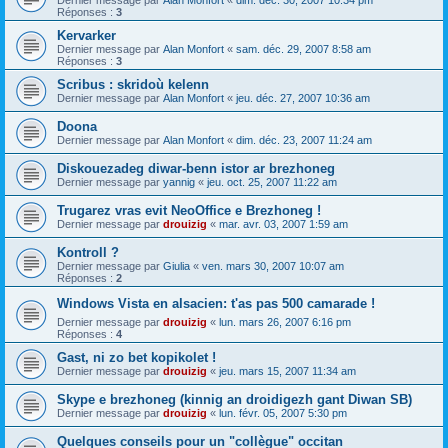
Dernier message par
Alan Monfort
«
dim. déc. 30, 2007 10:34 pm
Réponses :
3
Kervarker
Dernier message par
Alan Monfort
«
sam. déc. 29, 2007 8:58 am
Réponses :
3
Scribus : skridoù kelenn
Dernier message par
Alan Monfort
«
jeu. déc. 27, 2007 10:36 am
Doona
Dernier message par
Alan Monfort
«
dim. déc. 23, 2007 11:24 am
Diskouezadeg diwar-benn istor ar brezhoneg
Dernier message par
yannig
«
jeu. oct. 25, 2007 11:22 am
Trugarez vras evit NeoOffice e Brezhoneg !
Dernier message par
drouizig
«
mar. avr. 03, 2007 1:59 am
Kontroll ?
Dernier message par
Giulia
«
ven. mars 30, 2007 10:07 am
Réponses :
2
Windows Vista en alsacien: t'as pas 500 camarade !
Dernier message par
drouizig
«
lun. mars 26, 2007 6:16 pm
Réponses :
4
Gast, ni zo bet kopikolet !
Dernier message par
drouizig
«
jeu. mars 15, 2007 11:34 am
Skype e brezhoneg (kinnig an droidigezh gant Diwan SB)
Dernier message par
drouizig
«
lun. févr. 05, 2007 5:30 pm
Quelques conseils pour un "collègue" occitan