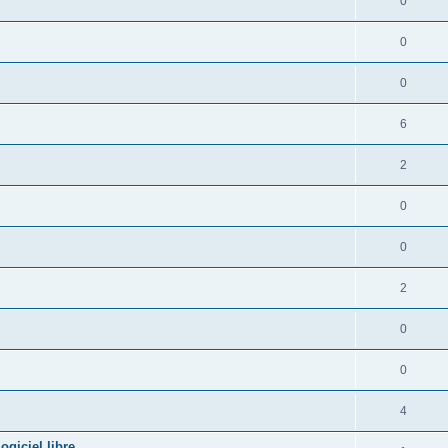
0
0
0
6
2
0
0
2
0
0
4
giciel libre