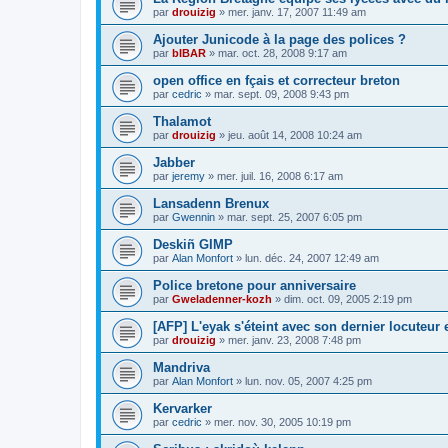
par
drouizig
»
mer. janv. 17, 2007 11:49 am
Ajouter Junicode à la page des polices ?
par
bIBAR
»
mar. oct. 28, 2008 9:17 am
open office en fçais et correcteur breton
par
cedric
»
mar. sept. 09, 2008 9:43 pm
Thalamot
par
drouizig
»
jeu. août 14, 2008 10:24 am
Jabber
par
jeremy
»
mer. juil. 16, 2008 6:17 am
Lansadenn Brenux
par
Gwennin
»
mar. sept. 25, 2007 6:05 pm
Deskiñ GIMP
par
Alan Monfort
»
lun. déc. 24, 2007 12:49 am
Police bretone pour anniversaire
par
Gweladenner-kozh
»
dim. oct. 09, 2005 2:19 pm
[AFP] L'eyak s'éteint avec son dernier locuteur
par
drouizig
»
mer. janv. 23, 2008 7:48 pm
Mandriva
par
Alan Monfort
»
lun. nov. 05, 2007 4:25 pm
Kervarker
par
cedric
»
mer. nov. 30, 2005 10:19 pm