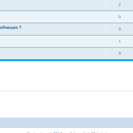
2
0
s/français ?
0
1
0