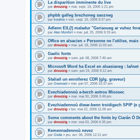
La disparition imminente du live
par
drouizig
»
mar. sept. 19, 2006 1:21 pm
phpbb galleg brezhoneg saozneg
par
koulma
»
ven. sept. 15, 2006 9:37 pm
Adlenn EIL(!) maladur "Geriaoueg ar vuhez fora
par
Alan Monfort
»
mar. juil. 25, 2006 9:33 am
Office en alsacien « Personne ne l'utilise, mais o
par
drouizig
»
mar. juil. 18, 2006 11:03 am
Gaelic fonts
par
drouizig
»
sam. juil. 08, 2006 7:40 am
Microsoft Word ha Excel en alsasianeg : lañset 
par
drouizig
»
sam. juin 24, 2006 9:12 am
Staliañ un enrollerez CDR (glg. graveur)
par
Gwenael
»
mer. juin 07, 2006 10:37 pm
Evezhiadennoù a-berzh aotrou Miossec
par
drouizig
»
mar. mai 30, 2006 3:49 pm
Evezhiadennoù diwar-benn troidigezh SPIP (e g
par
drouizig
»
lun. mai 22, 2006 11:09 am
Some comments about the fonts by Ciarán Ó D
par
drouizig
»
mer. mai 03, 2006 6:35 pm
Kemennadennoù nevez
par
Giulia
»
jeu. avr. 06, 2006 12:21 am