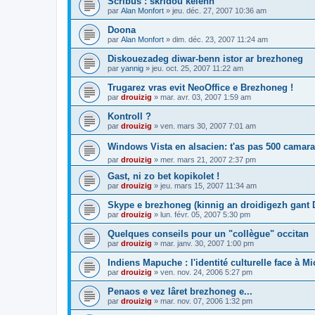
Scribus : skridoù kelenn
par
Alan Monfort
»
jeu. déc. 27, 2007 10:36 am
Doona
par
Alan Monfort
»
dim. déc. 23, 2007 11:24 am
Diskouezadeg diwar-benn istor ar brezhoneg
par
yannig
»
jeu. oct. 25, 2007 11:22 am
Trugarez vras evit NeoOffice e Brezhoneg !
par
drouizig
»
mar. avr. 03, 2007 1:59 am
Kontroll ?
par
drouizig
»
ven. mars 30, 2007 7:01 am
Windows Vista en alsacien: t'as pas 500 camara
par
drouizig
»
mer. mars 21, 2007 2:37 pm
Gast, ni zo bet kopikolet !
par
drouizig
»
jeu. mars 15, 2007 11:34 am
Skype e brezhoneg (kinnig an droidigezh gant
par
drouizig
»
lun. févr. 05, 2007 5:30 pm
Quelques conseils pour un "collègue" occitan
par
drouizig
»
mar. janv. 30, 2007 1:00 pm
Indiens Mapuche : l'identité culturelle face à Mi
par
drouizig
»
ven. nov. 24, 2006 5:27 pm
Penaos e vez lâret brezhoneg e...
par
drouizig
»
mar. nov. 07, 2006 1:32 pm