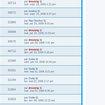
par
drouizig
30713
mar. sept. 19, 2006 1:21 pm
par
koulma
29572
ven. sept. 15, 2006 9:37 pm
par
Alan Monfort
31860
mar. juil. 25, 2006 9:33 am
par
drouizig
30698
mar. juil. 18, 2006 11:03 am
par
drouizig
30575
sam. juil. 08, 2006 7:41 am
par
drouizig
40712
dim. juil. 02, 2006 5:20 pm
par
Giulia
32360
sam. juin 10, 2006 10:34 pm
par
Giulia
35301
mer. mai 31, 2006 3:22 pm
par
Giulia
32194
lun. mai 22, 2006 2:17 pm
par
drouizig
31854
mer. mai 03, 2006 6:35 pm
par
Giulia
31603
jeu. avr. 06, 2006 12:21 am