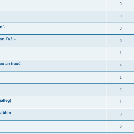
0
0
n".
0
n l'a ! »
0
1
eo an traoù
4
1
2
alleg)
1
uibhín
0
0