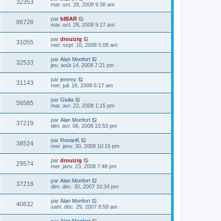
32353
mar. oct. 28, 2008 9:38 am
par
bIBAR
86728
mar. oct. 28, 2008 9:17 am
par
drouizig
31055
mer. sept. 10, 2008 5:08 am
par
Alan Monfort
32533
jeu. août 14, 2008 7:21 pm
par
jeremy
31143
mer. juil. 16, 2008 6:17 am
par
Giulia
56585
mar. avr. 22, 2008 1:15 pm
par
Alan Monfort
37219
dim. avr. 06, 2008 10:53 pm
par
RonanK
38524
mer. janv. 30, 2008 10:15 pm
par
drouizig
29574
mer. janv. 23, 2008 7:48 pm
par
Alan Monfort
37218
dim. déc. 30, 2007 10:34 pm
par
Alan Monfort
40632
sam. déc. 29, 2007 8:58 am
par
Alan Monfort