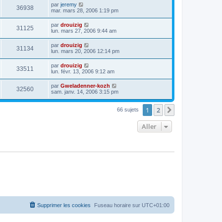
par
jeremy
36938
mar. mars 28, 2006 1:19 pm
par
drouizig
31125
lun. mars 27, 2006 9:44 am
par
drouizig
31134
lun. mars 20, 2006 12:14 pm
par
drouizig
33511
lun. févr. 13, 2006 9:12 am
par
Gweladenner-kozh
32560
sam. janv. 14, 2006 3:15 pm
1
2
Suivant
66 sujets
Aller
Supprimer les cookies
Fuseau horaire sur
UTC+01:00