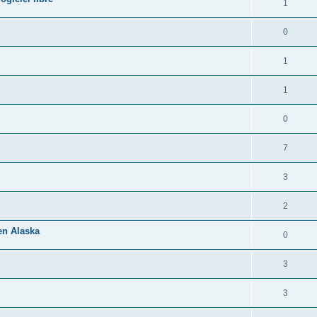
1
0
1
1
0
7
3
2
 en Alaska
0
3
3