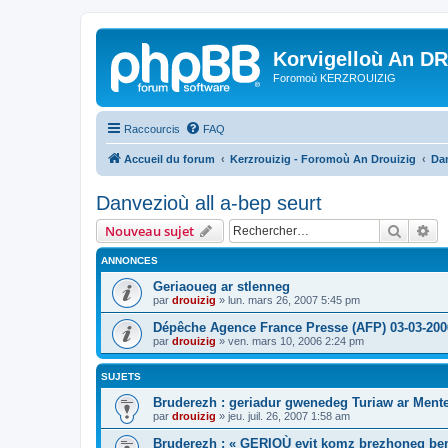
Korvigelloù An D
Foromoù KERZROUIZIG
Raccourcis
FAQ
Accueil du forum
Kerzrouizig - Foromoù An Drouizig
Dan
Danvezioù all a-bep seurt
Recher
Re
Nouveau sujet
ANNONCES
Geriaoueg ar stlenneg
par
drouizig
»
lun. mars 26, 2007 5:45 pm
Dépêche Agence France Presse (AFP) 03-03-200
par
drouizig
»
ven. mars 10, 2006 2:24 pm
SUJETS
Bruderezh : geriadur gwenedeg Turiaw ar Ment
par
drouizig
»
jeu. juil. 26, 2007 1:58 am
Bruderezh : « GERIOÙ evit komz brezhoneg be