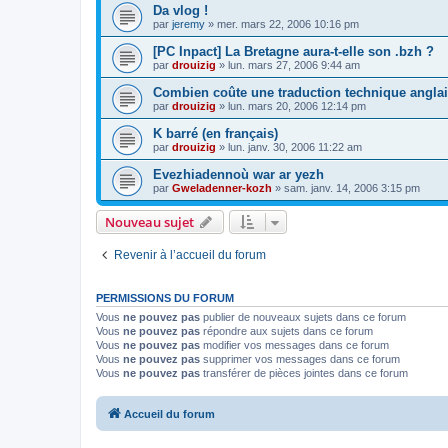
Da vlog !
par
jeremy
»
mer. mars 22, 2006 10:16 pm
[PC Inpact] La Bretagne aura-t-elle son .bzh ?
par
drouizig
»
lun. mars 27, 2006 9:44 am
Combien coûte une traduction technique anglai
par
drouizig
»
lun. mars 20, 2006 12:14 pm
K barré (en français)
par
drouizig
»
lun. janv. 30, 2006 11:22 am
Evezhiadennoù war ar yezh
par
Gweladenner-kozh
»
sam. janv. 14, 2006 3:15 pm
Nouveau sujet
Revenir à l’accueil du forum
PERMISSIONS DU FORUM
Vous
ne pouvez pas
publier de nouveaux sujets dans ce forum
Vous
ne pouvez pas
répondre aux sujets dans ce forum
Vous
ne pouvez pas
modifier vos messages dans ce forum
Vous
ne pouvez pas
supprimer vos messages dans ce forum
Vous
ne pouvez pas
transférer de pièces jointes dans ce forum
Accueil du forum