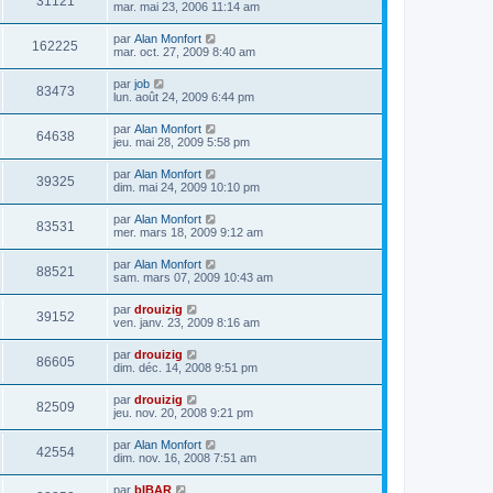
31121
mar. mai 23, 2006 11:14 am
par
Alan Monfort
162225
mar. oct. 27, 2009 8:40 am
par
job
83473
lun. août 24, 2009 6:44 pm
par
Alan Monfort
64638
jeu. mai 28, 2009 5:58 pm
par
Alan Monfort
39325
dim. mai 24, 2009 10:10 pm
par
Alan Monfort
83531
mer. mars 18, 2009 9:12 am
par
Alan Monfort
88521
sam. mars 07, 2009 10:43 am
par
drouizig
39152
ven. janv. 23, 2009 8:16 am
par
drouizig
86605
dim. déc. 14, 2008 9:51 pm
par
drouizig
82509
jeu. nov. 20, 2008 9:21 pm
par
Alan Monfort
42554
dim. nov. 16, 2008 7:51 am
par
bIBAR