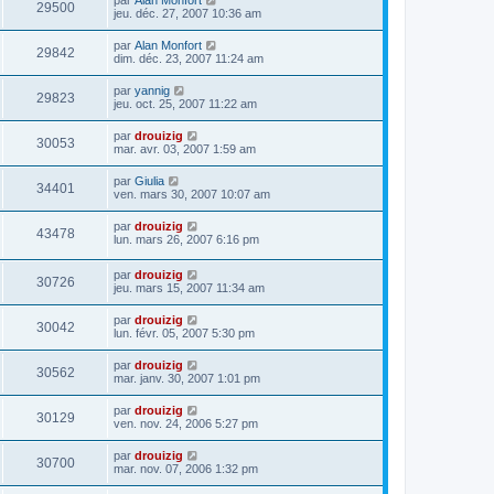
29500
jeu. déc. 27, 2007 10:36 am
par
Alan Monfort
29842
dim. déc. 23, 2007 11:24 am
par
yannig
29823
jeu. oct. 25, 2007 11:22 am
par
drouizig
30053
mar. avr. 03, 2007 1:59 am
par
Giulia
34401
ven. mars 30, 2007 10:07 am
par
drouizig
43478
lun. mars 26, 2007 6:16 pm
par
drouizig
30726
jeu. mars 15, 2007 11:34 am
par
drouizig
30042
lun. févr. 05, 2007 5:30 pm
par
drouizig
30562
mar. janv. 30, 2007 1:01 pm
par
drouizig
30129
ven. nov. 24, 2006 5:27 pm
par
drouizig
30700
mar. nov. 07, 2006 1:32 pm