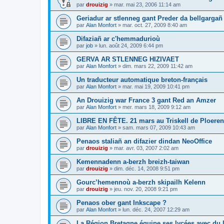
par
drouizig
»
mar. mai 23, 2006 11:14 am
Geriadur ar stlenneg gant Preder da bellgargañ
par
Alan Monfort
»
mar. oct. 27, 2009 8:40 am
Difaziañ ar c'hemmadurioù
par
job
»
lun. août 24, 2009 6:44 pm
GERVA AR STLENNEG HIZIVAET
par
Alan Monfort
»
dim. mars 22, 2009 11:42 am
Un traducteur automatique breton-français
par
Alan Monfort
»
mar. mai 19, 2009 10:41 pm
An Drouizig war France 3 gant Red an Amzer
par
Alan Monfort
»
mer. mars 18, 2009 9:12 am
LIBRE EN FÊTE. 21 mars au Triskell de Ploeren
par
Alan Monfort
»
sam. mars 07, 2009 10:43 am
Penaos staliañ an difazier dindan NeoOffice
par
drouizig
»
mar. avr. 03, 2007 2:02 am
Kemennadenn a-berzh breizh-taiwan
par
drouizig
»
dim. déc. 14, 2008 9:51 pm
Gourc’hemennoù a-berzh skipailh Kelenn
par
drouizig
»
jeu. nov. 20, 2008 9:21 pm
Penaos ober gant Inkscape ?
par
Alan Monfort
»
lun. déc. 24, 2007 12:29 am
La Région Bretagne équipe ses lycées avec du lo