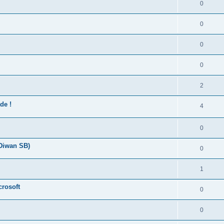
0
0
0
0
2
de !
4
0
 Diwan SB)
0
1
crosoft
0
0