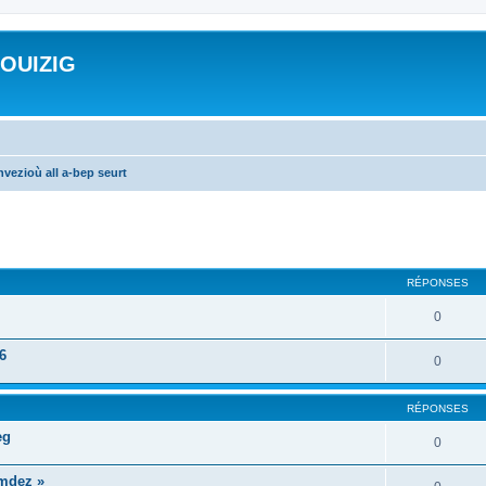
ROUIZIG
vezioù all a-bep seurt
cher
cherche avancée
RÉPONSES
0
6
0
RÉPONSES
eg
0
mdez »