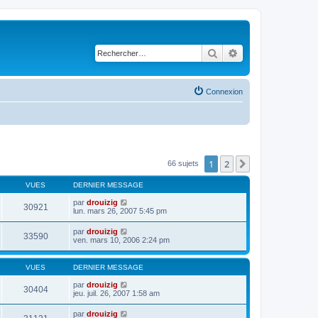
Rechercher
Recherche avancé
Connexion
1
2
Suivant
66 sujets
VUES
DERNIER MESSAGE
par
drouizig
30921
lun. mars 26, 2007 5:45 pm
par
drouizig
33590
ven. mars 10, 2006 2:24 pm
VUES
DERNIER MESSAGE
par
drouizig
30404
jeu. juil. 26, 2007 1:58 am
par
drouizig