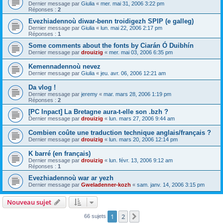
Dernier message par
Giulia
«
mer. mai 31, 2006 3:22 pm
Réponses :
2
Evezhiadennoù diwar-benn troidigezh SPIP (e galleg)
Dernier message par
Giulia
«
lun. mai 22, 2006 2:17 pm
Réponses :
1
Some comments about the fonts by Ciarán Ó Duibhín
Dernier message par
drouizig
«
mer. mai 03, 2006 6:35 pm
Kemennadennoù nevez
Dernier message par
Giulia
«
jeu. avr. 06, 2006 12:21 am
Da vlog !
Dernier message par
jeremy
«
mar. mars 28, 2006 1:19 pm
Réponses :
2
[PC Inpact] La Bretagne aura-t-elle son .bzh ?
Dernier message par
drouizig
«
lun. mars 27, 2006 9:44 am
Combien coûte une traduction technique anglais/français ?
Dernier message par
drouizig
«
lun. mars 20, 2006 12:14 pm
K barré (en français)
Dernier message par
drouizig
«
lun. févr. 13, 2006 9:12 am
Réponses :
1
Evezhiadennoù war ar yezh
Dernier message par
Gweladenner-kozh
«
sam. janv. 14, 2006 3:15 pm
Nouveau sujet
1
2
Suivant
66 sujets