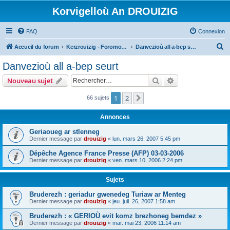
Korvigelloù An DROUIZIG
FAQ
Connexion
R
Accueil du forum
Kerzrouizig - Foromoù An Drouizig
Danvezioù all a-bep seurt
e
Danvezioù all a-bep seurt
c
Rechercher
Recherche avanc
Nouveau sujet
h
e
1
2
Suivant
66 sujets
r
Annonces
c
Geriaoueg ar stlenneg
h
Dernier message par
drouizig
«
lun. mars 26, 2007 5:45 pm
e
Dépêche Agence France Presse (AFP) 03-03-2006
r
Dernier message par
drouizig
«
ven. mars 10, 2006 2:24 pm
Sujets
Bruderezh : geriadur gwenedeg Turiaw ar Menteg
Dernier message par
drouizig
«
jeu. juil. 26, 2007 1:58 am
Bruderezh : « GERIOÙ evit komz brezhoneg bemdez »
Dernier message par
drouizig
«
mar. mai 23, 2006 11:14 am