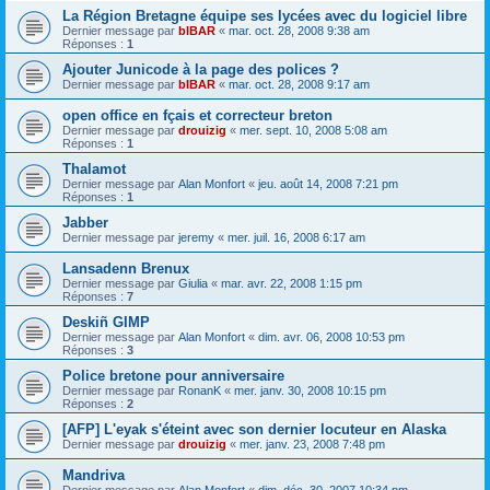
La Région Bretagne équipe ses lycées avec du logiciel libre
Dernier message par
bIBAR
«
mar. oct. 28, 2008 9:38 am
Réponses :
1
Ajouter Junicode à la page des polices ?
Dernier message par
bIBAR
«
mar. oct. 28, 2008 9:17 am
open office en fçais et correcteur breton
Dernier message par
drouizig
«
mer. sept. 10, 2008 5:08 am
Réponses :
1
Thalamot
Dernier message par
Alan Monfort
«
jeu. août 14, 2008 7:21 pm
Réponses :
1
Jabber
Dernier message par
jeremy
«
mer. juil. 16, 2008 6:17 am
Lansadenn Brenux
Dernier message par
Giulia
«
mar. avr. 22, 2008 1:15 pm
Réponses :
7
Deskiñ GIMP
Dernier message par
Alan Monfort
«
dim. avr. 06, 2008 10:53 pm
Réponses :
3
Police bretone pour anniversaire
Dernier message par
RonanK
«
mer. janv. 30, 2008 10:15 pm
Réponses :
2
[AFP] L'eyak s'éteint avec son dernier locuteur en Alaska
Dernier message par
drouizig
«
mer. janv. 23, 2008 7:48 pm
Mandriva