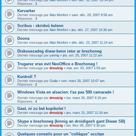
Dernier message par
Alan Monfort
«
dim. déc. 30, 2007 10:34 pm
Réponses :
3
Kervarker
Dernier message par
Alan Monfort
«
sam. déc. 29, 2007 8:58 am
Réponses :
3
Scribus : skridoù kelenn
Dernier message par
Alan Monfort
«
jeu. déc. 27, 2007 10:36 am
Doona
Dernier message par
Alan Monfort
«
dim. déc. 23, 2007 11:24 am
Diskouezadeg diwar-benn istor ar brezhoneg
Dernier message par
yannig
«
jeu. oct. 25, 2007 11:22 am
Trugarez vras evit NeoOffice e Brezhoneg !
Dernier message par
drouizig
«
mar. avr. 03, 2007 1:59 am
Kontroll ?
Dernier message par
Giulia
«
ven. mars 30, 2007 10:07 am
Réponses :
2
Windows Vista en alsacien: t'as pas 500 camarade !
Dernier message par
drouizig
«
lun. mars 26, 2007 6:16 pm
Réponses :
4
Gast, ni zo bet kopikolet !
Dernier message par
drouizig
«
jeu. mars 15, 2007 11:34 am
Skype e brezhoneg (kinnig an droidigezh gant Diwan SB)
Dernier message par
drouizig
«
lun. févr. 05, 2007 5:30 pm
Quelques conseils pour un "collègue" occitan