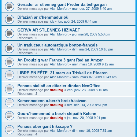
Geriadur ar stlenneg gant Preder da bellgargañ
Dernier message par
Alan Monfort
«
mar. oct. 27, 2009 8:40 am
Difaziañ ar c'hemmadurioù
Dernier message par
job
«
lun. août 24, 2009 6:44 pm
GERVA AR STLENNEG HIZIVAET
Dernier message par
Alan Monfort
«
jeu. mai 28, 2009 5:58 pm
Réponses :
6
Un traducteur automatique breton-français
Dernier message par
Alan Monfort
«
dim. mai 24, 2009 10:10 pm
Réponses :
2
An Drouizig war France 3 gant Red an Amzer
Dernier message par
Alan Monfort
«
mer. mars 18, 2009 9:12 am
LIBRE EN FÊTE. 21 mars au Triskell de Ploeren
Dernier message par
Alan Monfort
«
sam. mars 07, 2009 10:43 am
Penaos staliañ an difazier dindan NeoOffice
Dernier message par
drouizig
«
ven. janv. 23, 2009 8:16 am
Réponses :
2
Kemennadenn a-berzh breizh-taiwan
Dernier message par
drouizig
«
dim. déc. 14, 2008 9:51 pm
Gourc’hemennoù a-berzh skipailh Kelenn
Dernier message par
drouizig
«
jeu. nov. 20, 2008 9:21 pm
Penaos ober gant Inkscape ?
Dernier message par
Alan Monfort
«
dim. nov. 16, 2008 7:51 am
Réponses :
4