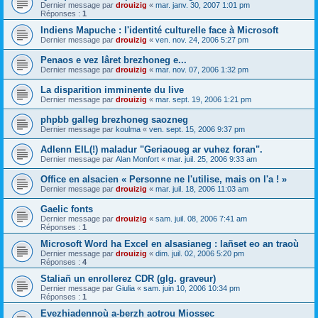
Dernier message par
drouizig
«
mar. janv. 30, 2007 1:01 pm
Réponses :
1
Indiens Mapuche : l'identité culturelle face à Microsoft
Dernier message par
drouizig
«
ven. nov. 24, 2006 5:27 pm
Penaos e vez lâret brezhoneg e...
Dernier message par
drouizig
«
mar. nov. 07, 2006 1:32 pm
La disparition imminente du live
Dernier message par
drouizig
«
mar. sept. 19, 2006 1:21 pm
phpbb galleg brezhoneg saozneg
Dernier message par
koulma
«
ven. sept. 15, 2006 9:37 pm
Adlenn EIL(!) maladur "Geriaoueg ar vuhez foran".
Dernier message par
Alan Monfort
«
mar. juil. 25, 2006 9:33 am
Office en alsacien « Personne ne l'utilise, mais on l'a ! »
Dernier message par
drouizig
«
mar. juil. 18, 2006 11:03 am
Gaelic fonts
Dernier message par
drouizig
«
sam. juil. 08, 2006 7:41 am
Réponses :
1
Microsoft Word ha Excel en alsasianeg : lañset eo an traoù
Dernier message par
drouizig
«
dim. juil. 02, 2006 5:20 pm
Réponses :
4
Staliañ un enrollerez CDR (glg. graveur)
Dernier message par
Giulia
«
sam. juin 10, 2006 10:34 pm
Réponses :
1
Evezhiadennoù a-berzh aotrou Miossec