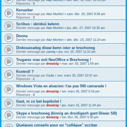
Dernier message par
Alan Monfort
«
dim. déc. 30, 2007 10:34 pm
Réponses :
3
Kervarker
Dernier message par
Alan Monfort
«
sam. déc. 29, 2007 8:58 am
Réponses :
3
Scribus : skridoù kelenn
Dernier message par
Alan Monfort
«
jeu. déc. 27, 2007 10:36 am
Doona
Dernier message par
Alan Monfort
«
dim. déc. 23, 2007 11:24 am
Diskouezadeg diwar-benn istor ar brezhoneg
Dernier message par
yannig
«
jeu. oct. 25, 2007 11:22 am
Trugarez vras evit NeoOffice e Brezhoneg !
Dernier message par
drouizig
«
mar. avr. 03, 2007 1:59 am
Kontroll ?
Dernier message par
Giulia
«
ven. mars 30, 2007 10:07 am
Réponses :
2
Windows Vista en alsacien: t'as pas 500 camarade !
Dernier message par
drouizig
«
lun. mars 26, 2007 6:16 pm
Réponses :
4
Gast, ni zo bet kopikolet !
Dernier message par
drouizig
«
jeu. mars 15, 2007 11:34 am
Skype e brezhoneg (kinnig an droidigezh gant Diwan SB)
Dernier message par
drouizig
«
lun. févr. 05, 2007 5:30 pm
Quelques conseils pour un "collègue" occitan