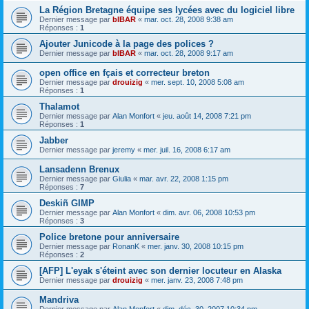
La Région Bretagne équipe ses lycées avec du logiciel libre
Dernier message par
bIBAR
«
mar. oct. 28, 2008 9:38 am
Réponses :
1
Ajouter Junicode à la page des polices ?
Dernier message par
bIBAR
«
mar. oct. 28, 2008 9:17 am
open office en fçais et correcteur breton
Dernier message par
drouizig
«
mer. sept. 10, 2008 5:08 am
Réponses :
1
Thalamot
Dernier message par
Alan Monfort
«
jeu. août 14, 2008 7:21 pm
Réponses :
1
Jabber
Dernier message par
jeremy
«
mer. juil. 16, 2008 6:17 am
Lansadenn Brenux
Dernier message par
Giulia
«
mar. avr. 22, 2008 1:15 pm
Réponses :
7
Deskiñ GIMP
Dernier message par
Alan Monfort
«
dim. avr. 06, 2008 10:53 pm
Réponses :
3
Police bretone pour anniversaire
Dernier message par
RonanK
«
mer. janv. 30, 2008 10:15 pm
Réponses :
2
[AFP] L'eyak s'éteint avec son dernier locuteur en Alaska
Dernier message par
drouizig
«
mer. janv. 23, 2008 7:48 pm
Mandriva