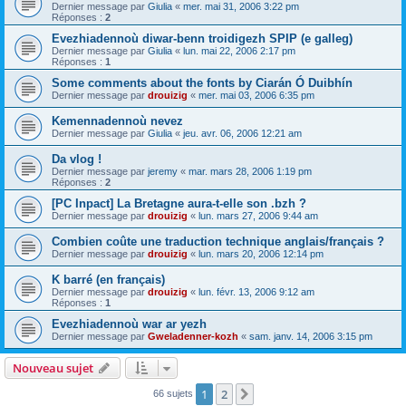
Dernier message par
Giulia
«
mer. mai 31, 2006 3:22 pm
Réponses :
2
Evezhiadennoù diwar-benn troidigezh SPIP (e galleg)
Dernier message par
Giulia
«
lun. mai 22, 2006 2:17 pm
Réponses :
1
Some comments about the fonts by Ciarán Ó Duibhín
Dernier message par
drouizig
«
mer. mai 03, 2006 6:35 pm
Kemennadennoù nevez
Dernier message par
Giulia
«
jeu. avr. 06, 2006 12:21 am
Da vlog !
Dernier message par
jeremy
«
mar. mars 28, 2006 1:19 pm
Réponses :
2
[PC Inpact] La Bretagne aura-t-elle son .bzh ?
Dernier message par
drouizig
«
lun. mars 27, 2006 9:44 am
Combien coûte une traduction technique anglais/français ?
Dernier message par
drouizig
«
lun. mars 20, 2006 12:14 pm
K barré (en français)
Dernier message par
drouizig
«
lun. févr. 13, 2006 9:12 am
Réponses :
1
Evezhiadennoù war ar yezh
Dernier message par
Gweladenner-kozh
«
sam. janv. 14, 2006 3:15 pm
Nouveau sujet
1
2
Suivant
66 sujets