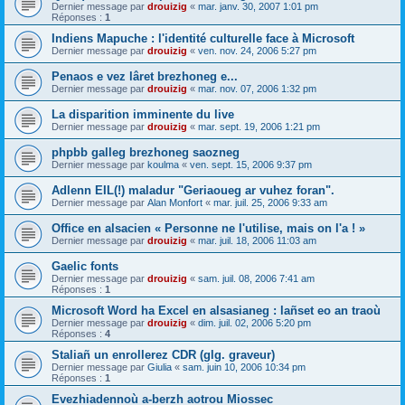
Dernier message par
drouizig
«
mar. janv. 30, 2007 1:01 pm
Réponses :
1
Indiens Mapuche : l'identité culturelle face à Microsoft
Dernier message par
drouizig
«
ven. nov. 24, 2006 5:27 pm
Penaos e vez lâret brezhoneg e...
Dernier message par
drouizig
«
mar. nov. 07, 2006 1:32 pm
La disparition imminente du live
Dernier message par
drouizig
«
mar. sept. 19, 2006 1:21 pm
phpbb galleg brezhoneg saozneg
Dernier message par
koulma
«
ven. sept. 15, 2006 9:37 pm
Adlenn EIL(!) maladur "Geriaoueg ar vuhez foran".
Dernier message par
Alan Monfort
«
mar. juil. 25, 2006 9:33 am
Office en alsacien « Personne ne l'utilise, mais on l'a ! »
Dernier message par
drouizig
«
mar. juil. 18, 2006 11:03 am
Gaelic fonts
Dernier message par
drouizig
«
sam. juil. 08, 2006 7:41 am
Réponses :
1
Microsoft Word ha Excel en alsasianeg : lañset eo an traoù
Dernier message par
drouizig
«
dim. juil. 02, 2006 5:20 pm
Réponses :
4
Staliañ un enrollerez CDR (glg. graveur)
Dernier message par
Giulia
«
sam. juin 10, 2006 10:34 pm
Réponses :
1
Evezhiadennoù a-berzh aotrou Miossec