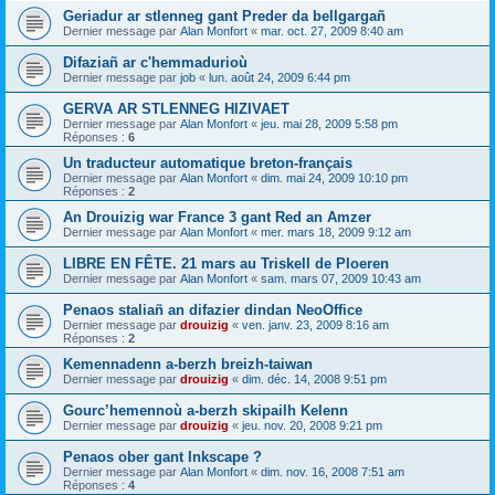
Geriadur ar stlenneg gant Preder da bellgargañ
Dernier message par
Alan Monfort
«
mar. oct. 27, 2009 8:40 am
Difaziañ ar c'hemmadurioù
Dernier message par
job
«
lun. août 24, 2009 6:44 pm
GERVA AR STLENNEG HIZIVAET
Dernier message par
Alan Monfort
«
jeu. mai 28, 2009 5:58 pm
Réponses :
6
Un traducteur automatique breton-français
Dernier message par
Alan Monfort
«
dim. mai 24, 2009 10:10 pm
Réponses :
2
An Drouizig war France 3 gant Red an Amzer
Dernier message par
Alan Monfort
«
mer. mars 18, 2009 9:12 am
LIBRE EN FÊTE. 21 mars au Triskell de Ploeren
Dernier message par
Alan Monfort
«
sam. mars 07, 2009 10:43 am
Penaos staliañ an difazier dindan NeoOffice
Dernier message par
drouizig
«
ven. janv. 23, 2009 8:16 am
Réponses :
2
Kemennadenn a-berzh breizh-taiwan
Dernier message par
drouizig
«
dim. déc. 14, 2008 9:51 pm
Gourc’hemennoù a-berzh skipailh Kelenn
Dernier message par
drouizig
«
jeu. nov. 20, 2008 9:21 pm
Penaos ober gant Inkscape ?
Dernier message par
Alan Monfort
«
dim. nov. 16, 2008 7:51 am
Réponses :
4