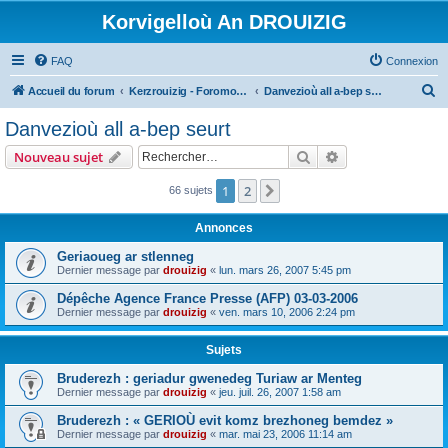
Korvigelloù An DROUIZIG
FAQ
Connexion
R
Accueil du forum
Kerzrouizig - Foromoù An Drouizig
Danvezioù all a-bep seurt
e
Danvezioù all a-bep seurt
c
Rechercher
Recherche avanc
Nouveau sujet
h
e
1
2
Suivant
66 sujets
r
Annonces
c
Geriaoueg ar stlenneg
h
Dernier message par
drouizig
«
lun. mars 26, 2007 5:45 pm
e
Dépêche Agence France Presse (AFP) 03-03-2006
r
Dernier message par
drouizig
«
ven. mars 10, 2006 2:24 pm
Sujets
Bruderezh : geriadur gwenedeg Turiaw ar Menteg
Dernier message par
drouizig
«
jeu. juil. 26, 2007 1:58 am
Bruderezh : « GERIOÙ evit komz brezhoneg bemdez »
Dernier message par
drouizig
«
mar. mai 23, 2006 11:14 am