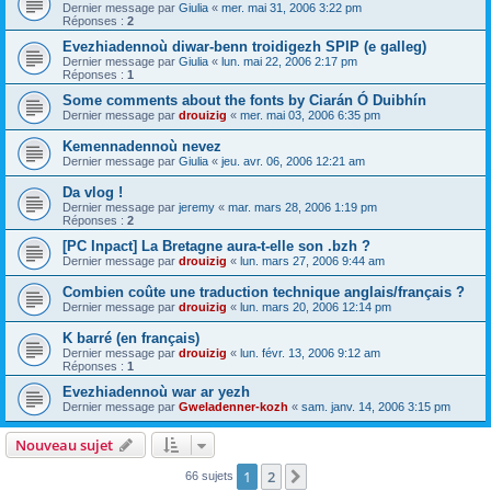
Dernier message par
Giulia
«
mer. mai 31, 2006 3:22 pm
Réponses :
2
Evezhiadennoù diwar-benn troidigezh SPIP (e galleg)
Dernier message par
Giulia
«
lun. mai 22, 2006 2:17 pm
Réponses :
1
Some comments about the fonts by Ciarán Ó Duibhín
Dernier message par
drouizig
«
mer. mai 03, 2006 6:35 pm
Kemennadennoù nevez
Dernier message par
Giulia
«
jeu. avr. 06, 2006 12:21 am
Da vlog !
Dernier message par
jeremy
«
mar. mars 28, 2006 1:19 pm
Réponses :
2
[PC Inpact] La Bretagne aura-t-elle son .bzh ?
Dernier message par
drouizig
«
lun. mars 27, 2006 9:44 am
Combien coûte une traduction technique anglais/français ?
Dernier message par
drouizig
«
lun. mars 20, 2006 12:14 pm
K barré (en français)
Dernier message par
drouizig
«
lun. févr. 13, 2006 9:12 am
Réponses :
1
Evezhiadennoù war ar yezh
Dernier message par
Gweladenner-kozh
«
sam. janv. 14, 2006 3:15 pm
Nouveau sujet
1
2
Suivant
66 sujets