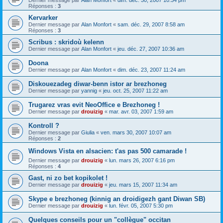
Dernier message par
Alan Monfort
«
dim. déc. 30, 2007 10:34 pm
Réponses :
3
Kervarker
Dernier message par
Alan Monfort
«
sam. déc. 29, 2007 8:58 am
Réponses :
3
Scribus : skridoù kelenn
Dernier message par
Alan Monfort
«
jeu. déc. 27, 2007 10:36 am
Doona
Dernier message par
Alan Monfort
«
dim. déc. 23, 2007 11:24 am
Diskouezadeg diwar-benn istor ar brezhoneg
Dernier message par
yannig
«
jeu. oct. 25, 2007 11:22 am
Trugarez vras evit NeoOffice e Brezhoneg !
Dernier message par
drouizig
«
mar. avr. 03, 2007 1:59 am
Kontroll ?
Dernier message par
Giulia
«
ven. mars 30, 2007 10:07 am
Réponses :
2
Windows Vista en alsacien: t'as pas 500 camarade !
Dernier message par
drouizig
«
lun. mars 26, 2007 6:16 pm
Réponses :
4
Gast, ni zo bet kopikolet !
Dernier message par
drouizig
«
jeu. mars 15, 2007 11:34 am
Skype e brezhoneg (kinnig an droidigezh gant Diwan SB)
Dernier message par
drouizig
«
lun. févr. 05, 2007 5:30 pm
Quelques conseils pour un "collègue" occitan