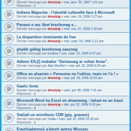
Dernier message par
drouizig
«
mar. janv. 30, 2007 1:01 pm
Réponses :
1
Indiens Mapuche : l'identité culturelle face à Microsoft
Dernier message par
drouizig
«
ven. nov. 24, 2006 5:27 pm
Penaos e vez lâret brezhoneg e...
Dernier message par
drouizig
«
mar. nov. 07, 2006 1:32 pm
La disparition imminente du live
Dernier message par
drouizig
«
mar. sept. 19, 2006 1:21 pm
phpbb galleg brezhoneg saozneg
Dernier message par
koulma
«
ven. sept. 15, 2006 9:37 pm
Adlenn EIL(!) maladur "Geriaoueg ar vuhez foran".
Dernier message par
Alan Monfort
«
mar. juil. 25, 2006 9:33 am
Office en alsacien « Personne ne l'utilise, mais on l'a ! »
Dernier message par
drouizig
«
mar. juil. 18, 2006 11:03 am
Gaelic fonts
Dernier message par
drouizig
«
sam. juil. 08, 2006 7:41 am
Réponses :
1
Microsoft Word ha Excel en alsasianeg : lañset eo an traoù
Dernier message par
drouizig
«
dim. juil. 02, 2006 5:20 pm
Réponses :
4
Staliañ un enrollerez CDR (glg. graveur)
Dernier message par
Giulia
«
sam. juin 10, 2006 10:34 pm
Réponses :
1
Evezhiadennoù a-berzh aotrou Miossec