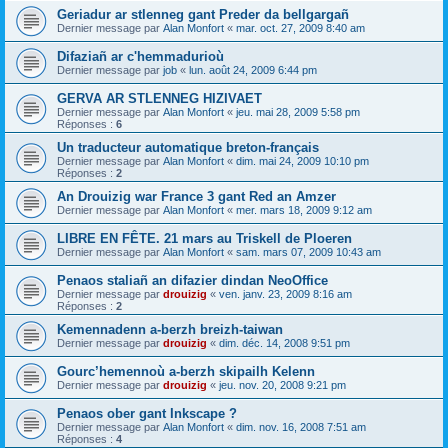
Geriadur ar stlenneg gant Preder da bellgargañ
Dernier message par
Alan Monfort
«
mar. oct. 27, 2009 8:40 am
Difaziañ ar c'hemmadurioù
Dernier message par
job
«
lun. août 24, 2009 6:44 pm
GERVA AR STLENNEG HIZIVAET
Dernier message par
Alan Monfort
«
jeu. mai 28, 2009 5:58 pm
Réponses :
6
Un traducteur automatique breton-français
Dernier message par
Alan Monfort
«
dim. mai 24, 2009 10:10 pm
Réponses :
2
An Drouizig war France 3 gant Red an Amzer
Dernier message par
Alan Monfort
«
mer. mars 18, 2009 9:12 am
LIBRE EN FÊTE. 21 mars au Triskell de Ploeren
Dernier message par
Alan Monfort
«
sam. mars 07, 2009 10:43 am
Penaos staliañ an difazier dindan NeoOffice
Dernier message par
drouizig
«
ven. janv. 23, 2009 8:16 am
Réponses :
2
Kemennadenn a-berzh breizh-taiwan
Dernier message par
drouizig
«
dim. déc. 14, 2008 9:51 pm
Gourc’hemennoù a-berzh skipailh Kelenn
Dernier message par
drouizig
«
jeu. nov. 20, 2008 9:21 pm
Penaos ober gant Inkscape ?
Dernier message par
Alan Monfort
«
dim. nov. 16, 2008 7:51 am
Réponses :
4