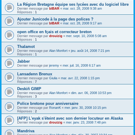
La Région Bretagne équipe ses lycées avec du logiciel libre
Dernier message par
bIBAR
«
mar. oct. 28, 2008 9:38 am
Réponses :
1
Ajouter Junicode à la page des polices ?
Dernier message par
bIBAR
«
mar. oct. 28, 2008 9:17 am
open office en fçais et correcteur breton
Dernier message par
drouizig
«
mer. sept. 10, 2008 5:08 am
Réponses :
1
Thalamot
Dernier message par
Alan Monfort
«
jeu. août 14, 2008 7:21 pm
Réponses :
1
Jabber
Dernier message par
jeremy
«
mer. juil. 16, 2008 6:17 am
Lansadenn Brenux
Dernier message par
Giulia
«
mar. avr. 22, 2008 1:15 pm
Réponses :
7
Deskiñ GIMP
Dernier message par
Alan Monfort
«
dim. avr. 06, 2008 10:53 pm
Réponses :
3
Police bretone pour anniversaire
Dernier message par
RonanK
«
mer. janv. 30, 2008 10:15 pm
Réponses :
2
[AFP] L'eyak s'éteint avec son dernier locuteur en Alaska
Dernier message par
drouizig
«
mer. janv. 23, 2008 7:48 pm
Mandriva