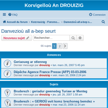
Korvigelloù An DROUIZIG
FAQ
Connexion
R
Accueil du forum
Kerzrouizig - Foromoù An Drouizig
Danvezioù all a-bep seurt
e
Danvezioù all a-bep seurt
c
Rechercher
Recherche avanc
Nouveau sujet
h
e
1
2
Suivant
66 sujets
r
Annonces
c
Geriaoueg ar stlenneg
h
Dernier message par
drouizig
«
lun. mars 26, 2007 5:45 pm
e
Dépêche Agence France Presse (AFP) 03-03-2006
r
Dernier message par
drouizig
«
ven. mars 10, 2006 2:24 pm
Sujets
Bruderezh : geriadur gwenedeg Turiaw ar Menteg
Dernier message par
drouizig
«
jeu. juil. 26, 2007 1:58 am
Bruderezh : « GERIOÙ evit komz brezhoneg bemdez »
Dernier message par
drouizig
«
mar. mai 23, 2006 11:14 am