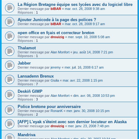
La Région Bretagne équipe ses lycées avec du logiciel libre
Dernier message par
bIBAR
«
mar. oct. 28, 2008 9:38 am
Réponses :
1
Ajouter Junicode à la page des polices ?
Dernier message par
bIBAR
«
mar. oct. 28, 2008 9:17 am
open office en fçais et correcteur breton
Dernier message par
drouizig
«
mer. sept. 10, 2008 5:08 am
Réponses :
1
Thalamot
Dernier message par
Alan Monfort
«
jeu. août 14, 2008 7:21 pm
Réponses :
1
Jabber
Dernier message par
jeremy
«
mer. juil. 16, 2008 6:17 am
Lansadenn Brenux
Dernier message par
Giulia
«
mar. avr. 22, 2008 1:15 pm
Réponses :
7
Deskiñ GIMP
Dernier message par
Alan Monfort
«
dim. avr. 06, 2008 10:53 pm
Réponses :
3
Police bretone pour anniversaire
Dernier message par
RonanK
«
mer. janv. 30, 2008 10:15 pm
Réponses :
2
[AFP] L'eyak s'éteint avec son dernier locuteur en Alaska
Dernier message par
drouizig
«
mer. janv. 23, 2008 7:48 pm
Mandriva