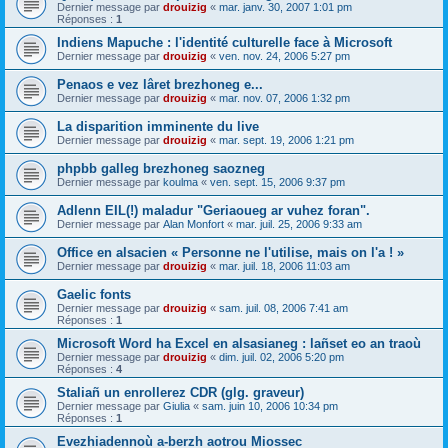
Dernier message par
drouizig
«
mar. janv. 30, 2007 1:01 pm
Réponses :
1
Indiens Mapuche : l'identité culturelle face à Microsoft
Dernier message par
drouizig
«
ven. nov. 24, 2006 5:27 pm
Penaos e vez lâret brezhoneg e...
Dernier message par
drouizig
«
mar. nov. 07, 2006 1:32 pm
La disparition imminente du live
Dernier message par
drouizig
«
mar. sept. 19, 2006 1:21 pm
phpbb galleg brezhoneg saozneg
Dernier message par
koulma
«
ven. sept. 15, 2006 9:37 pm
Adlenn EIL(!) maladur "Geriaoueg ar vuhez foran".
Dernier message par
Alan Monfort
«
mar. juil. 25, 2006 9:33 am
Office en alsacien « Personne ne l'utilise, mais on l'a ! »
Dernier message par
drouizig
«
mar. juil. 18, 2006 11:03 am
Gaelic fonts
Dernier message par
drouizig
«
sam. juil. 08, 2006 7:41 am
Réponses :
1
Microsoft Word ha Excel en alsasianeg : lañset eo an traoù
Dernier message par
drouizig
«
dim. juil. 02, 2006 5:20 pm
Réponses :
4
Staliañ un enrollerez CDR (glg. graveur)
Dernier message par
Giulia
«
sam. juin 10, 2006 10:34 pm
Réponses :
1
Evezhiadennoù a-berzh aotrou Miossec