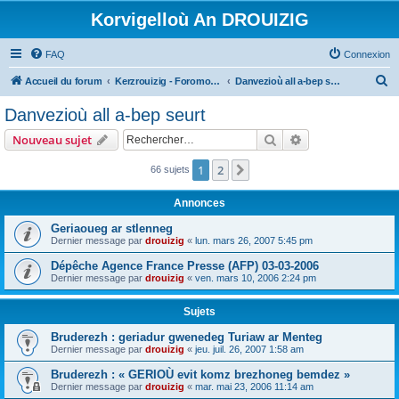
Korvigelloù An DROUIZIG
FAQ
Connexion
R
Accueil du forum
Kerzrouizig - Foromoù An Drouizig
Danvezioù all a-bep seurt
e
Danvezioù all a-bep seurt
c
Rechercher
Recherche avanc
Nouveau sujet
h
e
1
2
Suivant
66 sujets
r
Annonces
c
Geriaoueg ar stlenneg
h
Dernier message par
drouizig
«
lun. mars 26, 2007 5:45 pm
e
Dépêche Agence France Presse (AFP) 03-03-2006
r
Dernier message par
drouizig
«
ven. mars 10, 2006 2:24 pm
Sujets
Bruderezh : geriadur gwenedeg Turiaw ar Menteg
Dernier message par
drouizig
«
jeu. juil. 26, 2007 1:58 am
Bruderezh : « GERIOÙ evit komz brezhoneg bemdez »
Dernier message par
drouizig
«
mar. mai 23, 2006 11:14 am