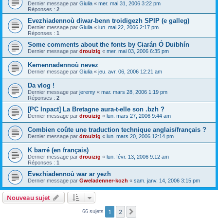
Dernier message par
Giulia
«
mer. mai 31, 2006 3:22 pm
Réponses :
2
Evezhiadennoù diwar-benn troidigezh SPIP (e galleg)
Dernier message par
Giulia
«
lun. mai 22, 2006 2:17 pm
Réponses :
1
Some comments about the fonts by Ciarán Ó Duibhín
Dernier message par
drouizig
«
mer. mai 03, 2006 6:35 pm
Kemennadennoù nevez
Dernier message par
Giulia
«
jeu. avr. 06, 2006 12:21 am
Da vlog !
Dernier message par
jeremy
«
mar. mars 28, 2006 1:19 pm
Réponses :
2
[PC Inpact] La Bretagne aura-t-elle son .bzh ?
Dernier message par
drouizig
«
lun. mars 27, 2006 9:44 am
Combien coûte une traduction technique anglais/français ?
Dernier message par
drouizig
«
lun. mars 20, 2006 12:14 pm
K barré (en français)
Dernier message par
drouizig
«
lun. févr. 13, 2006 9:12 am
Réponses :
1
Evezhiadennoù war ar yezh
Dernier message par
Gweladenner-kozh
«
sam. janv. 14, 2006 3:15 pm
Nouveau sujet
1
2
Suivant
66 sujets