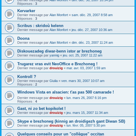
Dernier message par
Alan Monfort
«
dim. déc. 30, 2007 10:34 pm
Réponses :
3
Kervarker
Dernier message par
Alan Monfort
«
sam. déc. 29, 2007 8:58 am
Réponses :
3
Scribus : skridoù kelenn
Dernier message par
Alan Monfort
«
jeu. déc. 27, 2007 10:36 am
Doona
Dernier message par
Alan Monfort
«
dim. déc. 23, 2007 11:24 am
Diskouezadeg diwar-benn istor ar brezhoneg
Dernier message par
yannig
«
jeu. oct. 25, 2007 11:22 am
Trugarez vras evit NeoOffice e Brezhoneg !
Dernier message par
drouizig
«
mar. avr. 03, 2007 1:59 am
Kontroll ?
Dernier message par
Giulia
«
ven. mars 30, 2007 10:07 am
Réponses :
2
Windows Vista en alsacien: t'as pas 500 camarade !
Dernier message par
drouizig
«
lun. mars 26, 2007 6:16 pm
Réponses :
4
Gast, ni zo bet kopikolet !
Dernier message par
drouizig
«
jeu. mars 15, 2007 11:34 am
Skype e brezhoneg (kinnig an droidigezh gant Diwan SB)
Dernier message par
drouizig
«
lun. févr. 05, 2007 5:30 pm
Quelques conseils pour un "collègue" occitan