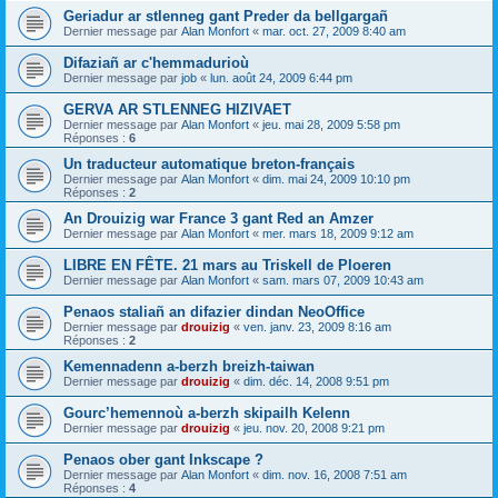
Geriadur ar stlenneg gant Preder da bellgargañ
Dernier message par
Alan Monfort
«
mar. oct. 27, 2009 8:40 am
Difaziañ ar c'hemmadurioù
Dernier message par
job
«
lun. août 24, 2009 6:44 pm
GERVA AR STLENNEG HIZIVAET
Dernier message par
Alan Monfort
«
jeu. mai 28, 2009 5:58 pm
Réponses :
6
Un traducteur automatique breton-français
Dernier message par
Alan Monfort
«
dim. mai 24, 2009 10:10 pm
Réponses :
2
An Drouizig war France 3 gant Red an Amzer
Dernier message par
Alan Monfort
«
mer. mars 18, 2009 9:12 am
LIBRE EN FÊTE. 21 mars au Triskell de Ploeren
Dernier message par
Alan Monfort
«
sam. mars 07, 2009 10:43 am
Penaos staliañ an difazier dindan NeoOffice
Dernier message par
drouizig
«
ven. janv. 23, 2009 8:16 am
Réponses :
2
Kemennadenn a-berzh breizh-taiwan
Dernier message par
drouizig
«
dim. déc. 14, 2008 9:51 pm
Gourc’hemennoù a-berzh skipailh Kelenn
Dernier message par
drouizig
«
jeu. nov. 20, 2008 9:21 pm
Penaos ober gant Inkscape ?
Dernier message par
Alan Monfort
«
dim. nov. 16, 2008 7:51 am
Réponses :
4