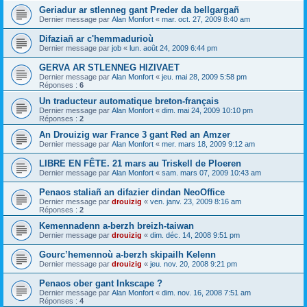
Geriadur ar stlenneg gant Preder da bellgargañ
Dernier message par
Alan Monfort
«
mar. oct. 27, 2009 8:40 am
Difaziañ ar c'hemmadurioù
Dernier message par
job
«
lun. août 24, 2009 6:44 pm
GERVA AR STLENNEG HIZIVAET
Dernier message par
Alan Monfort
«
jeu. mai 28, 2009 5:58 pm
Réponses :
6
Un traducteur automatique breton-français
Dernier message par
Alan Monfort
«
dim. mai 24, 2009 10:10 pm
Réponses :
2
An Drouizig war France 3 gant Red an Amzer
Dernier message par
Alan Monfort
«
mer. mars 18, 2009 9:12 am
LIBRE EN FÊTE. 21 mars au Triskell de Ploeren
Dernier message par
Alan Monfort
«
sam. mars 07, 2009 10:43 am
Penaos staliañ an difazier dindan NeoOffice
Dernier message par
drouizig
«
ven. janv. 23, 2009 8:16 am
Réponses :
2
Kemennadenn a-berzh breizh-taiwan
Dernier message par
drouizig
«
dim. déc. 14, 2008 9:51 pm
Gourc’hemennoù a-berzh skipailh Kelenn
Dernier message par
drouizig
«
jeu. nov. 20, 2008 9:21 pm
Penaos ober gant Inkscape ?
Dernier message par
Alan Monfort
«
dim. nov. 16, 2008 7:51 am
Réponses :
4