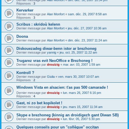
Dernier message par
Alan Monfort
«
dim. déc. 30, 2007 10:34 pm
Réponses :
3
Kervarker
Dernier message par
Alan Monfort
«
sam. déc. 29, 2007 8:58 am
Réponses :
3
Scribus : skridoù kelenn
Dernier message par
Alan Monfort
«
jeu. déc. 27, 2007 10:36 am
Doona
Dernier message par
Alan Monfort
«
dim. déc. 23, 2007 11:24 am
Diskouezadeg diwar-benn istor ar brezhoneg
Dernier message par
yannig
«
jeu. oct. 25, 2007 11:22 am
Trugarez vras evit NeoOffice e Brezhoneg !
Dernier message par
drouizig
«
mar. avr. 03, 2007 1:59 am
Kontroll ?
Dernier message par
Giulia
«
ven. mars 30, 2007 10:07 am
Réponses :
2
Windows Vista en alsacien: t'as pas 500 camarade !
Dernier message par
drouizig
«
lun. mars 26, 2007 6:16 pm
Réponses :
4
Gast, ni zo bet kopikolet !
Dernier message par
drouizig
«
jeu. mars 15, 2007 11:34 am
Skype e brezhoneg (kinnig an droidigezh gant Diwan SB)
Dernier message par
drouizig
«
lun. févr. 05, 2007 5:30 pm
Quelques conseils pour un "collègue" occitan