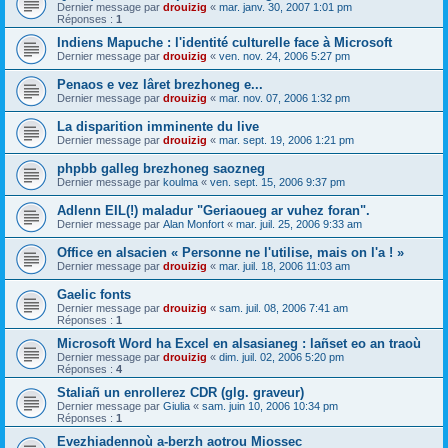
Dernier message par
drouizig
«
mar. janv. 30, 2007 1:01 pm
Réponses :
1
Indiens Mapuche : l'identité culturelle face à Microsoft
Dernier message par
drouizig
«
ven. nov. 24, 2006 5:27 pm
Penaos e vez lâret brezhoneg e...
Dernier message par
drouizig
«
mar. nov. 07, 2006 1:32 pm
La disparition imminente du live
Dernier message par
drouizig
«
mar. sept. 19, 2006 1:21 pm
phpbb galleg brezhoneg saozneg
Dernier message par
koulma
«
ven. sept. 15, 2006 9:37 pm
Adlenn EIL(!) maladur "Geriaoueg ar vuhez foran".
Dernier message par
Alan Monfort
«
mar. juil. 25, 2006 9:33 am
Office en alsacien « Personne ne l'utilise, mais on l'a ! »
Dernier message par
drouizig
«
mar. juil. 18, 2006 11:03 am
Gaelic fonts
Dernier message par
drouizig
«
sam. juil. 08, 2006 7:41 am
Réponses :
1
Microsoft Word ha Excel en alsasianeg : lañset eo an traoù
Dernier message par
drouizig
«
dim. juil. 02, 2006 5:20 pm
Réponses :
4
Staliañ un enrollerez CDR (glg. graveur)
Dernier message par
Giulia
«
sam. juin 10, 2006 10:34 pm
Réponses :
1
Evezhiadennoù a-berzh aotrou Miossec