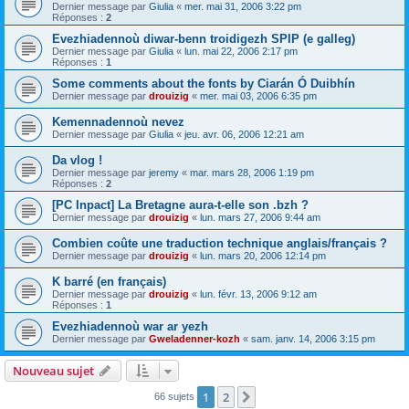
Dernier message par
Giulia
«
mer. mai 31, 2006 3:22 pm
Réponses :
2
Evezhiadennoù diwar-benn troidigezh SPIP (e galleg)
Dernier message par
Giulia
«
lun. mai 22, 2006 2:17 pm
Réponses :
1
Some comments about the fonts by Ciarán Ó Duibhín
Dernier message par
drouizig
«
mer. mai 03, 2006 6:35 pm
Kemennadennoù nevez
Dernier message par
Giulia
«
jeu. avr. 06, 2006 12:21 am
Da vlog !
Dernier message par
jeremy
«
mar. mars 28, 2006 1:19 pm
Réponses :
2
[PC Inpact] La Bretagne aura-t-elle son .bzh ?
Dernier message par
drouizig
«
lun. mars 27, 2006 9:44 am
Combien coûte une traduction technique anglais/français ?
Dernier message par
drouizig
«
lun. mars 20, 2006 12:14 pm
K barré (en français)
Dernier message par
drouizig
«
lun. févr. 13, 2006 9:12 am
Réponses :
1
Evezhiadennoù war ar yezh
Dernier message par
Gweladenner-kozh
«
sam. janv. 14, 2006 3:15 pm
Nouveau sujet
1
2
Suivant
66 sujets