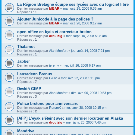
La Région Bretagne équipe ses lycées avec du logiciel libre
Dernier message par
bIBAR
«
mar. oct. 28, 2008 9:38 am
Réponses :
1
Ajouter Junicode à la page des polices ?
Dernier message par
bIBAR
«
mar. oct. 28, 2008 9:17 am
open office en fçais et correcteur breton
Dernier message par
drouizig
«
mer. sept. 10, 2008 5:08 am
Réponses :
1
Thalamot
Dernier message par
Alan Monfort
«
jeu. août 14, 2008 7:21 pm
Réponses :
1
Jabber
Dernier message par
jeremy
«
mer. juil. 16, 2008 6:17 am
Lansadenn Brenux
Dernier message par
Giulia
«
mar. avr. 22, 2008 1:15 pm
Réponses :
7
Deskiñ GIMP
Dernier message par
Alan Monfort
«
dim. avr. 06, 2008 10:53 pm
Réponses :
3
Police bretone pour anniversaire
Dernier message par
RonanK
«
mer. janv. 30, 2008 10:15 pm
Réponses :
2
[AFP] L'eyak s'éteint avec son dernier locuteur en Alaska
Dernier message par
drouizig
«
mer. janv. 23, 2008 7:48 pm
Mandriva