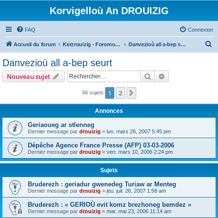
Korvigelloù An DROUIZIG
FAQ
Connexion
R
Accueil du forum
Kerzrouizig - Foromoù An Drouizig
Danvezioù all a-bep seurt
e
Danvezioù all a-bep seurt
c
Rechercher
Recherche avanc
Nouveau sujet
h
e
1
2
Suivant
66 sujets
r
Annonces
c
Geriaoueg ar stlenneg
h
Dernier message par
drouizig
«
lun. mars 26, 2007 5:45 pm
e
Dépêche Agence France Presse (AFP) 03-03-2006
r
Dernier message par
drouizig
«
ven. mars 10, 2006 2:24 pm
Sujets
Bruderezh : geriadur gwenedeg Turiaw ar Menteg
Dernier message par
drouizig
«
jeu. juil. 26, 2007 1:58 am
Bruderezh : « GERIOÙ evit komz brezhoneg bemdez »
Dernier message par
drouizig
«
mar. mai 23, 2006 11:14 am