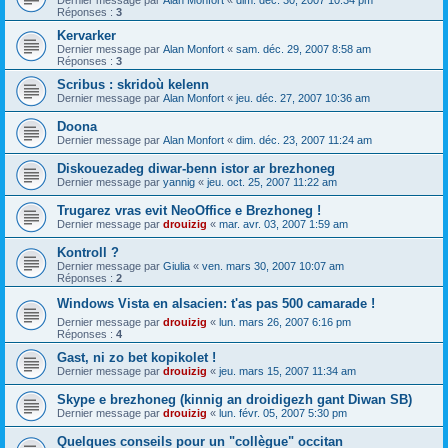
Dernier message par
Alan Monfort
«
dim. déc. 30, 2007 10:34 pm
Réponses :
3
Kervarker
Dernier message par
Alan Monfort
«
sam. déc. 29, 2007 8:58 am
Réponses :
3
Scribus : skridoù kelenn
Dernier message par
Alan Monfort
«
jeu. déc. 27, 2007 10:36 am
Doona
Dernier message par
Alan Monfort
«
dim. déc. 23, 2007 11:24 am
Diskouezadeg diwar-benn istor ar brezhoneg
Dernier message par
yannig
«
jeu. oct. 25, 2007 11:22 am
Trugarez vras evit NeoOffice e Brezhoneg !
Dernier message par
drouizig
«
mar. avr. 03, 2007 1:59 am
Kontroll ?
Dernier message par
Giulia
«
ven. mars 30, 2007 10:07 am
Réponses :
2
Windows Vista en alsacien: t'as pas 500 camarade !
Dernier message par
drouizig
«
lun. mars 26, 2007 6:16 pm
Réponses :
4
Gast, ni zo bet kopikolet !
Dernier message par
drouizig
«
jeu. mars 15, 2007 11:34 am
Skype e brezhoneg (kinnig an droidigezh gant Diwan SB)
Dernier message par
drouizig
«
lun. févr. 05, 2007 5:30 pm
Quelques conseils pour un "collègue" occitan