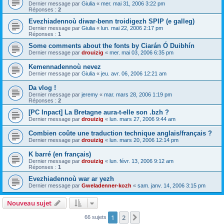
Dernier message par
Giulia
«
mer. mai 31, 2006 3:22 pm
Réponses :
2
Evezhiadennoù diwar-benn troidigezh SPIP (e galleg)
Dernier message par
Giulia
«
lun. mai 22, 2006 2:17 pm
Réponses :
1
Some comments about the fonts by Ciarán Ó Duibhín
Dernier message par
drouizig
«
mer. mai 03, 2006 6:35 pm
Kemennadennoù nevez
Dernier message par
Giulia
«
jeu. avr. 06, 2006 12:21 am
Da vlog !
Dernier message par
jeremy
«
mar. mars 28, 2006 1:19 pm
Réponses :
2
[PC Inpact] La Bretagne aura-t-elle son .bzh ?
Dernier message par
drouizig
«
lun. mars 27, 2006 9:44 am
Combien coûte une traduction technique anglais/français ?
Dernier message par
drouizig
«
lun. mars 20, 2006 12:14 pm
K barré (en français)
Dernier message par
drouizig
«
lun. févr. 13, 2006 9:12 am
Réponses :
1
Evezhiadennoù war ar yezh
Dernier message par
Gweladenner-kozh
«
sam. janv. 14, 2006 3:15 pm
Nouveau sujet
1
2
Suivant
66 sujets