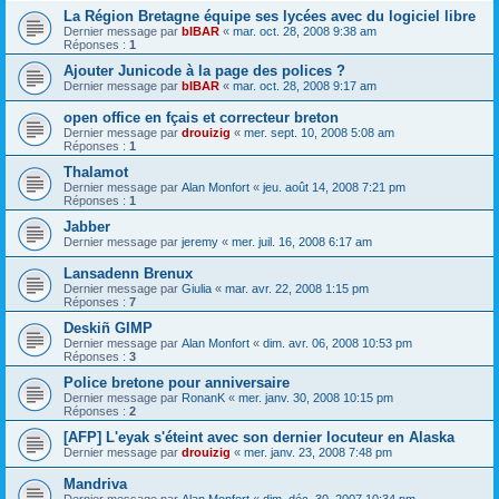
La Région Bretagne équipe ses lycées avec du logiciel libre
Dernier message par
bIBAR
«
mar. oct. 28, 2008 9:38 am
Réponses :
1
Ajouter Junicode à la page des polices ?
Dernier message par
bIBAR
«
mar. oct. 28, 2008 9:17 am
open office en fçais et correcteur breton
Dernier message par
drouizig
«
mer. sept. 10, 2008 5:08 am
Réponses :
1
Thalamot
Dernier message par
Alan Monfort
«
jeu. août 14, 2008 7:21 pm
Réponses :
1
Jabber
Dernier message par
jeremy
«
mer. juil. 16, 2008 6:17 am
Lansadenn Brenux
Dernier message par
Giulia
«
mar. avr. 22, 2008 1:15 pm
Réponses :
7
Deskiñ GIMP
Dernier message par
Alan Monfort
«
dim. avr. 06, 2008 10:53 pm
Réponses :
3
Police bretone pour anniversaire
Dernier message par
RonanK
«
mer. janv. 30, 2008 10:15 pm
Réponses :
2
[AFP] L'eyak s'éteint avec son dernier locuteur en Alaska
Dernier message par
drouizig
«
mer. janv. 23, 2008 7:48 pm
Mandriva