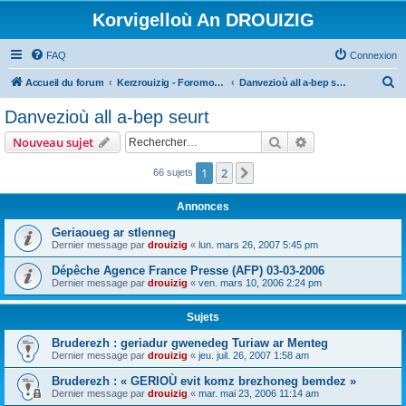
Korvigelloù An DROUIZIG
FAQ
Connexion
R
Accueil du forum
Kerzrouizig - Foromoù An Drouizig
Danvezioù all a-bep seurt
e
Danvezioù all a-bep seurt
c
Rechercher
Recherche avanc
Nouveau sujet
h
e
1
2
Suivant
66 sujets
r
Annonces
c
Geriaoueg ar stlenneg
h
Dernier message par
drouizig
«
lun. mars 26, 2007 5:45 pm
e
Dépêche Agence France Presse (AFP) 03-03-2006
r
Dernier message par
drouizig
«
ven. mars 10, 2006 2:24 pm
Sujets
Bruderezh : geriadur gwenedeg Turiaw ar Menteg
Dernier message par
drouizig
«
jeu. juil. 26, 2007 1:58 am
Bruderezh : « GERIOÙ evit komz brezhoneg bemdez »
Dernier message par
drouizig
«
mar. mai 23, 2006 11:14 am