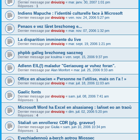
Dernier message par
drouizig
«
mar. janv. 30, 2007 1:01 pm
Réponses :
1
Indiens Mapuche : l'identité culturelle face à Microsoft
Dernier message par
drouizig
«
ven. nov. 24, 2006 5:27 pm
Penaos e vez lâret brezhoneg e...
Dernier message par
drouizig
«
mar. nov. 07, 2006 1:32 pm
La disparition imminente du live
Dernier message par
drouizig
«
mar. sept. 19, 2006 1:21 pm
phpbb galleg brezhoneg saozneg
Dernier message par
koulma
«
ven. sept. 15, 2006 9:37 pm
Adlenn EIL(!) maladur "Geriaoueg ar vuhez foran".
Dernier message par
Alan Monfort
«
mar. juil. 25, 2006 9:33 am
Office en alsacien « Personne ne l'utilise, mais on l'a ! »
Dernier message par
drouizig
«
mar. juil. 18, 2006 11:03 am
Gaelic fonts
Dernier message par
drouizig
«
sam. juil. 08, 2006 7:41 am
Réponses :
1
Microsoft Word ha Excel en alsasianeg : lañset eo an traoù
Dernier message par
drouizig
«
dim. juil. 02, 2006 5:20 pm
Réponses :
4
Staliañ un enrollerez CDR (glg. graveur)
Dernier message par
Giulia
«
sam. juin 10, 2006 10:34 pm
Réponses :
1
Evezhiadennoù a-berzh aotrou Miossec