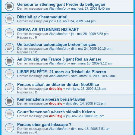
Geriadur ar stlenneg gant Preder da bellgargañ
Dernier message par
Alan Monfort
«
mar. oct. 27, 2009 8:40 am
Difaziañ ar c'hemmadurioù
Dernier message par
job
«
lun. août 24, 2009 6:44 pm
GERVA AR STLENNEG HIZIVAET
Dernier message par
Alan Monfort
«
jeu. mai 28, 2009 5:58 pm
Réponses :
6
Un traducteur automatique breton-français
Dernier message par
Alan Monfort
«
dim. mai 24, 2009 10:10 pm
Réponses :
2
An Drouizig war France 3 gant Red an Amzer
Dernier message par
Alan Monfort
«
mer. mars 18, 2009 9:12 am
LIBRE EN FÊTE. 21 mars au Triskell de Ploeren
Dernier message par
Alan Monfort
«
sam. mars 07, 2009 10:43 am
Penaos staliañ an difazier dindan NeoOffice
Dernier message par
drouizig
«
ven. janv. 23, 2009 8:16 am
Réponses :
2
Kemennadenn a-berzh breizh-taiwan
Dernier message par
drouizig
«
dim. déc. 14, 2008 9:51 pm
Gourc’hemennoù a-berzh skipailh Kelenn
Dernier message par
drouizig
«
jeu. nov. 20, 2008 9:21 pm
Penaos ober gant Inkscape ?
Dernier message par
Alan Monfort
«
dim. nov. 16, 2008 7:51 am
Réponses :
4