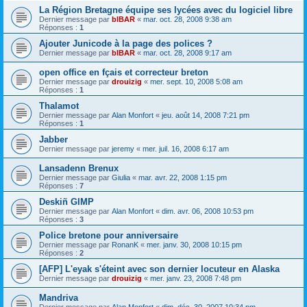
La Région Bretagne équipe ses lycées avec du logiciel libre
Dernier message par
bIBAR
«
mar. oct. 28, 2008 9:38 am
Réponses :
1
Ajouter Junicode à la page des polices ?
Dernier message par
bIBAR
«
mar. oct. 28, 2008 9:17 am
open office en fçais et correcteur breton
Dernier message par
drouizig
«
mer. sept. 10, 2008 5:08 am
Réponses :
1
Thalamot
Dernier message par
Alan Monfort
«
jeu. août 14, 2008 7:21 pm
Réponses :
1
Jabber
Dernier message par
jeremy
«
mer. juil. 16, 2008 6:17 am
Lansadenn Brenux
Dernier message par
Giulia
«
mar. avr. 22, 2008 1:15 pm
Réponses :
7
Deskiñ GIMP
Dernier message par
Alan Monfort
«
dim. avr. 06, 2008 10:53 pm
Réponses :
3
Police bretone pour anniversaire
Dernier message par
RonanK
«
mer. janv. 30, 2008 10:15 pm
Réponses :
2
[AFP] L'eyak s'éteint avec son dernier locuteur en Alaska
Dernier message par
drouizig
«
mer. janv. 23, 2008 7:48 pm
Mandriva