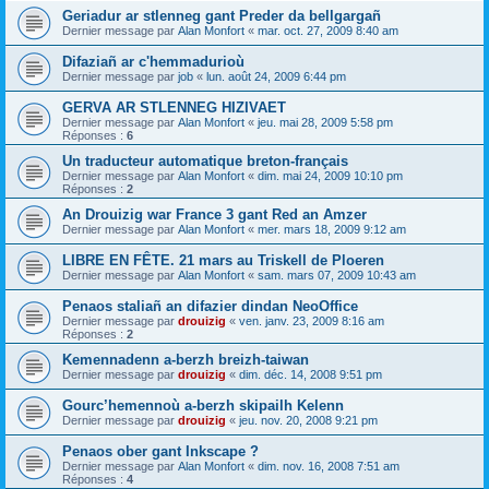
Geriadur ar stlenneg gant Preder da bellgargañ
Dernier message par
Alan Monfort
«
mar. oct. 27, 2009 8:40 am
Difaziañ ar c'hemmadurioù
Dernier message par
job
«
lun. août 24, 2009 6:44 pm
GERVA AR STLENNEG HIZIVAET
Dernier message par
Alan Monfort
«
jeu. mai 28, 2009 5:58 pm
Réponses :
6
Un traducteur automatique breton-français
Dernier message par
Alan Monfort
«
dim. mai 24, 2009 10:10 pm
Réponses :
2
An Drouizig war France 3 gant Red an Amzer
Dernier message par
Alan Monfort
«
mer. mars 18, 2009 9:12 am
LIBRE EN FÊTE. 21 mars au Triskell de Ploeren
Dernier message par
Alan Monfort
«
sam. mars 07, 2009 10:43 am
Penaos staliañ an difazier dindan NeoOffice
Dernier message par
drouizig
«
ven. janv. 23, 2009 8:16 am
Réponses :
2
Kemennadenn a-berzh breizh-taiwan
Dernier message par
drouizig
«
dim. déc. 14, 2008 9:51 pm
Gourc’hemennoù a-berzh skipailh Kelenn
Dernier message par
drouizig
«
jeu. nov. 20, 2008 9:21 pm
Penaos ober gant Inkscape ?
Dernier message par
Alan Monfort
«
dim. nov. 16, 2008 7:51 am
Réponses :
4