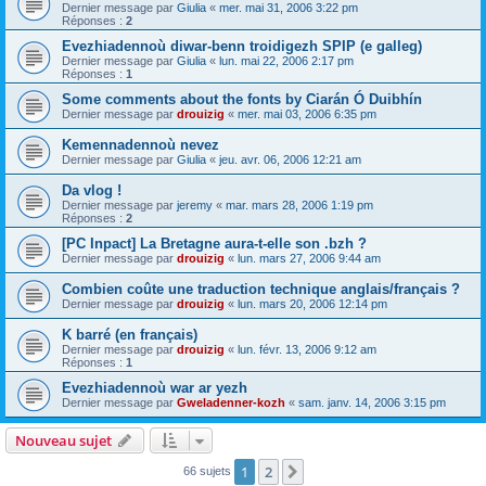
Dernier message par
Giulia
«
mer. mai 31, 2006 3:22 pm
Réponses :
2
Evezhiadennoù diwar-benn troidigezh SPIP (e galleg)
Dernier message par
Giulia
«
lun. mai 22, 2006 2:17 pm
Réponses :
1
Some comments about the fonts by Ciarán Ó Duibhín
Dernier message par
drouizig
«
mer. mai 03, 2006 6:35 pm
Kemennadennoù nevez
Dernier message par
Giulia
«
jeu. avr. 06, 2006 12:21 am
Da vlog !
Dernier message par
jeremy
«
mar. mars 28, 2006 1:19 pm
Réponses :
2
[PC Inpact] La Bretagne aura-t-elle son .bzh ?
Dernier message par
drouizig
«
lun. mars 27, 2006 9:44 am
Combien coûte une traduction technique anglais/français ?
Dernier message par
drouizig
«
lun. mars 20, 2006 12:14 pm
K barré (en français)
Dernier message par
drouizig
«
lun. févr. 13, 2006 9:12 am
Réponses :
1
Evezhiadennoù war ar yezh
Dernier message par
Gweladenner-kozh
«
sam. janv. 14, 2006 3:15 pm
Nouveau sujet
1
2
Suivant
66 sujets