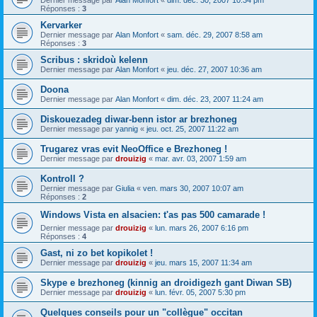
Dernier message par
Alan Monfort
«
dim. déc. 30, 2007 10:34 pm
Réponses :
3
Kervarker
Dernier message par
Alan Monfort
«
sam. déc. 29, 2007 8:58 am
Réponses :
3
Scribus : skridoù kelenn
Dernier message par
Alan Monfort
«
jeu. déc. 27, 2007 10:36 am
Doona
Dernier message par
Alan Monfort
«
dim. déc. 23, 2007 11:24 am
Diskouezadeg diwar-benn istor ar brezhoneg
Dernier message par
yannig
«
jeu. oct. 25, 2007 11:22 am
Trugarez vras evit NeoOffice e Brezhoneg !
Dernier message par
drouizig
«
mar. avr. 03, 2007 1:59 am
Kontroll ?
Dernier message par
Giulia
«
ven. mars 30, 2007 10:07 am
Réponses :
2
Windows Vista en alsacien: t'as pas 500 camarade !
Dernier message par
drouizig
«
lun. mars 26, 2007 6:16 pm
Réponses :
4
Gast, ni zo bet kopikolet !
Dernier message par
drouizig
«
jeu. mars 15, 2007 11:34 am
Skype e brezhoneg (kinnig an droidigezh gant Diwan SB)
Dernier message par
drouizig
«
lun. févr. 05, 2007 5:30 pm
Quelques conseils pour un "collègue" occitan