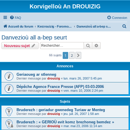
Korvigelloù An DROUIZIG
FAQ
Connexion
R
Accueil du forum
Kerzrouizig - Foromoù An Drouizig
Danvezioù all a-bep seurt
e
Danvezioù all a-bep seurt
c
Rechercher
Recherche avanc
Nouveau sujet
h
e
1
2
Suivant
66 sujets
r
Annonces
c
Geriaoueg ar stlenneg
h
Dernier message par
drouizig
«
lun. mars 26, 2007 5:45 pm
e
Dépêche Agence France Presse (AFP) 03-03-2006
r
Dernier message par
drouizig
«
ven. mars 10, 2006 2:24 pm
Sujets
Bruderezh : geriadur gwenedeg Turiaw ar Menteg
Dernier message par
drouizig
«
jeu. juil. 26, 2007 1:58 am
Bruderezh : « GERIOÙ evit komz brezhoneg bemdez »
Dernier message par
drouizig
«
mar. mai 23, 2006 11:14 am