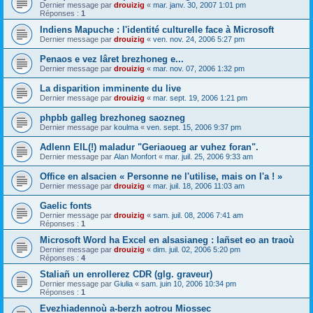
Dernier message par
drouizig
«
mar. janv. 30, 2007 1:01 pm
Réponses :
1
Indiens Mapuche : l'identité culturelle face à Microsoft
Dernier message par
drouizig
«
ven. nov. 24, 2006 5:27 pm
Penaos e vez lâret brezhoneg e...
Dernier message par
drouizig
«
mar. nov. 07, 2006 1:32 pm
La disparition imminente du live
Dernier message par
drouizig
«
mar. sept. 19, 2006 1:21 pm
phpbb galleg brezhoneg saozneg
Dernier message par
koulma
«
ven. sept. 15, 2006 9:37 pm
Adlenn EIL(!) maladur "Geriaoueg ar vuhez foran".
Dernier message par
Alan Monfort
«
mar. juil. 25, 2006 9:33 am
Office en alsacien « Personne ne l'utilise, mais on l'a ! »
Dernier message par
drouizig
«
mar. juil. 18, 2006 11:03 am
Gaelic fonts
Dernier message par
drouizig
«
sam. juil. 08, 2006 7:41 am
Réponses :
1
Microsoft Word ha Excel en alsasianeg : lañset eo an traoù
Dernier message par
drouizig
«
dim. juil. 02, 2006 5:20 pm
Réponses :
4
Staliañ un enrollerez CDR (glg. graveur)
Dernier message par
Giulia
«
sam. juin 10, 2006 10:34 pm
Réponses :
1
Evezhiadennoù a-berzh aotrou Miossec