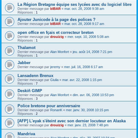
La Région Bretagne équipe ses lycées avec du logiciel libre
Dernier message par
bIBAR
«
mar. oct. 28, 2008 9:38 am
Réponses :
1
Ajouter Junicode à la page des polices ?
Dernier message par
bIBAR
«
mar. oct. 28, 2008 9:17 am
open office en fçais et correcteur breton
Dernier message par
drouizig
«
mer. sept. 10, 2008 5:08 am
Réponses :
1
Thalamot
Dernier message par
Alan Monfort
«
jeu. août 14, 2008 7:21 pm
Réponses :
1
Jabber
Dernier message par
jeremy
«
mer. juil. 16, 2008 6:17 am
Lansadenn Brenux
Dernier message par
Giulia
«
mar. avr. 22, 2008 1:15 pm
Réponses :
7
Deskiñ GIMP
Dernier message par
Alan Monfort
«
dim. avr. 06, 2008 10:53 pm
Réponses :
3
Police bretone pour anniversaire
Dernier message par
RonanK
«
mer. janv. 30, 2008 10:15 pm
Réponses :
2
[AFP] L'eyak s'éteint avec son dernier locuteur en Alaska
Dernier message par
drouizig
«
mer. janv. 23, 2008 7:48 pm
Mandriva