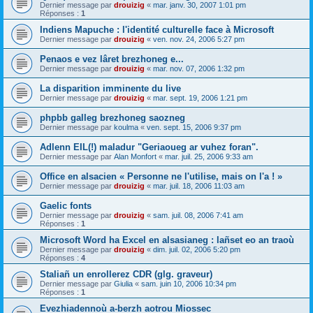
Dernier message par
drouizig
«
mar. janv. 30, 2007 1:01 pm
Réponses :
1
Indiens Mapuche : l'identité culturelle face à Microsoft
Dernier message par
drouizig
«
ven. nov. 24, 2006 5:27 pm
Penaos e vez lâret brezhoneg e...
Dernier message par
drouizig
«
mar. nov. 07, 2006 1:32 pm
La disparition imminente du live
Dernier message par
drouizig
«
mar. sept. 19, 2006 1:21 pm
phpbb galleg brezhoneg saozneg
Dernier message par
koulma
«
ven. sept. 15, 2006 9:37 pm
Adlenn EIL(!) maladur "Geriaoueg ar vuhez foran".
Dernier message par
Alan Monfort
«
mar. juil. 25, 2006 9:33 am
Office en alsacien « Personne ne l'utilise, mais on l'a ! »
Dernier message par
drouizig
«
mar. juil. 18, 2006 11:03 am
Gaelic fonts
Dernier message par
drouizig
«
sam. juil. 08, 2006 7:41 am
Réponses :
1
Microsoft Word ha Excel en alsasianeg : lañset eo an traoù
Dernier message par
drouizig
«
dim. juil. 02, 2006 5:20 pm
Réponses :
4
Staliañ un enrollerez CDR (glg. graveur)
Dernier message par
Giulia
«
sam. juin 10, 2006 10:34 pm
Réponses :
1
Evezhiadennoù a-berzh aotrou Miossec