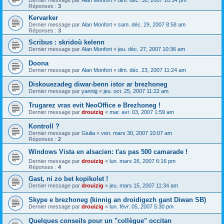
Dernier message par
Alan Monfort
«
dim. déc. 30, 2007 10:34 pm
Réponses :
3
Kervarker
Dernier message par
Alan Monfort
«
sam. déc. 29, 2007 8:58 am
Réponses :
3
Scribus : skridoù kelenn
Dernier message par
Alan Monfort
«
jeu. déc. 27, 2007 10:36 am
Doona
Dernier message par
Alan Monfort
«
dim. déc. 23, 2007 11:24 am
Diskouezadeg diwar-benn istor ar brezhoneg
Dernier message par
yannig
«
jeu. oct. 25, 2007 11:22 am
Trugarez vras evit NeoOffice e Brezhoneg !
Dernier message par
drouizig
«
mar. avr. 03, 2007 1:59 am
Kontroll ?
Dernier message par
Giulia
«
ven. mars 30, 2007 10:07 am
Réponses :
2
Windows Vista en alsacien: t'as pas 500 camarade !
Dernier message par
drouizig
«
lun. mars 26, 2007 6:16 pm
Réponses :
4
Gast, ni zo bet kopikolet !
Dernier message par
drouizig
«
jeu. mars 15, 2007 11:34 am
Skype e brezhoneg (kinnig an droidigezh gant Diwan SB)
Dernier message par
drouizig
«
lun. févr. 05, 2007 5:30 pm
Quelques conseils pour un "collègue" occitan