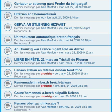
Geriadur ar stlenneg gant Preder da bellgargañ
Dernier message par
Alan Monfort
«
mar. oct. 27, 2009 8:40 am
Difaziañ ar c'hemmadurioù
Dernier message par
job
«
lun. août 24, 2009 6:44 pm
GERVA AR STLENNEG HIZIVAET
Dernier message par
Alan Monfort
«
jeu. mai 28, 2009 5:58 pm
Réponses :
6
Un traducteur automatique breton-français
Dernier message par
Alan Monfort
«
dim. mai 24, 2009 10:10 pm
Réponses :
2
An Drouizig war France 3 gant Red an Amzer
Dernier message par
Alan Monfort
«
mer. mars 18, 2009 9:12 am
LIBRE EN FÊTE. 21 mars au Triskell de Ploeren
Dernier message par
Alan Monfort
«
sam. mars 07, 2009 10:43 am
Penaos staliañ an difazier dindan NeoOffice
Dernier message par
drouizig
«
ven. janv. 23, 2009 8:16 am
Réponses :
2
Kemennadenn a-berzh breizh-taiwan
Dernier message par
drouizig
«
dim. déc. 14, 2008 9:51 pm
Gourc’hemennoù a-berzh skipailh Kelenn
Dernier message par
drouizig
«
jeu. nov. 20, 2008 9:21 pm
Penaos ober gant Inkscape ?
Dernier message par
Alan Monfort
«
dim. nov. 16, 2008 7:51 am
Réponses :
4