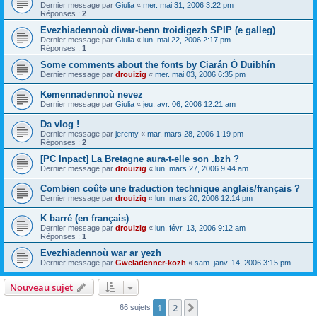
Dernier message par
Giulia
«
mer. mai 31, 2006 3:22 pm
Réponses :
2
Evezhiadennoù diwar-benn troidigezh SPIP (e galleg)
Dernier message par
Giulia
«
lun. mai 22, 2006 2:17 pm
Réponses :
1
Some comments about the fonts by Ciarán Ó Duibhín
Dernier message par
drouizig
«
mer. mai 03, 2006 6:35 pm
Kemennadennoù nevez
Dernier message par
Giulia
«
jeu. avr. 06, 2006 12:21 am
Da vlog !
Dernier message par
jeremy
«
mar. mars 28, 2006 1:19 pm
Réponses :
2
[PC Inpact] La Bretagne aura-t-elle son .bzh ?
Dernier message par
drouizig
«
lun. mars 27, 2006 9:44 am
Combien coûte une traduction technique anglais/français ?
Dernier message par
drouizig
«
lun. mars 20, 2006 12:14 pm
K barré (en français)
Dernier message par
drouizig
«
lun. févr. 13, 2006 9:12 am
Réponses :
1
Evezhiadennoù war ar yezh
Dernier message par
Gweladenner-kozh
«
sam. janv. 14, 2006 3:15 pm
Nouveau sujet
1
2
Suivant
66 sujets