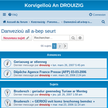
Korvigelloù An DROUIZIG
FAQ
Connexion
R
Accueil du forum
Kerzrouizig - Foromoù An Drouizig
Danvezioù all a-bep seurt
e
Danvezioù all a-bep seurt
c
Rechercher
Recherche avanc
Nouveau sujet
h
e
1
2
Suivant
66 sujets
r
Annonces
c
Geriaoueg ar stlenneg
h
Dernier message par
drouizig
«
lun. mars 26, 2007 5:45 pm
e
Dépêche Agence France Presse (AFP) 03-03-2006
r
Dernier message par
drouizig
«
ven. mars 10, 2006 2:24 pm
Sujets
Bruderezh : geriadur gwenedeg Turiaw ar Menteg
Dernier message par
drouizig
«
jeu. juil. 26, 2007 1:58 am
Bruderezh : « GERIOÙ evit komz brezhoneg bemdez »
Dernier message par
drouizig
«
mar. mai 23, 2006 11:14 am