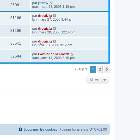
par
jeremy
36981
mar. mars 28, 2006 1:19 pm
par
drouizig
31166
lun. mars 27, 2006 9:44 am
par
drouizig
31166
lun. mars 20, 2006 12:14 pm
par
drouizig
33541
lun. févr. 13, 2006 9:12 am
par
Gweladenner-kozh
32584
sam. janv. 14, 2006 3:15 pm
1
2
Suivant
66 sujets
Aller
Supprimer les cookies
Fuseau horaire sur
UTC+01:00