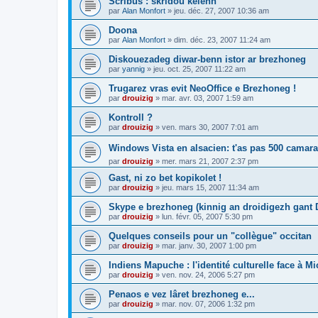
Scribus : skridoù kelenn
par
Alan Monfort
»
jeu. déc. 27, 2007 10:36 am
Doona
par
Alan Monfort
»
dim. déc. 23, 2007 11:24 am
Diskouezadeg diwar-benn istor ar brezhoneg
par
yannig
»
jeu. oct. 25, 2007 11:22 am
Trugarez vras evit NeoOffice e Brezhoneg !
par
drouizig
»
mar. avr. 03, 2007 1:59 am
Kontroll ?
par
drouizig
»
ven. mars 30, 2007 7:01 am
Windows Vista en alsacien: t'as pas 500 camara
par
drouizig
»
mer. mars 21, 2007 2:37 pm
Gast, ni zo bet kopikolet !
par
drouizig
»
jeu. mars 15, 2007 11:34 am
Skype e brezhoneg (kinnig an droidigezh gant
par
drouizig
»
lun. févr. 05, 2007 5:30 pm
Quelques conseils pour un "collègue" occitan
par
drouizig
»
mar. janv. 30, 2007 1:00 pm
Indiens Mapuche : l'identité culturelle face à Mi
par
drouizig
»
ven. nov. 24, 2006 5:27 pm
Penaos e vez lâret brezhoneg e...
par
drouizig
»
mar. nov. 07, 2006 1:32 pm