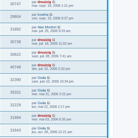
par
drouizig
30747
mar. sept. 19, 2006 1:21 pm
par
koulma
29604
ven. sept. 15, 2006 9:37 pm
par
Alan Monfort
31892
mar. juil. 25, 2006 9:33 am
par
drouizig
30738
mar. juil. 18, 2006 11:03 am
par
drouizig
30622
sam. juil. 08, 2006 7:41 am
par
drouizig
40748
dim. juil. 02, 2006 5:20 pm
par
Giulia
32390
sam. juin 10, 2006 10:34 pm
par
Giulia
35331
mer. mai 31, 2006 3:22 pm
par
Giulia
32229
lun. mai 22, 2006 2:17 pm
par
drouizig
31894
mer. mai 03, 2006 6:35 pm
par
Giulia
31643
jeu. avr. 06, 2006 12:21 am