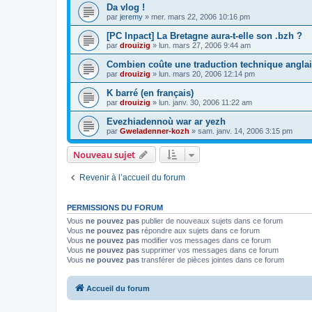
Da vlog !
par
jeremy
»
mer. mars 22, 2006 10:16 pm
[PC Inpact] La Bretagne aura-t-elle son .bzh ?
par
drouizig
»
lun. mars 27, 2006 9:44 am
Combien coûte une traduction technique anglai
par
drouizig
»
lun. mars 20, 2006 12:14 pm
K barré (en français)
par
drouizig
»
lun. janv. 30, 2006 11:22 am
Evezhiadennoù war ar yezh
par
Gweladenner-kozh
»
sam. janv. 14, 2006 3:15 pm
Nouveau sujet
Revenir à l’accueil du forum
PERMISSIONS DU FORUM
Vous
ne pouvez pas
publier de nouveaux sujets dans ce forum
Vous
ne pouvez pas
répondre aux sujets dans ce forum
Vous
ne pouvez pas
modifier vos messages dans ce forum
Vous
ne pouvez pas
supprimer vos messages dans ce forum
Vous
ne pouvez pas
transférer de pièces jointes dans ce forum
Accueil du forum