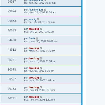
29537
jeu. déc. 27, 2007 10:36 am
par
Alan Monfort
29874
dim. déc. 23, 2007 11:24 am
par
yannig
29853
jeu. oct. 25, 2007 11:22 am
par
drouizig
30083
mar. avr. 03, 2007 1:59 am
par
Giulia
34430
ven. mars 30, 2007 10:07 am
par
drouizig
43512
lun. mars 26, 2007 6:16 pm
par
drouizig
30761
jeu. mars 15, 2007 11:34 am
par
drouizig
30078
lun. févr. 05, 2007 5:30 pm
par
drouizig
30597
mar. janv. 30, 2007 1:01 pm
par
drouizig
30163
ven. nov. 24, 2006 5:27 pm
par
drouizig
30731
mar. nov. 07, 2006 1:32 pm