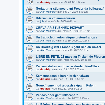
par
drouizig
»
mar. mai 23, 2006 11:14 am
Geriadur ar stlenneg gant Preder da bellgargañ
par
Alan Monfort
»
mar. oct. 27, 2009 8:40 am
Difaziañ ar c'hemmadurioù
par
job
»
lun. août 24, 2009 6:44 pm
GERVA AR STLENNEG HIZIVAET
par
Alan Monfort
»
dim. mars 22, 2009 11:42 am
Un traducteur automatique breton-français
par
Alan Monfort
»
mar. mai 19, 2009 10:41 pm
An Drouizig war France 3 gant Red an Amzer
par
Alan Monfort
»
mer. mars 18, 2009 9:12 am
LIBRE EN FÊTE. 21 mars au Triskell de Ploeren
par
Alan Monfort
»
sam. mars 07, 2009 10:43 am
Penaos staliañ an difazier dindan NeoOffice
par
drouizig
»
mar. avr. 03, 2007 2:02 am
Kemennadenn a-berzh breizh-taiwan
par
drouizig
»
dim. déc. 14, 2008 9:51 pm
Gourc’hemennoù a-berzh skipailh Kelenn
par
drouizig
»
jeu. nov. 20, 2008 9:21 pm
Penaos ober gant Inkscape ?
par
Alan Monfort
»
lun. déc. 24, 2007 12:29 am
La Région Bretagne équipe ses lycées avec du lo