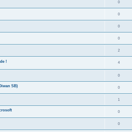
0
0
0
0
2
de !
4
0
 Diwan SB)
0
1
crosoft
0
0