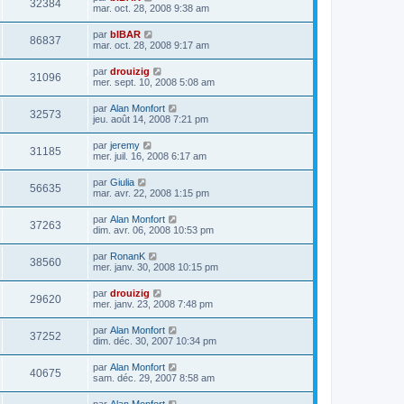
32384
mar. oct. 28, 2008 9:38 am
par
bIBAR
86837
mar. oct. 28, 2008 9:17 am
par
drouizig
31096
mer. sept. 10, 2008 5:08 am
par
Alan Monfort
32573
jeu. août 14, 2008 7:21 pm
par
jeremy
31185
mer. juil. 16, 2008 6:17 am
par
Giulia
56635
mar. avr. 22, 2008 1:15 pm
par
Alan Monfort
37263
dim. avr. 06, 2008 10:53 pm
par
RonanK
38560
mer. janv. 30, 2008 10:15 pm
par
drouizig
29620
mer. janv. 23, 2008 7:48 pm
par
Alan Monfort
37252
dim. déc. 30, 2007 10:34 pm
par
Alan Monfort
40675
sam. déc. 29, 2007 8:58 am
par
Alan Monfort