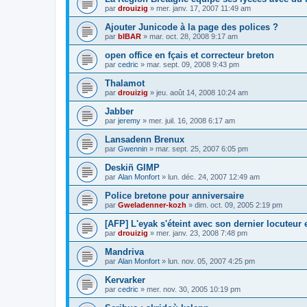
par
drouizig
»
mer. janv. 17, 2007 11:49 am
Ajouter Junicode à la page des polices ?
par
bIBAR
»
mar. oct. 28, 2008 9:17 am
open office en fçais et correcteur breton
par
cedric
»
mar. sept. 09, 2008 9:43 pm
Thalamot
par
drouizig
»
jeu. août 14, 2008 10:24 am
Jabber
par
jeremy
»
mer. juil. 16, 2008 6:17 am
Lansadenn Brenux
par
Gwennin
»
mar. sept. 25, 2007 6:05 pm
Deskiñ GIMP
par
Alan Monfort
»
lun. déc. 24, 2007 12:49 am
Police bretone pour anniversaire
par
Gweladenner-kozh
»
dim. oct. 09, 2005 2:19 pm
[AFP] L'eyak s'éteint avec son dernier locuteur
par
drouizig
»
mer. janv. 23, 2008 7:48 pm
Mandriva
par
Alan Monfort
»
lun. nov. 05, 2007 4:25 pm
Kervarker
par
cedric
»
mer. nov. 30, 2005 10:19 pm