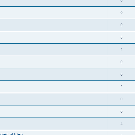
0
0
0
6
2
0
0
2
0
0
4
giciel libre