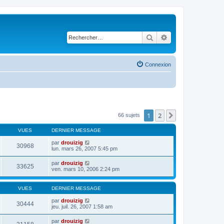
Rechercher
Recherche avancé
Connexion
1
2
Suivant
66 sujets
VUES
DERNIER MESSAGE
par
drouizig
30968
lun. mars 26, 2007 5:45 pm
par
drouizig
33625
ven. mars 10, 2006 2:24 pm
VUES
DERNIER MESSAGE
par
drouizig
30444
jeu. juil. 26, 2007 1:58 am
par
drouizig