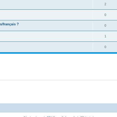
2
0
s/français ?
0
1
0