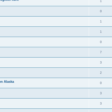
1
0
1
1
0
7
3
2
 en Alaska
0
3
3