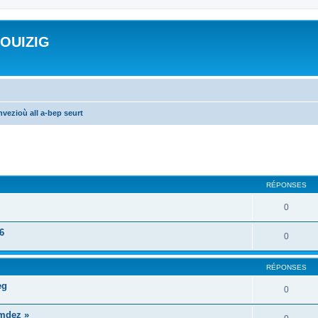
ROUIZIG
vezioù all a-bep seurt
cher
cherche avancée
RÉPONSES
0
6
0
RÉPONSES
eg
0
mdez »