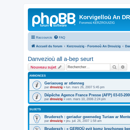
Korvigelloù An D
Foromoù KERZROUIZIG
Raccourcis
FAQ
Accueil du forum
Kerzrouizig - Foromoù An Drouizig
Dan
Danvezioù all a-bep seurt
Recher
Re
Nouveau sujet
ANNONCES
Geriaoueg ar stlenneg
par
drouizig
»
lun. mars 26, 2007 5:45 pm
Dépêche Agence France Presse (AFP) 03-03-200
par
drouizig
»
ven. mars 10, 2006 2:24 pm
SUJETS
Bruderezh : geriadur gwenedeg Turiaw ar Ment
par
drouizig
»
jeu. juil. 26, 2007 1:58 am
Bruderezh : « GERIOÙ evit komz brezhoneg be