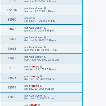
31158
mar. mai 23, 2006 11:14 am
par
Alan Monfort
162366
mar. oct. 27, 2009 8:40 am
par
job
83580
lun. août 24, 2009 6:44 pm
par
Alan Monfort
64676
jeu. mai 28, 2009 5:58 pm
par
Alan Monfort
39373
dim. mai 24, 2009 10:10 pm
par
Alan Monfort
83614
mer. mars 18, 2009 9:12 am
par
Alan Monfort
88621
sam. mars 07, 2009 10:43 am
par
drouizig
39186
ven. janv. 23, 2009 8:16 am
par
drouizig
86696
dim. déc. 14, 2008 9:51 pm
par
drouizig
82579
jeu. nov. 20, 2008 9:21 pm
par
Alan Monfort
42601
dim. nov. 16, 2008 7:51 am
par
bIBAR