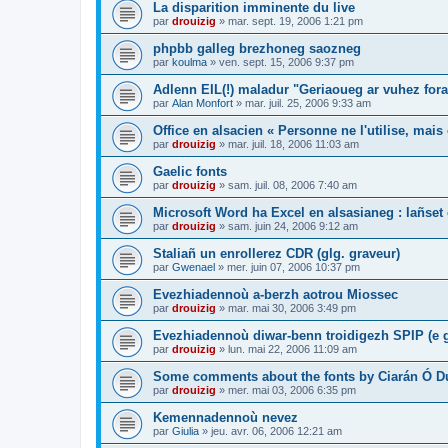
La disparition imminente du live
par
drouizig
»
mar. sept. 19, 2006 1:21 pm
phpbb galleg brezhoneg saozneg
par
koulma
»
ven. sept. 15, 2006 9:37 pm
Adlenn EIL(!) maladur "Geriaoueg ar vuhez fora
par
Alan Monfort
»
mar. juil. 25, 2006 9:33 am
Office en alsacien « Personne ne l'utilise, mais o
par
drouizig
»
mar. juil. 18, 2006 11:03 am
Gaelic fonts
par
drouizig
»
sam. juil. 08, 2006 7:40 am
Microsoft Word ha Excel en alsasianeg : lañset 
par
drouizig
»
sam. juin 24, 2006 9:12 am
Staliañ un enrollerez CDR (glg. graveur)
par
Gwenael
»
mer. juin 07, 2006 10:37 pm
Evezhiadennoù a-berzh aotrou Miossec
par
drouizig
»
mar. mai 30, 2006 3:49 pm
Evezhiadennoù diwar-benn troidigezh SPIP (e g
par
drouizig
»
lun. mai 22, 2006 11:09 am
Some comments about the fonts by Ciarán Ó D
par
drouizig
»
mer. mai 03, 2006 6:35 pm
Kemennadennoù nevez
par
Giulia
»
jeu. avr. 06, 2006 12:21 am