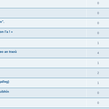
0
0
n".
0
n l'a ! »
0
1
eo an traoù
4
1
2
alleg)
1
uibhín
0
0