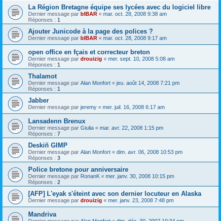
La Région Bretagne équipe ses lycées avec du logiciel libre
Dernier message par
bIBAR
«
mar. oct. 28, 2008 9:38 am
Réponses :
1
Ajouter Junicode à la page des polices ?
Dernier message par
bIBAR
«
mar. oct. 28, 2008 9:17 am
open office en fçais et correcteur breton
Dernier message par
drouizig
«
mer. sept. 10, 2008 5:08 am
Réponses :
1
Thalamot
Dernier message par
Alan Monfort
«
jeu. août 14, 2008 7:21 pm
Réponses :
1
Jabber
Dernier message par
jeremy
«
mer. juil. 16, 2008 6:17 am
Lansadenn Brenux
Dernier message par
Giulia
«
mar. avr. 22, 2008 1:15 pm
Réponses :
7
Deskiñ GIMP
Dernier message par
Alan Monfort
«
dim. avr. 06, 2008 10:53 pm
Réponses :
3
Police bretone pour anniversaire
Dernier message par
RonanK
«
mer. janv. 30, 2008 10:15 pm
Réponses :
2
[AFP] L'eyak s'éteint avec son dernier locuteur en Alaska
Dernier message par
drouizig
«
mer. janv. 23, 2008 7:48 pm
Mandriva