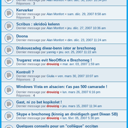
Dernier message par
Alan Monfort
«
dim. déc. 30, 2007 10:34 pm
Réponses :
3
Kervarker
Dernier message par
Alan Monfort
«
sam. déc. 29, 2007 8:58 am
Réponses :
3
Scribus : skridoù kelenn
Dernier message par
Alan Monfort
«
jeu. déc. 27, 2007 10:36 am
Doona
Dernier message par
Alan Monfort
«
dim. déc. 23, 2007 11:24 am
Diskouezadeg diwar-benn istor ar brezhoneg
Dernier message par
yannig
«
jeu. oct. 25, 2007 11:22 am
Trugarez vras evit NeoOffice e Brezhoneg !
Dernier message par
drouizig
«
mar. avr. 03, 2007 1:59 am
Kontroll ?
Dernier message par
Giulia
«
ven. mars 30, 2007 10:07 am
Réponses :
2
Windows Vista en alsacien: t'as pas 500 camarade !
Dernier message par
drouizig
«
lun. mars 26, 2007 6:16 pm
Réponses :
4
Gast, ni zo bet kopikolet !
Dernier message par
drouizig
«
jeu. mars 15, 2007 11:34 am
Skype e brezhoneg (kinnig an droidigezh gant Diwan SB)
Dernier message par
drouizig
«
lun. févr. 05, 2007 5:30 pm
Quelques conseils pour un "collègue" occitan