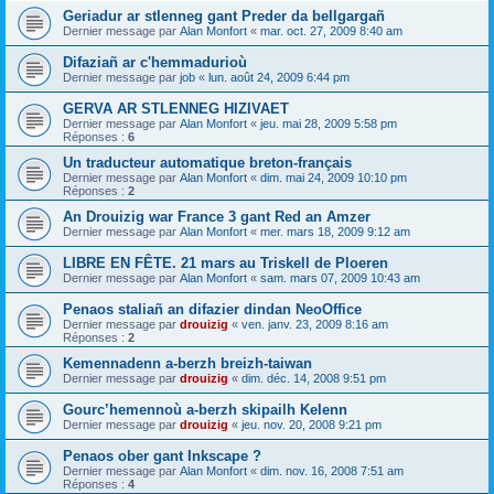
Geriadur ar stlenneg gant Preder da bellgargañ
Dernier message par
Alan Monfort
«
mar. oct. 27, 2009 8:40 am
Difaziañ ar c'hemmadurioù
Dernier message par
job
«
lun. août 24, 2009 6:44 pm
GERVA AR STLENNEG HIZIVAET
Dernier message par
Alan Monfort
«
jeu. mai 28, 2009 5:58 pm
Réponses :
6
Un traducteur automatique breton-français
Dernier message par
Alan Monfort
«
dim. mai 24, 2009 10:10 pm
Réponses :
2
An Drouizig war France 3 gant Red an Amzer
Dernier message par
Alan Monfort
«
mer. mars 18, 2009 9:12 am
LIBRE EN FÊTE. 21 mars au Triskell de Ploeren
Dernier message par
Alan Monfort
«
sam. mars 07, 2009 10:43 am
Penaos staliañ an difazier dindan NeoOffice
Dernier message par
drouizig
«
ven. janv. 23, 2009 8:16 am
Réponses :
2
Kemennadenn a-berzh breizh-taiwan
Dernier message par
drouizig
«
dim. déc. 14, 2008 9:51 pm
Gourc’hemennoù a-berzh skipailh Kelenn
Dernier message par
drouizig
«
jeu. nov. 20, 2008 9:21 pm
Penaos ober gant Inkscape ?
Dernier message par
Alan Monfort
«
dim. nov. 16, 2008 7:51 am
Réponses :
4