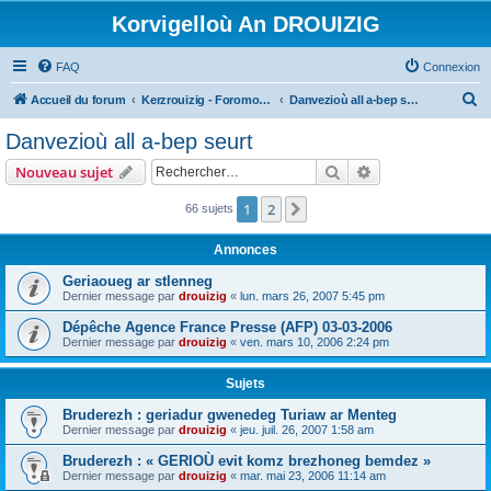
Korvigelloù An DROUIZIG
FAQ
Connexion
R
Accueil du forum
Kerzrouizig - Foromoù An Drouizig
Danvezioù all a-bep seurt
e
Danvezioù all a-bep seurt
c
Rechercher
Recherche avanc
Nouveau sujet
h
e
1
2
Suivant
66 sujets
r
Annonces
c
Geriaoueg ar stlenneg
h
Dernier message par
drouizig
«
lun. mars 26, 2007 5:45 pm
e
Dépêche Agence France Presse (AFP) 03-03-2006
r
Dernier message par
drouizig
«
ven. mars 10, 2006 2:24 pm
Sujets
Bruderezh : geriadur gwenedeg Turiaw ar Menteg
Dernier message par
drouizig
«
jeu. juil. 26, 2007 1:58 am
Bruderezh : « GERIOÙ evit komz brezhoneg bemdez »
Dernier message par
drouizig
«
mar. mai 23, 2006 11:14 am