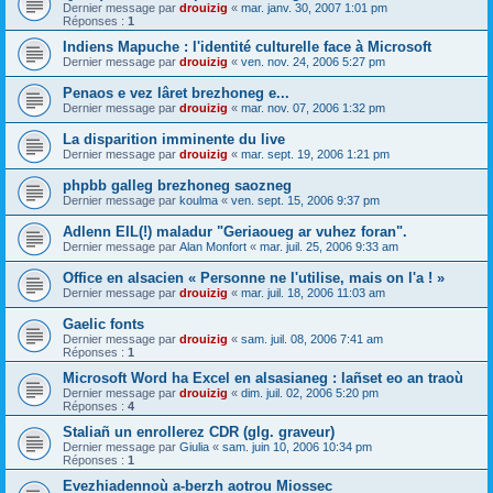
Dernier message par
drouizig
«
mar. janv. 30, 2007 1:01 pm
Réponses :
1
Indiens Mapuche : l'identité culturelle face à Microsoft
Dernier message par
drouizig
«
ven. nov. 24, 2006 5:27 pm
Penaos e vez lâret brezhoneg e...
Dernier message par
drouizig
«
mar. nov. 07, 2006 1:32 pm
La disparition imminente du live
Dernier message par
drouizig
«
mar. sept. 19, 2006 1:21 pm
phpbb galleg brezhoneg saozneg
Dernier message par
koulma
«
ven. sept. 15, 2006 9:37 pm
Adlenn EIL(!) maladur "Geriaoueg ar vuhez foran".
Dernier message par
Alan Monfort
«
mar. juil. 25, 2006 9:33 am
Office en alsacien « Personne ne l'utilise, mais on l'a ! »
Dernier message par
drouizig
«
mar. juil. 18, 2006 11:03 am
Gaelic fonts
Dernier message par
drouizig
«
sam. juil. 08, 2006 7:41 am
Réponses :
1
Microsoft Word ha Excel en alsasianeg : lañset eo an traoù
Dernier message par
drouizig
«
dim. juil. 02, 2006 5:20 pm
Réponses :
4
Staliañ un enrollerez CDR (glg. graveur)
Dernier message par
Giulia
«
sam. juin 10, 2006 10:34 pm
Réponses :
1
Evezhiadennoù a-berzh aotrou Miossec