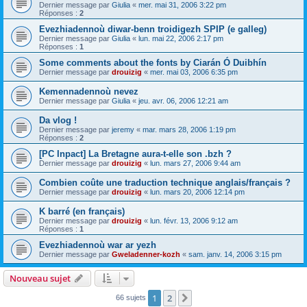
Dernier message par
Giulia
«
mer. mai 31, 2006 3:22 pm
Réponses :
2
Evezhiadennoù diwar-benn troidigezh SPIP (e galleg)
Dernier message par
Giulia
«
lun. mai 22, 2006 2:17 pm
Réponses :
1
Some comments about the fonts by Ciarán Ó Duibhín
Dernier message par
drouizig
«
mer. mai 03, 2006 6:35 pm
Kemennadennoù nevez
Dernier message par
Giulia
«
jeu. avr. 06, 2006 12:21 am
Da vlog !
Dernier message par
jeremy
«
mar. mars 28, 2006 1:19 pm
Réponses :
2
[PC Inpact] La Bretagne aura-t-elle son .bzh ?
Dernier message par
drouizig
«
lun. mars 27, 2006 9:44 am
Combien coûte une traduction technique anglais/français ?
Dernier message par
drouizig
«
lun. mars 20, 2006 12:14 pm
K barré (en français)
Dernier message par
drouizig
«
lun. févr. 13, 2006 9:12 am
Réponses :
1
Evezhiadennoù war ar yezh
Dernier message par
Gweladenner-kozh
«
sam. janv. 14, 2006 3:15 pm
Nouveau sujet
1
2
Suivant
66 sujets