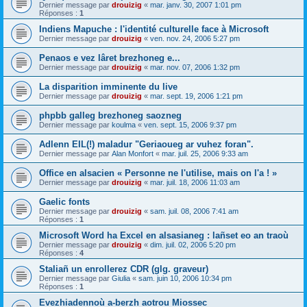
Dernier message par
drouizig
«
mar. janv. 30, 2007 1:01 pm
Réponses :
1
Indiens Mapuche : l'identité culturelle face à Microsoft
Dernier message par
drouizig
«
ven. nov. 24, 2006 5:27 pm
Penaos e vez lâret brezhoneg e...
Dernier message par
drouizig
«
mar. nov. 07, 2006 1:32 pm
La disparition imminente du live
Dernier message par
drouizig
«
mar. sept. 19, 2006 1:21 pm
phpbb galleg brezhoneg saozneg
Dernier message par
koulma
«
ven. sept. 15, 2006 9:37 pm
Adlenn EIL(!) maladur "Geriaoueg ar vuhez foran".
Dernier message par
Alan Monfort
«
mar. juil. 25, 2006 9:33 am
Office en alsacien « Personne ne l'utilise, mais on l'a ! »
Dernier message par
drouizig
«
mar. juil. 18, 2006 11:03 am
Gaelic fonts
Dernier message par
drouizig
«
sam. juil. 08, 2006 7:41 am
Réponses :
1
Microsoft Word ha Excel en alsasianeg : lañset eo an traoù
Dernier message par
drouizig
«
dim. juil. 02, 2006 5:20 pm
Réponses :
4
Staliañ un enrollerez CDR (glg. graveur)
Dernier message par
Giulia
«
sam. juin 10, 2006 10:34 pm
Réponses :
1
Evezhiadennoù a-berzh aotrou Miossec