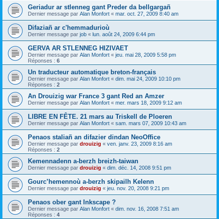
Geriadur ar stlenneg gant Preder da bellgargañ
Dernier message par
Alan Monfort
«
mar. oct. 27, 2009 8:40 am
Difaziañ ar c'hemmadurioù
Dernier message par
job
«
lun. août 24, 2009 6:44 pm
GERVA AR STLENNEG HIZIVAET
Dernier message par
Alan Monfort
«
jeu. mai 28, 2009 5:58 pm
Réponses :
6
Un traducteur automatique breton-français
Dernier message par
Alan Monfort
«
dim. mai 24, 2009 10:10 pm
Réponses :
2
An Drouizig war France 3 gant Red an Amzer
Dernier message par
Alan Monfort
«
mer. mars 18, 2009 9:12 am
LIBRE EN FÊTE. 21 mars au Triskell de Ploeren
Dernier message par
Alan Monfort
«
sam. mars 07, 2009 10:43 am
Penaos staliañ an difazier dindan NeoOffice
Dernier message par
drouizig
«
ven. janv. 23, 2009 8:16 am
Réponses :
2
Kemennadenn a-berzh breizh-taiwan
Dernier message par
drouizig
«
dim. déc. 14, 2008 9:51 pm
Gourc’hemennoù a-berzh skipailh Kelenn
Dernier message par
drouizig
«
jeu. nov. 20, 2008 9:21 pm
Penaos ober gant Inkscape ?
Dernier message par
Alan Monfort
«
dim. nov. 16, 2008 7:51 am
Réponses :
4