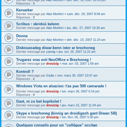
Dernier message par
Alan Monfort
«
dim. déc. 30, 2007 10:34 pm
Réponses :
3
Kervarker
Dernier message par
Alan Monfort
«
sam. déc. 29, 2007 8:58 am
Réponses :
3
Scribus : skridoù kelenn
Dernier message par
Alan Monfort
«
jeu. déc. 27, 2007 10:36 am
Doona
Dernier message par
Alan Monfort
«
dim. déc. 23, 2007 11:24 am
Diskouezadeg diwar-benn istor ar brezhoneg
Dernier message par
yannig
«
jeu. oct. 25, 2007 11:22 am
Trugarez vras evit NeoOffice e Brezhoneg !
Dernier message par
drouizig
«
mar. avr. 03, 2007 1:59 am
Kontroll ?
Dernier message par
Giulia
«
ven. mars 30, 2007 10:07 am
Réponses :
2
Windows Vista en alsacien: t'as pas 500 camarade !
Dernier message par
drouizig
«
lun. mars 26, 2007 6:16 pm
Réponses :
4
Gast, ni zo bet kopikolet !
Dernier message par
drouizig
«
jeu. mars 15, 2007 11:34 am
Skype e brezhoneg (kinnig an droidigezh gant Diwan SB)
Dernier message par
drouizig
«
lun. févr. 05, 2007 5:30 pm
Quelques conseils pour un "collègue" occitan