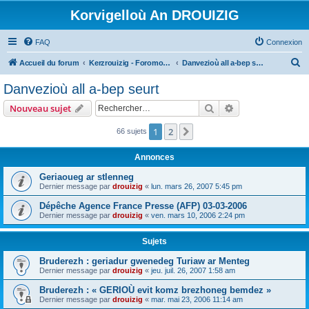
Korvigelloù An DROUIZIG
FAQ
Connexion
R
Accueil du forum
Kerzrouizig - Foromoù An Drouizig
Danvezioù all a-bep seurt
e
Danvezioù all a-bep seurt
c
Rechercher
Recherche avanc
Nouveau sujet
h
e
1
2
Suivant
66 sujets
r
Annonces
c
Geriaoueg ar stlenneg
h
Dernier message par
drouizig
«
lun. mars 26, 2007 5:45 pm
e
Dépêche Agence France Presse (AFP) 03-03-2006
r
Dernier message par
drouizig
«
ven. mars 10, 2006 2:24 pm
Sujets
Bruderezh : geriadur gwenedeg Turiaw ar Menteg
Dernier message par
drouizig
«
jeu. juil. 26, 2007 1:58 am
Bruderezh : « GERIOÙ evit komz brezhoneg bemdez »
Dernier message par
drouizig
«
mar. mai 23, 2006 11:14 am