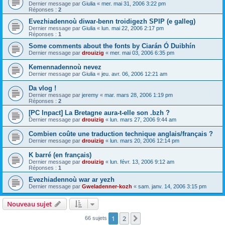
Dernier message par
Giulia
«
mer. mai 31, 2006 3:22 pm
Réponses :
2
Evezhiadennoù diwar-benn troidigezh SPIP (e galleg)
Dernier message par
Giulia
«
lun. mai 22, 2006 2:17 pm
Réponses :
1
Some comments about the fonts by Ciarán Ó Duibhín
Dernier message par
drouizig
«
mer. mai 03, 2006 6:35 pm
Kemennadennoù nevez
Dernier message par
Giulia
«
jeu. avr. 06, 2006 12:21 am
Da vlog !
Dernier message par
jeremy
«
mar. mars 28, 2006 1:19 pm
Réponses :
2
[PC Inpact] La Bretagne aura-t-elle son .bzh ?
Dernier message par
drouizig
«
lun. mars 27, 2006 9:44 am
Combien coûte une traduction technique anglais/français ?
Dernier message par
drouizig
«
lun. mars 20, 2006 12:14 pm
K barré (en français)
Dernier message par
drouizig
«
lun. févr. 13, 2006 9:12 am
Réponses :
1
Evezhiadennoù war ar yezh
Dernier message par
Gweladenner-kozh
«
sam. janv. 14, 2006 3:15 pm
Nouveau sujet
1
2
Suivant
66 sujets