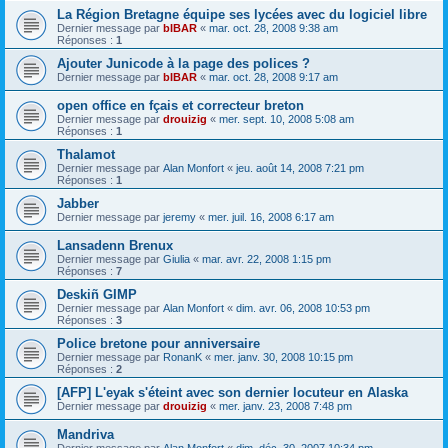
La Région Bretagne équipe ses lycées avec du logiciel libre
Dernier message par
bIBAR
«
mar. oct. 28, 2008 9:38 am
Réponses :
1
Ajouter Junicode à la page des polices ?
Dernier message par
bIBAR
«
mar. oct. 28, 2008 9:17 am
open office en fçais et correcteur breton
Dernier message par
drouizig
«
mer. sept. 10, 2008 5:08 am
Réponses :
1
Thalamot
Dernier message par
Alan Monfort
«
jeu. août 14, 2008 7:21 pm
Réponses :
1
Jabber
Dernier message par
jeremy
«
mer. juil. 16, 2008 6:17 am
Lansadenn Brenux
Dernier message par
Giulia
«
mar. avr. 22, 2008 1:15 pm
Réponses :
7
Deskiñ GIMP
Dernier message par
Alan Monfort
«
dim. avr. 06, 2008 10:53 pm
Réponses :
3
Police bretone pour anniversaire
Dernier message par
RonanK
«
mer. janv. 30, 2008 10:15 pm
Réponses :
2
[AFP] L'eyak s'éteint avec son dernier locuteur en Alaska
Dernier message par
drouizig
«
mer. janv. 23, 2008 7:48 pm
Mandriva