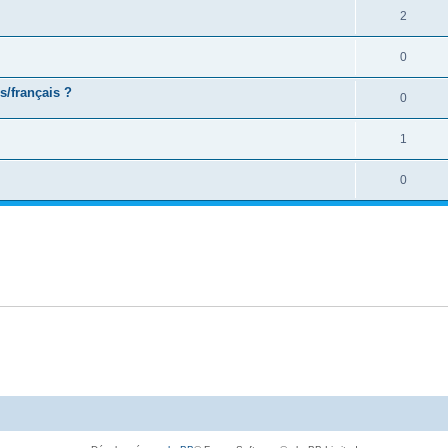
2
0
s/français ?
0
1
0