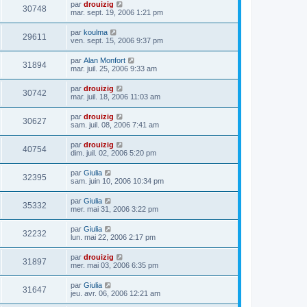
par
drouizig
30748
mar. sept. 19, 2006 1:21 pm
par
koulma
29611
ven. sept. 15, 2006 9:37 pm
par
Alan Monfort
31894
mar. juil. 25, 2006 9:33 am
par
drouizig
30742
mar. juil. 18, 2006 11:03 am
par
drouizig
30627
sam. juil. 08, 2006 7:41 am
par
drouizig
40754
dim. juil. 02, 2006 5:20 pm
par
Giulia
32395
sam. juin 10, 2006 10:34 pm
par
Giulia
35332
mer. mai 31, 2006 3:22 pm
par
Giulia
32232
lun. mai 22, 2006 2:17 pm
par
drouizig
31897
mer. mai 03, 2006 6:35 pm
par
Giulia
31647
jeu. avr. 06, 2006 12:21 am