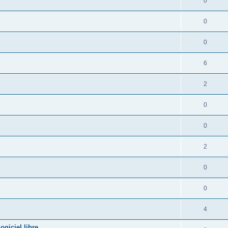
0
0
0
6
2
0
0
2
0
0
4
giciel libre