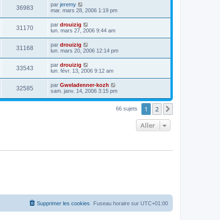
par
jeremy
36983
mar. mars 28, 2006 1:19 pm
par
drouizig
31170
lun. mars 27, 2006 9:44 am
par
drouizig
31168
lun. mars 20, 2006 12:14 pm
par
drouizig
33543
lun. févr. 13, 2006 9:12 am
par
Gweladenner-kozh
32585
sam. janv. 14, 2006 3:15 pm
1
2
Suivant
66 sujets
Aller
Supprimer les cookies
Fuseau horaire sur
UTC+01:00