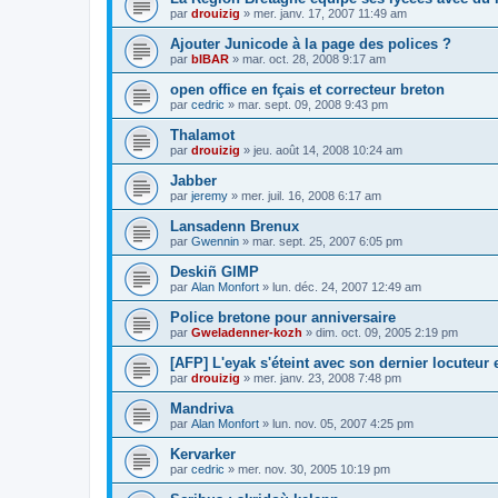
par
drouizig
»
mer. janv. 17, 2007 11:49 am
Ajouter Junicode à la page des polices ?
par
bIBAR
»
mar. oct. 28, 2008 9:17 am
open office en fçais et correcteur breton
par
cedric
»
mar. sept. 09, 2008 9:43 pm
Thalamot
par
drouizig
»
jeu. août 14, 2008 10:24 am
Jabber
par
jeremy
»
mer. juil. 16, 2008 6:17 am
Lansadenn Brenux
par
Gwennin
»
mar. sept. 25, 2007 6:05 pm
Deskiñ GIMP
par
Alan Monfort
»
lun. déc. 24, 2007 12:49 am
Police bretone pour anniversaire
par
Gweladenner-kozh
»
dim. oct. 09, 2005 2:19 pm
[AFP] L'eyak s'éteint avec son dernier locuteur
par
drouizig
»
mer. janv. 23, 2008 7:48 pm
Mandriva
par
Alan Monfort
»
lun. nov. 05, 2007 4:25 pm
Kervarker
par
cedric
»
mer. nov. 30, 2005 10:19 pm