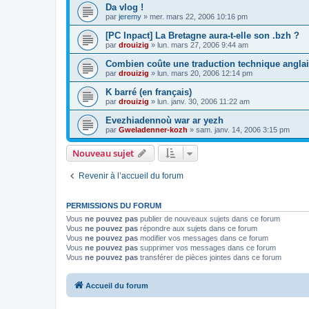
Da vlog !
par
jeremy
»
mer. mars 22, 2006 10:16 pm
[PC Inpact] La Bretagne aura-t-elle son .bzh ?
par
drouizig
»
lun. mars 27, 2006 9:44 am
Combien coûte une traduction technique anglai
par
drouizig
»
lun. mars 20, 2006 12:14 pm
K barré (en français)
par
drouizig
»
lun. janv. 30, 2006 11:22 am
Evezhiadennoù war ar yezh
par
Gweladenner-kozh
»
sam. janv. 14, 2006 3:15 pm
Nouveau sujet
Revenir à l’accueil du forum
PERMISSIONS DU FORUM
Vous
ne pouvez pas
publier de nouveaux sujets dans ce forum
Vous
ne pouvez pas
répondre aux sujets dans ce forum
Vous
ne pouvez pas
modifier vos messages dans ce forum
Vous
ne pouvez pas
supprimer vos messages dans ce forum
Vous
ne pouvez pas
transférer de pièces jointes dans ce forum
Accueil du forum