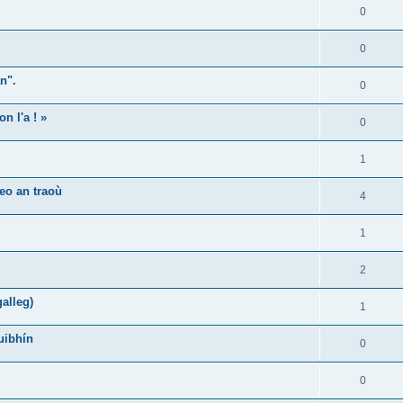
0
0
n".
0
n l'a ! »
0
1
eo an traoù
4
1
2
alleg)
1
uibhín
0
0