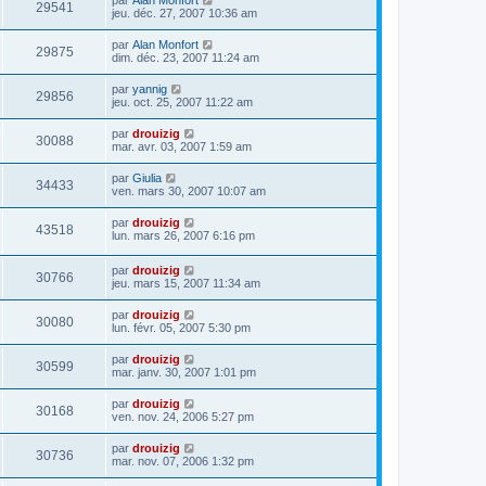
29541
jeu. déc. 27, 2007 10:36 am
par
Alan Monfort
29875
dim. déc. 23, 2007 11:24 am
par
yannig
29856
jeu. oct. 25, 2007 11:22 am
par
drouizig
30088
mar. avr. 03, 2007 1:59 am
par
Giulia
34433
ven. mars 30, 2007 10:07 am
par
drouizig
43518
lun. mars 26, 2007 6:16 pm
par
drouizig
30766
jeu. mars 15, 2007 11:34 am
par
drouizig
30080
lun. févr. 05, 2007 5:30 pm
par
drouizig
30599
mar. janv. 30, 2007 1:01 pm
par
drouizig
30168
ven. nov. 24, 2006 5:27 pm
par
drouizig
30736
mar. nov. 07, 2006 1:32 pm