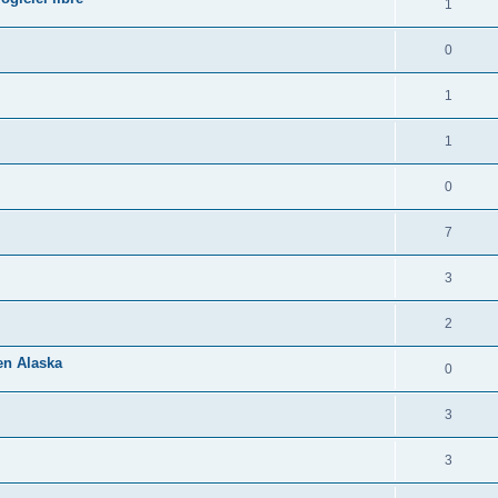
1
0
1
1
0
7
3
2
 en Alaska
0
3
3