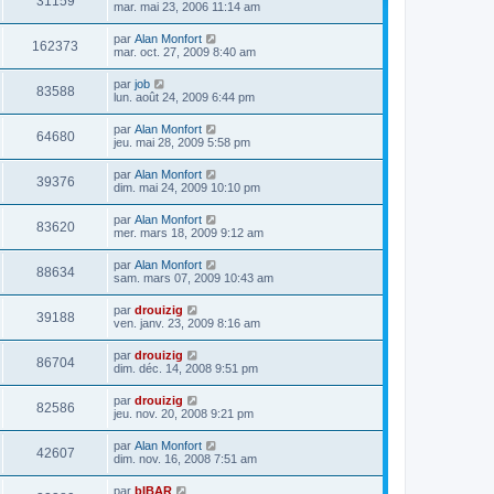
31159
mar. mai 23, 2006 11:14 am
par
Alan Monfort
162373
mar. oct. 27, 2009 8:40 am
par
job
83588
lun. août 24, 2009 6:44 pm
par
Alan Monfort
64680
jeu. mai 28, 2009 5:58 pm
par
Alan Monfort
39376
dim. mai 24, 2009 10:10 pm
par
Alan Monfort
83620
mer. mars 18, 2009 9:12 am
par
Alan Monfort
88634
sam. mars 07, 2009 10:43 am
par
drouizig
39188
ven. janv. 23, 2009 8:16 am
par
drouizig
86704
dim. déc. 14, 2008 9:51 pm
par
drouizig
82586
jeu. nov. 20, 2008 9:21 pm
par
Alan Monfort
42607
dim. nov. 16, 2008 7:51 am
par
bIBAR