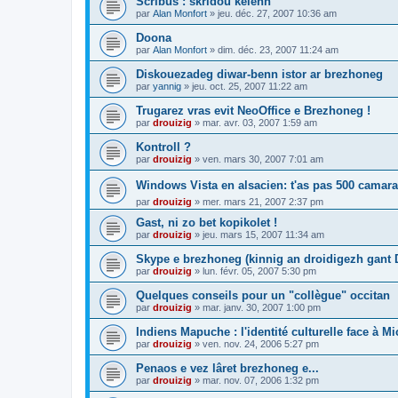
Scribus : skridoù kelenn
par
Alan Monfort
»
jeu. déc. 27, 2007 10:36 am
Doona
par
Alan Monfort
»
dim. déc. 23, 2007 11:24 am
Diskouezadeg diwar-benn istor ar brezhoneg
par
yannig
»
jeu. oct. 25, 2007 11:22 am
Trugarez vras evit NeoOffice e Brezhoneg !
par
drouizig
»
mar. avr. 03, 2007 1:59 am
Kontroll ?
par
drouizig
»
ven. mars 30, 2007 7:01 am
Windows Vista en alsacien: t'as pas 500 camara
par
drouizig
»
mer. mars 21, 2007 2:37 pm
Gast, ni zo bet kopikolet !
par
drouizig
»
jeu. mars 15, 2007 11:34 am
Skype e brezhoneg (kinnig an droidigezh gant
par
drouizig
»
lun. févr. 05, 2007 5:30 pm
Quelques conseils pour un "collègue" occitan
par
drouizig
»
mar. janv. 30, 2007 1:00 pm
Indiens Mapuche : l'identité culturelle face à Mi
par
drouizig
»
ven. nov. 24, 2006 5:27 pm
Penaos e vez lâret brezhoneg e...
par
drouizig
»
mar. nov. 07, 2006 1:32 pm