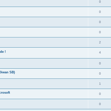
0
0
0
0
2
de !
4
0
 Diwan SB)
0
1
crosoft
0
0