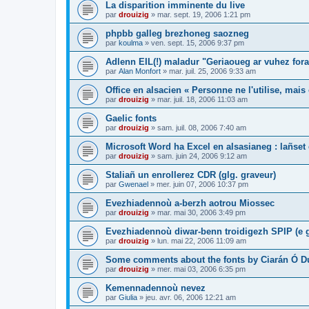
La disparition imminente du live
par
drouizig
»
mar. sept. 19, 2006 1:21 pm
phpbb galleg brezhoneg saozneg
par
koulma
»
ven. sept. 15, 2006 9:37 pm
Adlenn EIL(!) maladur "Geriaoueg ar vuhez fora
par
Alan Monfort
»
mar. juil. 25, 2006 9:33 am
Office en alsacien « Personne ne l'utilise, mais o
par
drouizig
»
mar. juil. 18, 2006 11:03 am
Gaelic fonts
par
drouizig
»
sam. juil. 08, 2006 7:40 am
Microsoft Word ha Excel en alsasianeg : lañset 
par
drouizig
»
sam. juin 24, 2006 9:12 am
Staliañ un enrollerez CDR (glg. graveur)
par
Gwenael
»
mer. juin 07, 2006 10:37 pm
Evezhiadennoù a-berzh aotrou Miossec
par
drouizig
»
mar. mai 30, 2006 3:49 pm
Evezhiadennoù diwar-benn troidigezh SPIP (e g
par
drouizig
»
lun. mai 22, 2006 11:09 am
Some comments about the fonts by Ciarán Ó D
par
drouizig
»
mer. mai 03, 2006 6:35 pm
Kemennadennoù nevez
par
Giulia
»
jeu. avr. 06, 2006 12:21 am