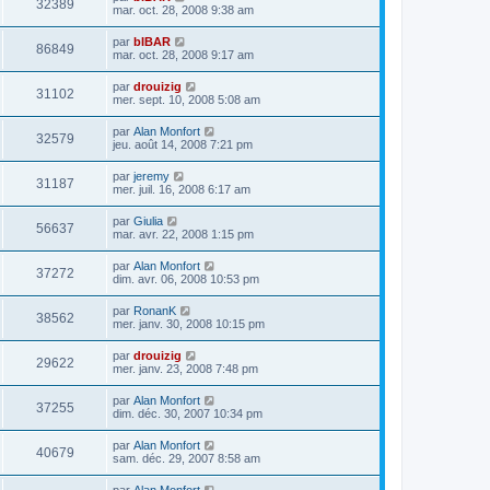
32389
mar. oct. 28, 2008 9:38 am
par
bIBAR
86849
mar. oct. 28, 2008 9:17 am
par
drouizig
31102
mer. sept. 10, 2008 5:08 am
par
Alan Monfort
32579
jeu. août 14, 2008 7:21 pm
par
jeremy
31187
mer. juil. 16, 2008 6:17 am
par
Giulia
56637
mar. avr. 22, 2008 1:15 pm
par
Alan Monfort
37272
dim. avr. 06, 2008 10:53 pm
par
RonanK
38562
mer. janv. 30, 2008 10:15 pm
par
drouizig
29622
mer. janv. 23, 2008 7:48 pm
par
Alan Monfort
37255
dim. déc. 30, 2007 10:34 pm
par
Alan Monfort
40679
sam. déc. 29, 2007 8:58 am
par
Alan Monfort