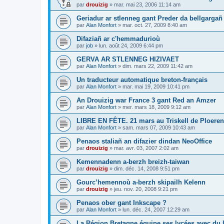
par
drouizig
»
mar. mai 23, 2006 11:14 am
Geriadur ar stlenneg gant Preder da bellgargañ
par
Alan Monfort
»
mar. oct. 27, 2009 8:40 am
Difaziañ ar c'hemmadurioù
par
job
»
lun. août 24, 2009 6:44 pm
GERVA AR STLENNEG HIZIVAET
par
Alan Monfort
»
dim. mars 22, 2009 11:42 am
Un traducteur automatique breton-français
par
Alan Monfort
»
mar. mai 19, 2009 10:41 pm
An Drouizig war France 3 gant Red an Amzer
par
Alan Monfort
»
mer. mars 18, 2009 9:12 am
LIBRE EN FÊTE. 21 mars au Triskell de Ploeren
par
Alan Monfort
»
sam. mars 07, 2009 10:43 am
Penaos staliañ an difazier dindan NeoOffice
par
drouizig
»
mar. avr. 03, 2007 2:02 am
Kemennadenn a-berzh breizh-taiwan
par
drouizig
»
dim. déc. 14, 2008 9:51 pm
Gourc’hemennoù a-berzh skipailh Kelenn
par
drouizig
»
jeu. nov. 20, 2008 9:21 pm
Penaos ober gant Inkscape ?
par
Alan Monfort
»
lun. déc. 24, 2007 12:29 am
La Région Bretagne équipe ses lycées avec du lo