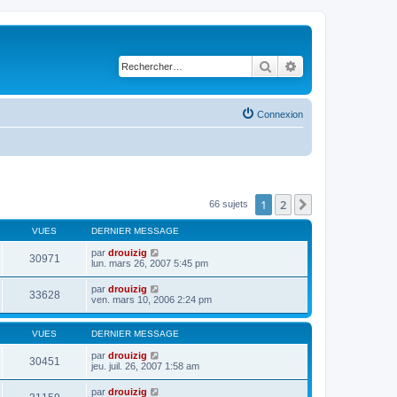
Rechercher
Recherche avancé
Connexion
1
2
Suivant
66 sujets
VUES
DERNIER MESSAGE
par
drouizig
30971
lun. mars 26, 2007 5:45 pm
par
drouizig
33628
ven. mars 10, 2006 2:24 pm
VUES
DERNIER MESSAGE
par
drouizig
30451
jeu. juil. 26, 2007 1:58 am
par
drouizig