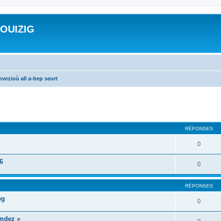
ROUIZIG
vezioù all a-bep seurt
cher
cherche avancée
RÉPONSES
0
6
0
RÉPONSES
eg
0
mdez »