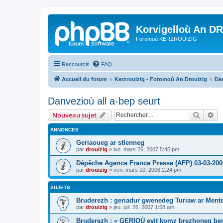
Korvigelloù An D
Foromoù KERZROUIZIG
Raccourcis
FAQ
Accueil du forum
Kerzrouizig - Foromoù An Drouizig
Dan
Danvezioù all a-bep seurt
Recher
Re
Nouveau sujet
ANNONCES
Geriaoueg ar stlenneg
par
drouizig
»
lun. mars 26, 2007 5:45 pm
Dépêche Agence France Presse (AFP) 03-03-200
par
drouizig
»
ven. mars 10, 2006 2:24 pm
SUJETS
Bruderezh : geriadur gwenedeg Turiaw ar Ment
par
drouizig
»
jeu. juil. 26, 2007 1:58 am
Bruderezh : « GERIOÙ evit komz brezhoneg be