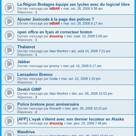
La Région Bretagne équipe ses lycées avec du logiciel libre
Dernier message par
bIBAR
«
mar. oct. 28, 2008 9:38 am
Réponses :
1
Ajouter Junicode à la page des polices ?
Dernier message par
bIBAR
«
mar. oct. 28, 2008 9:17 am
open office en fçais et correcteur breton
Dernier message par
drouizig
«
mer. sept. 10, 2008 5:08 am
Réponses :
1
Thalamot
Dernier message par
Alan Monfort
«
jeu. août 14, 2008 7:21 pm
Réponses :
1
Jabber
Dernier message par
jeremy
«
mer. juil. 16, 2008 6:17 am
Lansadenn Brenux
Dernier message par
Giulia
«
mar. avr. 22, 2008 1:15 pm
Réponses :
7
Deskiñ GIMP
Dernier message par
Alan Monfort
«
dim. avr. 06, 2008 10:53 pm
Réponses :
3
Police bretone pour anniversaire
Dernier message par
RonanK
«
mer. janv. 30, 2008 10:15 pm
Réponses :
2
[AFP] L'eyak s'éteint avec son dernier locuteur en Alaska
Dernier message par
drouizig
«
mer. janv. 23, 2008 7:48 pm
Mandriva