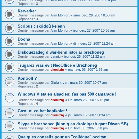
Dernier message par
Alan Monfort
«
dim. déc. 30, 2007 10:34 pm
Réponses :
3
Kervarker
Dernier message par
Alan Monfort
«
sam. déc. 29, 2007 8:58 am
Réponses :
3
Scribus : skridoù kelenn
Dernier message par
Alan Monfort
«
jeu. déc. 27, 2007 10:36 am
Doona
Dernier message par
Alan Monfort
«
dim. déc. 23, 2007 11:24 am
Diskouezadeg diwar-benn istor ar brezhoneg
Dernier message par
yannig
«
jeu. oct. 25, 2007 11:22 am
Trugarez vras evit NeoOffice e Brezhoneg !
Dernier message par
drouizig
«
mar. avr. 03, 2007 1:59 am
Kontroll ?
Dernier message par
Giulia
«
ven. mars 30, 2007 10:07 am
Réponses :
2
Windows Vista en alsacien: t'as pas 500 camarade !
Dernier message par
drouizig
«
lun. mars 26, 2007 6:16 pm
Réponses :
4
Gast, ni zo bet kopikolet !
Dernier message par
drouizig
«
jeu. mars 15, 2007 11:34 am
Skype e brezhoneg (kinnig an droidigezh gant Diwan SB)
Dernier message par
drouizig
«
lun. févr. 05, 2007 5:30 pm
Quelques conseils pour un "collègue" occitan