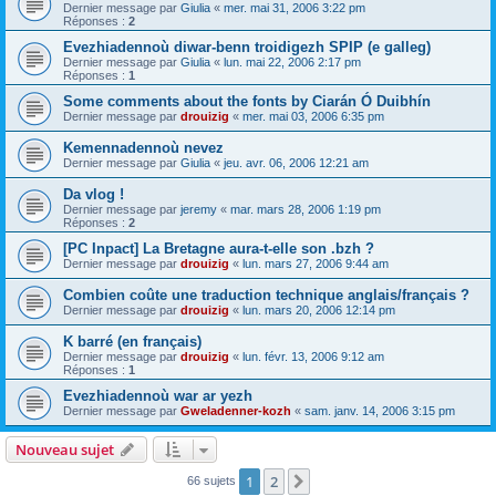
Dernier message par
Giulia
«
mer. mai 31, 2006 3:22 pm
Réponses :
2
Evezhiadennoù diwar-benn troidigezh SPIP (e galleg)
Dernier message par
Giulia
«
lun. mai 22, 2006 2:17 pm
Réponses :
1
Some comments about the fonts by Ciarán Ó Duibhín
Dernier message par
drouizig
«
mer. mai 03, 2006 6:35 pm
Kemennadennoù nevez
Dernier message par
Giulia
«
jeu. avr. 06, 2006 12:21 am
Da vlog !
Dernier message par
jeremy
«
mar. mars 28, 2006 1:19 pm
Réponses :
2
[PC Inpact] La Bretagne aura-t-elle son .bzh ?
Dernier message par
drouizig
«
lun. mars 27, 2006 9:44 am
Combien coûte une traduction technique anglais/français ?
Dernier message par
drouizig
«
lun. mars 20, 2006 12:14 pm
K barré (en français)
Dernier message par
drouizig
«
lun. févr. 13, 2006 9:12 am
Réponses :
1
Evezhiadennoù war ar yezh
Dernier message par
Gweladenner-kozh
«
sam. janv. 14, 2006 3:15 pm
Nouveau sujet
1
2
Suivant
66 sujets