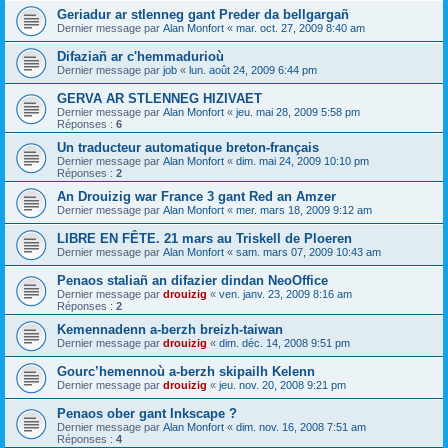
Geriadur ar stlenneg gant Preder da bellgargañ
Dernier message par
Alan Monfort
«
mar. oct. 27, 2009 8:40 am
Difaziañ ar c'hemmadurioù
Dernier message par
job
«
lun. août 24, 2009 6:44 pm
GERVA AR STLENNEG HIZIVAET
Dernier message par
Alan Monfort
«
jeu. mai 28, 2009 5:58 pm
Réponses :
6
Un traducteur automatique breton-français
Dernier message par
Alan Monfort
«
dim. mai 24, 2009 10:10 pm
Réponses :
2
An Drouizig war France 3 gant Red an Amzer
Dernier message par
Alan Monfort
«
mer. mars 18, 2009 9:12 am
LIBRE EN FÊTE. 21 mars au Triskell de Ploeren
Dernier message par
Alan Monfort
«
sam. mars 07, 2009 10:43 am
Penaos staliañ an difazier dindan NeoOffice
Dernier message par
drouizig
«
ven. janv. 23, 2009 8:16 am
Réponses :
2
Kemennadenn a-berzh breizh-taiwan
Dernier message par
drouizig
«
dim. déc. 14, 2008 9:51 pm
Gourc’hemennoù a-berzh skipailh Kelenn
Dernier message par
drouizig
«
jeu. nov. 20, 2008 9:21 pm
Penaos ober gant Inkscape ?
Dernier message par
Alan Monfort
«
dim. nov. 16, 2008 7:51 am
Réponses :
4