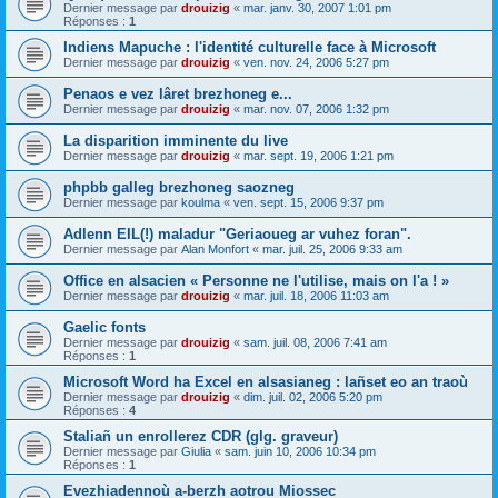
Dernier message par
drouizig
«
mar. janv. 30, 2007 1:01 pm
Réponses :
1
Indiens Mapuche : l'identité culturelle face à Microsoft
Dernier message par
drouizig
«
ven. nov. 24, 2006 5:27 pm
Penaos e vez lâret brezhoneg e...
Dernier message par
drouizig
«
mar. nov. 07, 2006 1:32 pm
La disparition imminente du live
Dernier message par
drouizig
«
mar. sept. 19, 2006 1:21 pm
phpbb galleg brezhoneg saozneg
Dernier message par
koulma
«
ven. sept. 15, 2006 9:37 pm
Adlenn EIL(!) maladur "Geriaoueg ar vuhez foran".
Dernier message par
Alan Monfort
«
mar. juil. 25, 2006 9:33 am
Office en alsacien « Personne ne l'utilise, mais on l'a ! »
Dernier message par
drouizig
«
mar. juil. 18, 2006 11:03 am
Gaelic fonts
Dernier message par
drouizig
«
sam. juil. 08, 2006 7:41 am
Réponses :
1
Microsoft Word ha Excel en alsasianeg : lañset eo an traoù
Dernier message par
drouizig
«
dim. juil. 02, 2006 5:20 pm
Réponses :
4
Staliañ un enrollerez CDR (glg. graveur)
Dernier message par
Giulia
«
sam. juin 10, 2006 10:34 pm
Réponses :
1
Evezhiadennoù a-berzh aotrou Miossec