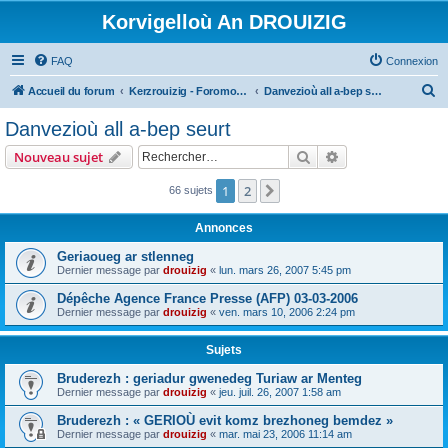
Korvigelloù An DROUIZIG
FAQ
Connexion
R
Accueil du forum
Kerzrouizig - Foromoù An Drouizig
Danvezioù all a-bep seurt
e
Danvezioù all a-bep seurt
c
Rechercher
Recherche avanc
Nouveau sujet
h
e
1
2
Suivant
66 sujets
r
Annonces
c
Geriaoueg ar stlenneg
h
Dernier message par
drouizig
«
lun. mars 26, 2007 5:45 pm
e
Dépêche Agence France Presse (AFP) 03-03-2006
r
Dernier message par
drouizig
«
ven. mars 10, 2006 2:24 pm
Sujets
Bruderezh : geriadur gwenedeg Turiaw ar Menteg
Dernier message par
drouizig
«
jeu. juil. 26, 2007 1:58 am
Bruderezh : « GERIOÙ evit komz brezhoneg bemdez »
Dernier message par
drouizig
«
mar. mai 23, 2006 11:14 am