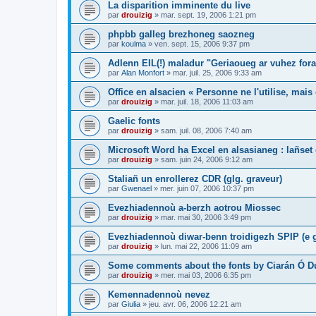
La disparition imminente du live
par
drouizig
»
mar. sept. 19, 2006 1:21 pm
phpbb galleg brezhoneg saozneg
par
koulma
»
ven. sept. 15, 2006 9:37 pm
Adlenn EIL(!) maladur "Geriaoueg ar vuhez fora
par
Alan Monfort
»
mar. juil. 25, 2006 9:33 am
Office en alsacien « Personne ne l'utilise, mais o
par
drouizig
»
mar. juil. 18, 2006 11:03 am
Gaelic fonts
par
drouizig
»
sam. juil. 08, 2006 7:40 am
Microsoft Word ha Excel en alsasianeg : lañset 
par
drouizig
»
sam. juin 24, 2006 9:12 am
Staliañ un enrollerez CDR (glg. graveur)
par
Gwenael
»
mer. juin 07, 2006 10:37 pm
Evezhiadennoù a-berzh aotrou Miossec
par
drouizig
»
mar. mai 30, 2006 3:49 pm
Evezhiadennoù diwar-benn troidigezh SPIP (e g
par
drouizig
»
lun. mai 22, 2006 11:09 am
Some comments about the fonts by Ciarán Ó D
par
drouizig
»
mer. mai 03, 2006 6:35 pm
Kemennadennoù nevez
par
Giulia
»
jeu. avr. 06, 2006 12:21 am