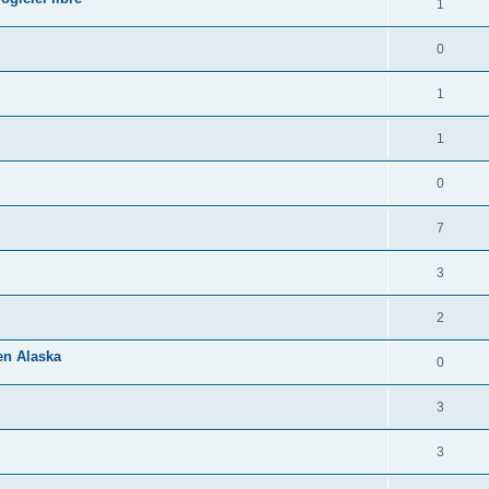
1
0
1
1
0
7
3
2
 en Alaska
0
3
3