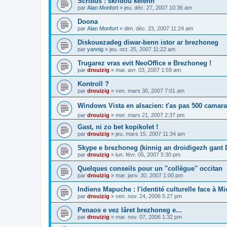
Scribus : skridoù kelenn
par
Alan Monfort
»
jeu. déc. 27, 2007 10:36 am
Doona
par
Alan Monfort
»
dim. déc. 23, 2007 11:24 am
Diskouezadeg diwar-benn istor ar brezhoneg
par
yannig
»
jeu. oct. 25, 2007 11:22 am
Trugarez vras evit NeoOffice e Brezhoneg !
par
drouizig
»
mar. avr. 03, 2007 1:59 am
Kontroll ?
par
drouizig
»
ven. mars 30, 2007 7:01 am
Windows Vista en alsacien: t'as pas 500 camara
par
drouizig
»
mer. mars 21, 2007 2:37 pm
Gast, ni zo bet kopikolet !
par
drouizig
»
jeu. mars 15, 2007 11:34 am
Skype e brezhoneg (kinnig an droidigezh gant
par
drouizig
»
lun. févr. 05, 2007 5:30 pm
Quelques conseils pour un "collègue" occitan
par
drouizig
»
mar. janv. 30, 2007 1:00 pm
Indiens Mapuche : l'identité culturelle face à Mi
par
drouizig
»
ven. nov. 24, 2006 5:27 pm
Penaos e vez lâret brezhoneg e...
par
drouizig
»
mar. nov. 07, 2006 1:32 pm