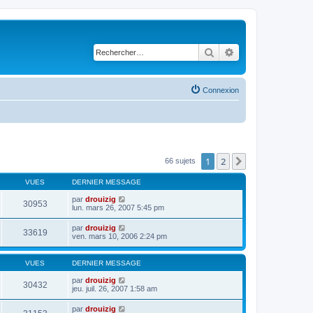
Rechercher
Recherche avancé
Connexion
1
2
Suivant
66 sujets
VUES
DERNIER MESSAGE
par
drouizig
30953
lun. mars 26, 2007 5:45 pm
par
drouizig
33619
ven. mars 10, 2006 2:24 pm
VUES
DERNIER MESSAGE
par
drouizig
30432
jeu. juil. 26, 2007 1:58 am
par
drouizig