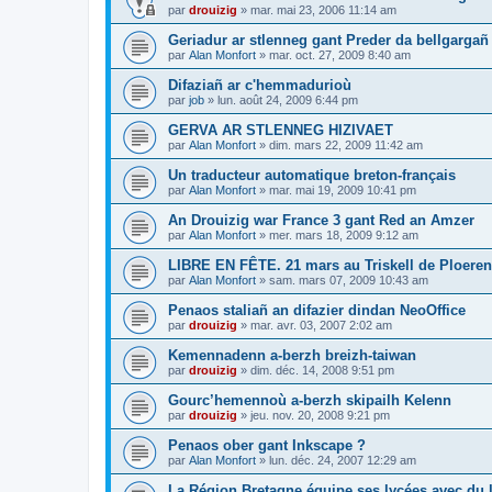
par
drouizig
»
mar. mai 23, 2006 11:14 am
Geriadur ar stlenneg gant Preder da bellgargañ
par
Alan Monfort
»
mar. oct. 27, 2009 8:40 am
Difaziañ ar c'hemmadurioù
par
job
»
lun. août 24, 2009 6:44 pm
GERVA AR STLENNEG HIZIVAET
par
Alan Monfort
»
dim. mars 22, 2009 11:42 am
Un traducteur automatique breton-français
par
Alan Monfort
»
mar. mai 19, 2009 10:41 pm
An Drouizig war France 3 gant Red an Amzer
par
Alan Monfort
»
mer. mars 18, 2009 9:12 am
LIBRE EN FÊTE. 21 mars au Triskell de Ploeren
par
Alan Monfort
»
sam. mars 07, 2009 10:43 am
Penaos staliañ an difazier dindan NeoOffice
par
drouizig
»
mar. avr. 03, 2007 2:02 am
Kemennadenn a-berzh breizh-taiwan
par
drouizig
»
dim. déc. 14, 2008 9:51 pm
Gourc’hemennoù a-berzh skipailh Kelenn
par
drouizig
»
jeu. nov. 20, 2008 9:21 pm
Penaos ober gant Inkscape ?
par
Alan Monfort
»
lun. déc. 24, 2007 12:29 am
La Région Bretagne équipe ses lycées avec du lo