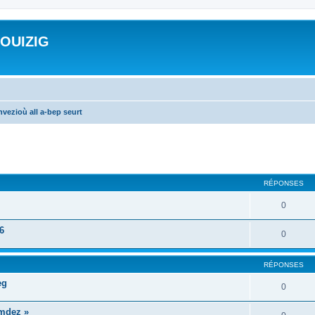
ROUIZIG
vezioù all a-bep seurt
cher
cherche avancée
RÉPONSES
0
6
0
RÉPONSES
eg
0
mdez »