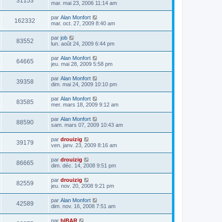
31153
mar. mai 23, 2006 11:14 am
par
Alan Monfort
162332
mar. oct. 27, 2009 8:40 am
par
job
83552
lun. août 24, 2009 6:44 pm
par
Alan Monfort
64665
jeu. mai 28, 2009 5:58 pm
par
Alan Monfort
39358
dim. mai 24, 2009 10:10 pm
par
Alan Monfort
83585
mer. mars 18, 2009 9:12 am
par
Alan Monfort
88590
sam. mars 07, 2009 10:43 am
par
drouizig
39179
ven. janv. 23, 2009 8:16 am
par
drouizig
86665
dim. déc. 14, 2008 9:51 pm
par
drouizig
82559
jeu. nov. 20, 2008 9:21 pm
par
Alan Monfort
42589
dim. nov. 16, 2008 7:51 am
par
bIBAR