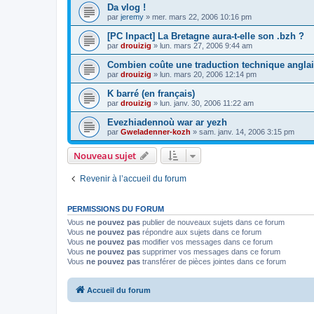
Da vlog !
par
jeremy
»
mer. mars 22, 2006 10:16 pm
[PC Inpact] La Bretagne aura-t-elle son .bzh ?
par
drouizig
»
lun. mars 27, 2006 9:44 am
Combien coûte une traduction technique anglai
par
drouizig
»
lun. mars 20, 2006 12:14 pm
K barré (en français)
par
drouizig
»
lun. janv. 30, 2006 11:22 am
Evezhiadennoù war ar yezh
par
Gweladenner-kozh
»
sam. janv. 14, 2006 3:15 pm
Nouveau sujet
Revenir à l’accueil du forum
PERMISSIONS DU FORUM
Vous
ne pouvez pas
publier de nouveaux sujets dans ce forum
Vous
ne pouvez pas
répondre aux sujets dans ce forum
Vous
ne pouvez pas
modifier vos messages dans ce forum
Vous
ne pouvez pas
supprimer vos messages dans ce forum
Vous
ne pouvez pas
transférer de pièces jointes dans ce forum
Accueil du forum