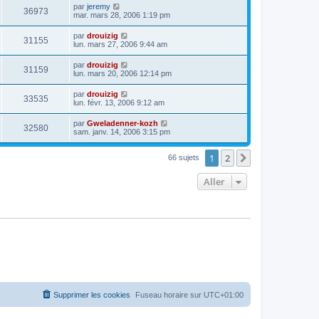
par
jeremy
36973
mar. mars 28, 2006 1:19 pm
par
drouizig
31155
lun. mars 27, 2006 9:44 am
par
drouizig
31159
lun. mars 20, 2006 12:14 pm
par
drouizig
33535
lun. févr. 13, 2006 9:12 am
par
Gweladenner-kozh
32580
sam. janv. 14, 2006 3:15 pm
1
2
Suivant
66 sujets
Aller
Supprimer les cookies
Fuseau horaire sur
UTC+01:00