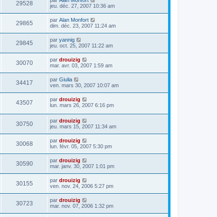
29528
jeu. déc. 27, 2007 10:36 am
par
Alan Monfort
29865
dim. déc. 23, 2007 11:24 am
par
yannig
29845
jeu. oct. 25, 2007 11:22 am
par
drouizig
30070
mar. avr. 03, 2007 1:59 am
par
Giulia
34417
ven. mars 30, 2007 10:07 am
par
drouizig
43507
lun. mars 26, 2007 6:16 pm
par
drouizig
30750
jeu. mars 15, 2007 11:34 am
par
drouizig
30068
lun. févr. 05, 2007 5:30 pm
par
drouizig
30590
mar. janv. 30, 2007 1:01 pm
par
drouizig
30155
ven. nov. 24, 2006 5:27 pm
par
drouizig
30723
mar. nov. 07, 2006 1:32 pm