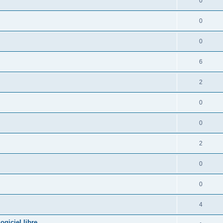
0
0
0
6
2
0
0
2
0
0
4
giciel libre