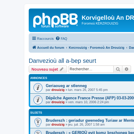
Korvigelloù An D
Foromoù KERZROUIZIG
Raccourcis
FAQ
Accueil du forum
Kerzrouizig - Foromoù An Drouizig
Dan
Danvezioù all a-bep seurt
Recher
Re
Nouveau sujet
ANNONCES
Geriaoueg ar stlenneg
par
drouizig
»
lun. mars 26, 2007 5:45 pm
Dépêche Agence France Presse (AFP) 03-03-200
par
drouizig
»
ven. mars 10, 2006 2:24 pm
SUJETS
Bruderezh : geriadur gwenedeg Turiaw ar Ment
par
drouizig
»
jeu. juil. 26, 2007 1:58 am
Bruderezh : « GERIOÙ evit komz brezhoneg be