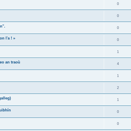
0
0
n".
0
n l'a ! »
0
1
eo an traoù
4
1
2
alleg)
1
uibhín
0
0