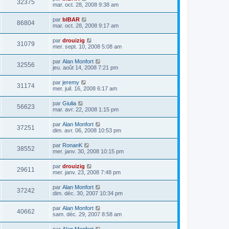
32375
mar. oct. 28, 2008 9:38 am
par
bIBAR
86804
mar. oct. 28, 2008 9:17 am
par
drouizig
31079
mer. sept. 10, 2008 5:08 am
par
Alan Monfort
32556
jeu. août 14, 2008 7:21 pm
par
jeremy
31174
mer. juil. 16, 2008 6:17 am
par
Giulia
56623
mar. avr. 22, 2008 1:15 pm
par
Alan Monfort
37251
dim. avr. 06, 2008 10:53 pm
par
RonanK
38552
mer. janv. 30, 2008 10:15 pm
par
drouizig
29611
mer. janv. 23, 2008 7:48 pm
par
Alan Monfort
37242
dim. déc. 30, 2007 10:34 pm
par
Alan Monfort
40662
sam. déc. 29, 2007 8:58 am
par
Alan Monfort