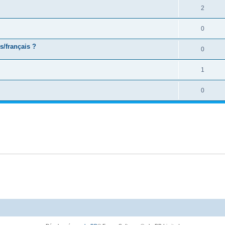
2
0
s/français ?
0
1
0