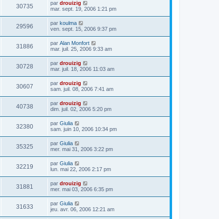
par
drouizig
30735
mar. sept. 19, 2006 1:21 pm
par
koulma
29596
ven. sept. 15, 2006 9:37 pm
par
Alan Monfort
31886
mar. juil. 25, 2006 9:33 am
par
drouizig
30728
mar. juil. 18, 2006 11:03 am
par
drouizig
30607
sam. juil. 08, 2006 7:41 am
par
drouizig
40738
dim. juil. 02, 2006 5:20 pm
par
Giulia
32380
sam. juin 10, 2006 10:34 pm
par
Giulia
35325
mer. mai 31, 2006 3:22 pm
par
Giulia
32219
lun. mai 22, 2006 2:17 pm
par
drouizig
31881
mer. mai 03, 2006 6:35 pm
par
Giulia
31633
jeu. avr. 06, 2006 12:21 am