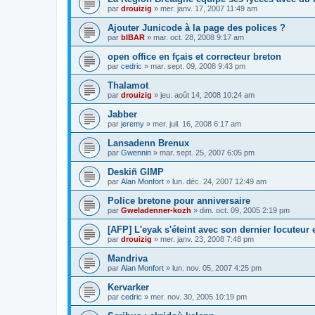
par
drouizig
»
mer. janv. 17, 2007 11:49 am
Ajouter Junicode à la page des polices ?
par
bIBAR
»
mar. oct. 28, 2008 9:17 am
open office en fçais et correcteur breton
par
cedric
»
mar. sept. 09, 2008 9:43 pm
Thalamot
par
drouizig
»
jeu. août 14, 2008 10:24 am
Jabber
par
jeremy
»
mer. juil. 16, 2008 6:17 am
Lansadenn Brenux
par
Gwennin
»
mar. sept. 25, 2007 6:05 pm
Deskiñ GIMP
par
Alan Monfort
»
lun. déc. 24, 2007 12:49 am
Police bretone pour anniversaire
par
Gweladenner-kozh
»
dim. oct. 09, 2005 2:19 pm
[AFP] L'eyak s'éteint avec son dernier locuteur
par
drouizig
»
mer. janv. 23, 2008 7:48 pm
Mandriva
par
Alan Monfort
»
lun. nov. 05, 2007 4:25 pm
Kervarker
par
cedric
»
mer. nov. 30, 2005 10:19 pm