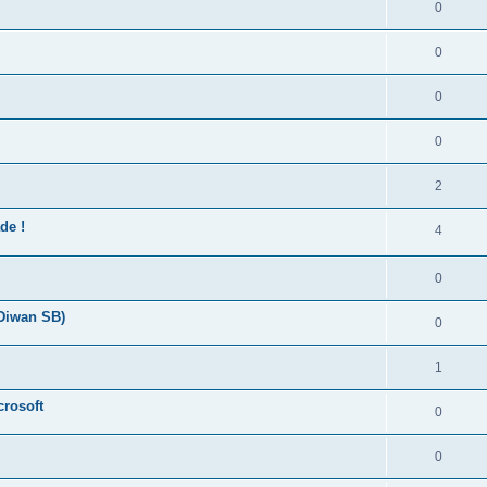
0
0
0
0
2
de !
4
0
 Diwan SB)
0
1
crosoft
0
0