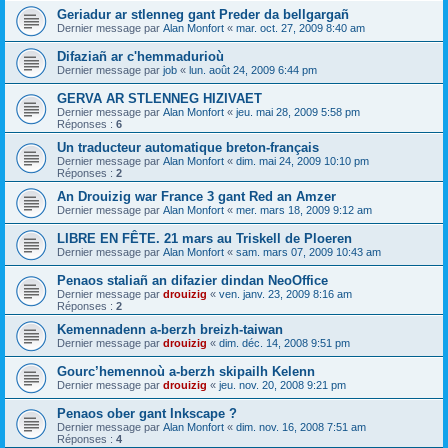
Geriadur ar stlenneg gant Preder da bellgargañ
Dernier message par
Alan Monfort
«
mar. oct. 27, 2009 8:40 am
Difaziañ ar c'hemmadurioù
Dernier message par
job
«
lun. août 24, 2009 6:44 pm
GERVA AR STLENNEG HIZIVAET
Dernier message par
Alan Monfort
«
jeu. mai 28, 2009 5:58 pm
Réponses :
6
Un traducteur automatique breton-français
Dernier message par
Alan Monfort
«
dim. mai 24, 2009 10:10 pm
Réponses :
2
An Drouizig war France 3 gant Red an Amzer
Dernier message par
Alan Monfort
«
mer. mars 18, 2009 9:12 am
LIBRE EN FÊTE. 21 mars au Triskell de Ploeren
Dernier message par
Alan Monfort
«
sam. mars 07, 2009 10:43 am
Penaos staliañ an difazier dindan NeoOffice
Dernier message par
drouizig
«
ven. janv. 23, 2009 8:16 am
Réponses :
2
Kemennadenn a-berzh breizh-taiwan
Dernier message par
drouizig
«
dim. déc. 14, 2008 9:51 pm
Gourc’hemennoù a-berzh skipailh Kelenn
Dernier message par
drouizig
«
jeu. nov. 20, 2008 9:21 pm
Penaos ober gant Inkscape ?
Dernier message par
Alan Monfort
«
dim. nov. 16, 2008 7:51 am
Réponses :
4