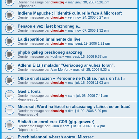
Dernier message par
drouizig
«
mar. janv. 30, 2007 1:01 pm
Réponses :
1
Indiens Mapuche : l'identité culturelle face à Microsoft
Dernier message par
drouizig
«
ven. nov. 24, 2006 5:27 pm
Penaos e vez lâret brezhoneg e...
Dernier message par
drouizig
«
mar. nov. 07, 2006 1:32 pm
La disparition imminente du live
Dernier message par
drouizig
«
mar. sept. 19, 2006 1:21 pm
phpbb galleg brezhoneg saozneg
Dernier message par
koulma
«
ven. sept. 15, 2006 9:37 pm
Adlenn EIL(!) maladur "Geriaoueg ar vuhez foran".
Dernier message par
Alan Monfort
«
mar. juil. 25, 2006 9:33 am
Office en alsacien « Personne ne l'utilise, mais on l'a ! »
Dernier message par
drouizig
«
mar. juil. 18, 2006 11:03 am
Gaelic fonts
Dernier message par
drouizig
«
sam. juil. 08, 2006 7:41 am
Réponses :
1
Microsoft Word ha Excel en alsasianeg : lañset eo an traoù
Dernier message par
drouizig
«
dim. juil. 02, 2006 5:20 pm
Réponses :
4
Staliañ un enrollerez CDR (glg. graveur)
Dernier message par
Giulia
«
sam. juin 10, 2006 10:34 pm
Réponses :
1
Evezhiadennoù a-berzh aotrou Miossec