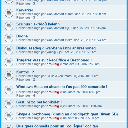
Dernier message par
Alan Monfort
«
dim. déc. 30, 2007 10:34 pm
Réponses :
3
Kervarker
Dernier message par
Alan Monfort
«
sam. déc. 29, 2007 8:58 am
Réponses :
3
Scribus : skridoù kelenn
Dernier message par
Alan Monfort
«
jeu. déc. 27, 2007 10:36 am
Doona
Dernier message par
Alan Monfort
«
dim. déc. 23, 2007 11:24 am
Diskouezadeg diwar-benn istor ar brezhoneg
Dernier message par
yannig
«
jeu. oct. 25, 2007 11:22 am
Trugarez vras evit NeoOffice e Brezhoneg !
Dernier message par
drouizig
«
mar. avr. 03, 2007 1:59 am
Kontroll ?
Dernier message par
Giulia
«
ven. mars 30, 2007 10:07 am
Réponses :
2
Windows Vista en alsacien: t'as pas 500 camarade !
Dernier message par
drouizig
«
lun. mars 26, 2007 6:16 pm
Réponses :
4
Gast, ni zo bet kopikolet !
Dernier message par
drouizig
«
jeu. mars 15, 2007 11:34 am
Skype e brezhoneg (kinnig an droidigezh gant Diwan SB)
Dernier message par
drouizig
«
lun. févr. 05, 2007 5:30 pm
Quelques conseils pour un "collègue" occitan