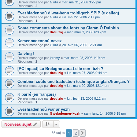
Dernier message par
Giulia
«
mer. mai 31, 2006 3:22 pm
Réponses :
2
Evezhiadennoù diwar-benn troidigezh SPIP (e galleg)
Dernier message par
Giulia
«
lun. mai 22, 2006 2:17 pm
Réponses :
1
Some comments about the fonts by Ciarán Ó Duibhín
Dernier message par
drouizig
«
mer. mai 03, 2006 6:35 pm
Kemennadennoù nevez
Dernier message par
Giulia
«
jeu. avr. 06, 2006 12:21 am
Da vlog !
Dernier message par
jeremy
«
mar. mars 28, 2006 1:19 pm
Réponses :
2
[PC Inpact] La Bretagne aura-t-elle son .bzh ?
Dernier message par
drouizig
«
lun. mars 27, 2006 9:44 am
Combien coûte une traduction technique anglais/français ?
Dernier message par
drouizig
«
lun. mars 20, 2006 12:14 pm
K barré (en français)
Dernier message par
drouizig
«
lun. févr. 13, 2006 9:12 am
Réponses :
1
Evezhiadennoù war ar yezh
Dernier message par
Gweladenner-kozh
«
sam. janv. 14, 2006 3:15 pm
Nouveau sujet
1
2
Suivant
66 sujets