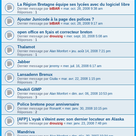
La Région Bretagne équipe ses lycées avec du logiciel libre
Dernier message par
bIBAR
«
mar. oct. 28, 2008 9:38 am
Réponses :
1
Ajouter Junicode à la page des polices ?
Dernier message par
bIBAR
«
mar. oct. 28, 2008 9:17 am
open office en fçais et correcteur breton
Dernier message par
drouizig
«
mer. sept. 10, 2008 5:08 am
Réponses :
1
Thalamot
Dernier message par
Alan Monfort
«
jeu. août 14, 2008 7:21 pm
Réponses :
1
Jabber
Dernier message par
jeremy
«
mer. juil. 16, 2008 6:17 am
Lansadenn Brenux
Dernier message par
Giulia
«
mar. avr. 22, 2008 1:15 pm
Réponses :
7
Deskiñ GIMP
Dernier message par
Alan Monfort
«
dim. avr. 06, 2008 10:53 pm
Réponses :
3
Police bretone pour anniversaire
Dernier message par
RonanK
«
mer. janv. 30, 2008 10:15 pm
Réponses :
2
[AFP] L'eyak s'éteint avec son dernier locuteur en Alaska
Dernier message par
drouizig
«
mer. janv. 23, 2008 7:48 pm
Mandriva