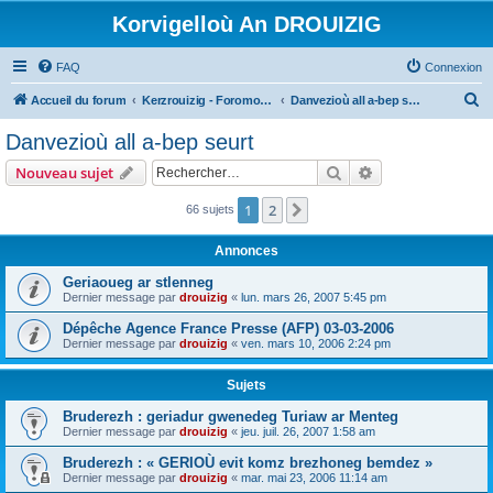
Korvigelloù An DROUIZIG
FAQ
Connexion
R
Accueil du forum
Kerzrouizig - Foromoù An Drouizig
Danvezioù all a-bep seurt
e
Danvezioù all a-bep seurt
c
Rechercher
Recherche avanc
Nouveau sujet
h
e
1
2
Suivant
66 sujets
r
Annonces
c
Geriaoueg ar stlenneg
h
Dernier message par
drouizig
«
lun. mars 26, 2007 5:45 pm
e
Dépêche Agence France Presse (AFP) 03-03-2006
r
Dernier message par
drouizig
«
ven. mars 10, 2006 2:24 pm
Sujets
Bruderezh : geriadur gwenedeg Turiaw ar Menteg
Dernier message par
drouizig
«
jeu. juil. 26, 2007 1:58 am
Bruderezh : « GERIOÙ evit komz brezhoneg bemdez »
Dernier message par
drouizig
«
mar. mai 23, 2006 11:14 am