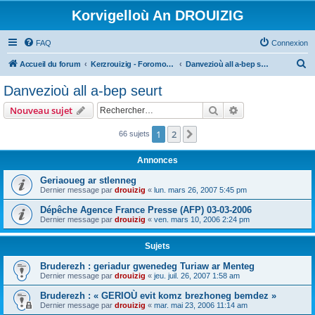
Korvigelloù An DROUIZIG
FAQ
Connexion
R
Accueil du forum
Kerzrouizig - Foromoù An Drouizig
Danvezioù all a-bep seurt
e
Danvezioù all a-bep seurt
c
Rechercher
Recherche avanc
Nouveau sujet
h
e
1
2
Suivant
66 sujets
r
Annonces
c
Geriaoueg ar stlenneg
h
Dernier message par
drouizig
«
lun. mars 26, 2007 5:45 pm
e
Dépêche Agence France Presse (AFP) 03-03-2006
r
Dernier message par
drouizig
«
ven. mars 10, 2006 2:24 pm
Sujets
Bruderezh : geriadur gwenedeg Turiaw ar Menteg
Dernier message par
drouizig
«
jeu. juil. 26, 2007 1:58 am
Bruderezh : « GERIOÙ evit komz brezhoneg bemdez »
Dernier message par
drouizig
«
mar. mai 23, 2006 11:14 am