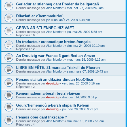
Geriadur ar stlenneg gant Preder da bellgargañ
Dernier message par
Alan Monfort
«
mar. oct. 27, 2009 8:40 am
Difaziañ ar c'hemmadurioù
Dernier message par
job
«
lun. août 24, 2009 6:44 pm
GERVA AR STLENNEG HIZIVAET
Dernier message par
Alan Monfort
«
jeu. mai 28, 2009 5:58 pm
Réponses :
6
Un traducteur automatique breton-français
Dernier message par
Alan Monfort
«
dim. mai 24, 2009 10:10 pm
Réponses :
2
An Drouizig war France 3 gant Red an Amzer
Dernier message par
Alan Monfort
«
mer. mars 18, 2009 9:12 am
LIBRE EN FÊTE. 21 mars au Triskell de Ploeren
Dernier message par
Alan Monfort
«
sam. mars 07, 2009 10:43 am
Penaos staliañ an difazier dindan NeoOffice
Dernier message par
drouizig
«
ven. janv. 23, 2009 8:16 am
Réponses :
2
Kemennadenn a-berzh breizh-taiwan
Dernier message par
drouizig
«
dim. déc. 14, 2008 9:51 pm
Gourc’hemennoù a-berzh skipailh Kelenn
Dernier message par
drouizig
«
jeu. nov. 20, 2008 9:21 pm
Penaos ober gant Inkscape ?
Dernier message par
Alan Monfort
«
dim. nov. 16, 2008 7:51 am
Réponses :
4