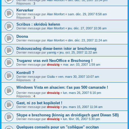
Dernier message par
Alan Monfort
«
dim. déc. 30, 2007 10:34 pm
Réponses :
3
Kervarker
Dernier message par
Alan Monfort
«
sam. déc. 29, 2007 8:58 am
Réponses :
3
Scribus : skridoù kelenn
Dernier message par
Alan Monfort
«
jeu. déc. 27, 2007 10:36 am
Doona
Dernier message par
Alan Monfort
«
dim. déc. 23, 2007 11:24 am
Diskouezadeg diwar-benn istor ar brezhoneg
Dernier message par
yannig
«
jeu. oct. 25, 2007 11:22 am
Trugarez vras evit NeoOffice e Brezhoneg !
Dernier message par
drouizig
«
mar. avr. 03, 2007 1:59 am
Kontroll ?
Dernier message par
Giulia
«
ven. mars 30, 2007 10:07 am
Réponses :
2
Windows Vista en alsacien: t'as pas 500 camarade !
Dernier message par
drouizig
«
lun. mars 26, 2007 6:16 pm
Réponses :
4
Gast, ni zo bet kopikolet !
Dernier message par
drouizig
«
jeu. mars 15, 2007 11:34 am
Skype e brezhoneg (kinnig an droidigezh gant Diwan SB)
Dernier message par
drouizig
«
lun. févr. 05, 2007 5:30 pm
Quelques conseils pour un "collègue" occitan