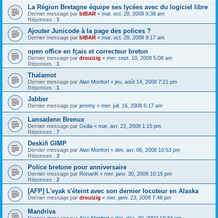
La Région Bretagne équipe ses lycées avec du logiciel libre
Dernier message par
bIBAR
«
mar. oct. 28, 2008 9:38 am
Réponses :
1
Ajouter Junicode à la page des polices ?
Dernier message par
bIBAR
«
mar. oct. 28, 2008 9:17 am
open office en fçais et correcteur breton
Dernier message par
drouizig
«
mer. sept. 10, 2008 5:08 am
Réponses :
1
Thalamot
Dernier message par
Alan Monfort
«
jeu. août 14, 2008 7:21 pm
Réponses :
1
Jabber
Dernier message par
jeremy
«
mer. juil. 16, 2008 6:17 am
Lansadenn Brenux
Dernier message par
Giulia
«
mar. avr. 22, 2008 1:15 pm
Réponses :
7
Deskiñ GIMP
Dernier message par
Alan Monfort
«
dim. avr. 06, 2008 10:53 pm
Réponses :
3
Police bretone pour anniversaire
Dernier message par
RonanK
«
mer. janv. 30, 2008 10:15 pm
Réponses :
2
[AFP] L'eyak s'éteint avec son dernier locuteur en Alaska
Dernier message par
drouizig
«
mer. janv. 23, 2008 7:48 pm
Mandriva