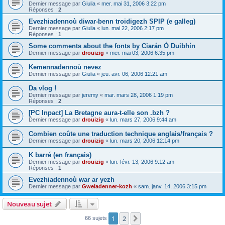
Dernier message par
Giulia
«
mer. mai 31, 2006 3:22 pm
Réponses :
2
Evezhiadennoù diwar-benn troidigezh SPIP (e galleg)
Dernier message par
Giulia
«
lun. mai 22, 2006 2:17 pm
Réponses :
1
Some comments about the fonts by Ciarán Ó Duibhín
Dernier message par
drouizig
«
mer. mai 03, 2006 6:35 pm
Kemennadennoù nevez
Dernier message par
Giulia
«
jeu. avr. 06, 2006 12:21 am
Da vlog !
Dernier message par
jeremy
«
mar. mars 28, 2006 1:19 pm
Réponses :
2
[PC Inpact] La Bretagne aura-t-elle son .bzh ?
Dernier message par
drouizig
«
lun. mars 27, 2006 9:44 am
Combien coûte une traduction technique anglais/français ?
Dernier message par
drouizig
«
lun. mars 20, 2006 12:14 pm
K barré (en français)
Dernier message par
drouizig
«
lun. févr. 13, 2006 9:12 am
Réponses :
1
Evezhiadennoù war ar yezh
Dernier message par
Gweladenner-kozh
«
sam. janv. 14, 2006 3:15 pm
Nouveau sujet
1
2
Suivant
66 sujets