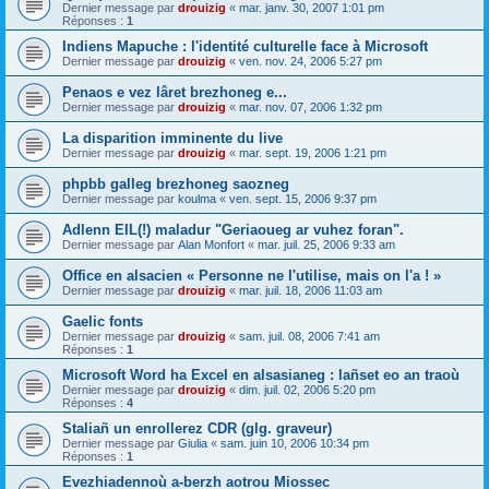
Dernier message par
drouizig
«
mar. janv. 30, 2007 1:01 pm
Réponses :
1
Indiens Mapuche : l'identité culturelle face à Microsoft
Dernier message par
drouizig
«
ven. nov. 24, 2006 5:27 pm
Penaos e vez lâret brezhoneg e...
Dernier message par
drouizig
«
mar. nov. 07, 2006 1:32 pm
La disparition imminente du live
Dernier message par
drouizig
«
mar. sept. 19, 2006 1:21 pm
phpbb galleg brezhoneg saozneg
Dernier message par
koulma
«
ven. sept. 15, 2006 9:37 pm
Adlenn EIL(!) maladur "Geriaoueg ar vuhez foran".
Dernier message par
Alan Monfort
«
mar. juil. 25, 2006 9:33 am
Office en alsacien « Personne ne l'utilise, mais on l'a ! »
Dernier message par
drouizig
«
mar. juil. 18, 2006 11:03 am
Gaelic fonts
Dernier message par
drouizig
«
sam. juil. 08, 2006 7:41 am
Réponses :
1
Microsoft Word ha Excel en alsasianeg : lañset eo an traoù
Dernier message par
drouizig
«
dim. juil. 02, 2006 5:20 pm
Réponses :
4
Staliañ un enrollerez CDR (glg. graveur)
Dernier message par
Giulia
«
sam. juin 10, 2006 10:34 pm
Réponses :
1
Evezhiadennoù a-berzh aotrou Miossec