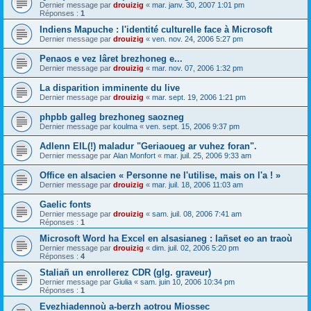
Dernier message par
drouizig
«
mar. janv. 30, 2007 1:01 pm
Réponses :
1
Indiens Mapuche : l'identité culturelle face à Microsoft
Dernier message par
drouizig
«
ven. nov. 24, 2006 5:27 pm
Penaos e vez lâret brezhoneg e...
Dernier message par
drouizig
«
mar. nov. 07, 2006 1:32 pm
La disparition imminente du live
Dernier message par
drouizig
«
mar. sept. 19, 2006 1:21 pm
phpbb galleg brezhoneg saozneg
Dernier message par
koulma
«
ven. sept. 15, 2006 9:37 pm
Adlenn EIL(!) maladur "Geriaoueg ar vuhez foran".
Dernier message par
Alan Monfort
«
mar. juil. 25, 2006 9:33 am
Office en alsacien « Personne ne l'utilise, mais on l'a ! »
Dernier message par
drouizig
«
mar. juil. 18, 2006 11:03 am
Gaelic fonts
Dernier message par
drouizig
«
sam. juil. 08, 2006 7:41 am
Réponses :
1
Microsoft Word ha Excel en alsasianeg : lañset eo an traoù
Dernier message par
drouizig
«
dim. juil. 02, 2006 5:20 pm
Réponses :
4
Staliañ un enrollerez CDR (glg. graveur)
Dernier message par
Giulia
«
sam. juin 10, 2006 10:34 pm
Réponses :
1
Evezhiadennoù a-berzh aotrou Miossec