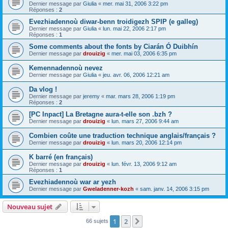
Dernier message par
Giulia
«
mer. mai 31, 2006 3:22 pm
Réponses :
2
Evezhiadennoù diwar-benn troidigezh SPIP (e galleg)
Dernier message par
Giulia
«
lun. mai 22, 2006 2:17 pm
Réponses :
1
Some comments about the fonts by Ciarán Ó Duibhín
Dernier message par
drouizig
«
mer. mai 03, 2006 6:35 pm
Kemennadennoù nevez
Dernier message par
Giulia
«
jeu. avr. 06, 2006 12:21 am
Da vlog !
Dernier message par
jeremy
«
mar. mars 28, 2006 1:19 pm
Réponses :
2
[PC Inpact] La Bretagne aura-t-elle son .bzh ?
Dernier message par
drouizig
«
lun. mars 27, 2006 9:44 am
Combien coûte une traduction technique anglais/français ?
Dernier message par
drouizig
«
lun. mars 20, 2006 12:14 pm
K barré (en français)
Dernier message par
drouizig
«
lun. févr. 13, 2006 9:12 am
Réponses :
1
Evezhiadennoù war ar yezh
Dernier message par
Gweladenner-kozh
«
sam. janv. 14, 2006 3:15 pm
Nouveau sujet
1
2
Suivant
66 sujets