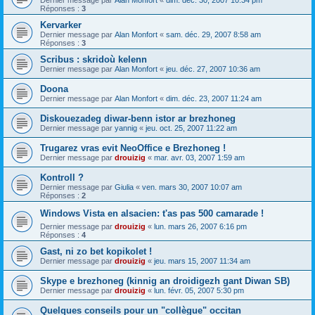
Dernier message par
Alan Monfort
«
dim. déc. 30, 2007 10:34 pm
Réponses :
3
Kervarker
Dernier message par
Alan Monfort
«
sam. déc. 29, 2007 8:58 am
Réponses :
3
Scribus : skridoù kelenn
Dernier message par
Alan Monfort
«
jeu. déc. 27, 2007 10:36 am
Doona
Dernier message par
Alan Monfort
«
dim. déc. 23, 2007 11:24 am
Diskouezadeg diwar-benn istor ar brezhoneg
Dernier message par
yannig
«
jeu. oct. 25, 2007 11:22 am
Trugarez vras evit NeoOffice e Brezhoneg !
Dernier message par
drouizig
«
mar. avr. 03, 2007 1:59 am
Kontroll ?
Dernier message par
Giulia
«
ven. mars 30, 2007 10:07 am
Réponses :
2
Windows Vista en alsacien: t'as pas 500 camarade !
Dernier message par
drouizig
«
lun. mars 26, 2007 6:16 pm
Réponses :
4
Gast, ni zo bet kopikolet !
Dernier message par
drouizig
«
jeu. mars 15, 2007 11:34 am
Skype e brezhoneg (kinnig an droidigezh gant Diwan SB)
Dernier message par
drouizig
«
lun. févr. 05, 2007 5:30 pm
Quelques conseils pour un "collègue" occitan