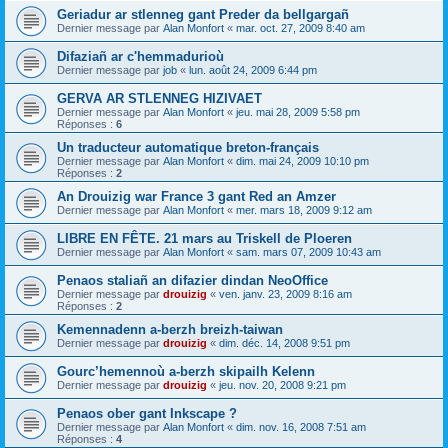
Geriadur ar stlenneg gant Preder da bellgargañ
Dernier message par
Alan Monfort
«
mar. oct. 27, 2009 8:40 am
Difaziañ ar c'hemmadurioù
Dernier message par
job
«
lun. août 24, 2009 6:44 pm
GERVA AR STLENNEG HIZIVAET
Dernier message par
Alan Monfort
«
jeu. mai 28, 2009 5:58 pm
Réponses :
6
Un traducteur automatique breton-français
Dernier message par
Alan Monfort
«
dim. mai 24, 2009 10:10 pm
Réponses :
2
An Drouizig war France 3 gant Red an Amzer
Dernier message par
Alan Monfort
«
mer. mars 18, 2009 9:12 am
LIBRE EN FÊTE. 21 mars au Triskell de Ploeren
Dernier message par
Alan Monfort
«
sam. mars 07, 2009 10:43 am
Penaos staliañ an difazier dindan NeoOffice
Dernier message par
drouizig
«
ven. janv. 23, 2009 8:16 am
Réponses :
2
Kemennadenn a-berzh breizh-taiwan
Dernier message par
drouizig
«
dim. déc. 14, 2008 9:51 pm
Gourc’hemennoù a-berzh skipailh Kelenn
Dernier message par
drouizig
«
jeu. nov. 20, 2008 9:21 pm
Penaos ober gant Inkscape ?
Dernier message par
Alan Monfort
«
dim. nov. 16, 2008 7:51 am
Réponses :
4