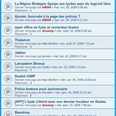
La Région Bretagne équipe ses lycées avec du logiciel libre
Dernier message par
bIBAR
«
mar. oct. 28, 2008 9:38 am
Réponses :
1
Ajouter Junicode à la page des polices ?
Dernier message par
bIBAR
«
mar. oct. 28, 2008 9:17 am
open office en fçais et correcteur breton
Dernier message par
drouizig
«
mer. sept. 10, 2008 5:08 am
Réponses :
1
Thalamot
Dernier message par
Alan Monfort
«
jeu. août 14, 2008 7:21 pm
Réponses :
1
Jabber
Dernier message par
jeremy
«
mer. juil. 16, 2008 6:17 am
Lansadenn Brenux
Dernier message par
Giulia
«
mar. avr. 22, 2008 1:15 pm
Réponses :
7
Deskiñ GIMP
Dernier message par
Alan Monfort
«
dim. avr. 06, 2008 10:53 pm
Réponses :
3
Police bretone pour anniversaire
Dernier message par
RonanK
«
mer. janv. 30, 2008 10:15 pm
Réponses :
2
[AFP] L'eyak s'éteint avec son dernier locuteur en Alaska
Dernier message par
drouizig
«
mer. janv. 23, 2008 7:48 pm
Mandriva