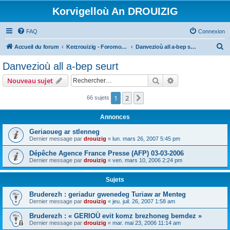
Korvigelloù An DROUIZIG
FAQ
Connexion
R
Accueil du forum
Kerzrouizig - Foromoù An Drouizig
Danvezioù all a-bep seurt
e
Danvezioù all a-bep seurt
c
Rechercher
Recherche avanc
Nouveau sujet
h
e
1
2
Suivant
66 sujets
r
Annonces
c
Geriaoueg ar stlenneg
h
Dernier message par
drouizig
«
lun. mars 26, 2007 5:45 pm
e
Dépêche Agence France Presse (AFP) 03-03-2006
r
Dernier message par
drouizig
«
ven. mars 10, 2006 2:24 pm
Sujets
Bruderezh : geriadur gwenedeg Turiaw ar Menteg
Dernier message par
drouizig
«
jeu. juil. 26, 2007 1:58 am
Bruderezh : « GERIOÙ evit komz brezhoneg bemdez »
Dernier message par
drouizig
«
mar. mai 23, 2006 11:14 am