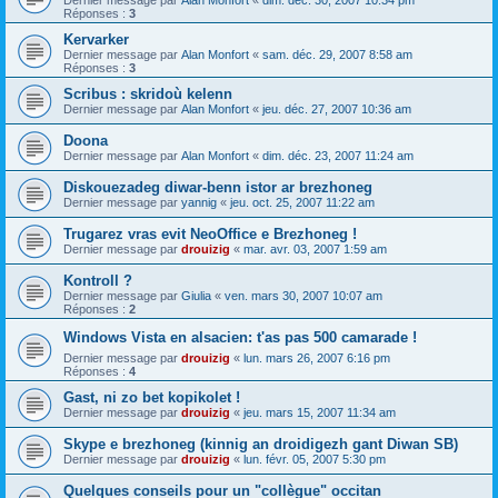
Dernier message par
Alan Monfort
«
dim. déc. 30, 2007 10:34 pm
Réponses :
3
Kervarker
Dernier message par
Alan Monfort
«
sam. déc. 29, 2007 8:58 am
Réponses :
3
Scribus : skridoù kelenn
Dernier message par
Alan Monfort
«
jeu. déc. 27, 2007 10:36 am
Doona
Dernier message par
Alan Monfort
«
dim. déc. 23, 2007 11:24 am
Diskouezadeg diwar-benn istor ar brezhoneg
Dernier message par
yannig
«
jeu. oct. 25, 2007 11:22 am
Trugarez vras evit NeoOffice e Brezhoneg !
Dernier message par
drouizig
«
mar. avr. 03, 2007 1:59 am
Kontroll ?
Dernier message par
Giulia
«
ven. mars 30, 2007 10:07 am
Réponses :
2
Windows Vista en alsacien: t'as pas 500 camarade !
Dernier message par
drouizig
«
lun. mars 26, 2007 6:16 pm
Réponses :
4
Gast, ni zo bet kopikolet !
Dernier message par
drouizig
«
jeu. mars 15, 2007 11:34 am
Skype e brezhoneg (kinnig an droidigezh gant Diwan SB)
Dernier message par
drouizig
«
lun. févr. 05, 2007 5:30 pm
Quelques conseils pour un "collègue" occitan