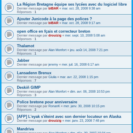
La Région Bretagne équipe ses lycées avec du logiciel libre
Dernier message par
bIBAR
«
mar. oct. 28, 2008 9:38 am
Réponses :
1
Ajouter Junicode à la page des polices ?
Dernier message par
bIBAR
«
mar. oct. 28, 2008 9:17 am
open office en fçais et correcteur breton
Dernier message par
drouizig
«
mer. sept. 10, 2008 5:08 am
Réponses :
1
Thalamot
Dernier message par
Alan Monfort
«
jeu. août 14, 2008 7:21 pm
Réponses :
1
Jabber
Dernier message par
jeremy
«
mer. juil. 16, 2008 6:17 am
Lansadenn Brenux
Dernier message par
Giulia
«
mar. avr. 22, 2008 1:15 pm
Réponses :
7
Deskiñ GIMP
Dernier message par
Alan Monfort
«
dim. avr. 06, 2008 10:53 pm
Réponses :
3
Police bretone pour anniversaire
Dernier message par
RonanK
«
mer. janv. 30, 2008 10:15 pm
Réponses :
2
[AFP] L'eyak s'éteint avec son dernier locuteur en Alaska
Dernier message par
drouizig
«
mer. janv. 23, 2008 7:48 pm
Mandriva