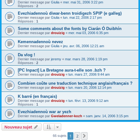
Dernier message par
Giulia
«
mer. mai 31, 2006 3:22 pm
Réponses :
2
Evezhiadennoù diwar-benn troidigezh SPIP (e galleg)
Dernier message par
Giulia
«
lun. mai 22, 2006 2:17 pm
Réponses :
1
Some comments about the fonts by Ciarán Ó Duibhín
Dernier message par
drouizig
«
mer. mai 03, 2006 6:35 pm
Kemennadennoù nevez
Dernier message par
Giulia
«
jeu. avr. 06, 2006 12:21 am
Da vlog !
Dernier message par
jeremy
«
mar. mars 28, 2006 1:19 pm
Réponses :
2
[PC Inpact] La Bretagne aura-t-elle son .bzh ?
Dernier message par
drouizig
«
lun. mars 27, 2006 9:44 am
Combien coûte une traduction technique anglais/français ?
Dernier message par
drouizig
«
lun. mars 20, 2006 12:14 pm
K barré (en français)
Dernier message par
drouizig
«
lun. févr. 13, 2006 9:12 am
Réponses :
1
Evezhiadennoù war ar yezh
Dernier message par
Gweladenner-kozh
«
sam. janv. 14, 2006 3:15 pm
Nouveau sujet
1
2
Suivant
66 sujets