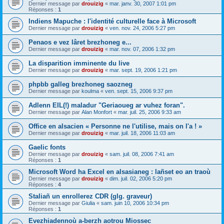
Dernier message par
drouizig
«
mar. janv. 30, 2007 1:01 pm
Réponses :
1
Indiens Mapuche : l'identité culturelle face à Microsoft
Dernier message par
drouizig
«
ven. nov. 24, 2006 5:27 pm
Penaos e vez lâret brezhoneg e...
Dernier message par
drouizig
«
mar. nov. 07, 2006 1:32 pm
La disparition imminente du live
Dernier message par
drouizig
«
mar. sept. 19, 2006 1:21 pm
phpbb galleg brezhoneg saozneg
Dernier message par
koulma
«
ven. sept. 15, 2006 9:37 pm
Adlenn EIL(!) maladur "Geriaoueg ar vuhez foran".
Dernier message par
Alan Monfort
«
mar. juil. 25, 2006 9:33 am
Office en alsacien « Personne ne l'utilise, mais on l'a ! »
Dernier message par
drouizig
«
mar. juil. 18, 2006 11:03 am
Gaelic fonts
Dernier message par
drouizig
«
sam. juil. 08, 2006 7:41 am
Réponses :
1
Microsoft Word ha Excel en alsasianeg : lañset eo an traoù
Dernier message par
drouizig
«
dim. juil. 02, 2006 5:20 pm
Réponses :
4
Staliañ un enrollerez CDR (glg. graveur)
Dernier message par
Giulia
«
sam. juin 10, 2006 10:34 pm
Réponses :
1
Evezhiadennoù a-berzh aotrou Miossec