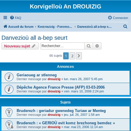
Korvigelloù An DROUIZIG
FAQ
Connexion
R
Accueil du forum
Kerzrouizig - Foromoù An Drouizig
Danvezioù all a-bep seurt
e
Danvezioù all a-bep seurt
c
Rechercher
Recherche avanc
Nouveau sujet
h
e
1
2
Suivant
66 sujets
r
Annonces
c
Geriaoueg ar stlenneg
h
Dernier message par
drouizig
«
lun. mars 26, 2007 5:45 pm
e
Dépêche Agence France Presse (AFP) 03-03-2006
r
Dernier message par
drouizig
«
ven. mars 10, 2006 2:24 pm
Sujets
Bruderezh : geriadur gwenedeg Turiaw ar Menteg
Dernier message par
drouizig
«
jeu. juil. 26, 2007 1:58 am
Bruderezh : « GERIOÙ evit komz brezhoneg bemdez »
Dernier message par
drouizig
«
mar. mai 23, 2006 11:14 am