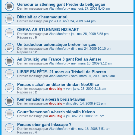
Geriadur ar stlenneg gant Preder da bellgargañ
Dernier message par
Alan Monfort
«
mar. oct. 27, 2009 8:40 am
Difaziañ ar c'hemmadurioù
Dernier message par
job
«
lun. août 24, 2009 6:44 pm
GERVA AR STLENNEG HIZIVAET
Dernier message par
Alan Monfort
«
jeu. mai 28, 2009 5:58 pm
Réponses :
6
Un traducteur automatique breton-français
Dernier message par
Alan Monfort
«
dim. mai 24, 2009 10:10 pm
Réponses :
2
An Drouizig war France 3 gant Red an Amzer
Dernier message par
Alan Monfort
«
mer. mars 18, 2009 9:12 am
LIBRE EN FÊTE. 21 mars au Triskell de Ploeren
Dernier message par
Alan Monfort
«
sam. mars 07, 2009 10:43 am
Penaos staliañ an difazier dindan NeoOffice
Dernier message par
drouizig
«
ven. janv. 23, 2009 8:16 am
Réponses :
2
Kemennadenn a-berzh breizh-taiwan
Dernier message par
drouizig
«
dim. déc. 14, 2008 9:51 pm
Gourc’hemennoù a-berzh skipailh Kelenn
Dernier message par
drouizig
«
jeu. nov. 20, 2008 9:21 pm
Penaos ober gant Inkscape ?
Dernier message par
Alan Monfort
«
dim. nov. 16, 2008 7:51 am
Réponses :
4