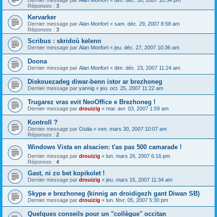
Dernier message par
Alan Monfort
«
dim. déc. 30, 2007 10:34 pm
Réponses :
3
Kervarker
Dernier message par
Alan Monfort
«
sam. déc. 29, 2007 8:58 am
Réponses :
3
Scribus : skridoù kelenn
Dernier message par
Alan Monfort
«
jeu. déc. 27, 2007 10:36 am
Doona
Dernier message par
Alan Monfort
«
dim. déc. 23, 2007 11:24 am
Diskouezadeg diwar-benn istor ar brezhoneg
Dernier message par
yannig
«
jeu. oct. 25, 2007 11:22 am
Trugarez vras evit NeoOffice e Brezhoneg !
Dernier message par
drouizig
«
mar. avr. 03, 2007 1:59 am
Kontroll ?
Dernier message par
Giulia
«
ven. mars 30, 2007 10:07 am
Réponses :
2
Windows Vista en alsacien: t'as pas 500 camarade !
Dernier message par
drouizig
«
lun. mars 26, 2007 6:16 pm
Réponses :
4
Gast, ni zo bet kopikolet !
Dernier message par
drouizig
«
jeu. mars 15, 2007 11:34 am
Skype e brezhoneg (kinnig an droidigezh gant Diwan SB)
Dernier message par
drouizig
«
lun. févr. 05, 2007 5:30 pm
Quelques conseils pour un "collègue" occitan