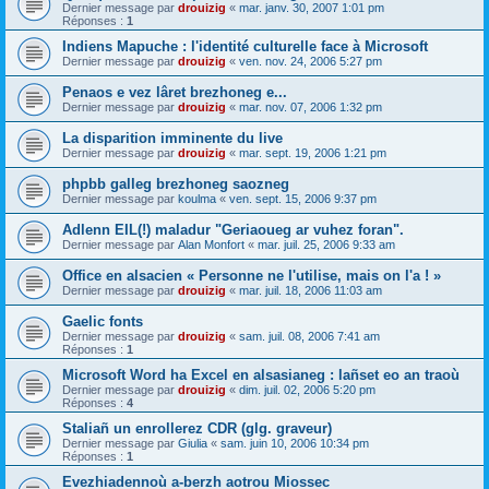
Dernier message par
drouizig
«
mar. janv. 30, 2007 1:01 pm
Réponses :
1
Indiens Mapuche : l'identité culturelle face à Microsoft
Dernier message par
drouizig
«
ven. nov. 24, 2006 5:27 pm
Penaos e vez lâret brezhoneg e...
Dernier message par
drouizig
«
mar. nov. 07, 2006 1:32 pm
La disparition imminente du live
Dernier message par
drouizig
«
mar. sept. 19, 2006 1:21 pm
phpbb galleg brezhoneg saozneg
Dernier message par
koulma
«
ven. sept. 15, 2006 9:37 pm
Adlenn EIL(!) maladur "Geriaoueg ar vuhez foran".
Dernier message par
Alan Monfort
«
mar. juil. 25, 2006 9:33 am
Office en alsacien « Personne ne l'utilise, mais on l'a ! »
Dernier message par
drouizig
«
mar. juil. 18, 2006 11:03 am
Gaelic fonts
Dernier message par
drouizig
«
sam. juil. 08, 2006 7:41 am
Réponses :
1
Microsoft Word ha Excel en alsasianeg : lañset eo an traoù
Dernier message par
drouizig
«
dim. juil. 02, 2006 5:20 pm
Réponses :
4
Staliañ un enrollerez CDR (glg. graveur)
Dernier message par
Giulia
«
sam. juin 10, 2006 10:34 pm
Réponses :
1
Evezhiadennoù a-berzh aotrou Miossec