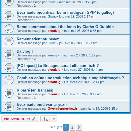
Dernier message par
Giulia
«
mer. mai 31, 2006 3:22 pm
Réponses :
2
Evezhiadennoù diwar-benn troidigezh SPIP (e galleg)
Dernier message par
Giulia
«
lun. mai 22, 2006 2:17 pm
Réponses :
1
Some comments about the fonts by Ciarán Ó Duibhín
Dernier message par
drouizig
«
mer. mai 03, 2006 6:35 pm
Kemennadennoù nevez
Dernier message par
Giulia
«
jeu. avr. 06, 2006 12:21 am
Da vlog !
Dernier message par
jeremy
«
mar. mars 28, 2006 1:19 pm
Réponses :
2
[PC Inpact] La Bretagne aura-t-elle son .bzh ?
Dernier message par
drouizig
«
lun. mars 27, 2006 9:44 am
Combien coûte une traduction technique anglais/français ?
Dernier message par
drouizig
«
lun. mars 20, 2006 12:14 pm
K barré (en français)
Dernier message par
drouizig
«
lun. févr. 13, 2006 9:12 am
Réponses :
1
Evezhiadennoù war ar yezh
Dernier message par
Gweladenner-kozh
«
sam. janv. 14, 2006 3:15 pm
Nouveau sujet
1
2
Suivant
66 sujets