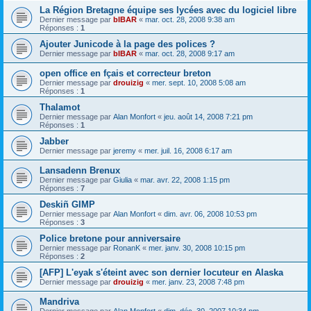
La Région Bretagne équipe ses lycées avec du logiciel libre
Dernier message par
bIBAR
«
mar. oct. 28, 2008 9:38 am
Réponses :
1
Ajouter Junicode à la page des polices ?
Dernier message par
bIBAR
«
mar. oct. 28, 2008 9:17 am
open office en fçais et correcteur breton
Dernier message par
drouizig
«
mer. sept. 10, 2008 5:08 am
Réponses :
1
Thalamot
Dernier message par
Alan Monfort
«
jeu. août 14, 2008 7:21 pm
Réponses :
1
Jabber
Dernier message par
jeremy
«
mer. juil. 16, 2008 6:17 am
Lansadenn Brenux
Dernier message par
Giulia
«
mar. avr. 22, 2008 1:15 pm
Réponses :
7
Deskiñ GIMP
Dernier message par
Alan Monfort
«
dim. avr. 06, 2008 10:53 pm
Réponses :
3
Police bretone pour anniversaire
Dernier message par
RonanK
«
mer. janv. 30, 2008 10:15 pm
Réponses :
2
[AFP] L'eyak s'éteint avec son dernier locuteur en Alaska
Dernier message par
drouizig
«
mer. janv. 23, 2008 7:48 pm
Mandriva