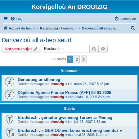
Korvigelloù An DROUIZIG
FAQ
Connexion
R
Accueil du forum
Kerzrouizig - Foromoù An Drouizig
Danvezioù all a-bep seurt
e
Danvezioù all a-bep seurt
c
Rechercher
Recherche avanc
Nouveau sujet
h
e
1
2
Suivant
66 sujets
r
Annonces
c
Geriaoueg ar stlenneg
h
Dernier message par
drouizig
«
lun. mars 26, 2007 5:45 pm
e
Dépêche Agence France Presse (AFP) 03-03-2006
r
Dernier message par
drouizig
«
ven. mars 10, 2006 2:24 pm
Sujets
Bruderezh : geriadur gwenedeg Turiaw ar Menteg
Dernier message par
drouizig
«
jeu. juil. 26, 2007 1:58 am
Bruderezh : « GERIOÙ evit komz brezhoneg bemdez »
Dernier message par
drouizig
«
mar. mai 23, 2006 11:14 am