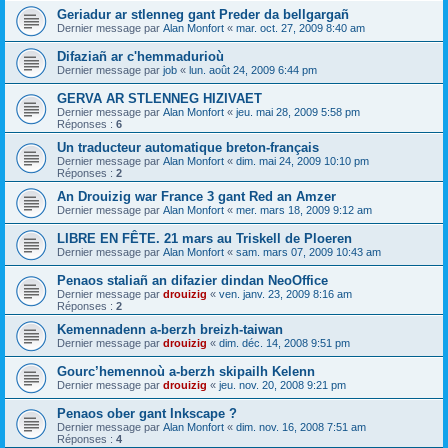
Geriadur ar stlenneg gant Preder da bellgargañ
Dernier message par
Alan Monfort
«
mar. oct. 27, 2009 8:40 am
Difaziañ ar c'hemmadurioù
Dernier message par
job
«
lun. août 24, 2009 6:44 pm
GERVA AR STLENNEG HIZIVAET
Dernier message par
Alan Monfort
«
jeu. mai 28, 2009 5:58 pm
Réponses :
6
Un traducteur automatique breton-français
Dernier message par
Alan Monfort
«
dim. mai 24, 2009 10:10 pm
Réponses :
2
An Drouizig war France 3 gant Red an Amzer
Dernier message par
Alan Monfort
«
mer. mars 18, 2009 9:12 am
LIBRE EN FÊTE. 21 mars au Triskell de Ploeren
Dernier message par
Alan Monfort
«
sam. mars 07, 2009 10:43 am
Penaos staliañ an difazier dindan NeoOffice
Dernier message par
drouizig
«
ven. janv. 23, 2009 8:16 am
Réponses :
2
Kemennadenn a-berzh breizh-taiwan
Dernier message par
drouizig
«
dim. déc. 14, 2008 9:51 pm
Gourc’hemennoù a-berzh skipailh Kelenn
Dernier message par
drouizig
«
jeu. nov. 20, 2008 9:21 pm
Penaos ober gant Inkscape ?
Dernier message par
Alan Monfort
«
dim. nov. 16, 2008 7:51 am
Réponses :
4