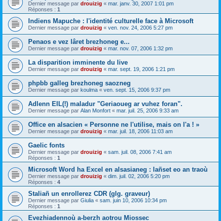
Dernier message par
drouizig
«
mar. janv. 30, 2007 1:01 pm
Réponses :
1
Indiens Mapuche : l'identité culturelle face à Microsoft
Dernier message par
drouizig
«
ven. nov. 24, 2006 5:27 pm
Penaos e vez lâret brezhoneg e...
Dernier message par
drouizig
«
mar. nov. 07, 2006 1:32 pm
La disparition imminente du live
Dernier message par
drouizig
«
mar. sept. 19, 2006 1:21 pm
phpbb galleg brezhoneg saozneg
Dernier message par
koulma
«
ven. sept. 15, 2006 9:37 pm
Adlenn EIL(!) maladur "Geriaoueg ar vuhez foran".
Dernier message par
Alan Monfort
«
mar. juil. 25, 2006 9:33 am
Office en alsacien « Personne ne l'utilise, mais on l'a ! »
Dernier message par
drouizig
«
mar. juil. 18, 2006 11:03 am
Gaelic fonts
Dernier message par
drouizig
«
sam. juil. 08, 2006 7:41 am
Réponses :
1
Microsoft Word ha Excel en alsasianeg : lañset eo an traoù
Dernier message par
drouizig
«
dim. juil. 02, 2006 5:20 pm
Réponses :
4
Staliañ un enrollerez CDR (glg. graveur)
Dernier message par
Giulia
«
sam. juin 10, 2006 10:34 pm
Réponses :
1
Evezhiadennoù a-berzh aotrou Miossec