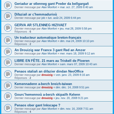
Geriadur ar stlenneg gant Preder da bellgargañ
Dernier message par
Alan Monfort
«
mar. oct. 27, 2009 8:40 am
Difaziañ ar c'hemmadurioù
Dernier message par
job
«
lun. août 24, 2009 6:44 pm
GERVA AR STLENNEG HIZIVAET
Dernier message par
Alan Monfort
«
jeu. mai 28, 2009 5:58 pm
Réponses :
6
Un traducteur automatique breton-français
Dernier message par
Alan Monfort
«
dim. mai 24, 2009 10:10 pm
Réponses :
2
An Drouizig war France 3 gant Red an Amzer
Dernier message par
Alan Monfort
«
mer. mars 18, 2009 9:12 am
LIBRE EN FÊTE. 21 mars au Triskell de Ploeren
Dernier message par
Alan Monfort
«
sam. mars 07, 2009 10:43 am
Penaos staliañ an difazier dindan NeoOffice
Dernier message par
drouizig
«
ven. janv. 23, 2009 8:16 am
Réponses :
2
Kemennadenn a-berzh breizh-taiwan
Dernier message par
drouizig
«
dim. déc. 14, 2008 9:51 pm
Gourc’hemennoù a-berzh skipailh Kelenn
Dernier message par
drouizig
«
jeu. nov. 20, 2008 9:21 pm
Penaos ober gant Inkscape ?
Dernier message par
Alan Monfort
«
dim. nov. 16, 2008 7:51 am
Réponses :
4