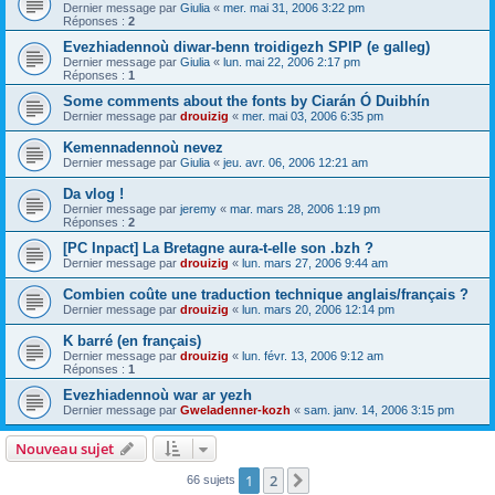
Dernier message par
Giulia
«
mer. mai 31, 2006 3:22 pm
Réponses :
2
Evezhiadennoù diwar-benn troidigezh SPIP (e galleg)
Dernier message par
Giulia
«
lun. mai 22, 2006 2:17 pm
Réponses :
1
Some comments about the fonts by Ciarán Ó Duibhín
Dernier message par
drouizig
«
mer. mai 03, 2006 6:35 pm
Kemennadennoù nevez
Dernier message par
Giulia
«
jeu. avr. 06, 2006 12:21 am
Da vlog !
Dernier message par
jeremy
«
mar. mars 28, 2006 1:19 pm
Réponses :
2
[PC Inpact] La Bretagne aura-t-elle son .bzh ?
Dernier message par
drouizig
«
lun. mars 27, 2006 9:44 am
Combien coûte une traduction technique anglais/français ?
Dernier message par
drouizig
«
lun. mars 20, 2006 12:14 pm
K barré (en français)
Dernier message par
drouizig
«
lun. févr. 13, 2006 9:12 am
Réponses :
1
Evezhiadennoù war ar yezh
Dernier message par
Gweladenner-kozh
«
sam. janv. 14, 2006 3:15 pm
Nouveau sujet
1
2
Suivant
66 sujets