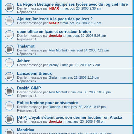
La Région Bretagne équipe ses lycées avec du logiciel libre
Dernier message par
bIBAR
«
mar. oct. 28, 2008 9:38 am
Réponses :
1
Ajouter Junicode à la page des polices ?
Dernier message par
bIBAR
«
mar. oct. 28, 2008 9:17 am
open office en fçais et correcteur breton
Dernier message par
drouizig
«
mer. sept. 10, 2008 5:08 am
Réponses :
1
Thalamot
Dernier message par
Alan Monfort
«
jeu. août 14, 2008 7:21 pm
Réponses :
1
Jabber
Dernier message par
jeremy
«
mer. juil. 16, 2008 6:17 am
Lansadenn Brenux
Dernier message par
Giulia
«
mar. avr. 22, 2008 1:15 pm
Réponses :
7
Deskiñ GIMP
Dernier message par
Alan Monfort
«
dim. avr. 06, 2008 10:53 pm
Réponses :
3
Police bretone pour anniversaire
Dernier message par
RonanK
«
mer. janv. 30, 2008 10:15 pm
Réponses :
2
[AFP] L'eyak s'éteint avec son dernier locuteur en Alaska
Dernier message par
drouizig
«
mer. janv. 23, 2008 7:48 pm
Mandriva