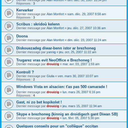
Dernier message par
Alan Monfort
«
dim. déc. 30, 2007 10:34 pm
Réponses :
3
Kervarker
Dernier message par
Alan Monfort
«
sam. déc. 29, 2007 8:58 am
Réponses :
3
Scribus : skridoù kelenn
Dernier message par
Alan Monfort
«
jeu. déc. 27, 2007 10:36 am
Doona
Dernier message par
Alan Monfort
«
dim. déc. 23, 2007 11:24 am
Diskouezadeg diwar-benn istor ar brezhoneg
Dernier message par
yannig
«
jeu. oct. 25, 2007 11:22 am
Trugarez vras evit NeoOffice e Brezhoneg !
Dernier message par
drouizig
«
mar. avr. 03, 2007 1:59 am
Kontroll ?
Dernier message par
Giulia
«
ven. mars 30, 2007 10:07 am
Réponses :
2
Windows Vista en alsacien: t'as pas 500 camarade !
Dernier message par
drouizig
«
lun. mars 26, 2007 6:16 pm
Réponses :
4
Gast, ni zo bet kopikolet !
Dernier message par
drouizig
«
jeu. mars 15, 2007 11:34 am
Skype e brezhoneg (kinnig an droidigezh gant Diwan SB)
Dernier message par
drouizig
«
lun. févr. 05, 2007 5:30 pm
Quelques conseils pour un "collègue" occitan