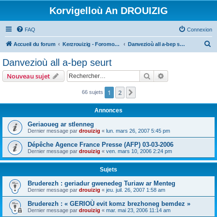
Korvigelloù An DROUIZIG
FAQ
Connexion
R
Accueil du forum
Kerzrouizig - Foromoù An Drouizig
Danvezioù all a-bep seurt
e
Danvezioù all a-bep seurt
c
Rechercher
Recherche avanc
Nouveau sujet
h
e
1
2
Suivant
66 sujets
r
Annonces
c
Geriaoueg ar stlenneg
h
Dernier message par
drouizig
«
lun. mars 26, 2007 5:45 pm
e
Dépêche Agence France Presse (AFP) 03-03-2006
r
Dernier message par
drouizig
«
ven. mars 10, 2006 2:24 pm
Sujets
Bruderezh : geriadur gwenedeg Turiaw ar Menteg
Dernier message par
drouizig
«
jeu. juil. 26, 2007 1:58 am
Bruderezh : « GERIOÙ evit komz brezhoneg bemdez »
Dernier message par
drouizig
«
mar. mai 23, 2006 11:14 am