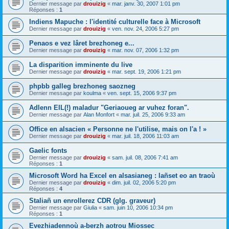
Dernier message par
drouizig
«
mar. janv. 30, 2007 1:01 pm
Réponses :
1
Indiens Mapuche : l'identité culturelle face à Microsoft
Dernier message par
drouizig
«
ven. nov. 24, 2006 5:27 pm
Penaos e vez lâret brezhoneg e...
Dernier message par
drouizig
«
mar. nov. 07, 2006 1:32 pm
La disparition imminente du live
Dernier message par
drouizig
«
mar. sept. 19, 2006 1:21 pm
phpbb galleg brezhoneg saozneg
Dernier message par
koulma
«
ven. sept. 15, 2006 9:37 pm
Adlenn EIL(!) maladur "Geriaoueg ar vuhez foran".
Dernier message par
Alan Monfort
«
mar. juil. 25, 2006 9:33 am
Office en alsacien « Personne ne l'utilise, mais on l'a ! »
Dernier message par
drouizig
«
mar. juil. 18, 2006 11:03 am
Gaelic fonts
Dernier message par
drouizig
«
sam. juil. 08, 2006 7:41 am
Réponses :
1
Microsoft Word ha Excel en alsasianeg : lañset eo an traoù
Dernier message par
drouizig
«
dim. juil. 02, 2006 5:20 pm
Réponses :
4
Staliañ un enrollerez CDR (glg. graveur)
Dernier message par
Giulia
«
sam. juin 10, 2006 10:34 pm
Réponses :
1
Evezhiadennoù a-berzh aotrou Miossec