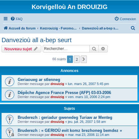
Korvigelloù An DROUIZIG
FAQ
Connexion
R
Accueil du forum
Kerzrouizig - Foromoù An Drouizig
Danvezioù all a-bep seurt
e
Danvezioù all a-bep seurt
c
Rechercher
Recherche avanc
Nouveau sujet
h
e
1
2
Suivant
66 sujets
r
Annonces
c
Geriaoueg ar stlenneg
h
Dernier message par
drouizig
«
lun. mars 26, 2007 5:45 pm
e
Dépêche Agence France Presse (AFP) 03-03-2006
r
Dernier message par
drouizig
«
ven. mars 10, 2006 2:24 pm
Sujets
Bruderezh : geriadur gwenedeg Turiaw ar Menteg
Dernier message par
drouizig
«
jeu. juil. 26, 2007 1:58 am
Bruderezh : « GERIOÙ evit komz brezhoneg bemdez »
Dernier message par
drouizig
«
mar. mai 23, 2006 11:14 am