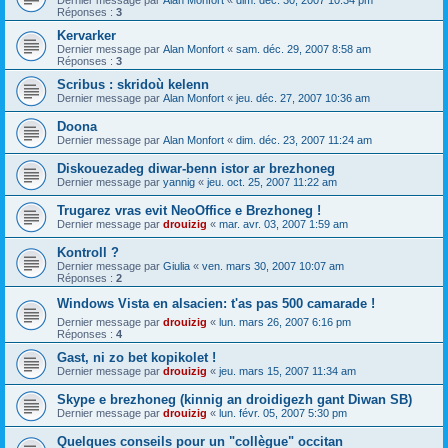
Dernier message par
Alan Monfort
«
dim. déc. 30, 2007 10:34 pm
Réponses :
3
Kervarker
Dernier message par
Alan Monfort
«
sam. déc. 29, 2007 8:58 am
Réponses :
3
Scribus : skridoù kelenn
Dernier message par
Alan Monfort
«
jeu. déc. 27, 2007 10:36 am
Doona
Dernier message par
Alan Monfort
«
dim. déc. 23, 2007 11:24 am
Diskouezadeg diwar-benn istor ar brezhoneg
Dernier message par
yannig
«
jeu. oct. 25, 2007 11:22 am
Trugarez vras evit NeoOffice e Brezhoneg !
Dernier message par
drouizig
«
mar. avr. 03, 2007 1:59 am
Kontroll ?
Dernier message par
Giulia
«
ven. mars 30, 2007 10:07 am
Réponses :
2
Windows Vista en alsacien: t'as pas 500 camarade !
Dernier message par
drouizig
«
lun. mars 26, 2007 6:16 pm
Réponses :
4
Gast, ni zo bet kopikolet !
Dernier message par
drouizig
«
jeu. mars 15, 2007 11:34 am
Skype e brezhoneg (kinnig an droidigezh gant Diwan SB)
Dernier message par
drouizig
«
lun. févr. 05, 2007 5:30 pm
Quelques conseils pour un "collègue" occitan