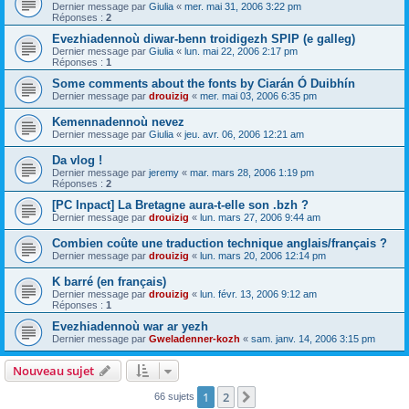
Dernier message par
Giulia
«
mer. mai 31, 2006 3:22 pm
Réponses :
2
Evezhiadennoù diwar-benn troidigezh SPIP (e galleg)
Dernier message par
Giulia
«
lun. mai 22, 2006 2:17 pm
Réponses :
1
Some comments about the fonts by Ciarán Ó Duibhín
Dernier message par
drouizig
«
mer. mai 03, 2006 6:35 pm
Kemennadennoù nevez
Dernier message par
Giulia
«
jeu. avr. 06, 2006 12:21 am
Da vlog !
Dernier message par
jeremy
«
mar. mars 28, 2006 1:19 pm
Réponses :
2
[PC Inpact] La Bretagne aura-t-elle son .bzh ?
Dernier message par
drouizig
«
lun. mars 27, 2006 9:44 am
Combien coûte une traduction technique anglais/français ?
Dernier message par
drouizig
«
lun. mars 20, 2006 12:14 pm
K barré (en français)
Dernier message par
drouizig
«
lun. févr. 13, 2006 9:12 am
Réponses :
1
Evezhiadennoù war ar yezh
Dernier message par
Gweladenner-kozh
«
sam. janv. 14, 2006 3:15 pm
Nouveau sujet
1
2
Suivant
66 sujets