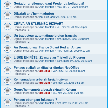
Geriadur ar stlenneg gant Preder da bellgargañ
Dernier message par
Alan Monfort
«
mar. oct. 27, 2009 8:40 am
Difaziañ ar c'hemmadurioù
Dernier message par
job
«
lun. août 24, 2009 6:44 pm
GERVA AR STLENNEG HIZIVAET
Dernier message par
Alan Monfort
«
jeu. mai 28, 2009 5:58 pm
Réponses :
6
Un traducteur automatique breton-français
Dernier message par
Alan Monfort
«
dim. mai 24, 2009 10:10 pm
Réponses :
2
An Drouizig war France 3 gant Red an Amzer
Dernier message par
Alan Monfort
«
mer. mars 18, 2009 9:12 am
LIBRE EN FÊTE. 21 mars au Triskell de Ploeren
Dernier message par
Alan Monfort
«
sam. mars 07, 2009 10:43 am
Penaos staliañ an difazier dindan NeoOffice
Dernier message par
drouizig
«
ven. janv. 23, 2009 8:16 am
Réponses :
2
Kemennadenn a-berzh breizh-taiwan
Dernier message par
drouizig
«
dim. déc. 14, 2008 9:51 pm
Gourc’hemennoù a-berzh skipailh Kelenn
Dernier message par
drouizig
«
jeu. nov. 20, 2008 9:21 pm
Penaos ober gant Inkscape ?
Dernier message par
Alan Monfort
«
dim. nov. 16, 2008 7:51 am
Réponses :
4