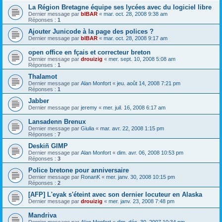
La Région Bretagne équipe ses lycées avec du logiciel libre
Dernier message par
bIBAR
«
mar. oct. 28, 2008 9:38 am
Réponses :
1
Ajouter Junicode à la page des polices ?
Dernier message par
bIBAR
«
mar. oct. 28, 2008 9:17 am
open office en fçais et correcteur breton
Dernier message par
drouizig
«
mer. sept. 10, 2008 5:08 am
Réponses :
1
Thalamot
Dernier message par
Alan Monfort
«
jeu. août 14, 2008 7:21 pm
Réponses :
1
Jabber
Dernier message par
jeremy
«
mer. juil. 16, 2008 6:17 am
Lansadenn Brenux
Dernier message par
Giulia
«
mar. avr. 22, 2008 1:15 pm
Réponses :
7
Deskiñ GIMP
Dernier message par
Alan Monfort
«
dim. avr. 06, 2008 10:53 pm
Réponses :
3
Police bretone pour anniversaire
Dernier message par
RonanK
«
mer. janv. 30, 2008 10:15 pm
Réponses :
2
[AFP] L'eyak s'éteint avec son dernier locuteur en Alaska
Dernier message par
drouizig
«
mer. janv. 23, 2008 7:48 pm
Mandriva