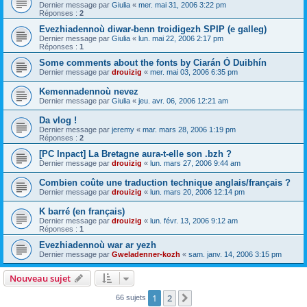
Dernier message par
Giulia
«
mer. mai 31, 2006 3:22 pm
Réponses :
2
Evezhiadennoù diwar-benn troidigezh SPIP (e galleg)
Dernier message par
Giulia
«
lun. mai 22, 2006 2:17 pm
Réponses :
1
Some comments about the fonts by Ciarán Ó Duibhín
Dernier message par
drouizig
«
mer. mai 03, 2006 6:35 pm
Kemennadennoù nevez
Dernier message par
Giulia
«
jeu. avr. 06, 2006 12:21 am
Da vlog !
Dernier message par
jeremy
«
mar. mars 28, 2006 1:19 pm
Réponses :
2
[PC Inpact] La Bretagne aura-t-elle son .bzh ?
Dernier message par
drouizig
«
lun. mars 27, 2006 9:44 am
Combien coûte une traduction technique anglais/français ?
Dernier message par
drouizig
«
lun. mars 20, 2006 12:14 pm
K barré (en français)
Dernier message par
drouizig
«
lun. févr. 13, 2006 9:12 am
Réponses :
1
Evezhiadennoù war ar yezh
Dernier message par
Gweladenner-kozh
«
sam. janv. 14, 2006 3:15 pm
Nouveau sujet
1
2
Suivant
66 sujets