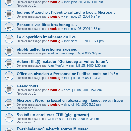
Dernier message par
drouizig
«
mar. janv. 30, 2007 1:01 pm
Réponses :
1
Indiens Mapuche : l'identité culturelle face à Microsoft
Dernier message par
drouizig
«
ven. nov. 24, 2006 5:27 pm
Penaos e vez lâret brezhoneg e...
Dernier message par
drouizig
«
mar. nov. 07, 2006 1:32 pm
La disparition imminente du live
Dernier message par
drouizig
«
mar. sept. 19, 2006 1:21 pm
phpbb galleg brezhoneg saozneg
Dernier message par
koulma
«
ven. sept. 15, 2006 9:37 pm
Adlenn EIL(!) maladur "Geriaoueg ar vuhez foran".
Dernier message par
Alan Monfort
«
mar. juil. 25, 2006 9:33 am
Office en alsacien « Personne ne l'utilise, mais on l'a ! »
Dernier message par
drouizig
«
mar. juil. 18, 2006 11:03 am
Gaelic fonts
Dernier message par
drouizig
«
sam. juil. 08, 2006 7:41 am
Réponses :
1
Microsoft Word ha Excel en alsasianeg : lañset eo an traoù
Dernier message par
drouizig
«
dim. juil. 02, 2006 5:20 pm
Réponses :
4
Staliañ un enrollerez CDR (glg. graveur)
Dernier message par
Giulia
«
sam. juin 10, 2006 10:34 pm
Réponses :
1
Evezhiadennoù a-berzh aotrou Miossec