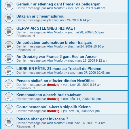
Geriadur ar stlenneg gant Preder da bellgargañ
Dernier message par
Alan Monfort
«
mar. oct. 27, 2009 8:40 am
Difaziañ ar c'hemmadurioù
Dernier message par
job
«
lun. août 24, 2009 6:44 pm
GERVA AR STLENNEG HIZIVAET
Dernier message par
Alan Monfort
«
jeu. mai 28, 2009 5:58 pm
Réponses :
6
Un traducteur automatique breton-français
Dernier message par
Alan Monfort
«
dim. mai 24, 2009 10:10 pm
Réponses :
2
An Drouizig war France 3 gant Red an Amzer
Dernier message par
Alan Monfort
«
mer. mars 18, 2009 9:12 am
LIBRE EN FÊTE. 21 mars au Triskell de Ploeren
Dernier message par
Alan Monfort
«
sam. mars 07, 2009 10:43 am
Penaos staliañ an difazier dindan NeoOffice
Dernier message par
drouizig
«
ven. janv. 23, 2009 8:16 am
Réponses :
2
Kemennadenn a-berzh breizh-taiwan
Dernier message par
drouizig
«
dim. déc. 14, 2008 9:51 pm
Gourc’hemennoù a-berzh skipailh Kelenn
Dernier message par
drouizig
«
jeu. nov. 20, 2008 9:21 pm
Penaos ober gant Inkscape ?
Dernier message par
Alan Monfort
«
dim. nov. 16, 2008 7:51 am
Réponses :
4