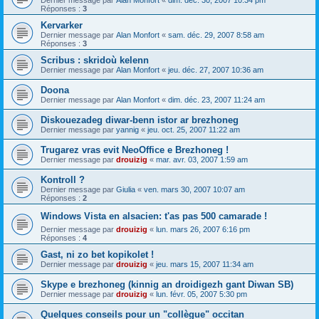
Dernier message par
Alan Monfort
«
dim. déc. 30, 2007 10:34 pm
Réponses :
3
Kervarker
Dernier message par
Alan Monfort
«
sam. déc. 29, 2007 8:58 am
Réponses :
3
Scribus : skridoù kelenn
Dernier message par
Alan Monfort
«
jeu. déc. 27, 2007 10:36 am
Doona
Dernier message par
Alan Monfort
«
dim. déc. 23, 2007 11:24 am
Diskouezadeg diwar-benn istor ar brezhoneg
Dernier message par
yannig
«
jeu. oct. 25, 2007 11:22 am
Trugarez vras evit NeoOffice e Brezhoneg !
Dernier message par
drouizig
«
mar. avr. 03, 2007 1:59 am
Kontroll ?
Dernier message par
Giulia
«
ven. mars 30, 2007 10:07 am
Réponses :
2
Windows Vista en alsacien: t'as pas 500 camarade !
Dernier message par
drouizig
«
lun. mars 26, 2007 6:16 pm
Réponses :
4
Gast, ni zo bet kopikolet !
Dernier message par
drouizig
«
jeu. mars 15, 2007 11:34 am
Skype e brezhoneg (kinnig an droidigezh gant Diwan SB)
Dernier message par
drouizig
«
lun. févr. 05, 2007 5:30 pm
Quelques conseils pour un "collègue" occitan