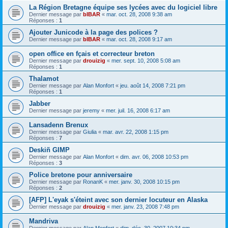
La Région Bretagne équipe ses lycées avec du logiciel libre
Dernier message par
bIBAR
«
mar. oct. 28, 2008 9:38 am
Réponses :
1
Ajouter Junicode à la page des polices ?
Dernier message par
bIBAR
«
mar. oct. 28, 2008 9:17 am
open office en fçais et correcteur breton
Dernier message par
drouizig
«
mer. sept. 10, 2008 5:08 am
Réponses :
1
Thalamot
Dernier message par
Alan Monfort
«
jeu. août 14, 2008 7:21 pm
Réponses :
1
Jabber
Dernier message par
jeremy
«
mer. juil. 16, 2008 6:17 am
Lansadenn Brenux
Dernier message par
Giulia
«
mar. avr. 22, 2008 1:15 pm
Réponses :
7
Deskiñ GIMP
Dernier message par
Alan Monfort
«
dim. avr. 06, 2008 10:53 pm
Réponses :
3
Police bretone pour anniversaire
Dernier message par
RonanK
«
mer. janv. 30, 2008 10:15 pm
Réponses :
2
[AFP] L'eyak s'éteint avec son dernier locuteur en Alaska
Dernier message par
drouizig
«
mer. janv. 23, 2008 7:48 pm
Mandriva