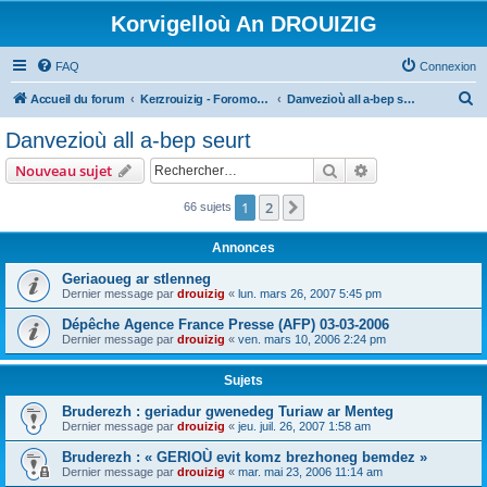
Korvigelloù An DROUIZIG
FAQ
Connexion
R
Accueil du forum
Kerzrouizig - Foromoù An Drouizig
Danvezioù all a-bep seurt
e
Danvezioù all a-bep seurt
c
Rechercher
Recherche avanc
Nouveau sujet
h
e
1
2
Suivant
66 sujets
r
Annonces
c
Geriaoueg ar stlenneg
h
Dernier message par
drouizig
«
lun. mars 26, 2007 5:45 pm
e
Dépêche Agence France Presse (AFP) 03-03-2006
r
Dernier message par
drouizig
«
ven. mars 10, 2006 2:24 pm
Sujets
Bruderezh : geriadur gwenedeg Turiaw ar Menteg
Dernier message par
drouizig
«
jeu. juil. 26, 2007 1:58 am
Bruderezh : « GERIOÙ evit komz brezhoneg bemdez »
Dernier message par
drouizig
«
mar. mai 23, 2006 11:14 am