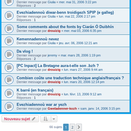
Dernier message par
Giulia
«
mer. mai 31, 2006 3:22 pm
Réponses :
2
Evezhiadennoù diwar-benn troidigezh SPIP (e galleg)
Dernier message par
Giulia
«
lun. mai 22, 2006 2:17 pm
Réponses :
1
Some comments about the fonts by Ciarán Ó Duibhín
Dernier message par
drouizig
«
mer. mai 03, 2006 6:35 pm
Kemennadennoù nevez
Dernier message par
Giulia
«
jeu. avr. 06, 2006 12:21 am
Da vlog !
Dernier message par
jeremy
«
mar. mars 28, 2006 1:19 pm
Réponses :
2
[PC Inpact] La Bretagne aura-t-elle son .bzh ?
Dernier message par
drouizig
«
lun. mars 27, 2006 9:44 am
Combien coûte une traduction technique anglais/français ?
Dernier message par
drouizig
«
lun. mars 20, 2006 12:14 pm
K barré (en français)
Dernier message par
drouizig
«
lun. févr. 13, 2006 9:12 am
Réponses :
1
Evezhiadennoù war ar yezh
Dernier message par
Gweladenner-kozh
«
sam. janv. 14, 2006 3:15 pm
Nouveau sujet
1
2
Suivant
66 sujets