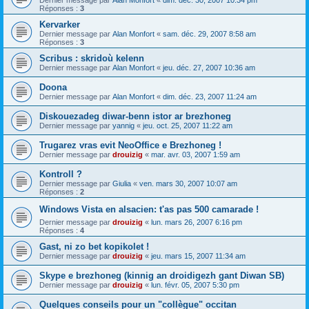
Dernier message par
Alan Monfort
«
dim. déc. 30, 2007 10:34 pm
Réponses :
3
Kervarker
Dernier message par
Alan Monfort
«
sam. déc. 29, 2007 8:58 am
Réponses :
3
Scribus : skridoù kelenn
Dernier message par
Alan Monfort
«
jeu. déc. 27, 2007 10:36 am
Doona
Dernier message par
Alan Monfort
«
dim. déc. 23, 2007 11:24 am
Diskouezadeg diwar-benn istor ar brezhoneg
Dernier message par
yannig
«
jeu. oct. 25, 2007 11:22 am
Trugarez vras evit NeoOffice e Brezhoneg !
Dernier message par
drouizig
«
mar. avr. 03, 2007 1:59 am
Kontroll ?
Dernier message par
Giulia
«
ven. mars 30, 2007 10:07 am
Réponses :
2
Windows Vista en alsacien: t'as pas 500 camarade !
Dernier message par
drouizig
«
lun. mars 26, 2007 6:16 pm
Réponses :
4
Gast, ni zo bet kopikolet !
Dernier message par
drouizig
«
jeu. mars 15, 2007 11:34 am
Skype e brezhoneg (kinnig an droidigezh gant Diwan SB)
Dernier message par
drouizig
«
lun. févr. 05, 2007 5:30 pm
Quelques conseils pour un "collègue" occitan