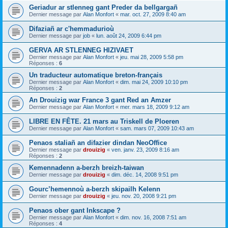
Geriadur ar stlenneg gant Preder da bellgargañ
Dernier message par
Alan Monfort
«
mar. oct. 27, 2009 8:40 am
Difaziañ ar c'hemmadurioù
Dernier message par
job
«
lun. août 24, 2009 6:44 pm
GERVA AR STLENNEG HIZIVAET
Dernier message par
Alan Monfort
«
jeu. mai 28, 2009 5:58 pm
Réponses :
6
Un traducteur automatique breton-français
Dernier message par
Alan Monfort
«
dim. mai 24, 2009 10:10 pm
Réponses :
2
An Drouizig war France 3 gant Red an Amzer
Dernier message par
Alan Monfort
«
mer. mars 18, 2009 9:12 am
LIBRE EN FÊTE. 21 mars au Triskell de Ploeren
Dernier message par
Alan Monfort
«
sam. mars 07, 2009 10:43 am
Penaos staliañ an difazier dindan NeoOffice
Dernier message par
drouizig
«
ven. janv. 23, 2009 8:16 am
Réponses :
2
Kemennadenn a-berzh breizh-taiwan
Dernier message par
drouizig
«
dim. déc. 14, 2008 9:51 pm
Gourc’hemennoù a-berzh skipailh Kelenn
Dernier message par
drouizig
«
jeu. nov. 20, 2008 9:21 pm
Penaos ober gant Inkscape ?
Dernier message par
Alan Monfort
«
dim. nov. 16, 2008 7:51 am
Réponses :
4