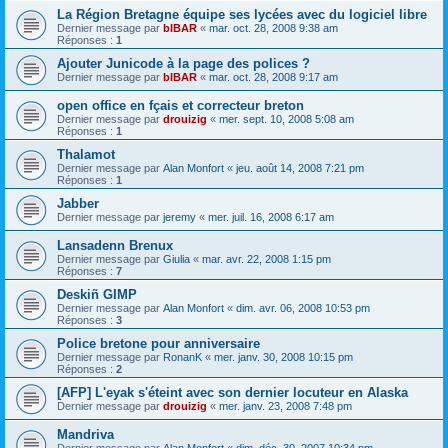
La Région Bretagne équipe ses lycées avec du logiciel libre
Dernier message par
bIBAR
«
mar. oct. 28, 2008 9:38 am
Réponses :
1
Ajouter Junicode à la page des polices ?
Dernier message par
bIBAR
«
mar. oct. 28, 2008 9:17 am
open office en fçais et correcteur breton
Dernier message par
drouizig
«
mer. sept. 10, 2008 5:08 am
Réponses :
1
Thalamot
Dernier message par
Alan Monfort
«
jeu. août 14, 2008 7:21 pm
Réponses :
1
Jabber
Dernier message par
jeremy
«
mer. juil. 16, 2008 6:17 am
Lansadenn Brenux
Dernier message par
Giulia
«
mar. avr. 22, 2008 1:15 pm
Réponses :
7
Deskiñ GIMP
Dernier message par
Alan Monfort
«
dim. avr. 06, 2008 10:53 pm
Réponses :
3
Police bretone pour anniversaire
Dernier message par
RonanK
«
mer. janv. 30, 2008 10:15 pm
Réponses :
2
[AFP] L'eyak s'éteint avec son dernier locuteur en Alaska
Dernier message par
drouizig
«
mer. janv. 23, 2008 7:48 pm
Mandriva