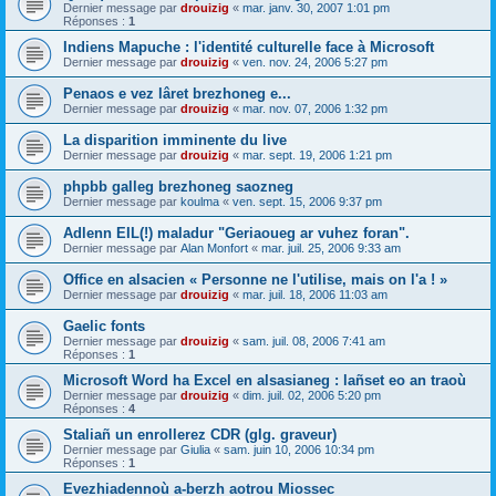
Dernier message par
drouizig
«
mar. janv. 30, 2007 1:01 pm
Réponses :
1
Indiens Mapuche : l'identité culturelle face à Microsoft
Dernier message par
drouizig
«
ven. nov. 24, 2006 5:27 pm
Penaos e vez lâret brezhoneg e...
Dernier message par
drouizig
«
mar. nov. 07, 2006 1:32 pm
La disparition imminente du live
Dernier message par
drouizig
«
mar. sept. 19, 2006 1:21 pm
phpbb galleg brezhoneg saozneg
Dernier message par
koulma
«
ven. sept. 15, 2006 9:37 pm
Adlenn EIL(!) maladur "Geriaoueg ar vuhez foran".
Dernier message par
Alan Monfort
«
mar. juil. 25, 2006 9:33 am
Office en alsacien « Personne ne l'utilise, mais on l'a ! »
Dernier message par
drouizig
«
mar. juil. 18, 2006 11:03 am
Gaelic fonts
Dernier message par
drouizig
«
sam. juil. 08, 2006 7:41 am
Réponses :
1
Microsoft Word ha Excel en alsasianeg : lañset eo an traoù
Dernier message par
drouizig
«
dim. juil. 02, 2006 5:20 pm
Réponses :
4
Staliañ un enrollerez CDR (glg. graveur)
Dernier message par
Giulia
«
sam. juin 10, 2006 10:34 pm
Réponses :
1
Evezhiadennoù a-berzh aotrou Miossec