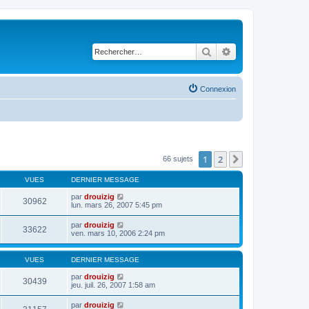
Rechercher
Recherche avancé
Connexion
1
2
Suivant
66 sujets
VUES
DERNIER MESSAGE
par
drouizig
30962
lun. mars 26, 2007 5:45 pm
par
drouizig
33622
ven. mars 10, 2006 2:24 pm
VUES
DERNIER MESSAGE
par
drouizig
30439
jeu. juil. 26, 2007 1:58 am
par
drouizig