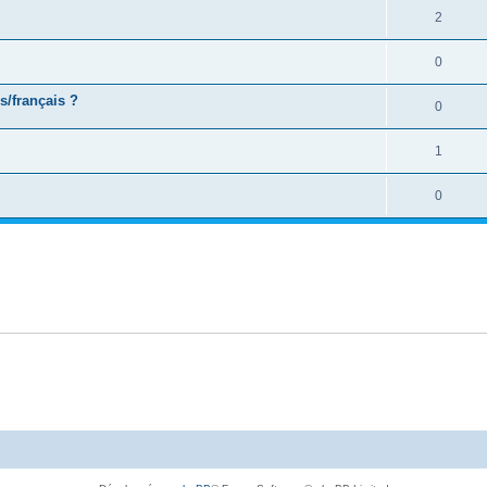
2
0
s/français ?
0
1
0