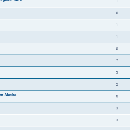
1
0
1
1
0
7
3
2
 en Alaska
0
3
3