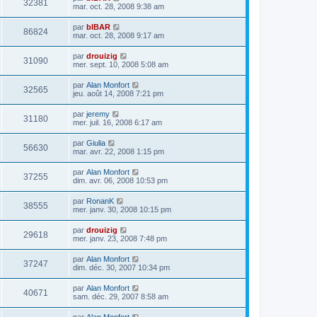
32381
mar. oct. 28, 2008 9:38 am
par
bIBAR
86824
mar. oct. 28, 2008 9:17 am
par
drouizig
31090
mer. sept. 10, 2008 5:08 am
par
Alan Monfort
32565
jeu. août 14, 2008 7:21 pm
par
jeremy
31180
mer. juil. 16, 2008 6:17 am
par
Giulia
56630
mar. avr. 22, 2008 1:15 pm
par
Alan Monfort
37255
dim. avr. 06, 2008 10:53 pm
par
RonanK
38555
mer. janv. 30, 2008 10:15 pm
par
drouizig
29618
mer. janv. 23, 2008 7:48 pm
par
Alan Monfort
37247
dim. déc. 30, 2007 10:34 pm
par
Alan Monfort
40671
sam. déc. 29, 2007 8:58 am
par
Alan Monfort