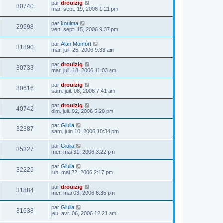
par
drouizig
30740
mar. sept. 19, 2006 1:21 pm
par
koulma
29598
ven. sept. 15, 2006 9:37 pm
par
Alan Monfort
31890
mar. juil. 25, 2006 9:33 am
par
drouizig
30733
mar. juil. 18, 2006 11:03 am
par
drouizig
30616
sam. juil. 08, 2006 7:41 am
par
drouizig
40742
dim. juil. 02, 2006 5:20 pm
par
Giulia
32387
sam. juin 10, 2006 10:34 pm
par
Giulia
35327
mer. mai 31, 2006 3:22 pm
par
Giulia
32225
lun. mai 22, 2006 2:17 pm
par
drouizig
31884
mer. mai 03, 2006 6:35 pm
par
Giulia
31638
jeu. avr. 06, 2006 12:21 am