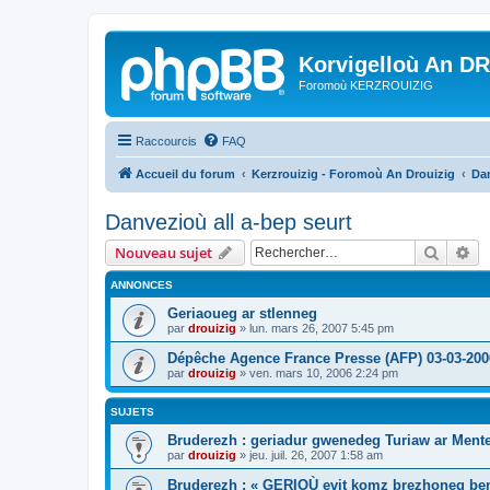
Korvigelloù An D
Foromoù KERZROUIZIG
Raccourcis
FAQ
Accueil du forum
Kerzrouizig - Foromoù An Drouizig
Dan
Danvezioù all a-bep seurt
Recher
Re
Nouveau sujet
ANNONCES
Geriaoueg ar stlenneg
par
drouizig
»
lun. mars 26, 2007 5:45 pm
Dépêche Agence France Presse (AFP) 03-03-200
par
drouizig
»
ven. mars 10, 2006 2:24 pm
SUJETS
Bruderezh : geriadur gwenedeg Turiaw ar Ment
par
drouizig
»
jeu. juil. 26, 2007 1:58 am
Bruderezh : « GERIOÙ evit komz brezhoneg be