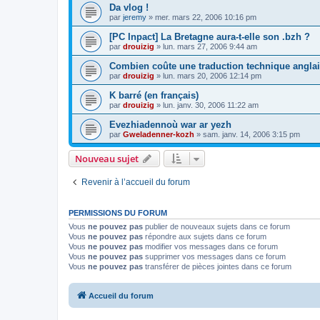
Da vlog !
par
jeremy
»
mer. mars 22, 2006 10:16 pm
[PC Inpact] La Bretagne aura-t-elle son .bzh ?
par
drouizig
»
lun. mars 27, 2006 9:44 am
Combien coûte une traduction technique anglai
par
drouizig
»
lun. mars 20, 2006 12:14 pm
K barré (en français)
par
drouizig
»
lun. janv. 30, 2006 11:22 am
Evezhiadennoù war ar yezh
par
Gweladenner-kozh
»
sam. janv. 14, 2006 3:15 pm
Nouveau sujet
Revenir à l’accueil du forum
PERMISSIONS DU FORUM
Vous
ne pouvez pas
publier de nouveaux sujets dans ce forum
Vous
ne pouvez pas
répondre aux sujets dans ce forum
Vous
ne pouvez pas
modifier vos messages dans ce forum
Vous
ne pouvez pas
supprimer vos messages dans ce forum
Vous
ne pouvez pas
transférer de pièces jointes dans ce forum
Accueil du forum