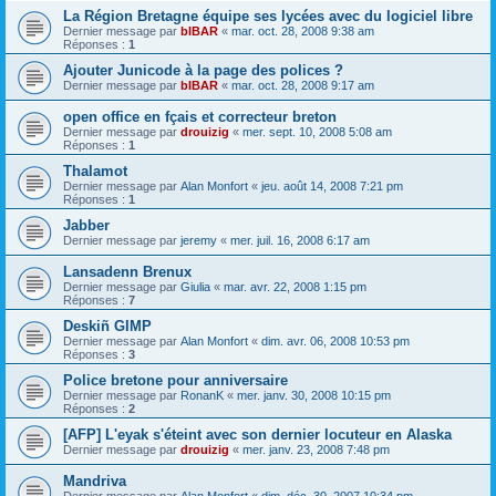
La Région Bretagne équipe ses lycées avec du logiciel libre
Dernier message par
bIBAR
«
mar. oct. 28, 2008 9:38 am
Réponses :
1
Ajouter Junicode à la page des polices ?
Dernier message par
bIBAR
«
mar. oct. 28, 2008 9:17 am
open office en fçais et correcteur breton
Dernier message par
drouizig
«
mer. sept. 10, 2008 5:08 am
Réponses :
1
Thalamot
Dernier message par
Alan Monfort
«
jeu. août 14, 2008 7:21 pm
Réponses :
1
Jabber
Dernier message par
jeremy
«
mer. juil. 16, 2008 6:17 am
Lansadenn Brenux
Dernier message par
Giulia
«
mar. avr. 22, 2008 1:15 pm
Réponses :
7
Deskiñ GIMP
Dernier message par
Alan Monfort
«
dim. avr. 06, 2008 10:53 pm
Réponses :
3
Police bretone pour anniversaire
Dernier message par
RonanK
«
mer. janv. 30, 2008 10:15 pm
Réponses :
2
[AFP] L'eyak s'éteint avec son dernier locuteur en Alaska
Dernier message par
drouizig
«
mer. janv. 23, 2008 7:48 pm
Mandriva