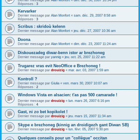
Dernier message par
Alan Monfort
«
dim. déc. 30, 2007 10:34 pm
Réponses :
3
Kervarker
Dernier message par
Alan Monfort
«
sam. déc. 29, 2007 8:58 am
Réponses :
3
Scribus : skridoù kelenn
Dernier message par
Alan Monfort
«
jeu. déc. 27, 2007 10:36 am
Doona
Dernier message par
Alan Monfort
«
dim. déc. 23, 2007 11:24 am
Diskouezadeg diwar-benn istor ar brezhoneg
Dernier message par
yannig
«
jeu. oct. 25, 2007 11:22 am
Trugarez vras evit NeoOffice e Brezhoneg !
Dernier message par
drouizig
«
mar. avr. 03, 2007 1:59 am
Kontroll ?
Dernier message par
Giulia
«
ven. mars 30, 2007 10:07 am
Réponses :
2
Windows Vista en alsacien: t'as pas 500 camarade !
Dernier message par
drouizig
«
lun. mars 26, 2007 6:16 pm
Réponses :
4
Gast, ni zo bet kopikolet !
Dernier message par
drouizig
«
jeu. mars 15, 2007 11:34 am
Skype e brezhoneg (kinnig an droidigezh gant Diwan SB)
Dernier message par
drouizig
«
lun. févr. 05, 2007 5:30 pm
Quelques conseils pour un "collègue" occitan