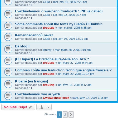
Dernier message par
Giulia
«
mer. mai 31, 2006 3:22 pm
Réponses :
2
Evezhiadennoù diwar-benn troidigezh SPIP (e galleg)
Dernier message par
Giulia
«
lun. mai 22, 2006 2:17 pm
Réponses :
1
Some comments about the fonts by Ciarán Ó Duibhín
Dernier message par
drouizig
«
mer. mai 03, 2006 6:35 pm
Kemennadennoù nevez
Dernier message par
Giulia
«
jeu. avr. 06, 2006 12:21 am
Da vlog !
Dernier message par
jeremy
«
mar. mars 28, 2006 1:19 pm
Réponses :
2
[PC Inpact] La Bretagne aura-t-elle son .bzh ?
Dernier message par
drouizig
«
lun. mars 27, 2006 9:44 am
Combien coûte une traduction technique anglais/français ?
Dernier message par
drouizig
«
lun. mars 20, 2006 12:14 pm
K barré (en français)
Dernier message par
drouizig
«
lun. févr. 13, 2006 9:12 am
Réponses :
1
Evezhiadennoù war ar yezh
Dernier message par
Gweladenner-kozh
«
sam. janv. 14, 2006 3:15 pm
Nouveau sujet
1
2
Suivant
66 sujets