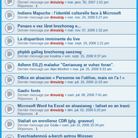
Dernier message par
drouizig
«
mar. janv. 30, 2007 1:01 pm
Réponses :
1
Indiens Mapuche : l'identité culturelle face à Microsoft
Dernier message par
drouizig
«
ven. nov. 24, 2006 5:27 pm
Penaos e vez lâret brezhoneg e...
Dernier message par
drouizig
«
mar. nov. 07, 2006 1:32 pm
La disparition imminente du live
Dernier message par
drouizig
«
mar. sept. 19, 2006 1:21 pm
phpbb galleg brezhoneg saozneg
Dernier message par
koulma
«
ven. sept. 15, 2006 9:37 pm
Adlenn EIL(!) maladur "Geriaoueg ar vuhez foran".
Dernier message par
Alan Monfort
«
mar. juil. 25, 2006 9:33 am
Office en alsacien « Personne ne l'utilise, mais on l'a ! »
Dernier message par
drouizig
«
mar. juil. 18, 2006 11:03 am
Gaelic fonts
Dernier message par
drouizig
«
sam. juil. 08, 2006 7:41 am
Réponses :
1
Microsoft Word ha Excel en alsasianeg : lañset eo an traoù
Dernier message par
drouizig
«
dim. juil. 02, 2006 5:20 pm
Réponses :
4
Staliañ un enrollerez CDR (glg. graveur)
Dernier message par
Giulia
«
sam. juin 10, 2006 10:34 pm
Réponses :
1
Evezhiadennoù a-berzh aotrou Miossec