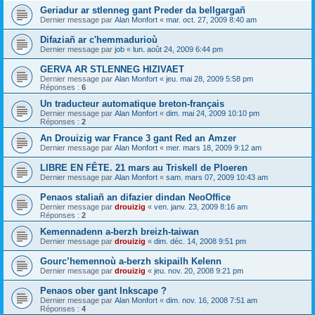
Geriadur ar stlenneg gant Preder da bellgargañ
Dernier message par
Alan Monfort
«
mar. oct. 27, 2009 8:40 am
Difaziañ ar c'hemmadurioù
Dernier message par
job
«
lun. août 24, 2009 6:44 pm
GERVA AR STLENNEG HIZIVAET
Dernier message par
Alan Monfort
«
jeu. mai 28, 2009 5:58 pm
Réponses :
6
Un traducteur automatique breton-français
Dernier message par
Alan Monfort
«
dim. mai 24, 2009 10:10 pm
Réponses :
2
An Drouizig war France 3 gant Red an Amzer
Dernier message par
Alan Monfort
«
mer. mars 18, 2009 9:12 am
LIBRE EN FÊTE. 21 mars au Triskell de Ploeren
Dernier message par
Alan Monfort
«
sam. mars 07, 2009 10:43 am
Penaos staliañ an difazier dindan NeoOffice
Dernier message par
drouizig
«
ven. janv. 23, 2009 8:16 am
Réponses :
2
Kemennadenn a-berzh breizh-taiwan
Dernier message par
drouizig
«
dim. déc. 14, 2008 9:51 pm
Gourc’hemennoù a-berzh skipailh Kelenn
Dernier message par
drouizig
«
jeu. nov. 20, 2008 9:21 pm
Penaos ober gant Inkscape ?
Dernier message par
Alan Monfort
«
dim. nov. 16, 2008 7:51 am
Réponses :
4