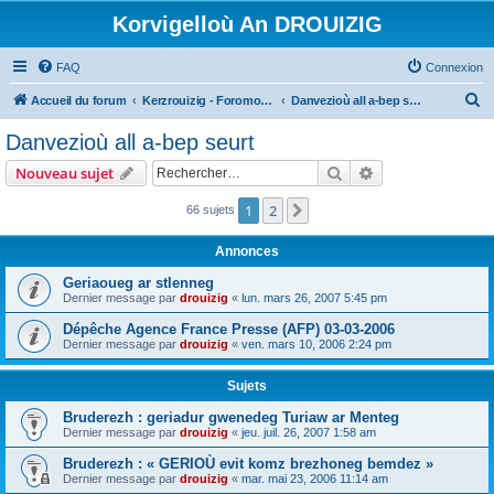
Korvigelloù An DROUIZIG
FAQ
Connexion
R
Accueil du forum
Kerzrouizig - Foromoù An Drouizig
Danvezioù all a-bep seurt
e
Danvezioù all a-bep seurt
c
Rechercher
Recherche avanc
Nouveau sujet
h
e
1
2
Suivant
66 sujets
r
Annonces
c
Geriaoueg ar stlenneg
h
Dernier message par
drouizig
«
lun. mars 26, 2007 5:45 pm
e
Dépêche Agence France Presse (AFP) 03-03-2006
r
Dernier message par
drouizig
«
ven. mars 10, 2006 2:24 pm
Sujets
Bruderezh : geriadur gwenedeg Turiaw ar Menteg
Dernier message par
drouizig
«
jeu. juil. 26, 2007 1:58 am
Bruderezh : « GERIOÙ evit komz brezhoneg bemdez »
Dernier message par
drouizig
«
mar. mai 23, 2006 11:14 am