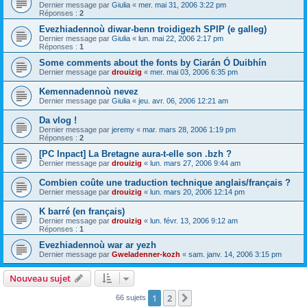
Dernier message par
Giulia
«
mer. mai 31, 2006 3:22 pm
Réponses :
2
Evezhiadennoù diwar-benn troidigezh SPIP (e galleg)
Dernier message par
Giulia
«
lun. mai 22, 2006 2:17 pm
Réponses :
1
Some comments about the fonts by Ciarán Ó Duibhín
Dernier message par
drouizig
«
mer. mai 03, 2006 6:35 pm
Kemennadennoù nevez
Dernier message par
Giulia
«
jeu. avr. 06, 2006 12:21 am
Da vlog !
Dernier message par
jeremy
«
mar. mars 28, 2006 1:19 pm
Réponses :
2
[PC Inpact] La Bretagne aura-t-elle son .bzh ?
Dernier message par
drouizig
«
lun. mars 27, 2006 9:44 am
Combien coûte une traduction technique anglais/français ?
Dernier message par
drouizig
«
lun. mars 20, 2006 12:14 pm
K barré (en français)
Dernier message par
drouizig
«
lun. févr. 13, 2006 9:12 am
Réponses :
1
Evezhiadennoù war ar yezh
Dernier message par
Gweladenner-kozh
«
sam. janv. 14, 2006 3:15 pm
Nouveau sujet
1
2
Suivant
66 sujets