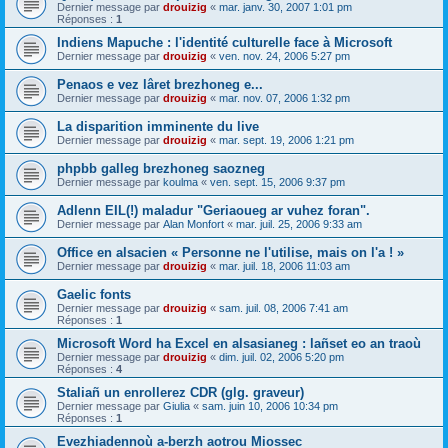
Dernier message par
drouizig
«
mar. janv. 30, 2007 1:01 pm
Réponses :
1
Indiens Mapuche : l'identité culturelle face à Microsoft
Dernier message par
drouizig
«
ven. nov. 24, 2006 5:27 pm
Penaos e vez lâret brezhoneg e...
Dernier message par
drouizig
«
mar. nov. 07, 2006 1:32 pm
La disparition imminente du live
Dernier message par
drouizig
«
mar. sept. 19, 2006 1:21 pm
phpbb galleg brezhoneg saozneg
Dernier message par
koulma
«
ven. sept. 15, 2006 9:37 pm
Adlenn EIL(!) maladur "Geriaoueg ar vuhez foran".
Dernier message par
Alan Monfort
«
mar. juil. 25, 2006 9:33 am
Office en alsacien « Personne ne l'utilise, mais on l'a ! »
Dernier message par
drouizig
«
mar. juil. 18, 2006 11:03 am
Gaelic fonts
Dernier message par
drouizig
«
sam. juil. 08, 2006 7:41 am
Réponses :
1
Microsoft Word ha Excel en alsasianeg : lañset eo an traoù
Dernier message par
drouizig
«
dim. juil. 02, 2006 5:20 pm
Réponses :
4
Staliañ un enrollerez CDR (glg. graveur)
Dernier message par
Giulia
«
sam. juin 10, 2006 10:34 pm
Réponses :
1
Evezhiadennoù a-berzh aotrou Miossec