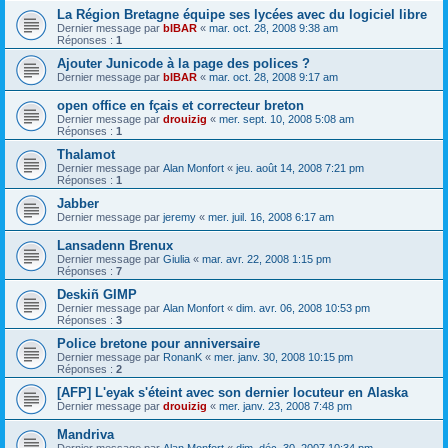
La Région Bretagne équipe ses lycées avec du logiciel libre
Dernier message par
bIBAR
«
mar. oct. 28, 2008 9:38 am
Réponses :
1
Ajouter Junicode à la page des polices ?
Dernier message par
bIBAR
«
mar. oct. 28, 2008 9:17 am
open office en fçais et correcteur breton
Dernier message par
drouizig
«
mer. sept. 10, 2008 5:08 am
Réponses :
1
Thalamot
Dernier message par
Alan Monfort
«
jeu. août 14, 2008 7:21 pm
Réponses :
1
Jabber
Dernier message par
jeremy
«
mer. juil. 16, 2008 6:17 am
Lansadenn Brenux
Dernier message par
Giulia
«
mar. avr. 22, 2008 1:15 pm
Réponses :
7
Deskiñ GIMP
Dernier message par
Alan Monfort
«
dim. avr. 06, 2008 10:53 pm
Réponses :
3
Police bretone pour anniversaire
Dernier message par
RonanK
«
mer. janv. 30, 2008 10:15 pm
Réponses :
2
[AFP] L'eyak s'éteint avec son dernier locuteur en Alaska
Dernier message par
drouizig
«
mer. janv. 23, 2008 7:48 pm
Mandriva