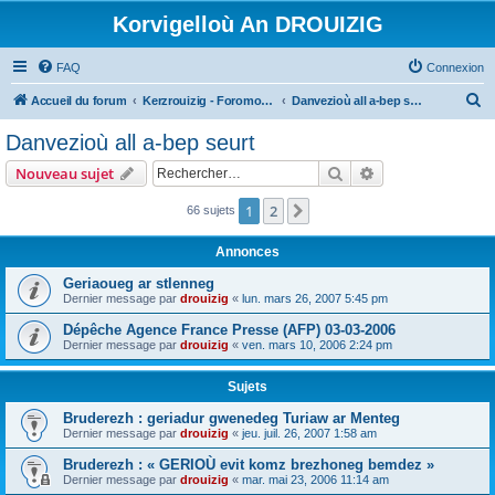
Korvigelloù An DROUIZIG
FAQ
Connexion
R
Accueil du forum
Kerzrouizig - Foromoù An Drouizig
Danvezioù all a-bep seurt
e
Danvezioù all a-bep seurt
c
Rechercher
Recherche avanc
Nouveau sujet
h
e
1
2
Suivant
66 sujets
r
Annonces
c
Geriaoueg ar stlenneg
h
Dernier message par
drouizig
«
lun. mars 26, 2007 5:45 pm
e
Dépêche Agence France Presse (AFP) 03-03-2006
r
Dernier message par
drouizig
«
ven. mars 10, 2006 2:24 pm
Sujets
Bruderezh : geriadur gwenedeg Turiaw ar Menteg
Dernier message par
drouizig
«
jeu. juil. 26, 2007 1:58 am
Bruderezh : « GERIOÙ evit komz brezhoneg bemdez »
Dernier message par
drouizig
«
mar. mai 23, 2006 11:14 am