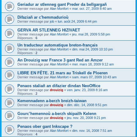
Geriadur ar stlenneg gant Preder da bellgargañ
Dernier message par
Alan Monfort
«
mar. oct. 27, 2009 8:40 am
Difaziañ ar c'hemmadurioù
Dernier message par
job
«
lun. août 24, 2009 6:44 pm
GERVA AR STLENNEG HIZIVAET
Dernier message par
Alan Monfort
«
jeu. mai 28, 2009 5:58 pm
Réponses :
6
Un traducteur automatique breton-français
Dernier message par
Alan Monfort
«
dim. mai 24, 2009 10:10 pm
Réponses :
2
An Drouizig war France 3 gant Red an Amzer
Dernier message par
Alan Monfort
«
mer. mars 18, 2009 9:12 am
LIBRE EN FÊTE. 21 mars au Triskell de Ploeren
Dernier message par
Alan Monfort
«
sam. mars 07, 2009 10:43 am
Penaos staliañ an difazier dindan NeoOffice
Dernier message par
drouizig
«
ven. janv. 23, 2009 8:16 am
Réponses :
2
Kemennadenn a-berzh breizh-taiwan
Dernier message par
drouizig
«
dim. déc. 14, 2008 9:51 pm
Gourc’hemennoù a-berzh skipailh Kelenn
Dernier message par
drouizig
«
jeu. nov. 20, 2008 9:21 pm
Penaos ober gant Inkscape ?
Dernier message par
Alan Monfort
«
dim. nov. 16, 2008 7:51 am
Réponses :
4