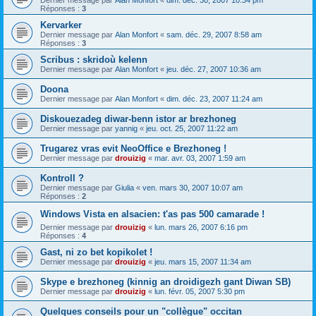
Dernier message par
Alan Monfort
«
dim. déc. 30, 2007 10:34 pm
Réponses :
3
Kervarker
Dernier message par
Alan Monfort
«
sam. déc. 29, 2007 8:58 am
Réponses :
3
Scribus : skridoù kelenn
Dernier message par
Alan Monfort
«
jeu. déc. 27, 2007 10:36 am
Doona
Dernier message par
Alan Monfort
«
dim. déc. 23, 2007 11:24 am
Diskouezadeg diwar-benn istor ar brezhoneg
Dernier message par
yannig
«
jeu. oct. 25, 2007 11:22 am
Trugarez vras evit NeoOffice e Brezhoneg !
Dernier message par
drouizig
«
mar. avr. 03, 2007 1:59 am
Kontroll ?
Dernier message par
Giulia
«
ven. mars 30, 2007 10:07 am
Réponses :
2
Windows Vista en alsacien: t'as pas 500 camarade !
Dernier message par
drouizig
«
lun. mars 26, 2007 6:16 pm
Réponses :
4
Gast, ni zo bet kopikolet !
Dernier message par
drouizig
«
jeu. mars 15, 2007 11:34 am
Skype e brezhoneg (kinnig an droidigezh gant Diwan SB)
Dernier message par
drouizig
«
lun. févr. 05, 2007 5:30 pm
Quelques conseils pour un "collègue" occitan