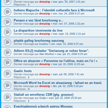
Dernier message par
drouizig
«
mar. janv. 30, 2007 1:01 pm
Réponses :
1
Indiens Mapuche : l'identité culturelle face à Microsoft
Dernier message par
drouizig
«
ven. nov. 24, 2006 5:27 pm
Penaos e vez lâret brezhoneg e...
Dernier message par
drouizig
«
mar. nov. 07, 2006 1:32 pm
La disparition imminente du live
Dernier message par
drouizig
«
mar. sept. 19, 2006 1:21 pm
phpbb galleg brezhoneg saozneg
Dernier message par
koulma
«
ven. sept. 15, 2006 9:37 pm
Adlenn EIL(!) maladur "Geriaoueg ar vuhez foran".
Dernier message par
Alan Monfort
«
mar. juil. 25, 2006 9:33 am
Office en alsacien « Personne ne l'utilise, mais on l'a ! »
Dernier message par
drouizig
«
mar. juil. 18, 2006 11:03 am
Gaelic fonts
Dernier message par
drouizig
«
sam. juil. 08, 2006 7:41 am
Réponses :
1
Microsoft Word ha Excel en alsasianeg : lañset eo an traoù
Dernier message par
drouizig
«
dim. juil. 02, 2006 5:20 pm
Réponses :
4
Staliañ un enrollerez CDR (glg. graveur)
Dernier message par
Giulia
«
sam. juin 10, 2006 10:34 pm
Réponses :
1
Evezhiadennoù a-berzh aotrou Miossec