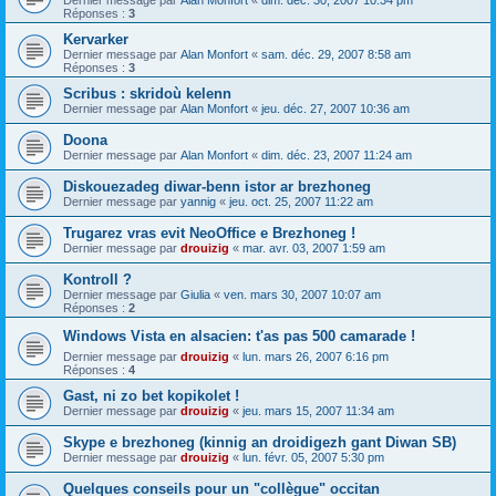
Dernier message par
Alan Monfort
«
dim. déc. 30, 2007 10:34 pm
Réponses :
3
Kervarker
Dernier message par
Alan Monfort
«
sam. déc. 29, 2007 8:58 am
Réponses :
3
Scribus : skridoù kelenn
Dernier message par
Alan Monfort
«
jeu. déc. 27, 2007 10:36 am
Doona
Dernier message par
Alan Monfort
«
dim. déc. 23, 2007 11:24 am
Diskouezadeg diwar-benn istor ar brezhoneg
Dernier message par
yannig
«
jeu. oct. 25, 2007 11:22 am
Trugarez vras evit NeoOffice e Brezhoneg !
Dernier message par
drouizig
«
mar. avr. 03, 2007 1:59 am
Kontroll ?
Dernier message par
Giulia
«
ven. mars 30, 2007 10:07 am
Réponses :
2
Windows Vista en alsacien: t'as pas 500 camarade !
Dernier message par
drouizig
«
lun. mars 26, 2007 6:16 pm
Réponses :
4
Gast, ni zo bet kopikolet !
Dernier message par
drouizig
«
jeu. mars 15, 2007 11:34 am
Skype e brezhoneg (kinnig an droidigezh gant Diwan SB)
Dernier message par
drouizig
«
lun. févr. 05, 2007 5:30 pm
Quelques conseils pour un "collègue" occitan