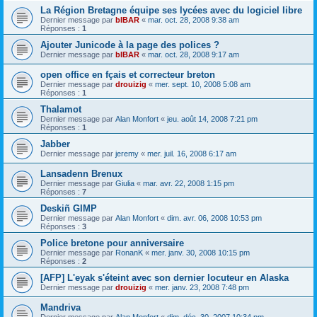
La Région Bretagne équipe ses lycées avec du logiciel libre
Dernier message par
bIBAR
«
mar. oct. 28, 2008 9:38 am
Réponses :
1
Ajouter Junicode à la page des polices ?
Dernier message par
bIBAR
«
mar. oct. 28, 2008 9:17 am
open office en fçais et correcteur breton
Dernier message par
drouizig
«
mer. sept. 10, 2008 5:08 am
Réponses :
1
Thalamot
Dernier message par
Alan Monfort
«
jeu. août 14, 2008 7:21 pm
Réponses :
1
Jabber
Dernier message par
jeremy
«
mer. juil. 16, 2008 6:17 am
Lansadenn Brenux
Dernier message par
Giulia
«
mar. avr. 22, 2008 1:15 pm
Réponses :
7
Deskiñ GIMP
Dernier message par
Alan Monfort
«
dim. avr. 06, 2008 10:53 pm
Réponses :
3
Police bretone pour anniversaire
Dernier message par
RonanK
«
mer. janv. 30, 2008 10:15 pm
Réponses :
2
[AFP] L'eyak s'éteint avec son dernier locuteur en Alaska
Dernier message par
drouizig
«
mer. janv. 23, 2008 7:48 pm
Mandriva