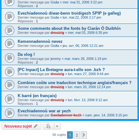
Dernier message par
Giulia
«
mer. mai 31, 2006 3:22 pm
Réponses :
2
Evezhiadennoù diwar-benn troidigezh SPIP (e galleg)
Dernier message par
Giulia
«
lun. mai 22, 2006 2:17 pm
Réponses :
1
Some comments about the fonts by Ciarán Ó Duibhín
Dernier message par
drouizig
«
mer. mai 03, 2006 6:35 pm
Kemennadennoù nevez
Dernier message par
Giulia
«
jeu. avr. 06, 2006 12:21 am
Da vlog !
Dernier message par
jeremy
«
mar. mars 28, 2006 1:19 pm
Réponses :
2
[PC Inpact] La Bretagne aura-t-elle son .bzh ?
Dernier message par
drouizig
«
lun. mars 27, 2006 9:44 am
Combien coûte une traduction technique anglais/français ?
Dernier message par
drouizig
«
lun. mars 20, 2006 12:14 pm
K barré (en français)
Dernier message par
drouizig
«
lun. févr. 13, 2006 9:12 am
Réponses :
1
Evezhiadennoù war ar yezh
Dernier message par
Gweladenner-kozh
«
sam. janv. 14, 2006 3:15 pm
Nouveau sujet
1
2
Suivant
66 sujets