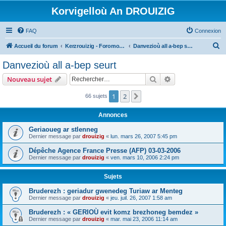
Korvigelloù An DROUIZIG
FAQ
Connexion
R
Accueil du forum
Kerzrouizig - Foromoù An Drouizig
Danvezioù all a-bep seurt
e
Danvezioù all a-bep seurt
c
Rechercher
Recherche avanc
Nouveau sujet
h
e
1
2
Suivant
66 sujets
r
Annonces
c
Geriaoueg ar stlenneg
h
Dernier message par
drouizig
«
lun. mars 26, 2007 5:45 pm
e
Dépêche Agence France Presse (AFP) 03-03-2006
r
Dernier message par
drouizig
«
ven. mars 10, 2006 2:24 pm
Sujets
Bruderezh : geriadur gwenedeg Turiaw ar Menteg
Dernier message par
drouizig
«
jeu. juil. 26, 2007 1:58 am
Bruderezh : « GERIOÙ evit komz brezhoneg bemdez »
Dernier message par
drouizig
«
mar. mai 23, 2006 11:14 am