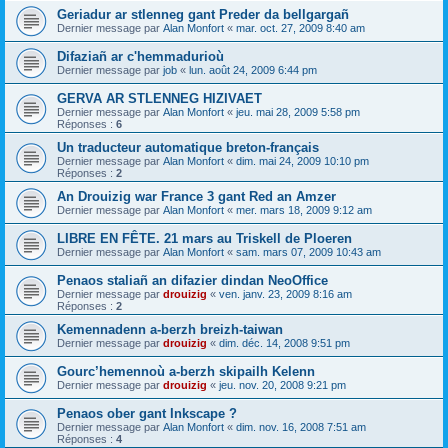
Geriadur ar stlenneg gant Preder da bellgargañ
Dernier message par
Alan Monfort
«
mar. oct. 27, 2009 8:40 am
Difaziañ ar c'hemmadurioù
Dernier message par
job
«
lun. août 24, 2009 6:44 pm
GERVA AR STLENNEG HIZIVAET
Dernier message par
Alan Monfort
«
jeu. mai 28, 2009 5:58 pm
Réponses :
6
Un traducteur automatique breton-français
Dernier message par
Alan Monfort
«
dim. mai 24, 2009 10:10 pm
Réponses :
2
An Drouizig war France 3 gant Red an Amzer
Dernier message par
Alan Monfort
«
mer. mars 18, 2009 9:12 am
LIBRE EN FÊTE. 21 mars au Triskell de Ploeren
Dernier message par
Alan Monfort
«
sam. mars 07, 2009 10:43 am
Penaos staliañ an difazier dindan NeoOffice
Dernier message par
drouizig
«
ven. janv. 23, 2009 8:16 am
Réponses :
2
Kemennadenn a-berzh breizh-taiwan
Dernier message par
drouizig
«
dim. déc. 14, 2008 9:51 pm
Gourc’hemennoù a-berzh skipailh Kelenn
Dernier message par
drouizig
«
jeu. nov. 20, 2008 9:21 pm
Penaos ober gant Inkscape ?
Dernier message par
Alan Monfort
«
dim. nov. 16, 2008 7:51 am
Réponses :
4